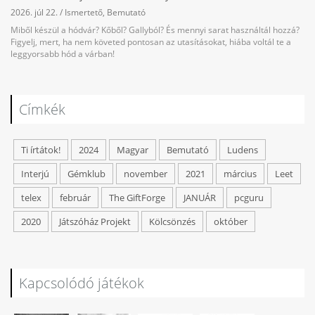
2026. júl 22.
/
Ismertető
,
Bemutató
Miből készül a hódvár? Kőből? Gallyból? És mennyi sarat használtál hozzá?
Figyelj, mert, ha nem követed pontosan az utasításokat, hiába voltál te a
leggyorsabb hód a várban!
Címkék
Ti írtátok!
2024
Magyar
Bemutató
Ludens
Interjú
Gémklub
november
2021
március
Leet
telex
február
The GiftForge
JANUÁR
pcguru
2020
Játszóház Projekt
Kölcsönzés
október
Kapcsolódó játékok