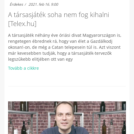
Érdekes
2021. feb 16. 9:00
A társasjáték soha nem fog kihalni
[Telex.hu]
A társasjáték néhány éve óriási divat Magyarországon is,
rengetegen ébrednek rá, hogy van élet a Gazdálkodj
okosan!-on, de még a Catan telepesein túl is. Azt viszont
már kevesebben tudják, hogy a társasjáték-tervezők
legszűkebb elitjében ott van egy
Tovább a cikkre