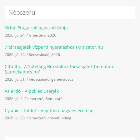
Népszerű
Orloj: Prága csillagászati órája
2026. júl 24.
/
Ismertető
,
2026
7 társasjáték vízparti nyaraláshoz [kritizator.hu]
2026. júl 26.
/
Kedvcsináló
,
2026
Cthulhu: A Sötétség Birodalma társasjáték bemutató
[gamekapocs.hu]
2026. júl 31.
/
Kedvcsináló
,
gamekapocs
Az erdő - Alpok és Cserjék
2026. júl 2.
/
Ismertető
,
Bemutató
Cysmic – földet rengetően nagy és erőteljes
2026. júl 20.
/
Ismertető
,
crowdfunding