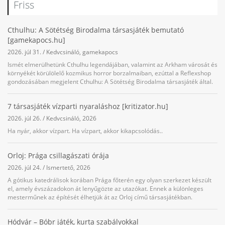
Friss
Cthulhu: A Sötétség Birodalma társasjáték bemutató
[gamekapocs.hu]
2026. júl 31.
/
Kedvcsináló
,
gamekapocs
Ismét elmerülhetünk Cthulhu legendájában, valamint az Arkham városát és
környékét körülölelő kozmikus horror borzalmaiban, ezúttal a Reflexshop
gondozásában megjelent Cthulhu: A Sötétség Birodalma társasjáték által.
7 társasjáték vízparti nyaraláshoz [kritizator.hu]
2026. júl 26.
/
Kedvcsináló
,
2026
Ha nyár, akkor vízpart. Ha vízpart, akkor kikapcsolódás..
Orloj: Prága csillagászati órája
2026. júl 24.
/
Ismertető
,
2026
A gótikus katedrálisok korában Prága főterén egy olyan szerkezet készült
el, amely évszázadokon át lenyűgözte az utazókat. Ennek a különleges
mesterműnek az építését élhetjük át az Orloj című társasjátékban.
Hódvár – Bóbr játék, kurta szabályokkal