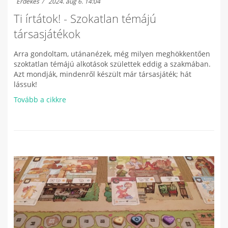
Érdekes
2024. aug 6. 14:04
Ti írtátok! - Szokatlan témájú
társasjátékok
Arra gondoltam, utánanézek, még milyen meghökkentően
szoktatlan témájú alkotások születtek eddig a szakmában.
Azt mondják, mindenről készült már társasjáték; hát
lássuk!
Tovább a cikkre