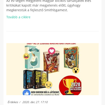
Az év végén megjelent magyar biciklis társasjáték éles
kritikákat kapott már megjelenés előtt, úgyhogy
megkerestük a fejlesztő Smithbgamest.
Tovább a cikkre
Érdekes
2020. dec 27. 17:10