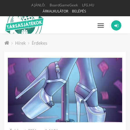
AJÁNLÓ:
BoardGameGeek
LFG.HU
ÁRKALKULÁTOR
BELÉPÉS
Menü
Hírek
Érdekes