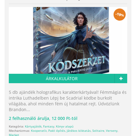
-
19
%
ÁRKALKULÁTOR
5 db ajándék holografikus karakterkártyával! Fémmágia és
intrika Luthadelben Lépj be Scadrial ködbe burkolt
világába, ahol minden fém új hatalmat rejt. Üdvözlünk
Brandon...
2
felhasználó árulja,
12 000 Ft-tól
Kategória:
Kártyajáték
,
Fantasy
,
Könyv alapú
Mechanizmus:
Kooperatív
,
Pakli építés
,
Játékos kiiktatás
,
Solitaire
,
Verseny
,
Market