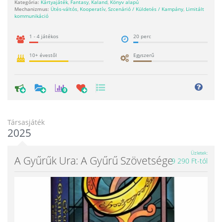
Kategória:
Kártyajáték
,
Fantasy
,
Kaland
,
Könyv alapú
Mechanizmus:
Ütés-váltós
,
Kooperatív
,
Szcenárió / Küldetés / Kampány
,
Limitált
kommunikáció
1 - 4 játékos
20 perc
10+ évestől
Egyszerű
0
Társasjáték
2025
Üzletek
A Gyűrűk Ura: A Gyűrű Szövetsége
9 290 Ft-tól