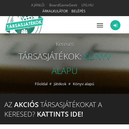
AJÁNLÓ:
BoardGameGeek
LFG.HU
ÁRKALKULÁTOR
BELÉPÉS
Menü
Keresés
TÁRSASJÁTÉKOK:
KÖNYV
ALAPÚ
Főoldal
Játékok
Könyv alapú
AZ
AKCIÓS
TÁRSASJÁTÉKOKAT A
KERESED?
KATTINTS IDE!