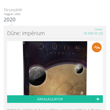
Társasjáték
magyar: 2022
2020
Üzletek
Dűne: Impérium
18 990 Ft-tól
-
12
%
ÁRKALKULÁTOR