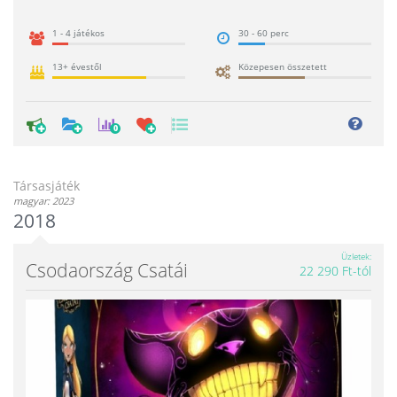
1 - 4 játékos
30 - 60 perc
13+ évestől
Közepesen összetett
0
Társasjáték
magyar: 2023
2018
Üzletek
Csodaország Csatái
22 290 Ft-tól