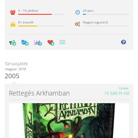
3 - 18 játékos
20 perc
8+ évestől
Nagyon egyszerű
0
Társasjáték
magyar: 2018
2005
Üzletek
Rettegés Arkhamban
15 500 Ft-tól