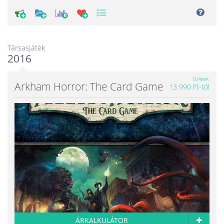
0
Társasjáték
2016
Üzletek
Arkham Horror: The Card Game
13 990 Ft-tól
ÁRKALKULÁTOR