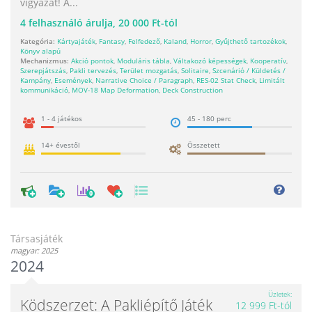
vigyázat! A...
4
felhasználó árulja,
20 000 Ft-tól
Kategória:
Kártyajáték
,
Fantasy
,
Felfedező
,
Kaland
,
Horror
,
Gyűjthető tartozékok
,
Könyv alapú
Mechanizmus:
Akció pontok
,
Moduláris tábla
,
Váltakozó képességek
,
Kooperatív
,
Szerepjátszás
,
Pakli tervezés
,
Terület mozgatás
,
Solitaire
,
Szcenárió / Küldetés /
Kampány
,
Események
,
Narrative Choice / Paragraph
,
RES-02 Stat Check
,
Limitált
kommunikáció
,
MOV-18 Map Deformation
,
Deck Construction
1 - 4 játékos
45 - 180 perc
14+ évestől
Összetett
0
Társasjáték
magyar: 2025
2024
Üzletek
Ködszerzet: A Pakliépítő Játék
12 999 Ft-tól