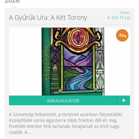
Üzletek
A Gyűrűk Ura: A Két Torony
8 409 Ft-tól
-
23
%
ÁRKALKULÁTOR
A Szövetség felbomlott, a történet azonban folytatódik!
Középfölde sorsa egyszerre több fronton dől el: míg
Frodóék Mordor felé tartanak, lezajlanak az első nagy
csaták. A...