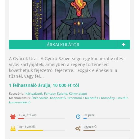
ÁRKALKULÁTOR
A Gyűrűk Ura - A Gyűrű Szövetsége egy kooperatív ütés-
vivős kártyajáték, amelyben a regény történéseit
követhetjük fejezetről fejezetre. "Fogják-e énekelni a
tűznél, vagy fel...
1
felhasználó árulja,
10 000 Ft-tól
Kategória:
Kártyajáték
,
Fantasy
,
Kaland
,
Könyv alapú
Mechanizmus:
Ütés-váltós
,
Kooperatív
,
Szcenárió / Küldetés / Kampány
,
Limitált
kommunikáció
1 - 4 játékos
20 perc
10+ évestől
Egyszerű