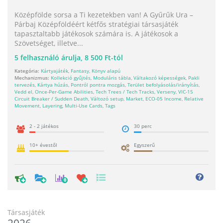
Középfölde sorsa a Ti kezetekben van! A Gyűrűk Ura –
Párbaj Középföldéért kétfős stratégiai társasjáték
tapasztaltabb játékosok számára is. A játékosok a
Szövetséget, illetve...
5
felhasználó árulja,
8 500 Ft-tól
Kategória:
Kártyajáték
,
Fantasy
,
Könyv alapú
Mechanizmus:
Kollekció gyűjtés
,
Moduláris tábla
,
Váltakozó képességek
,
Pakli
tervezés
,
Kártya húzás
,
Pontról pontra mozgás
,
Terület befolyásolás/irányítás
,
Vedd el
,
Once-Per-Game Abilities
,
Tech Trees / Tech Tracks
,
Verseny
,
VIC-15
Circuit Breaker / Sudden Death
,
Változó setup
,
Market
,
ECO-05 Income
,
Relative
Movement
,
Layering
,
Multi-Use Cards
,
Tags
2 - 2 játékos
30 perc
10+ évestől
Egyszerű
0
Társasjáték
2026