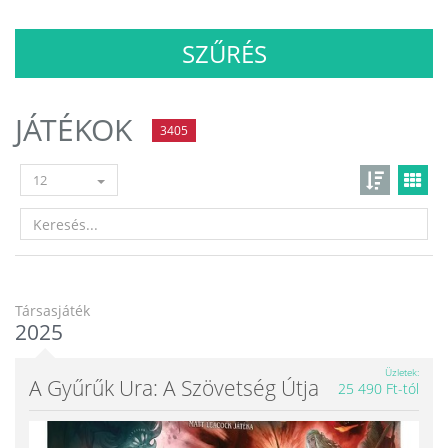
SZŰRÉS
JÁTÉKOK
3405
12
Társasjáték
2025
Üzletek
A Gyűrűk Ura: A Szövetség Útja
25 490 Ft-tól