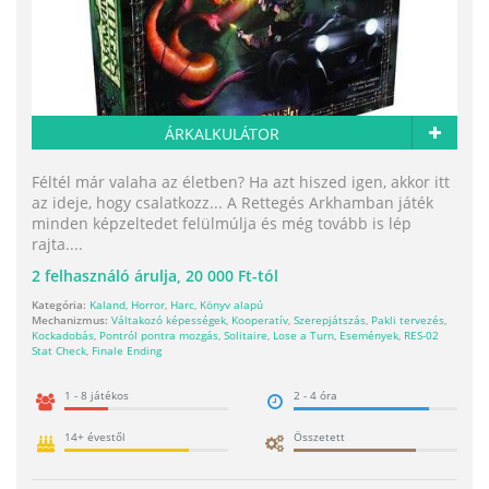
ÁRKALKULÁTOR
Féltél már valaha az életben? Ha azt hiszed igen, akkor itt
az ideje, hogy csalatkozz... A Rettegés Arkhamban játék
minden képzeltedet felülmúlja és még tovább is lép
rajta....
2
felhasználó árulja,
20 000 Ft-tól
Kategória:
Kaland
,
Horror
,
Harc
,
Könyv alapú
Mechanizmus:
Váltakozó képességek
,
Kooperatív
,
Szerepjátszás
,
Pakli tervezés
,
Kockadobás
,
Pontról pontra mozgás
,
Solitaire
,
Lose a Turn
,
Események
,
RES-02
Stat Check
,
Finale Ending
1 - 8 játékos
2 - 4 óra
14+ évestől
Összetett