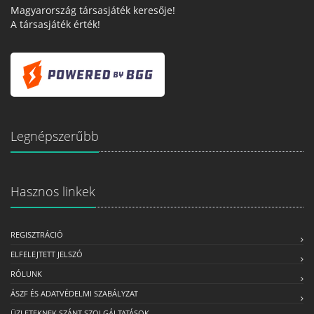
Magyarország társasjáték keresője!
A társasjáték érték!
Legnépszerűbb
Hasznos linkek
REGISZTRÁCIÓ
ELFELEJTETT JELSZÓ
RÓLUNK
ÁSZF ÉS ADATVÉDELMI SZABÁLYZAT
ÜZLETEKNEK SZÁNT SZOLGÁLTATÁSOK