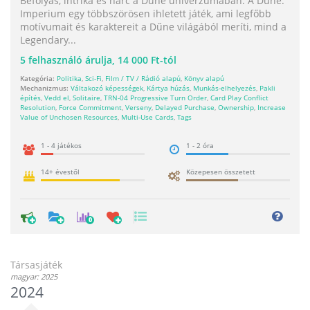
Befolyás, intrika és harc a Dűne univerzumában. A Dune:
Imperium egy többszörösen ihletett játék, ami legfőbb
motívumait és karaktereit a Dűne világából meríti, mind a
Legendary...
5
felhasználó árulja,
14 000 Ft-tól
Kategória:
Politika
,
Sci-Fi
,
Film / TV / Rádió alapú
,
Könyv alapú
Mechanizmus:
Váltakozó képességek
,
Kártya húzás
,
Munkás-elhelyezés
,
Pakli
építés
,
Vedd el
,
Solitaire
,
TRN-04 Progressive Turn Order
,
Card Play Conflict
Resolution
,
Force Commitment
,
Verseny
,
Delayed Purchase
,
Ownership
,
Increase
Value of Unchosen Resources
,
Multi-Use Cards
,
Tags
1 - 4 játékos
1 - 2 óra
14+ évestől
Közepesen összetett
0
Társasjáték
magyar: 2025
2024