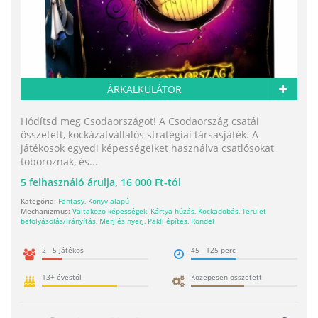
ÁRKALKULÁTOR
Hódítsd meg Csodaországot! A Csodaország csatái
összetett, kockázatvállalós stratégiai társasjáték. A
játékosok egyedi képességeiket használva csatlósokat
toboroznak, és...
5
felhasználó árulja,
16 000 Ft-tól
Kategória:
Fantasy
,
Könyv alapú
Mechanizmus:
Váltakozó képességek
,
Kártya húzás
,
Kockadobás
,
Terület
befolyásolás/irányítás
,
Merj és nyerj
,
Pakli építés
,
Rondel
2 - 5 játékos
45 - 125 perc
13+ évestől
Közepesen összetett