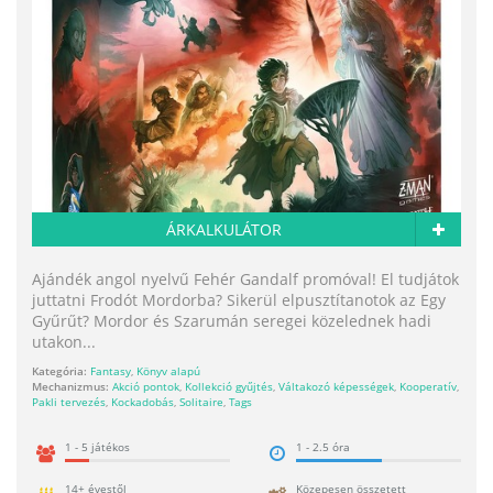
ÁRKALKULÁTOR
Ajándék angol nyelvű Fehér Gandalf promóval! El tudjátok
juttatni Frodót Mordorba? Sikerül elpusztítanotok az Egy
Gyűrűt? Mordor és Szarumán seregei közelednek hadi
utakon...
Kategória:
Fantasy
,
Könyv alapú
Mechanizmus:
Akció pontok
,
Kollekció gyűjtés
,
Váltakozó képességek
,
Kooperatív
,
Pakli tervezés
,
Kockadobás
,
Solitaire
,
Tags
1 - 5 játékos
1 - 2.5 óra
14+ évestől
Közepesen összetett