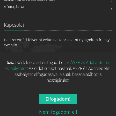
MÉDIAAJÁNLAT
Kapcsolat
Ha szeretnéd felvenni velünk a kapcsolatot nyugodtan írj egy
e-mailt!
Email:
info@tarsasjatekok.com
Szia!
Kérlek olvasd és fogadd el az
ÁSZF és Adatvédelmi
szabályzatot
! Az oldal sütiket használ, ÁSZF és Adatvédelmi
szabályzat elfogadásával a sütik használatához is
hozzájárulsz!
Elfogadom!
2026 © Minden jog fenntarva.
A játékokhoz kapcsolódó adatok
és indexképek jelentős része a
BoardGameGeek
oldaláról
Nem fogadom el!
származnak!