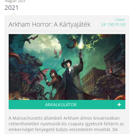
magyar: 2023
2021
Üzletek
Arkham Horror: A Kártyajáték
24 190 Ft-tól
ÁRKALKULÁTOR
A Massachusetts állambeli Arkham álmos kisvárosában
rettenthetetlen nyomozók kis csapata igyekszik feltárni az
emberiséget fenyegető baljós veszedelem mivoltát. De