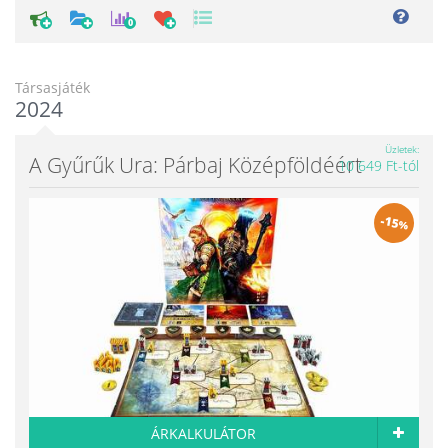
0
Társasjáték
2024
Üzletek
A Gyűrűk Ura: Párbaj Középföldéért
10 649 Ft-tól
-
15
%
ÁRKALKULÁTOR