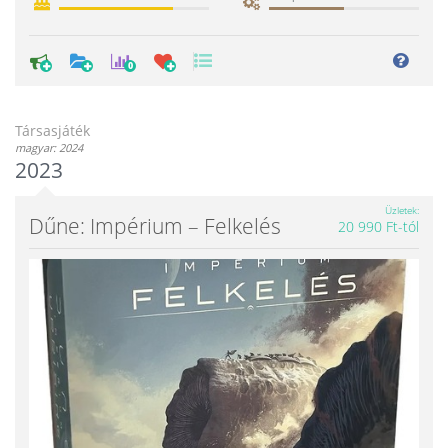
0
Társasjáték
magyar: 2024
2023
Üzletek
Dűne: Impérium – Felkelés
20 990 Ft-tól