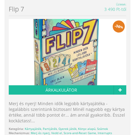
Üzletek
Flip 7
3 490 Ft-tól
-
36
%
ÁRKALKULÁTOR
Merj és nyerj! Minden idők legjobb kártyajátéka -
legalábbis szerintünk biztosan! Minél nagyobb egy kártya
értéke, annál több pontot ér... ám annál gyakoribb. Ésszel
kockáztass!...
Kategória:
Kártyajáték
,
Partijáték
,
Gyerek játék
,
Könyv alapú
,
Számok
Mechanizmus:
Merj és nyerj
,
Vedd el
,
Score-and-Reset Game
,
Interrupts