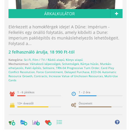
ÁRKALKULÁTOR
Elérkezett a homokférgek ideje! A Dűne: Impérium -
Felkelés egy önálló folytatás, amely kibővíti a Dune:
Imperium pakliépítős és munkáslehelyezős lehetőségeit.
Folytasd a...
2
felhasználó árulja,
18 990 Ft-tól
Kategória:
Sci-Fi
,
Film / TV / Rádió alapú
,
Könyv alapú
Mechanizmus:
Váltakozó képességek
,
Szövetségek
,
Kártya húzás
,
Munkás-
elhelyezés
,
Pakli építés
,
Solitaire
,
TRN-04 Progressive Turn Order
,
Card Play
Conflict Resolution
,
Force Commitment
,
Delayed Purchase
,
ECO-06 Automatic
Resource Growth
,
Contracts
,
Increase Value of Unchosen Resources
,
Multi-Use
Cards
1 - 6 játékos
1 - 2 óra
13+ évestől
Összetett
0