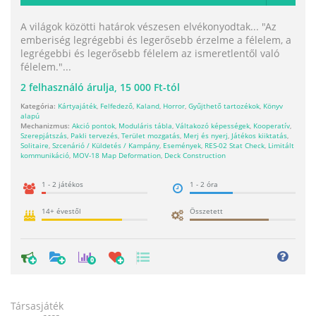
A világok közötti határok vészesen elvékonyodtak... "Az
emberiség legrégebbi és legerősebb érzelme a félelem, a
legrégebbi és legerősebb félelem az ismeretlentől való
félelem."...
2
felhasználó árulja,
15 000 Ft-tól
Kategória:
Kártyajáték
,
Felfedező
,
Kaland
,
Horror
,
Gyűjthető tartozékok
,
Könyv
alapú
Mechanizmus:
Akció pontok
,
Moduláris tábla
,
Váltakozó képességek
,
Kooperatív
,
Szerepjátszás
,
Pakli tervezés
,
Terület mozgatás
,
Merj és nyerj
,
Játékos kiiktatás
,
Solitaire
,
Szcenárió / Küldetés / Kampány
,
Események
,
RES-02 Stat Check
,
Limitált
kommunikáció
,
MOV-18 Map Deformation
,
Deck Construction
1 - 2 játékos
1 - 2 óra
14+ évestől
Összetett
0
Társasjáték