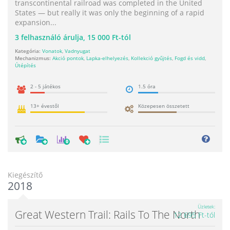
transcontinental railroad was completed in the United
States — but really it was only the beginning of a rapid
expansion...
3
felhasználó árulja,
15 000 Ft-tól
Kategória:
Vonatok
,
Vadnyugat
Mechanizmus:
Akció pontok
,
Lapka-elhelyezés
,
Kollekció gyűjtés
,
Fogd és vidd
,
Útépítés
2 - 5 játékos
1.5 óra
13+ évestől
Közepesen összetett
0
Kiegészítő
2018
Üzletek
Great Western Trail: Rails To The North
12 695 Ft-tól