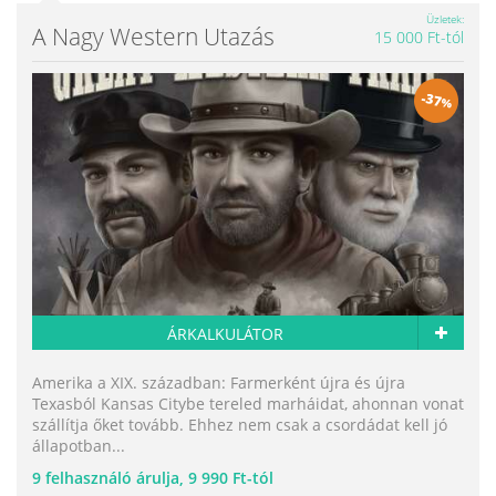
Üzletek
A Nagy Western Utazás
15 000 Ft-tól
-
37
%
ÁRKALKULÁTOR
Amerika a XIX. században: Farmerként újra és újra
Texasból Kansas Citybe tereled marháidat, ahonnan vonat
szállítja őket tovább. Ehhez nem csak a csordádat kell jó
állapotban...
9
felhasználó árulja,
9 990 Ft-tól