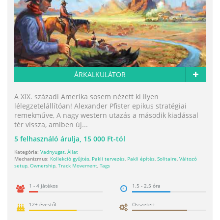
ÁRKALKULÁTOR
A XIX. századi Amerika sosem nézett ki ilyen
lélegzetelállítóan! Alexander Pfister epikus stratégiai
remekműve, A nagy western utazás a második kiadással
tér vissza, amiben új...
5
felhasználó árulja,
15 000 Ft-tól
Kategória:
Vadnyugat
,
Állat
Mechanizmus:
Kollekció gyűjtés
,
Pakli tervezés
,
Pakli építés
,
Solitaire
,
Változó
setup
,
Ownership
,
Track Movement
,
Tags
1 - 4 játékos
1.5 - 2.5 óra
12+ évestől
Összetett