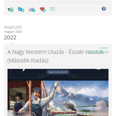
0
Kiegészítő
magyar: 2023
2022
Üzletek
A Nagy Western Utazás - Északi Vasutak
15 890 Ft-tól
(második Kiadás)