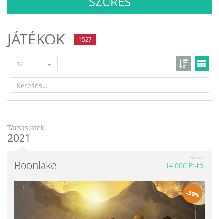
SZŰRÉS
JÁTÉKOK
1527
12
Társasjáték
2021
Üzletek
Boonlake
14 000 Ft-tól
-
39
%