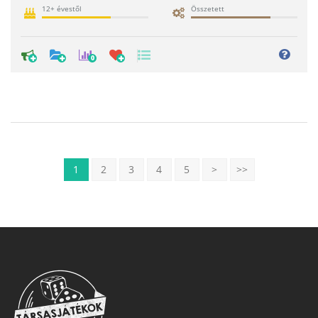
12+ évestől
Összetett
0
1
2
3
4
5
>
>>