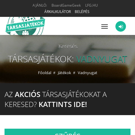
AJÁNLÓ:
BoardGameGeek
LFG.HU
ÁRKALKULÁTOR
BELÉPÉS
Menü
Keresés
TÁRSASJÁTÉKOK:
VADNYUGAT
Főoldal
Játékok
Vadnyugat
AZ
AKCIÓS
TÁRSASJÁTÉKOKAT A
KERESED?
KATTINTS IDE!