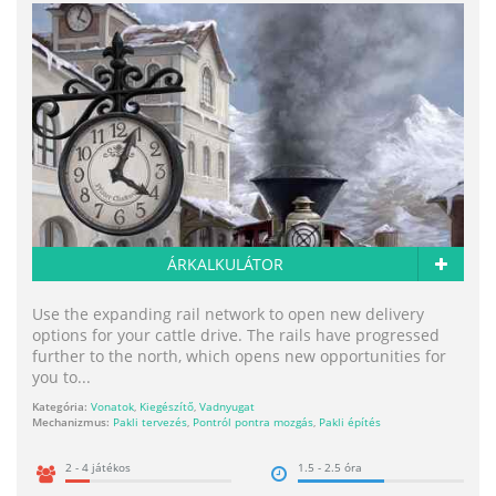
ÁRKALKULÁTOR
Use the expanding rail network to open new delivery
options for your cattle drive. The rails have progressed
further to the north, which opens new opportunities for
you to...
Kategória:
Vonatok
,
Kiegészítő
,
Vadnyugat
Mechanizmus:
Pakli tervezés
,
Pontról pontra mozgás
,
Pakli építés
2 - 4 játékos
1.5 - 2.5 óra