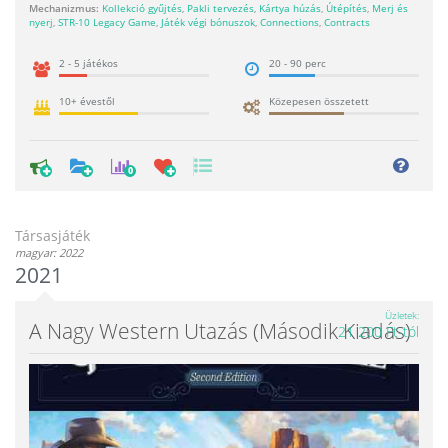
Mechanizmus:
Kollekció gyűjtés
,
Pakli tervezés
,
Kártya húzás
,
Útépítés
,
Merj és
nyerj
,
STR-10 Legacy Game
,
Játék végi bónuszok
,
Connections
,
Contracts
2 - 5 játékos
20 - 90 perc
10+ évestől
Közepesen összetett
0
Társasjáték
magyar: 2022
2021
Üzletek
A Nagy Western Utazás (második Kiadás)
21 200 Ft-tól