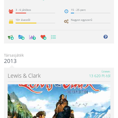
3 - 6 játékos
15 - 25 perc
10+ évestől
Nagyon egyszerű
0
Társasjáték
2013
Üzletek
Lewis & Clark
13 620 Ft-tól