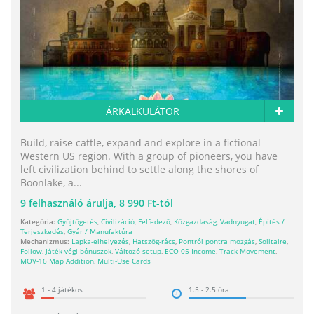
ÁRKALKULÁTOR
Build, raise cattle, expand and explore in a fictional
Western US region. With a group of pioneers, you have
left civilization behind to settle along the shores of
Boonlake, a...
9
felhasználó árulja,
8 990 Ft-tól
Kategória:
Gyűjtögetés
,
Civilizáció
,
Felfedező
,
Közgazdaság
,
Vadnyugat
,
Építés /
Terjeszkedés
,
Gyár / Manufaktúra
Mechanizmus:
Lapka-elhelyezés
,
Hatszög-rács
,
Pontról pontra mozgás
,
Solitaire
,
Follow
,
Játék végi bónuszok
,
Változó setup
,
ECO-05 Income
,
Track Movement
,
MOV-16 Map Addition
,
Multi-Use Cards
1 - 4 játékos
1.5 - 2.5 óra