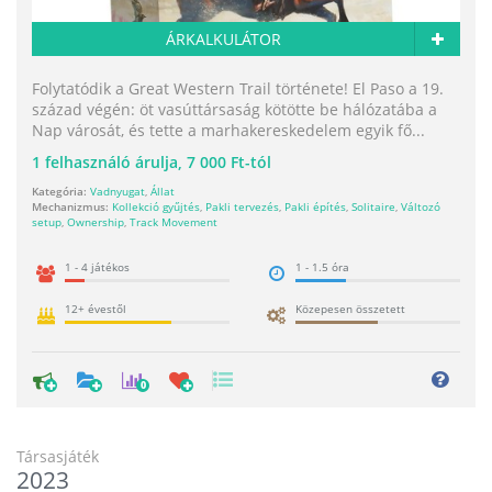
ÁRKALKULÁTOR
Folytatódik a Great Western Trail története! El Paso a 19.
század végén: öt vasúttársaság kötötte be hálózatába a
Nap városát, és tette a marhakereskedelem egyik fő...
1
felhasználó árulja,
7 000 Ft-tól
Kategória:
Vadnyugat
,
Állat
Mechanizmus:
Kollekció gyűjtés
,
Pakli tervezés
,
Pakli építés
,
Solitaire
,
Változó
setup
,
Ownership
,
Track Movement
1 - 4 játékos
1 - 1.5 óra
12+ évestől
Közepesen összetett
0
Társasjáték
2023