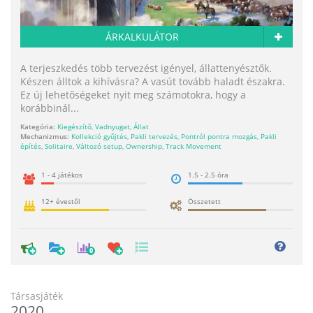
ÁRKALKULÁTOR
A terjeszkedés több tervezést igényel, állattenyésztők.
Készen álltok a kihívásra? A vasút tovább haladt északra.
Ez új lehetőségeket nyit meg számotokra, hogy a
korábbinál...
Kategória:
Kiegészítő
,
Vadnyugat
,
Állat
Mechanizmus:
Kollekció gyűjtés
,
Pakli tervezés
,
Pontról pontra mozgás
,
Pakli
építés
,
Solitaire
,
Változó setup
,
Ownership
,
Track Movement
1 - 4 játékos
1.5 - 2.5 óra
12+ évestől
Összetett
0
Társasjáték
2020