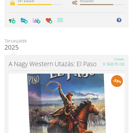
14+ évestől
Összetett
0
Társasjáték
2025
Üzletek
A Nagy Western Utazás: El Paso
9 368 Ft-tól
-
33
%