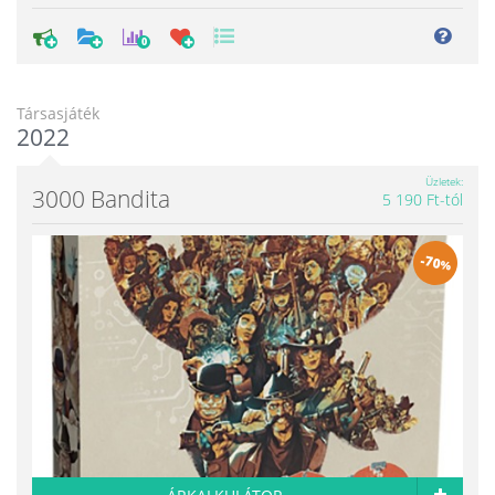
0
Társasjáték
2022
Üzletek
3000 Bandita
5 190 Ft-tól
-
70
%