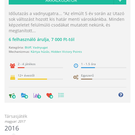
ÁRKALKULÁTOR
Időutazás a vadnyugatra... "Az elmúlt 5 év során az Utazó
sok változást hozott kis határ menti városkánkba. Minden
képzeletet felülmúló csodákat mutatott nekünk, és
megtanított...
6
felhasználó árulja,
7 000 Ft-tól
Kategória:
Blöff
,
Vadnyugat
Mechanizmus:
Kártya húzás
,
Hidden Victory Points
2 - 4 játékos
1 - 1.5 óra
12+ évestől
Egyszerű
0
Társasjáték
magyar: 2017
2016