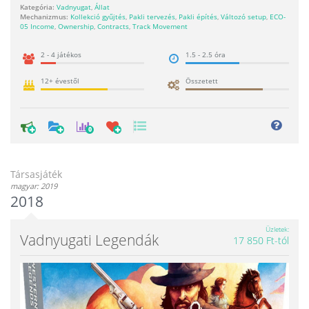
Kategória:
Vadnyugat
,
Állat
Mechanizmus:
Kollekció gyűjtés
,
Pakli tervezés
,
Pakli építés
,
Változó setup
,
ECO-
05 Income
,
Ownership
,
Contracts
,
Track Movement
2 - 4 játékos
1.5 - 2.5 óra
12+ évestől
Összetett
0
Társasjáték
magyar: 2019
2018
Üzletek
Vadnyugati Legendák
17 850 Ft-tól