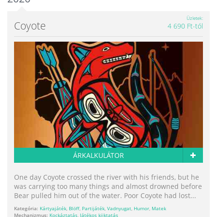
Üzletek
Coyote
4 690 Ft-tól
ÁRKALKULÁTOR
One day Coyote crossed the river with his friends, but he
was carrying too many things and almost drowned before
Bear pulled him out of the water. Poor Coyote had lost...
Kategória:
Kártyajáték
,
Blöff
,
Partijáték
,
Vadnyugat
,
Humor
,
Matek
Mechanizmus:
Kockáztatás
,
Játékos kiiktatás