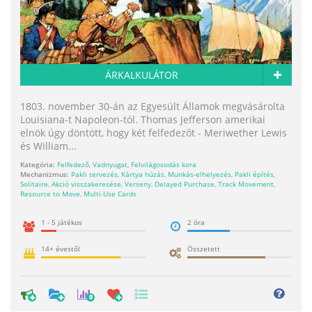
ÁRKALKULÁTOR
1803. november 30-án az Egyesült Államok megvásárolta
Louisiana-t Napoleon-tól. Thomas Jefferson amerikai
elnök úgy döntött, hogy két felfedezőt - Meriwether Lewis
és William...
Kategória:
Felfedező
,
Vadnyugat
,
Felvilágosodás kora
Mechanizmus:
Pakli tervezés
,
Kártya húzás
,
Munkás-elhelyezés
,
Pakli építés
,
Solitaire
,
Akció visszakeresése
,
Verseny
,
Delayed Purchase
,
Track Movement
,
Resource to Move
,
Multi-Use Cards
1 - 5 játékos
2 óra
14+ évestől
Összetett
0