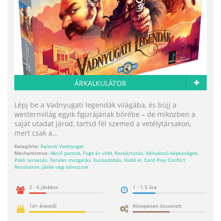
ÁRKALKULÁTOR
Lépj be a Vadnyugati legendák világába, és bújj a
westernvilág egyik figurájának bőrébe – de miközben a
saját utadat járod, tartsd fél szemed a vetélytársakon,
mert csak a...
Kategória:
Kaland
,
Vadnyugat
Mechanizmus:
Akció pontok
,
Fogd és vidd
,
Kockáztatás
,
Váltakozó képességek
,
Pakli tervezés
,
Terület mozgatás
,
Kockadobás
,
Vedd el
,
Card Play Conflict
Resolution
,
Játék végi bónuszok
2 - 6 játékos
1 - 1.5 óra
14+ évestől
Közepesen összetett