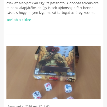
csak az alapjátékkal együtt játszható. A doboza feleakkora,
mint az alapjátéké, de így is sok újdonság elfért benne.
Lássuk, hogy milyen izgalmakat tartogat az öreg kocsma.
Tovább a cikkre
Ismertető
2020. máj 30. 6:00