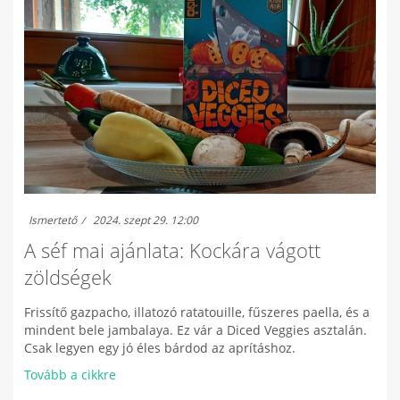
Ismertető
2024. szept 29. 12:00
A séf mai ajánlata: Kockára vágott
zöldségek
Frissítő gazpacho, illatozó ratatouille, fűszeres paella, és a
mindent bele jambalaya. Ez vár a Diced Veggies asztalán.
Csak legyen egy jó éles bárdod az aprításhoz.
Tovább a cikkre