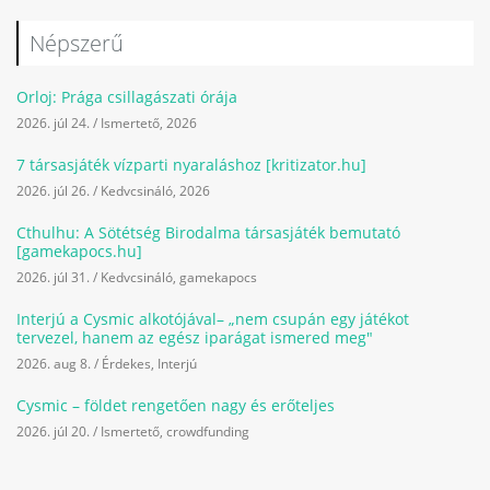
Népszerű
Orloj: Prága csillagászati órája
2026. júl 24.
/
Ismertető
,
2026
7 társasjáték vízparti nyaraláshoz [kritizator.hu]
2026. júl 26.
/
Kedvcsináló
,
2026
Cthulhu: A Sötétség Birodalma társasjáték bemutató
[gamekapocs.hu]
2026. júl 31.
/
Kedvcsináló
,
gamekapocs
Interjú a Cysmic alkotójával– „nem csupán egy játékot
tervezel, hanem az egész iparágat ismered meg"
2026. aug 8.
/
Érdekes
,
Interjú
Cysmic – földet rengetően nagy és erőteljes
2026. júl 20.
/
Ismertető
,
crowdfunding