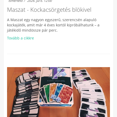
Ismertető
2026. júl 6. 12:00
Maszat - Kockacsörgetés blökivel
A Maszat egy nagyon egyszerű, szerencsén alapuló
kockajáték, amit már 4 éves kortól kipróbálhatunk – a
játékidő mindössze pár perc.
Tovább a cikkre