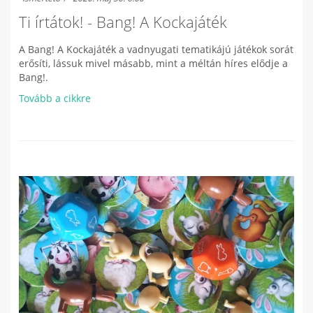
Ti írtátok! - Bang! A Kockajáték
A Bang! A Kockajáték a vadnyugati tematikájú játékok sorát
erősíti, lássuk mivel másabb, mint a méltán híres elődje a
Bang!.
Tovább a cikkre