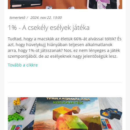
Ismertető
2024. nov 22. 13:00
1% - A csekély esélyek játéka
Tudtad, hogy a macskák az életük 66%-át alvással töltik? És
azt, hogy hüvelykujj hiányában teljesen alkalmatlanok
arra, hogy 1%-ot játsszanak? Nos, ez nem lényeges a játék
szempontjából, de az esélyeknek nagy jelentőségük lesz.
Tovább a cikkre