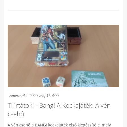
Ismertető
2020. máj 31. 6:00
Ti írtátok! - Bang! A Kockajáték: A vén
csehó
A vén csehó a BANG! kockajáték első kiegészítője, mely