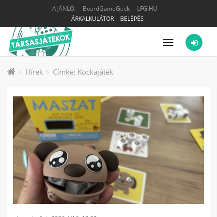
AJÁNLÓ:
BoardGameGeek
LFG.HU
ÁRKALKULÁTOR
BELÉPÉS
Menü
Hírek
Címke: Kockajáték