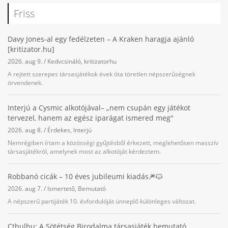
Friss
Davy Jones-al egy fedélzeten – A Kraken haragja ajánló
[kritizator.hu]
2026. aug 9.
/
Kedvcsináló
,
kritizatorhu
A rejtett szerepes társasjátékok évek óta töretlen népszerűségnek
örvendenek.
Interjú a Cysmic alkotójával– „nem csupán egy játékot
tervezel, hanem az egész iparágat ismered meg"
2026. aug 8.
/
Érdekes
,
Interjú
Nemrégiben írtam a közösségi gyűjtésből érkezett, meglehetősen masszív
társasjátékról, amelynek most az alkotóját kérdeztem.
Robbanó cicák – 10 éves jubileumi kiadás🎆🐱
2026. aug 7.
/
Ismertető
,
Bemutató
A népszerű partijáték 10. évfordulóját ünneplő különleges változat.
Cthulhu: A Sötétség Birodalma társasjáték bemutató