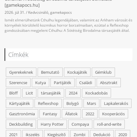
[gamekapocs.hu]
2026. júl 31.
/
Kedvcsináló
,
gamekapocs
Ismét elmerülhetünk Cthulhu legendájában, valamint az Arkham városát és
környékét körülölelő kozmikus horror borzalmaiban, ezúttal a Reflexshop
gondozásában megjelent Cthulhu: A Sötétség Birodalma társasjáték által.
Címkék
Gyerekeknek
Bemutató
Kockajáték
Gémklub
Szerencse
Kutya
Partijáték
Családi
Absztrakt
Blöff
Licit
társasjáték
2024
Kockadobás
Kártyajáték
Reflexshop
Bolygó
Mars
Lapkalerakós
Gasztronómia
Fantasy
Állatok
2022
Kooperációs
Deckbuilding
Harry Potter
Compaya
roll-and-write
2021
ikszelés
Kiegészítő
Zombi
Dedukció
2020