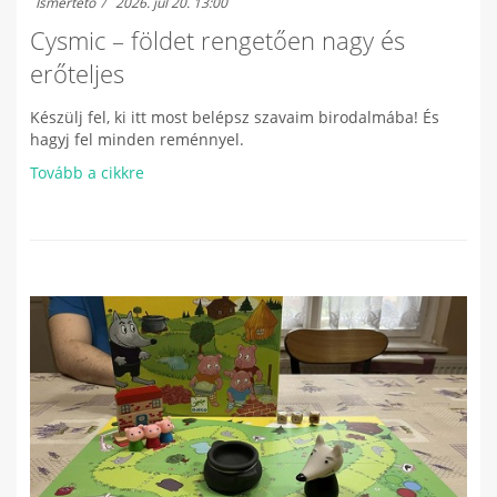
Ismertető
2026. júl 20. 13:00
Cysmic – földet rengetően nagy és
erőteljes
Készülj fel, ki itt most belépsz szavaim birodalmába! És
hagyj fel minden reménnyel.
Tovább a cikkre