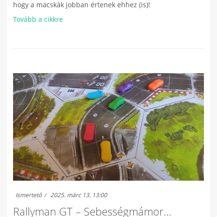
hogy a macskák jobban értenek ehhez (is)!
Tovább a cikkre
Ismertető
2025. márc 13. 13:00
Rallyman GT – Sebességmámor…