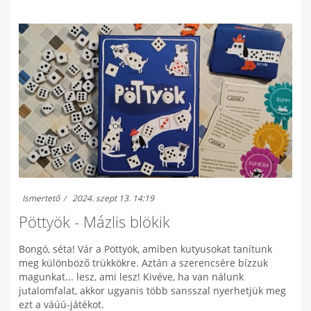
Ismertető
2024. szept 13. 14:19
Pöttyök - Mázlis blökik
Bongó, séta! Vár a Pöttyök, amiben kutyusokat tanítunk
meg különböző trükkökre. Aztán a szerencsére bízzuk
magunkat... lesz, ami lesz! Kivéve, ha van nálunk
jutalomfalat, akkor ugyanis több sansszal nyerhetjük meg
ezt a váúú-játékot.