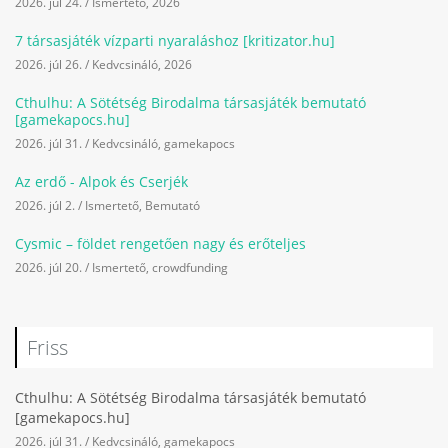
2026. júl 24.
/
Ismertető
,
2026
7 társasjáték vízparti nyaraláshoz [kritizator.hu]
2026. júl 26.
/
Kedvcsináló
,
2026
Cthulhu: A Sötétség Birodalma társasjáték bemutató
[gamekapocs.hu]
2026. júl 31.
/
Kedvcsináló
,
gamekapocs
Az erdő - Alpok és Cserjék
2026. júl 2.
/
Ismertető
,
Bemutató
Cysmic – földet rengetően nagy és erőteljes
2026. júl 20.
/
Ismertető
,
crowdfunding
Friss
Cthulhu: A Sötétség Birodalma társasjáték bemutató
[gamekapocs.hu]
2026. júl 31.
/
Kedvcsináló
,
gamekapocs