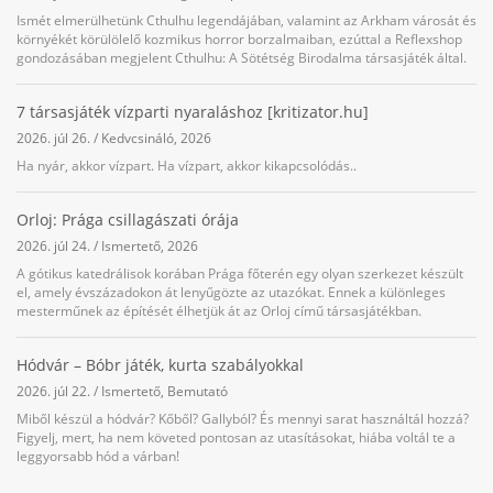
Ismét elmerülhetünk Cthulhu legendájában, valamint az Arkham városát és
környékét körülölelő kozmikus horror borzalmaiban, ezúttal a Reflexshop
gondozásában megjelent Cthulhu: A Sötétség Birodalma társasjáték által.
7 társasjáték vízparti nyaraláshoz [kritizator.hu]
2026. júl 26.
/
Kedvcsináló
,
2026
Ha nyár, akkor vízpart. Ha vízpart, akkor kikapcsolódás..
Orloj: Prága csillagászati órája
2026. júl 24.
/
Ismertető
,
2026
A gótikus katedrálisok korában Prága főterén egy olyan szerkezet készült
el, amely évszázadokon át lenyűgözte az utazókat. Ennek a különleges
mesterműnek az építését élhetjük át az Orloj című társasjátékban.
Hódvár – Bóbr játék, kurta szabályokkal
2026. júl 22.
/
Ismertető
,
Bemutató
Miből készül a hódvár? Kőből? Gallyból? És mennyi sarat használtál hozzá?
Figyelj, mert, ha nem követed pontosan az utasításokat, hiába voltál te a
leggyorsabb hód a várban!