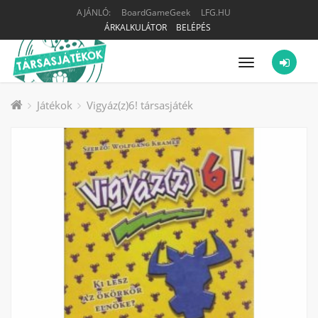
AJÁNLÓ:
BoardGameGeek
LFG.HU
ÁRKALKULÁTOR
BELÉPÉS
Menü
Játékok
Vigyáz(z)6! társasjáték