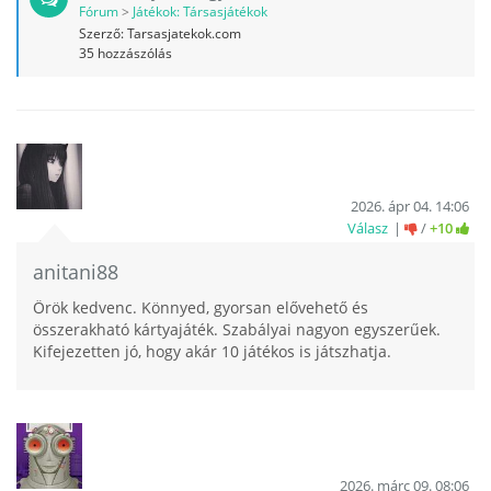
Fórum
>
Játékok: Társasjátékok
Szerző:
Tarsasjatekok.com
35
hozzászólás
2026. ápr 04. 14:06
Válasz
/
+10
anitani88
Örök kedvenc. Könnyed, gyorsan elővehető és
összerakható kártyajáték. Szabályai nagyon egyszerűek.
Kifejezetten jó, hogy akár 10 játékos is játszhatja.
2026. márc 09. 08:06