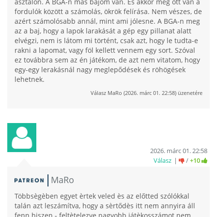
asztalon. A BGA-n más bajom van. És akkor még ott van a
fordulók között a számolás, ökrök felírása. Nem vészes, de
azért számolósabb annál, mint ami jólesne. A BGA-n meg
az a baj, hogy a lapok larakását a gép egy pillanat alatt
elvégzi, nem is látom mi történt, csak azt, hogy le tudta-e
rakni a lapomat, vagy föl kellett vennem egy sort. Szóval
ez továbbra sem az én játékom, de azt nem vitatom, hogy
egy-egy lerakásnál nagy meglepődések és röhögések
lehetnek.
Válasz
MaRo
(
2026. márc 01. 22:58
) üzenetére
2026. márc 01. 22:58
Válasz
/
+10
MaRo
Többsègèben egyet èrtek veled ès az előtted szólókkal
talán azt leszámítva, hogy a sèrtődès itt nem annyira áll
fenn hiszen - feltètelezve nagyobb játèkosszámot nem