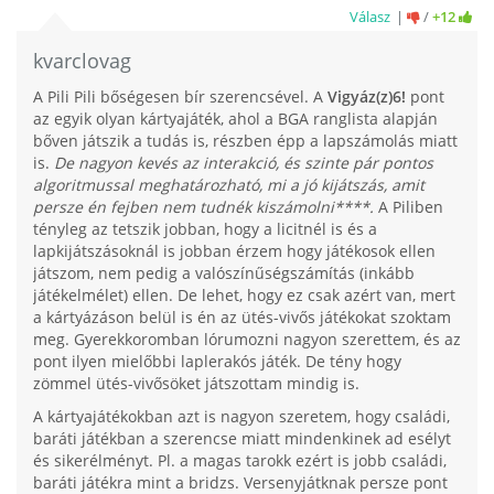
Válasz
/
+12
kvarclovag
A Pili Pili bőségesen bír szerencsével. A
Vigyáz(z)6!
pont
az egyik olyan kártyajáték, ahol a BGA ranglista alapján
bőven játszik a tudás is, részben épp a lapszámolás miatt
is.
De nagyon kevés az interakció, és szinte pár pontos
algoritmussal meghatározható, mi a jó kijátszás, amit
persze én fejben nem tudnék kiszámolni****.
A Piliben
tényleg az tetszik jobban, hogy a licitnél is és a
lapkijátszásoknál is jobban érzem hogy játékosok ellen
játszom, nem pedig a valószínűségszámítás (inkább
játékelmélet) ellen. De lehet, hogy ez csak azért van, mert
a kártyázáson belül is én az ütés-vivős játékokat szoktam
meg. Gyerekkoromban lórumozni nagyon szerettem, és az
pont ilyen mielőbbi laplerakós játék. De tény hogy
zömmel ütés-vivősöket játszottam mindig is.
A kártyajátékokban azt is nagyon szeretem, hogy családi,
baráti játékban a szerencse miatt mindenkinek ad esélyt
és sikerélményt. Pl. a magas tarokk ezért is jobb családi,
baráti játékra mint a bridzs. Versenyjátknak persze pont