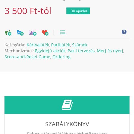
3 500 Ft-tól
30 ajánlat
0
Kategória:
Kártyajáték
,
Partijáték
,
Számok
Mechanizmus:
Egyidejű akciók
,
Pakli tervezés
,
Merj és nyerj
,
Score-and-Reset Game
,
Ordering
SZABÁLYKÖNYV
Ehhez a társasjátékhoz elérhető magyar