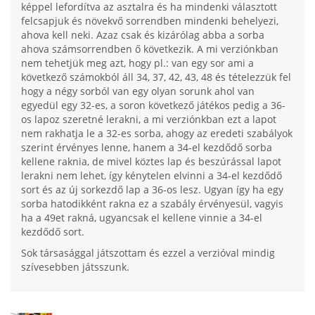
képpel lefordítva az asztalra és ha mindenki választott
felcsapjuk és növekvő sorrendben mindenki behelyezi,
ahova kell neki. Azaz csak és kizárólag abba a sorba
ahova számsorrendben ő következik. A mi verziónkban
nem tehetjük meg azt, hogy pl.: van egy sor ami a
következő számokból áll 34, 37, 42, 43, 48 és tételezzük fel
hogy a négy sorból van egy olyan sorunk ahol van
egyedül egy 32-es, a soron következő játékos pedig a 36-
os lapoz szeretné lerakni, a mi verziónkban ezt a lapot
nem rakhatja le a 32-es sorba, ahogy az eredeti szabályok
szerint érvényes lenne, hanem a 34-el kezdődő sorba
kellene raknia, de mivel köztes lap és beszúrással lapot
lerakni nem lehet, így kénytelen elvinni a 34-el kezdődő
sort és az új sorkezdő lap a 36-os lesz. Ugyan így ha egy
sorba hatodikként rakna ez a szabály érvényesül, vagyis
ha a 49et rakná, ugyancsak el kellene vinnie a 34-el
kezdődő sort.
Sok társasággal játszottam és ezzel a verzióval mindig
szívesebben játsszunk.