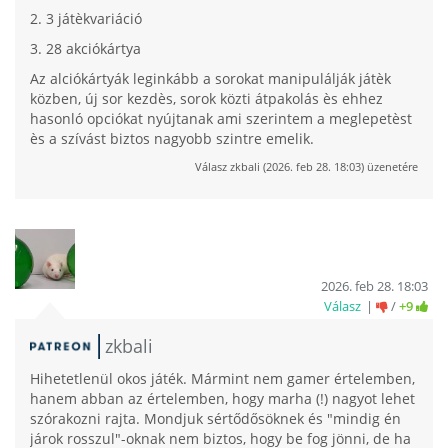
2. 3 játèkvariáció
3. 28 akciókártya
Az alciókártyák leginkább a sorokat manipulálják játèk
közben, új sor kezdès, sorok közti átpakolás ès ehhez
hasonló opciókat nyújtanak ami szerintem a meglepetèst
ès a szívást biztos nagyobb szintre emelik.
Válasz
zkbali
(
2026. feb 28. 18:03
) üzenetére
2026. feb 28. 18:03
Válasz
/
+9
zkbali
Hihetetlenül okos játék. Mármint nem gamer értelemben,
hanem abban az értelemben, hogy marha (!) nagyot lehet
szórakozni rajta. Mondjuk sértődősöknek és "mindig én
járok rosszul"-oknak nem biztos, hogy be fog jönni, de ha