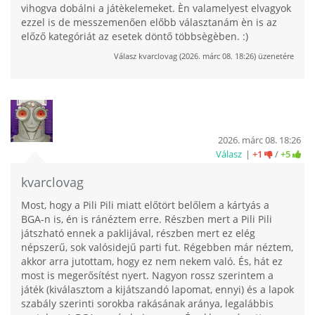
vihogva dobálni a játèkelemeket. Èn valamelyest elvagyok
ezzel is de messzemenően előbb választanám èn is az
előző kategóriát az esetek döntő többsègèben. :)
Válasz
kvarclovag
(
2026. márc 08. 18:26
) üzenetére
2026. márc 08. 18:26
Válasz
+1
/
+5
kvarclovag
Most, hogy a Pili Pili miatt előtört belőlem a kártyás a
BGA-n is, én is ránéztem erre. Részben mert a Pili Pili
játszható ennek a paklijával, részben mert ez elég
népszerű, sok valósidejű parti fut. Régebben már néztem,
akkor arra jutottam, hogy ez nem nekem való. És, hát ez
most is megerősítést nyert. Nagyon rossz szerintem a
játék (kiválasztom a kijátszandó lapomat, ennyi) és a lapok
szabály szerinti sorokba rakásának aránya, legalábbis