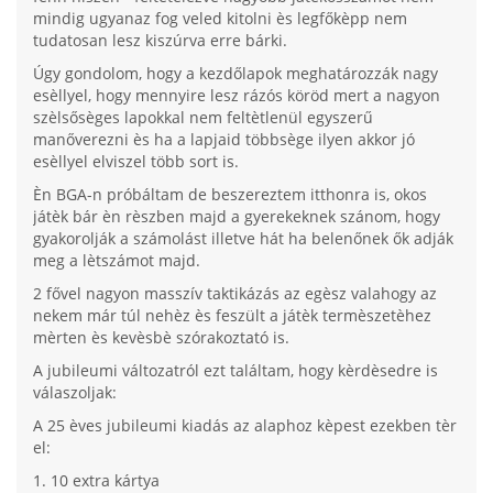
mindig ugyanaz fog veled kitolni ès legfőkèpp nem
tudatosan lesz kiszúrva erre bárki.
Úgy gondolom, hogy a kezdőlapok meghatározzák nagy
esèllyel, hogy mennyire lesz rázós köröd mert a nagyon
szèlsősèges lapokkal nem feltètlenül egyszerű
manőverezni ès ha a lapjaid többsège ilyen akkor jó
esèllyel elviszel több sort is.
Èn BGA-n próbáltam de beszereztem itthonra is, okos
játèk bár èn rèszben majd a gyerekeknek szánom, hogy
gyakorolják a számolást illetve hát ha belenőnek ők adják
meg a lètszámot majd.
2 fővel nagyon masszív taktikázás az egèsz valahogy az
nekem már túl nehèz ès feszült a játèk termèszetèhez
mèrten ès kevèsbè szórakoztató is.
A jubileumi változatról ezt találtam, hogy kèrdèsedre is
válaszoljak:
A 25 èves jubileumi kiadás az alaphoz kèpest ezekben tèr
el:
1. 10 extra kártya