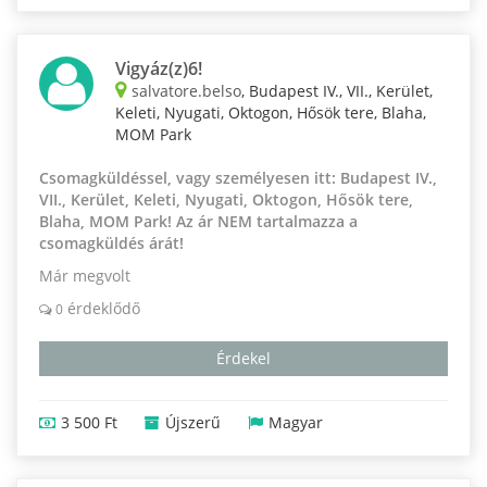
Vigyáz(z)6!
salvatore.belso
, Budapest IV., VII., Kerület,
Keleti, Nyugati, Oktogon, Hősök tere, Blaha,
MOM Park
Csomagküldéssel, vagy személyesen itt: Budapest IV.,
VII., Kerület, Keleti, Nyugati, Oktogon, Hősök tere,
Blaha, MOM Park! Az ár NEM tartalmazza a
csomagküldés árát!
Már megvolt
érdeklődő
0
Érdekel
3 500 Ft
Újszerű
Magyar