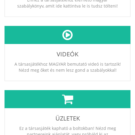
szabálykönyv, amit ide kattintva le is tudsz tölteni!
VIDEÓK
A társasjátékhoz MAGYAR bemutató videó is tartozik!
Nézd meg őket és nem lesz gond a szabályokkal!
ÜZLETEK
Ez a társasjáték kapható a boltokban! Nézd meg
partnereink ajánlatát, vagy próbáld ki az