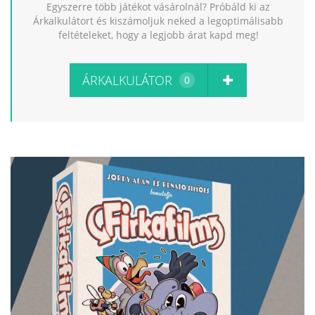
Egyszerre több játékot vásárolnál? Próbáld ki az
Árkalkulátort és kiszámoljuk neked a legoptimálisabb
feltételeket, hogy a legjobb árat kapd meg!
ÁRKALKULÁTOR
0