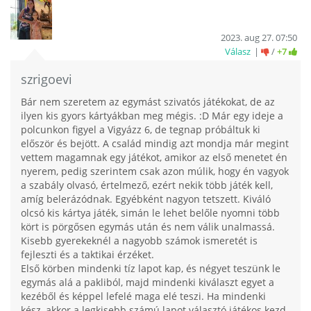
2023. aug 27. 07:50
Válasz
/
+7
szrigoevi
Bár nem szeretem az egymást szivatós játékokat, de az
ilyen kis gyors kártyákban meg mégis. :D Már egy ideje a
polcunkon figyel a Vigyázz 6, de tegnap próbáltuk ki
először és bejött. A család mindig azt mondja már megint
vettem magamnak egy játékot, amikor az első menetet én
nyerem, pedig szerintem csak azon múlik, hogy én vagyok
a szabály olvasó, értelmező, ezért nekik több játék kell,
amíg belerázódnak. Egyébként nagyon tetszett. Kiváló
olcsó kis kártya játék, simán le lehet belőle nyomni több
kört is pörgősen egymás után és nem válik unalmassá.
Kisebb gyerekeknél a nagyobb számok ismeretét is
fejleszti és a taktikai érzéket.
Első körben mindenki tíz lapot kap, és négyet teszünk le
egymás alá a pakliból, majd mindenki kiválaszt egyet a
kezéből és képpel lefelé maga elé teszi. Ha mindenki
kész, akkor a legkisebb számú lapot választó játékos kezd.