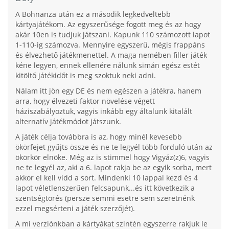
A Bohnanza után ez a második legkedveltebb
kártyajátékom. Az egyszerűsége fogott meg és az hogy
akár 10en is tudjuk játszani. Kapunk 110 számozott lapot
1-110-ig számozva. Mennyire egyszerű, mégis frappáns
és élvezhető játékmenettel. A maga nemében filler játék
kéne legyen, ennek ellenére nálunk simán egész estét
kitöltő játékidőt is meg szoktuk neki adni.
Nálam itt jön egy DE és nem egészen a játékra, hanem
arra, hogy élvezeti faktor növelése végett
háziszabályoztuk, vagyis inkább egy általunk kitalált
alternatív játékmódot játszunk.
A játék célja továbbra is az, hogy minél kevesebb
ökörfejet gyűjts össze és ne te legyél több forduló után az
ökörkör elnöke. Még az is stimmel hogy Vigyáz(z)6, vagyis
ne te legyél az, aki a 6. lapot rakja be az egyik sorba, mert
akkor el kell vidd a sort. Mindenki 10 lappal kezd és 4
lapot véletlenszerűen felcsapunk...és itt következik a
szentségtörés (persze semmi esetre sem szeretnénk
ezzel megsérteni a játék szerzőjét).
A mi verziónkban a kártyákat szintén egyszerre rakjuk le