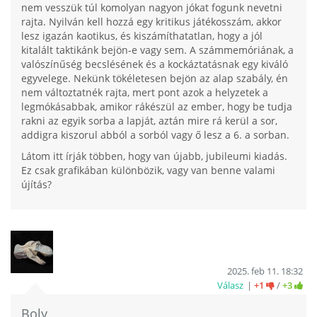
nem vesszük túl komolyan nagyon jókat fogunk nevetni
rajta. Nyilván kell hozzá egy kritikus játékosszám, akkor
lesz igazán kaotikus, és kiszámíthatatlan, hogy a jól
kitalált taktikánk bejön-e vagy sem. A számmemóriának, a
valószínűség becslésének és a kockáztatásnak egy kiváló
egyvelege. Nekünk tökéletesen bejön az alap szabály, én
nem változtatnék rajta, mert pont azok a helyzetek a
legmókásabbak, amikor rákészül az ember, hogy be tudja
rakni az egyik sorba a lapját, aztán mire rá kerül a sor,
addigra kiszorul abból a sorból vagy ő lesz a 6. a sorban.
Látom itt írják többen, hogy van újabb, jubileumi kiadás.
Ez csak grafikában különbözik, vagy van benne valami
újítás?
2025. feb 11. 18:32
Válasz
+1
/
+3
Boly