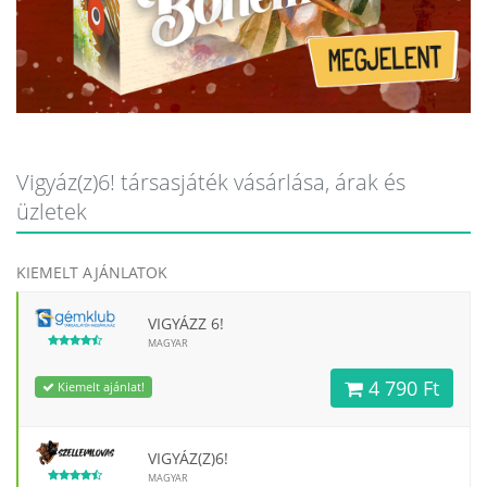
Vigyáz(z)6! társasjáték vásárlása, árak és
üzletek
KIEMELT AJÁNLATOK
VIGYÁZZ 6!
MAGYAR
4 790 Ft
Kiemelt ajánlat!
VIGYÁZ(Z)6!
MAGYAR