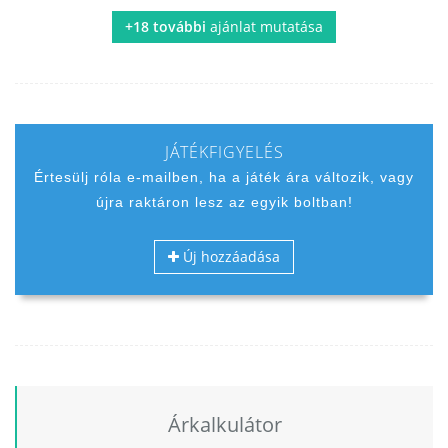
+18 további
ajánlat mutatása
JÁTÉKFIGYELÉS
Értesülj róla e-mailben, ha a játék ára változik, vagy
újra raktáron lesz az egyik boltban!
Új hozzáadása
Árkalkulátor