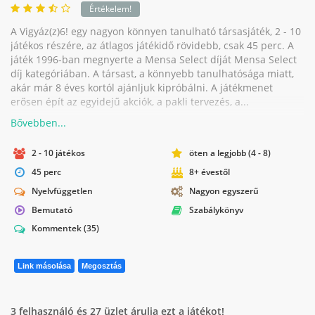
Értékelem!
A Vigyáz(z)6! egy nagyon könnyen tanulható társasjáték, 2 - 10
játékos részére, az átlagos játékidő rövidebb, csak 45 perc. A
játék 1996-ban megnyerte a Mensa Select díját Mensa Select
díj kategóriában. A társast, a könnyebb tanulhatósága miatt,
akár már 8 éves kortól ajánljuk kipróbálni. A játékmenet
erősen épít az egyidejű akciók, a pakli tervezés, a...
2 - 10 játékos
öten a legjobb (4 - 8)
45 perc
8+ évestől
Nyelvfüggetlen
Nagyon egyszerű
Bemutató
Szabálykönyv
Kommentek
(35)
Link másolása
Megosztás
3 felhasználó és 27 üzlet árulja ezt a játékot!