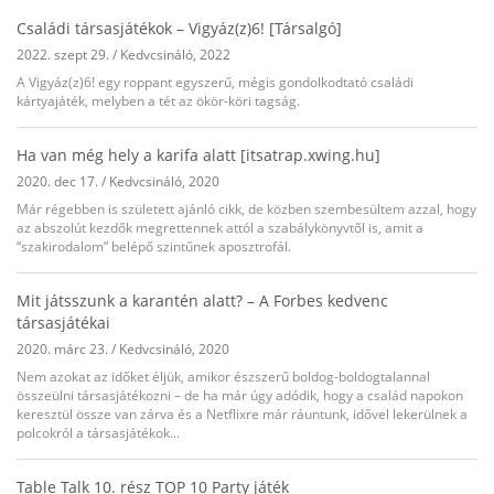
Családi társasjátékok – Vigyáz(z)6! [Társalgó]
2022. szept 29.
/
Kedvcsináló
,
2022
A Vigyáz(z)6! egy roppant egyszerű, mégis gondolkodtató családi
kártyajáték, melyben a tét az ökör-köri tagság.
Ha van még hely a karifa alatt [itsatrap.xwing.hu]
2020. dec 17.
/
Kedvcsináló
,
2020
Már régebben is született ajánló cikk, de közben szembesültem azzal, hogy
az abszolút kezdők megrettennek attól a szabálykönyvtől is, amit a
“szakirodalom” belépő szintűnek aposztrofál.
Mit játsszunk a karantén alatt? – A Forbes kedvenc
társasjátékai
2020. márc 23.
/
Kedvcsináló
,
2020
Nem azokat az időket éljük, amikor észszerű boldog-boldogtalannal
összeülni társasjátékozni – de ha már úgy adódik, hogy a család napokon
keresztül össze van zárva és a Netflixre már ráuntunk, idővel lekerülnek a
polcokról a társasjátékok...
Table Talk 10. rész TOP 10 Party játék