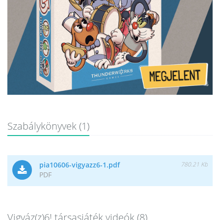
Szabálykönyvek (1)
pia10606-vigyazz6-1.pdf
780.21 Kb
PDF
Vigyáz(z)6! társasjáték videók (8)