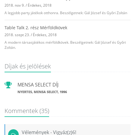
2018. nov 9.
/
Érdekes
,
2018
A legjobb party játékok otthonra. Beszélgetnek: Gál József és Győri Zoltán
Table Talk 2. rész Mérföldkövek
2018. szept 23.
/
Érdekes
,
2018
A modern társasjátékos mérföldkövek. Beszélgetnek: Gál József és Győri
Zoltán.
Díjak és jelölések
MENSA SELECT DÍJ
NYERTES, MENSA SELECT, 1996
Kommentek
(35)
Vélemények - Vigyáz(z)6!