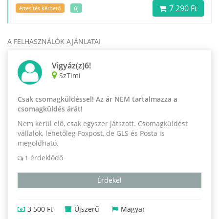
7 290 Ft
értesítés kérhető
új
A FELHASZNÁLÓK AJÁNLATAI
Vigyáz(z)6!
SzTimi
Csak csomagküldéssel! Az ár NEM tartalmazza a
csomagküldés árát!
Nem kerül elő, csak egyszer játszott. Csomagküldést
vállalok, lehetőleg Foxpost, de GLS és Posta is
megoldható.
érdeklődő
1
Érdekel
3 500 Ft
Újszerű
Magyar