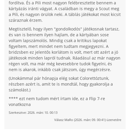
fordítva. És a Pili most nagyon felébresztette bennem a
kártyázás iránti vágyat. A családban is megy a Scout meg
a Pili, és nagyon örülök neki. A táblás játékokat most kicsit
száraznak érzem.
Megtisztelő, hogy ilyen "gondolkodós" játékosnak tartasz,
és van is bennem ilyen hajlam, de a kártyában sose
voltam lapszámolós. Mindig csak a kritikus lapokat
figyeltem, mert mindet nem tudtam megjegyezni. A
bridzsben ez jelentős korlátom is volt, mert ott azért a jó
játékosok minden lapról tudnak. Ráadásul az már nagyon
régen volt, ma már még kevesebbre tudok figyelni, és
nem is akarok, inkább csak játszom, úgy megérzésre.
(Unokámmal pár hónapja elég sokat Colorettóztunk,
részben azért is, amit te is mondtál, hogy gyakorolja a
számolást.)
**** ezt nem tudom mért írtam ide, ez a Flip 7-re
vonatkozna
Szerkesztve:
2026. márc 10. 00:13
Válasz
MaRo
(
2026. márc 09. 00:41
) üzenetére