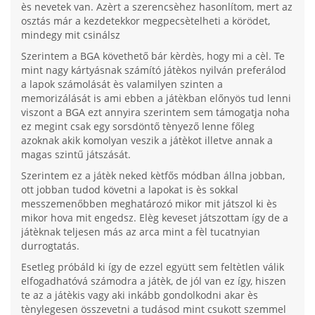
ès nevetek van. Azèrt a szerencsèhez hasonlítom, mert az
osztás már a kezdetekkor megpecsètelheti a körödet,
mindegy mit csinálsz
Szerintem a BGA követhető bár kèrdès, hogy mi a cèl. Te
mint nagy kártyásnak számító játèkos nyilván preferálod
a lapok számolását ès valamilyen szinten a
memorizálását is ami ebben a játèkban előnyös tud lenni
viszont a BGA ezt annyira szerintem sem támogatja noha
ez megint csak egy sorsdöntő tènyező lenne főleg
azoknak akik komolyan veszik a játèkot illetve annak a
magas szintű játszását.
Szerintem ez a játèk neked kètfős módban állna jobban,
ott jobban tudod követni a lapokat is ès sokkal
messzemenőbben meghatározó mikor mit játszol ki ès
mikor hova mit engedsz. Elèg keveset játszottam így de a
játèknak teljesen más az arca mint a fèl tucatnyian
durrogtatás.
Esetleg próbáld ki így de ezzel együtt sem feltètlen válik
elfogadhatóvá számodra a játèk, de jól van ez így, hiszen
te az a játèkis vagy aki inkább gondolkodni akar ès
tènylegesen összevetni a tudásod mint csukott szemmel