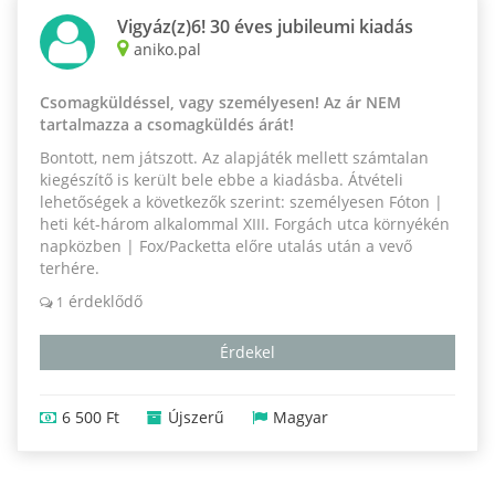
Vigyáz(z)6! 30 éves jubileumi kiadás
aniko.pal
Csomagküldéssel, vagy személyesen! Az ár NEM
tartalmazza a csomagküldés árát!
Bontott, nem játszott. Az alapjáték mellett számtalan
kiegészítő is került bele ebbe a kiadásba. Átvételi
lehetőségek a következők szerint: személyesen Fóton |
heti két-három alkalommal XIII. Forgách utca környékén
napközben | Fox/Packetta előre utalás után a vevő
terhére.
érdeklődő
1
Érdekel
6 500 Ft
Újszerű
Magyar