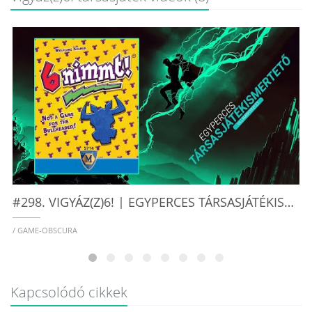
/
#298. VIGYÁZ(Z)6! | EGYPERCES TÁRSASJÁTÉKISMERTETŐ - GAME-OBSCURA
/ GAME-OBSCURA
Kapcsolódó cikkek