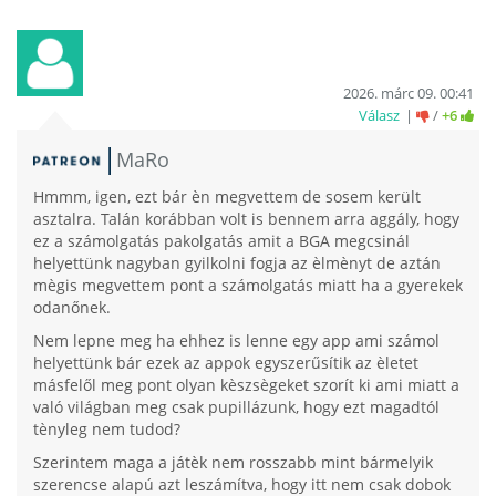
2026. márc 09. 00:41
Válasz
/
+6
MaRo
Hmmm, igen, ezt bár èn megvettem de sosem került
asztalra. Talán korábban volt is bennem arra aggály, hogy
ez a számolgatás pakolgatás amit a BGA megcsinál
helyettünk nagyban gyilkolni fogja az èlmènyt de aztán
mègis megvettem pont a számolgatás miatt ha a gyerekek
odanőnek.
Nem lepne meg ha ehhez is lenne egy app ami számol
helyettünk bár ezek az appok egyszerűsítik az èletet
másfelől meg pont olyan kèszsègeket szorít ki ami miatt a
való világban meg csak pupillázunk, hogy ezt magadtól
tènyleg nem tudod?
Szerintem maga a játèk nem rosszabb mint bármelyik
szerencse alapú azt leszámítva, hogy itt nem csak dobok