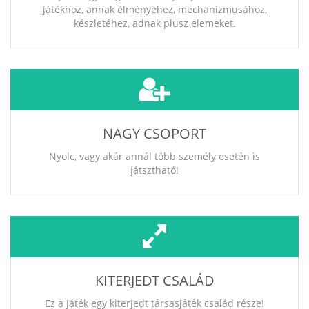
játékhoz, annak élményéhez, mechanizmusához,
készletéhez, adnak plusz elemeket.
NAGY CSOPORT
Nyolc, vagy akár annál több személy esetén is
játsztható!
KITERJEDT CSALÁD
Ez a játék egy kiterjedt társasjáték család része!