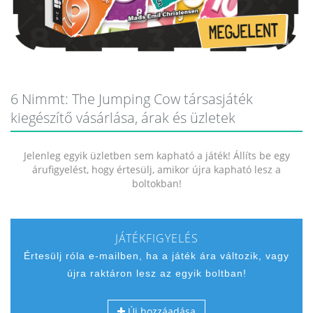
6 Nimmt: The Jumping Cow társasjáték
kiegészítő vásárlása, árak és üzletek
Jelenleg egyik üzletben sem kapható a játék! Állíts be egy
árufigyelést, hogy értesülj, amikor újra kapható lesz a
boltokban!
JÁTÉKFIGYELÉS
Értesülj róla e-mailben, ha a játék ára változik, vagy
újra raktáron lesz az egyik boltban!
Új hozzáadása