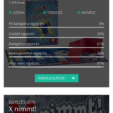
7 375 Ft-tól
SZÉRIA
TERVEZŐ
MŰVÉSZ
Fő kategória egyezés
0%
Család egyezés
20%
Kategória egyezés
67%
Mechanizmus egyezés
33%
Alap adat egyezés
97%
ÁRKALKULÁTOR
EGYEZÉS:
61%
X nimmt!