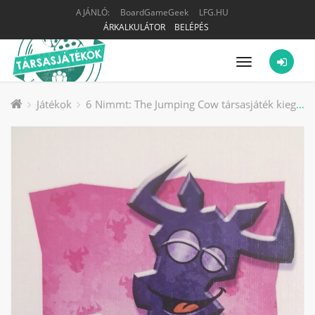
AJÁNLÓ:
BoardGameGeek
LFG.HU
ÁRKALKULÁTOR
BELÉPÉS
Menü
Játékok
6 Nimmt: The Jumping Cow társasjáték kiegészítő