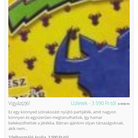
Vigyáz(z)6!
Üzletek -
3 590 Ft-tól
3 990 Ft
Ez egy könnyed szórakozást nyújtó partijáték, amit nagyon
könnyen és egyszerűen megtanulhattok, így hamar
belekezdhettek a játékba. Bátran ajánlom olyan társaságoknak,
akik nem...
3
felhasználó árulja,
3 500 Ft-tól