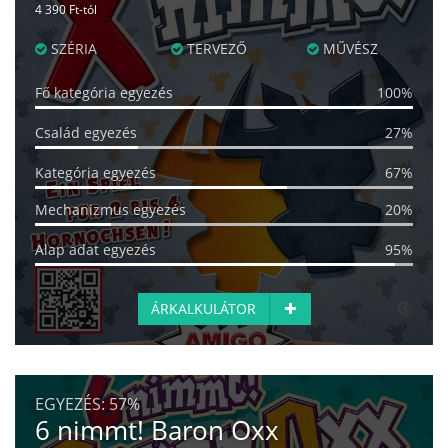
4 390 Ft-tól
SZÉRIA
TERVEZŐ
MŰVÉSZ
Fő kategória egyezés
100%
Család egyezés
27%
Kategória egyezés
67%
Mechanizmus egyezés
20%
Alap adat egyezés
95%
ÁRKALKULÁTOR
EGYEZÉS:
57%
6 nimmt! Baron Oxx