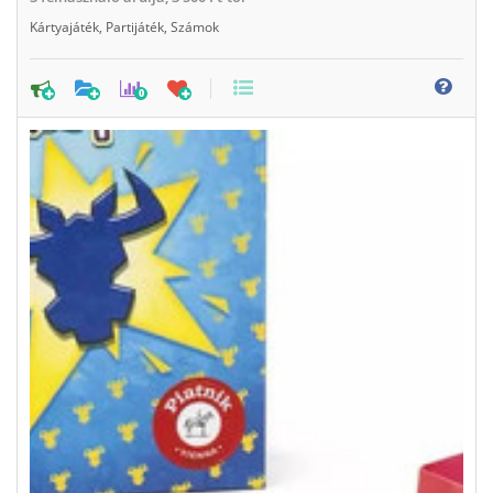
Kártyajáték
,
Partijáték
,
Számok
0