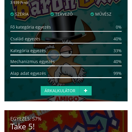
3 939 Ft-tól
SZÉRIA
TERVEZŐ
MŰVÉSZ
Fő kategória egyezés
0%
Család egyezés
40%
Kategória egyezés
33%
Mechanizmus egyezés
40%
Alap adat egyezés
99%
ÁRKALKULÁTOR
EGYEZÉS:
57%
Take 5!