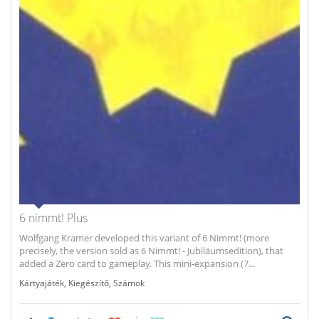
6 nimmt! Plus
Wolfgang Kramer developed this variant of 6 Nimmt! (more
precisely, the version sold as 6 Nimmt! - Jubiläumsedition), that
added a Zero card to gameplay. This mini-expansion (7...
Kártyajáték
,
Kiegészítő
,
Számok