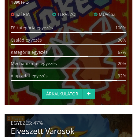
4 390 Ft-tól
SZÉRIA
TERVEZŐ
MŰVÉSZ
Fő kategória egyezés
100%
Család egyezés
30%
Kategória egyezés
67%
Mechanizmus egyezés
20%
Alap adat egyezés
92%
ÁRKALKULÁTOR
EGYEZÉS:
47%
Elveszett Városok