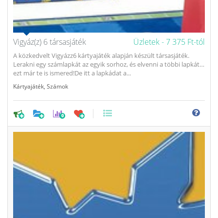
Vigyáz(z) 6 társasjáték
Üzletek -
7 375 Ft-tól
A közkedvelt Vigyázz6 kártyajáték alapján készült társasjáték.
Lerakni egy számlapkát az egyik sorhoz, és elvenni a többi lapkát…
ezt már te is ismered!De itt a lapkádat a...
Kártyajáték
,
Számok
0