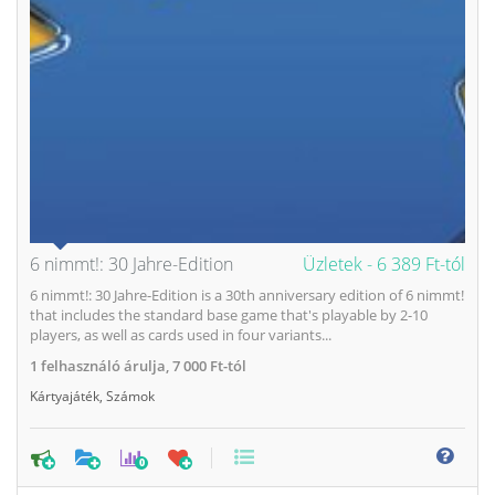
6 nimmt!: 30 Jahre-Edition
Üzletek -
6 389 Ft-tól
6 nimmt!: 30 Jahre-Edition is a 30th anniversary edition of 6 nimmt!
that includes the standard base game that's playable by 2-10
players, as well as cards used in four variants...
1
felhasználó árulja,
7 000 Ft-tól
Kártyajáték
,
Számok
0