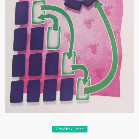
Videó beküldése