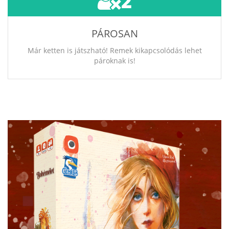
2
PÁROSAN
Már ketten is játszható! Remek kikapcsolódás lehet
pároknak is!