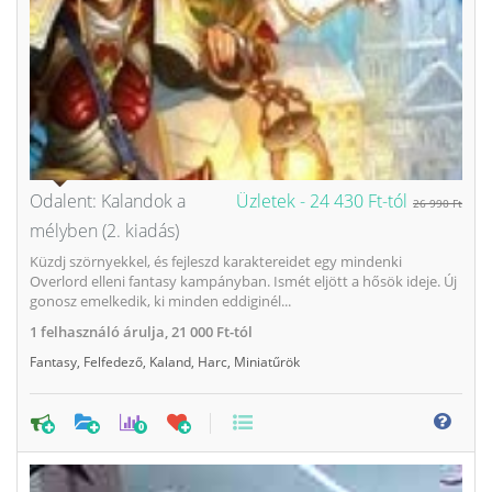
Odalent: Kalandok a
Üzletek -
24 430 Ft-tól
26 990 Ft
mélyben (2. kiadás)
Küzdj szörnyekkel, és fejleszd karaktereidet egy mindenki
Overlord elleni fantasy kampányban. Ismét eljött a hősök ideje. Új
gonosz emelkedik, ki minden eddiginél...
1
felhasználó árulja,
21 000 Ft-tól
Fantasy
,
Felfedező
,
Kaland
,
Harc
,
Miniatűrök
0