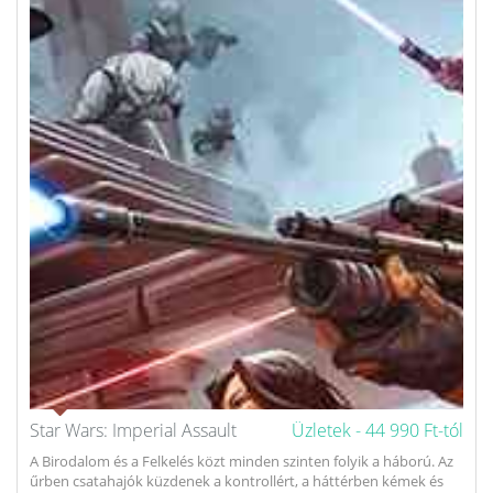
Star Wars: Imperial Assault
Üzletek -
44 990 Ft-tól
A Birodalom és a Felkelés közt minden szinten folyik a háború. Az
űrben csatahajók küzdenek a kontrollért, a háttérben kémek és