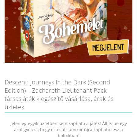
Descent: Journeys in the Dark (Second
Edition) – Zachareth Lieutenant Pack
társasjáték kiegészítő vásárlása, árak és
üzletek
Jelenleg egyik üzletben sem kapható a játék! Állíts be egy
árufigyelést, hogy értesülj, amikor újra kapható lesz a
boltokban!