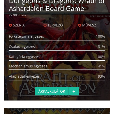
Dungeons & Dragons: Wrath of
Ashardalon Board Game
22 990 Ft-tól
SZÉRIA
TERVEZŐ
MŰVÉSZ
Fő kategória egyezés
100%
Család egyezés
31%
Kategória egyezés
100%
Mechanizmus egyezés
41%
Alap adat egyezés
93%
ÁRKALKULÁTOR