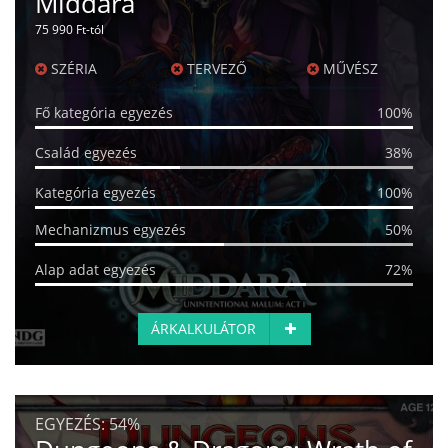
Middara
75 990 Ft-tól
SZÉRIA
TERVEZŐ
MŰVÉSZ
Fő kategória egyezés
100%
Család egyezés
38%
Kategória egyezés
100%
Mechanizmus egyezés
50%
Alap adat egyezés
72%
ÁRKALKULÁTOR
EGYEZÉS:
54%