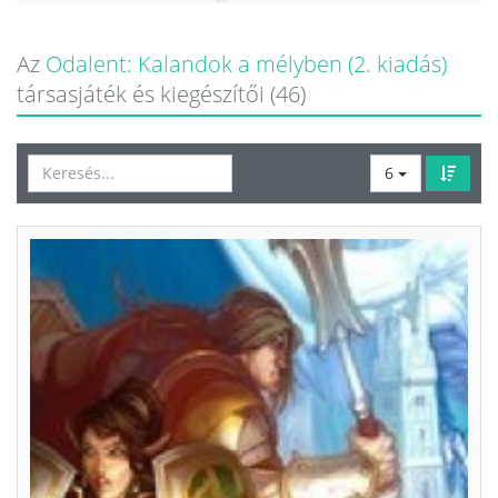
Az
Odalent: Kalandok a mélyben (2. kiadás)
társasjáték és kiegészítői (46)
6