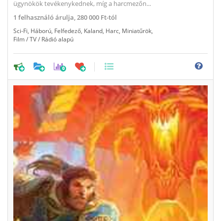
ügynökök tevékenykednek, míg a harcmezőn...
1
felhasználó árulja,
280 000 Ft-tól
Sci-Fi
,
Háború
,
Felfedező
,
Kaland
,
Harc
,
Miniatűrök
,
Film / TV / Rádió alapú
0