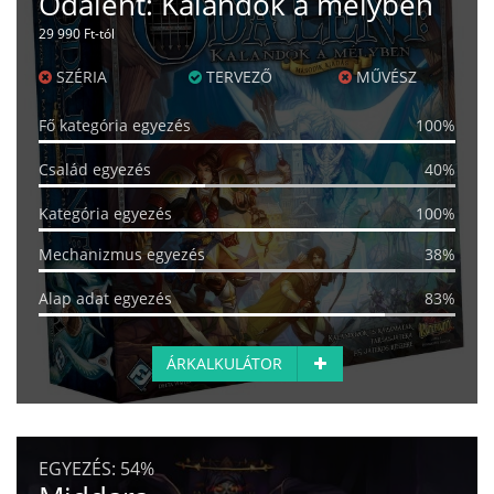
Odalent: Kalandok a mélyben
29 990 Ft-tól
SZÉRIA
TERVEZŐ
MŰVÉSZ
Fő kategória egyezés
100%
Család egyezés
40%
Kategória egyezés
100%
Mechanizmus egyezés
38%
Alap adat egyezés
83%
ÁRKALKULÁTOR
EGYEZÉS:
54%