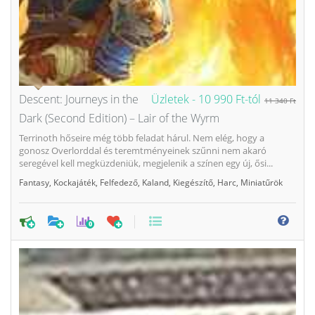
Descent: Journeys in the
Üzletek -
10 990 Ft-tól
11 340 Ft
Dark (Second Edition) – Lair of the Wyrm
Terrinoth hőseire még több feladat hárul. Nem elég, hogy a
gonosz Overlorddal és teremtményeinek szűnni nem akaró
seregével kell megküzdeniük, megjelenik a színen egy új, ősi...
Fantasy
,
Kockajáték
,
Felfedező
,
Kaland
,
Kiegészítő
,
Harc
,
Miniatűrök
0