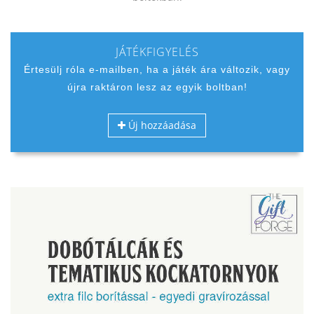
JÁTÉKFIGYELÉS
Értesülj róla e-mailben, ha a játék ára változik, vagy
újra raktáron lesz az egyik boltban!
Új hozzáadása