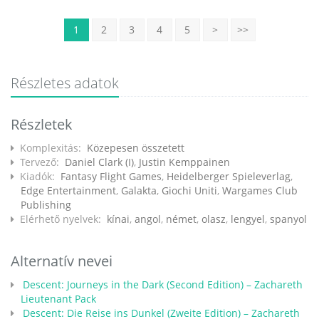
1
2
3
4
5
>
>>
Részletes adatok
Részletek
Komplexitás:
Közepesen összetett
Tervező:
Daniel Clark (I)
,
Justin Kemppainen
Kiadók:
Fantasy Flight Games
,
Heidelberger Spieleverlag
,
Edge Entertainment
,
Galakta
,
Giochi Uniti
,
Wargames Club
Publishing
Elérhető nyelvek:
kínai
,
angol
,
német
,
olasz
,
lengyel
,
spanyol
Alternatív nevei
Descent: Journeys in the Dark (Second Edition) – Zachareth
Lieutenant Pack
Descent: Die Reise ins Dunkel (Zweite Edition) – Zachareth