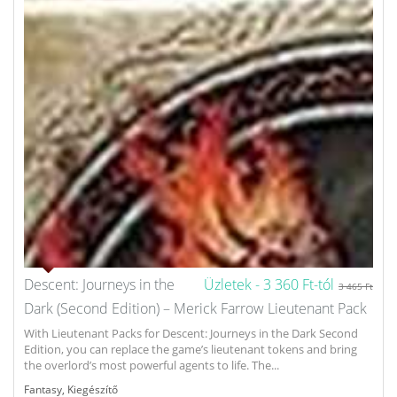
Descent: Journeys in the
Üzletek -
3 360 Ft-tól
3 465 Ft
Dark (Second Edition) – Merick Farrow Lieutenant Pack
With Lieutenant Packs for Descent: Journeys in the Dark Second
Edition, you can replace the game’s lieutenant tokens and bring
the overlord’s most powerful agents to life. The...
Fantasy
,
Kiegészítő