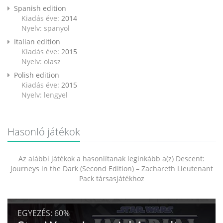
Spanish edition
Kiadás éve:
2014
Nyelv: spanyol
Italian edition
Kiadás éve:
2015
Nyelv: olasz
Polish edition
Kiadás éve:
2015
Nyelv: lengyel
Hasonló játékok
Az alábbi játékok a hasonlítanak leginkább a(z) Descent:
Journeys in the Dark (Second Edition) – Zachareth Lieutenant
Pack társasjátékhoz
EGYEZÉS:
60%