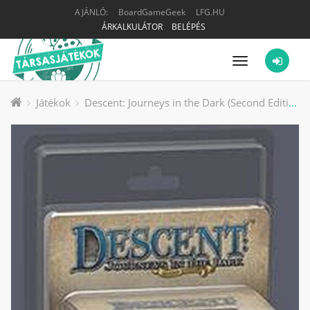
AJÁNLÓ:
BoardGameGeek
LFG.HU
ÁRKALKULÁTOR
BELÉPÉS
Menü
Játékok
Descent: Journeys in the Dark (Second Edition) – Zachareth Lieutenant Pack társasjáték kiegészítő