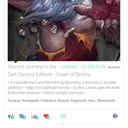
Descent: Journeys in the
Üzletek -
10 330 Ft-tól
10 660 Ft
Dark (Second Edition) – Crown of Destiny
• A második Hero and Monster gyűjtemény a Descent (2. kiadás)
játékhoz • Négy hős található benne – Corbin, Lindel, Jaes the Exile
és Brother Gherinn • Három új fajta szörnyet...
Fantasy
,
Kockajáték
,
Felfedező
,
Kaland
,
Kiegészítő
,
Harc
,
Miniatűrök
0