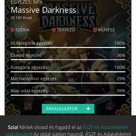
EGYEZÉS:
54%
Massive Darkness
25 191 Ft-tól
SZÉRIA
TERVEZŐ
MŰVÉSZ
Fő kategória egyezés
100%
Család egyezés
36%
Kategória egyezés
100%
Mechanizmus egyezés
29%
Alap adat egyezés
99%
ÁRKALKULÁTOR
Szia!
Kérlek olvasd és fogadd el az
ÁSZF és Adatvédelmi
Több hasonló játék keresése
szabályzatot
! Az oldal sütiket használ, ÁSZF és Adatvédelmi