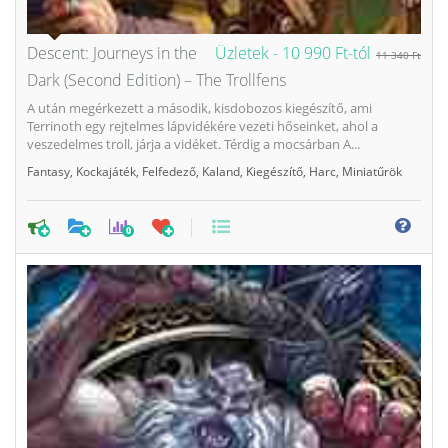
Descent: Journeys in the
Üzletek -
10 990 Ft-tól
11 340 Ft
Dark (Second Edition) – The Trollfens
A után megérkezett a második, kisdobozos kiegészítő, ami
Terrinoth egy rejtelmes lápvidékére vezeti hőseinket, ahol a
veszedelmes troll, járja a vidéket. Térdig a mocsárban A...
Fantasy
,
Kockajáték
,
Felfedező
,
Kaland
,
Kiegészítő
,
Harc
,
Miniatűrök
0