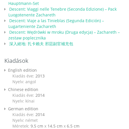
Hauptmann-Set
Descent: Viaggi nelle Tenebre (Seconda Edizione) – Pack
Luogotenente Zachareth
Descent: Viaje a las Tinieblas (Segunda Edición) –
Lugarteniente Zachareth
Descent: Wędrówki w mroku (Druga edycja) – Zachareth –
zestaw poplecznika
深入絕地: 扎卡賴夫 邪惡副官補充包
Kiadások
English edition
Kiadás éve:
2013
Nyelv: angol
Chinese edition
Kiadás éve:
2014
Nyelv: kínai
German edition
Kiadás éve:
2014
Nyelv: német
Méretek:
9.5 cm
x
14.5 cm
x
6.5 cm