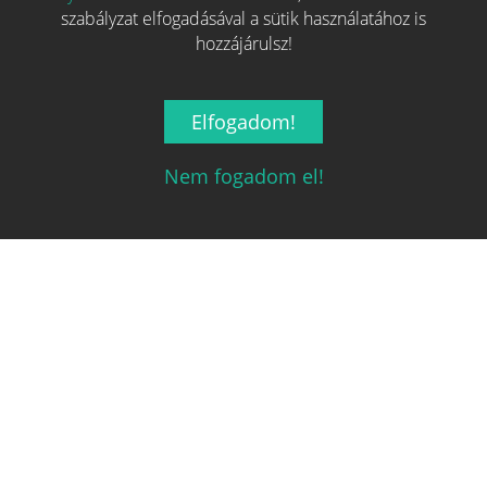
szabályzat elfogadásával a sütik használatához is
hozzájárulsz!
Elfogadom!
Nem fogadom el!
Magyarország társasjáték keresője!
A társasjáték érték!