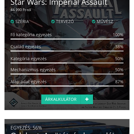
Star Wars: Imperial Assault
44 990 Ft-tól
SZÉRIA
TERVEZŐ
MŰVÉSZ
Fő kategória egyezés
100%
Család egyezés
38%
Kategória egyezés
50%
Mechanizmus egyezés
50%
Alap adat egyezés
87%
ÁRKALKULÁTOR
EGYEZÉS:
56%