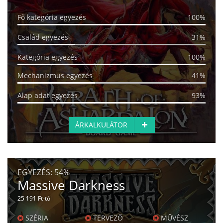
Fő kategória egyezés
100%
Család egyezés
31%
Kategória egyezés
100%
Mechanizmus egyezés
41%
Alap adat egyezés
93%
ÁRKALKULÁTOR
EGYEZÉS:
54%
Massive Darkness
25 191 Ft-tól
SZÉRIA
TERVEZŐ
MŰVÉSZ