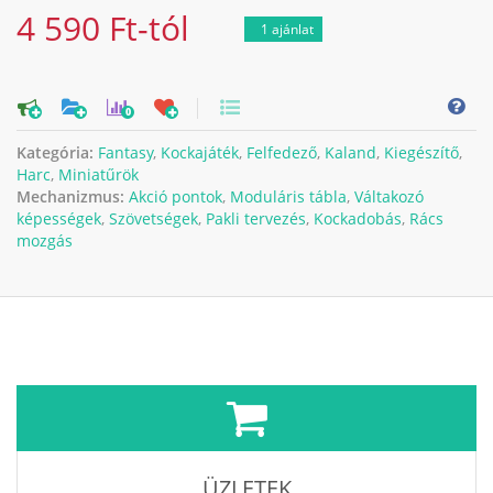
4 590 Ft-tól
1 ajánlat
0
Kategória:
Fantasy
,
Kockajáték
,
Felfedező
,
Kaland
,
Kiegészítő
,
Harc
,
Miniatűrök
Mechanizmus:
Akció pontok
,
Moduláris tábla
,
Váltakozó
képességek
,
Szövetségek
,
Pakli tervezés
,
Kockadobás
,
Rács
mozgás
ÜZLETEK