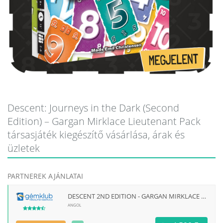
Descent: Journeys in the Dark (Second
Edition) – Gargan Mirklace Lieutenant Pack
társasjáték kiegészítő vásárlása, árak és
üzletek
PARTNEREK AJÁNLATAI
DESCENT 2ND EDITION - GARGAN MIRKLACE LIEUTENANT KIEGÉSZÍTŐ
ANGOL