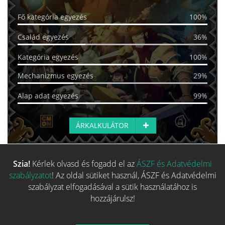
Fő kategória egyezés
100%
Család egyezés
36%
Kategória egyezés
100%
Mechanizmus egyezés
29%
Alap adat egyezés
99%
ÁRKALKULÁTOR
Szia!
Kérlek olvasd és fogadd el az
ÁSZF és Adatvédelmi
Több hasonló játék keresése
szabályzatot
! Az oldal sütiket használ, ÁSZF és Adatvédelmi
szabályzat elfogadásával a sütik használatához is
hozzájárulsz!