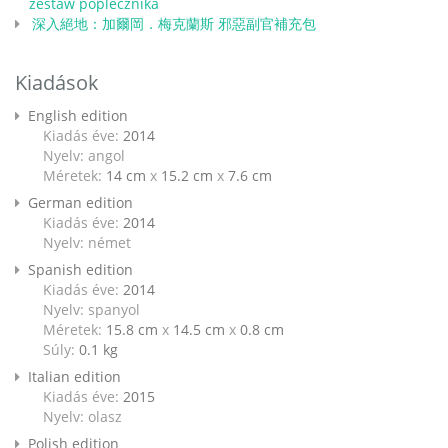
zestaw poplecznika
深入絕地：加爾岡．梅克蘭斯 邪惡副官補充包
Kiadások
English edition
Kiadás éve:
2014
Nyelv: angol
Méretek:
14 cm
x
15.2 cm
x
7.6 cm
German edition
Kiadás éve:
2014
Nyelv: német
Spanish edition
Kiadás éve:
2014
Nyelv: spanyol
Méretek:
15.8 cm
x
14.5 cm
x
0.8 cm
Súly:
0.1
kg
Italian edition
Kiadás éve:
2015
Nyelv: olasz
Polish edition