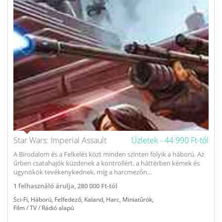
Star Wars: Imperial Assault
Üzletek -
44 990 Ft-tól
A Birodalom és a Felkelés közt minden szinten folyik a háború. Az
űrben csatahajók küzdenek a kontrollért, a háttérben kémek és
ügynökök tevékenykednek, míg a harcmezőn...
1
felhasználó árulja,
280 000 Ft-tól
Sci-Fi
,
Háború
,
Felfedező
,
Kaland
,
Harc
,
Miniatűrök
,
Film / TV / Rádió alapú