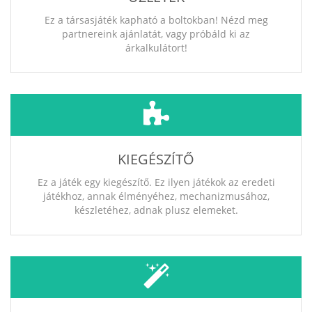
Ez a társasjáték kapható a boltokban! Nézd meg
partnereink ajánlatát, vagy próbáld ki az
árkalkulátort!
KIEGÉSZÍTŐ
Ez a játék egy kiegészítő. Ez ilyen játékok az eredeti
játékhoz, annak élményéhez, mechanizmusához,
készletéhez, adnak plusz elemeket.