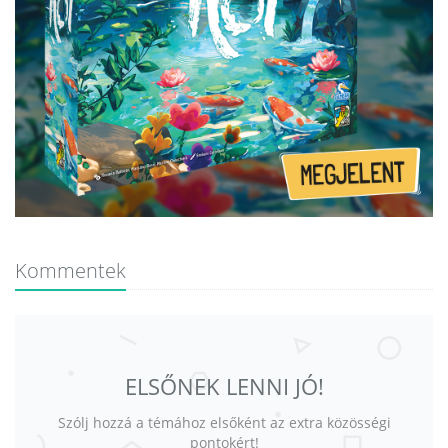
Kommentek
ELSŐNEK LENNI JÓ!
Szólj hozzá a témához elsőként az extra közösségi
pontokért!