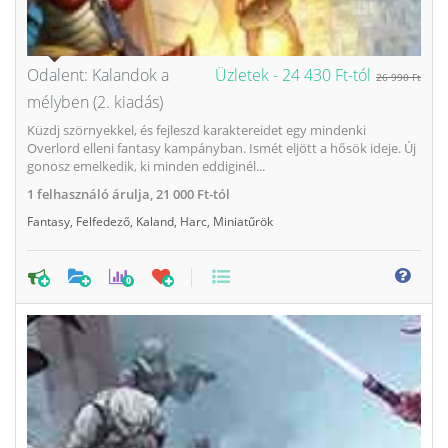
Odalent: Kalandok a
Üzletek -
24 430 Ft-tól
26 990 Ft
mélyben (2. kiadás)
Küzdj szörnyekkel, és fejleszd karaktereidet egy mindenki
Overlord elleni fantasy kampányban. Ismét eljött a hősök ideje. Új
gonosz emelkedik, ki minden eddiginél...
1
felhasználó árulja,
21 000 Ft-tól
Fantasy
,
Felfedező
,
Kaland
,
Harc
,
Miniatűrök
0