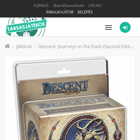
AJÁNLÓ:
BoardGameGeek
LFG.HU
ÁRKALKULÁTOR
BELÉPÉS
Menü
Játékok
Descent: Journeys in the Dark (Second Edition) – Gargan Mirklace Lieutenant Pack társasjáték kiegészítő