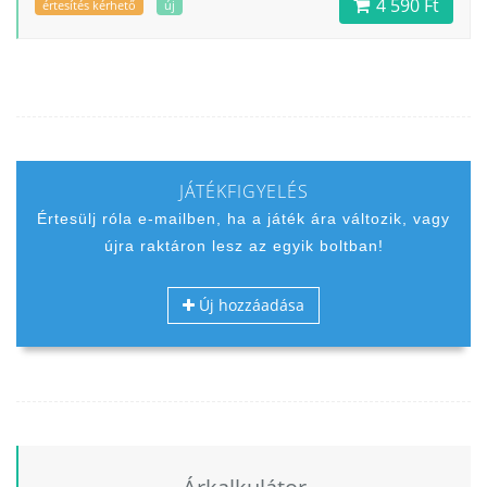
4 590 Ft
értesítés kérhető
új
JÁTÉKFIGYELÉS
Értesülj róla e-mailben, ha a játék ára változik, vagy
újra raktáron lesz az egyik boltban!
Új hozzáadása