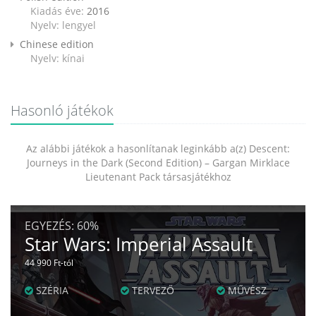
Kiadás éve:
2016
Nyelv: lengyel
Chinese edition
Nyelv: kínai
Hasonló játékok
Az alábbi játékok a hasonlítanak leginkább a(z) Descent:
Journeys in the Dark (Second Edition) – Gargan Mirklace
Lieutenant Pack társasjátékhoz
EGYEZÉS:
60%
Star Wars: Imperial Assault
44 990 Ft-tól
SZÉRIA
TERVEZŐ
MŰVÉSZ