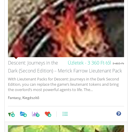
Descent: Journeys in the
Üzletek -
3 360 Ft-tól
3 465 Ft
Dark (Second Edition) – Merick Farrow Lieutenant Pack
With Lieutenant Packs for Descent: Journeys in the Dark Second
Edition, you can replace the game’s lieutenant tokens and bring
the overlord’s most powerful agents to life. The...
Fantasy
,
Kiegészítő
0