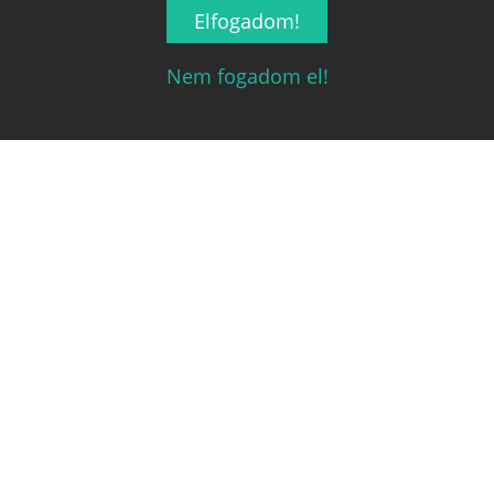
Elfogadom!
Nem fogadom el!
Magyarország társasjáték keresője!
A társasjáték érték!
Legnépszerűbb
Hasznos linkek