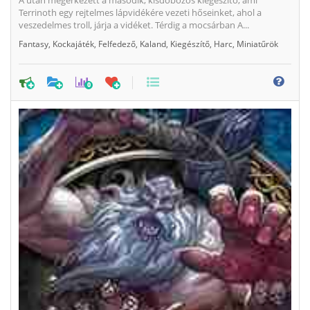
A után megérkezett a második, kisdobozos kiegészítő, ami
Terrinoth egy rejtelmes lápvidékére vezeti hőseinket, ahol a
veszedelmes troll, járja a vidéket. Térdig a mocsárban A...
Fantasy
,
Kockajáték
,
Felfedező
,
Kaland
,
Kiegészítő
,
Harc
,
Miniatűrök
0