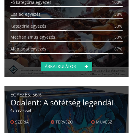
Fő kategória egyezés
100%
Család egyezés
38%
Kategória egyezés
50%
Mechanizmus egyezés
50%
Alap adat egyezés
87%
ÁRKALKULÁTOR
EGYEZÉS:
56%
Odalent: A sötétség legendái
48 990 Ft-tól
SZÉRIA
TERVEZŐ
MŰVÉSZ