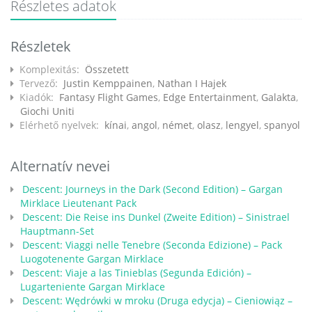
Részletes adatok
Részletek
Komplexitás:
Összetett
Tervező:
Justin Kemppainen
,
Nathan I Hajek
Kiadók:
Fantasy Flight Games
,
Edge Entertainment
,
Galakta
,
Giochi Uniti
Elérhető nyelvek:
kínai
,
angol
,
német
,
olasz
,
lengyel
,
spanyol
Alternatív nevei
Descent: Journeys in the Dark (Second Edition) – Gargan
Mirklace Lieutenant Pack
Descent: Die Reise ins Dunkel (Zweite Edition) – Sinistrael
Hauptmann-Set
Descent: Viaggi nelle Tenebre (Seconda Edizione) – Pack
Luogotenente Gargan Mirklace
Descent: Viaje a las Tinieblas (Segunda Edición) –
Lugarteniente Gargan Mirklace
Descent: Wędrówki w mroku (Druga edycja) – Cieniowiąz –