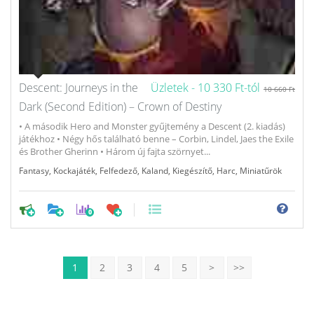
Descent: Journeys in the
Üzletek -
10 330 Ft-tól
10 660 Ft
Dark (Second Edition) – Crown of Destiny
• A második Hero and Monster gyűjtemény a Descent (2. kiadás)
játékhoz • Négy hős található benne – Corbin, Lindel, Jaes the Exile
és Brother Gherinn • Három új fajta szörnyet...
Fantasy
,
Kockajáték
,
Felfedező
,
Kaland
,
Kiegészítő
,
Harc
,
Miniatűrök
0
1
2
3
4
5
>
>>