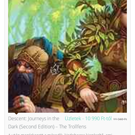
Descent: Journeys in the
Üzletek -
10 990 Ft-tól
11 340 Ft
Dark (Second Edition) – The Trollfens