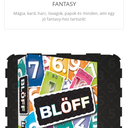
FANTASY
Mágia, kard, harc, lovagok, papok és minden, ami egy
jó fantasy-hez tartozik!