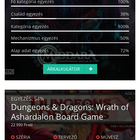
Fő kategória egyezés
100%
Család egyezés
38%
Kategória egyezés
100%
Mechanizmus egyezés
50%
Alap adat egyezés
72%
ÁRKALKULÁTOR
EGYEZÉS:
54%
Dungeons & Dragons: Wrath of
Ashardalon Board Game
22 990 Ft-tól
SZÉRIA
TERVEZŐ
MŰVÉSZ