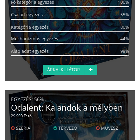
Fő kategória egyezés
100%
Család egyezés
55%
Kategória egyezés
80%
Mechanizmus egyezés
44%
Alap adat egyezés
98%
ÁRKALKULÁTOR
EGYEZÉS:
56%
Odalent: Kalandok a mélyben
29 990 Ft-tól
SZÉRIA
TERVEZŐ
MŰVÉSZ