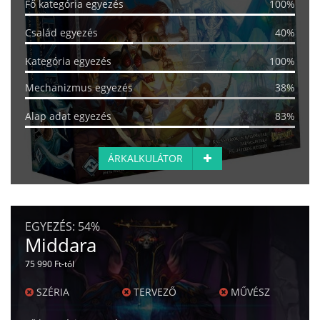
Fő kategória egyezés
100%
Család egyezés
40%
Kategória egyezés
100%
Mechanizmus egyezés
38%
Alap adat egyezés
83%
ÁRKALKULÁTOR
EGYEZÉS:
54%
Middara
75 990 Ft-tól
SZÉRIA
TERVEZŐ
MŰVÉSZ