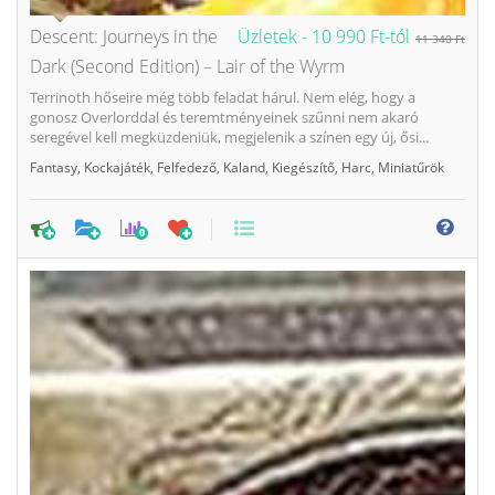
Descent: Journeys in the
Üzletek -
10 990 Ft-tól
11 340 Ft
Dark (Second Edition) – Lair of the Wyrm
Terrinoth hőseire még több feladat hárul. Nem elég, hogy a
gonosz Overlorddal és teremtményeinek szűnni nem akaró
seregével kell megküzdeniük, megjelenik a színen egy új, ősi...
Fantasy
,
Kockajáték
,
Felfedező
,
Kaland
,
Kiegészítő
,
Harc
,
Miniatűrök
0