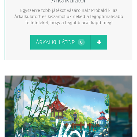
Árkalkulátor
Egyszerre több játékot vásárolnál? Próbáld ki az
Árkalkulátort és kiszámoljuk neked a legoptimálisabb
feltételeket, hogy a legjobb árat kapd meg!
ÁRKALKULÁTOR
0