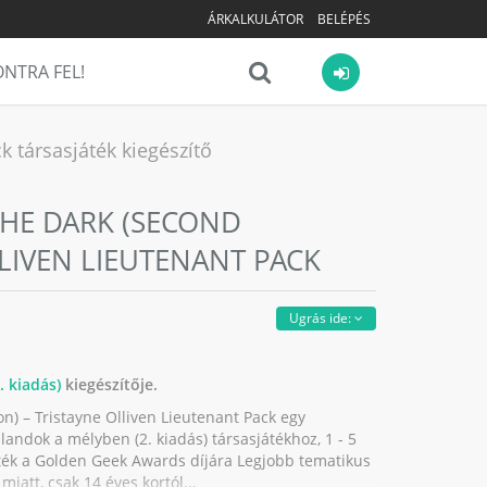
ÁRKALKULÁTOR
BELÉPÉS
NTRA FEL!
k társasjáték kiegészítő
THE DARK (SECOND
LLIVEN LIEUTENANT PACK
Ugrás ide:
 kiadás)
kiegészítője.
on) – Tristayne Olliven Lieutenant Pack egy
landok a mélyben (2. kiadás) társasjátékhoz, 1 - 5
lték a Golden Geek Awards díjára Legjobb tematikus
miatt, csak 14 éves kortól...