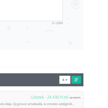
0 / 2000
6
Üzletek -
24 430 Ft-tól
26 990 Ft
ök ideje. Új gonosz emelkedik, ki minden eddiginél...