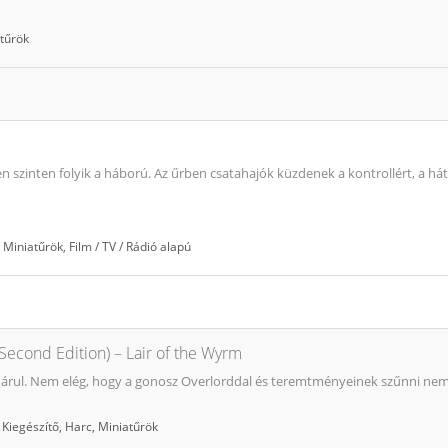
tűrök
en szinten folyik a háború. Az űrben csatahajók küzdenek a kontrollért, a
,
Miniatűrök
,
Film / TV / Rádió alapú
(Second Edition) – Lair of the Wyrm
hárul. Nem elég, hogy a gonosz Overlorddal és teremtményeinek szűnni nem
,
Kiegészítő
,
Harc
,
Miniatűrök