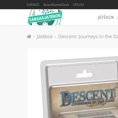
AJÁNLÓ:
BoardGameGeek
LFG.HU
JÁTÉKOK
Játékok
Descent: Journeys in the Da