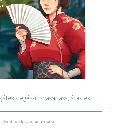
játék kiegészítő vásárlása, árak és
jra kapható lesz a boltokban!