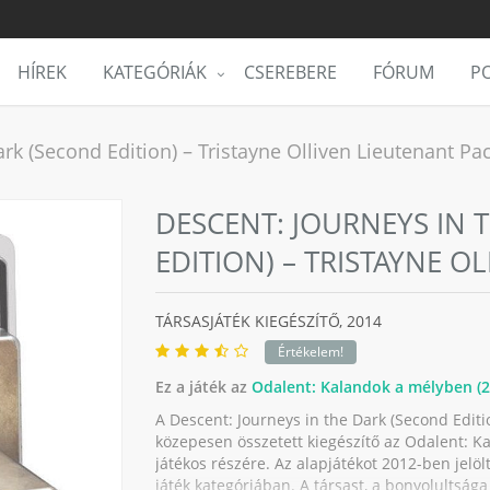
HÍREK
KATEGÓRIÁK
CSEREBERE
FÓRUM
PO
rk (Second Edition) – Tristayne Olliven Lieutenant Pac
DESCENT: JOURNEYS IN 
EDITION) – TRISTAYNE O
TÁRSASJÁTÉK KIEGÉSZÍTŐ,
2014
Értékelem!
Ez a játék az
Odalent: Kalandok a mélyben (2.
A Descent: Journeys in the Dark (Second Editi
közepesen összetett kiegészítő az Odalent: Ka
játékos részére. Az alapjátékot 2012-ben jelö
játék kategóriában. A társast, a bonyolultsága 