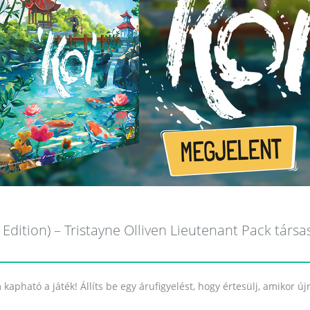
dition) – Tristayne Olliven Lieutenant Pack társas
kapható a játék! Állíts be egy árufigyelést, hogy értesülj, amikor ú