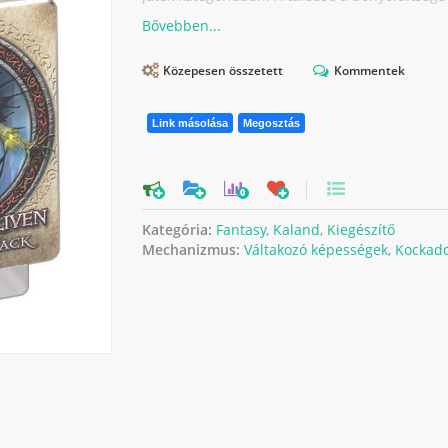
Közepesen összetett
Kommentek
Link másolása
Megosztás
0
Kategória:
Fantasy
,
Kaland
,
Kiegészítő
Mechanizmus:
Váltakozó képességek
,
Kockad