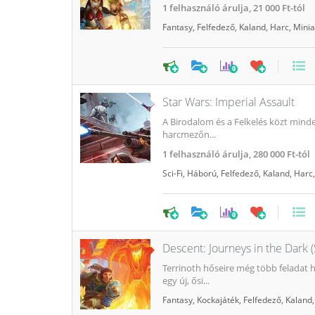
1
felhasználó árulja,
21 000 Ft-tól
Fantasy
,
Felfedező
,
Kaland
,
Harc
,
Minia
0
Star Wars: Imperial Assault
A Birodalom és a Felkelés közt mind
harcmezőn...
1
felhasználó árulja,
280 000 Ft-tól
Sci-Fi
,
Háború
,
Felfedező
,
Kaland
,
Harc
0
Descent: Journeys in the Dark 
Terrinoth hőseire még több feladat 
egy új, ősi...
Fantasy
,
Kockajáték
,
Felfedező
,
Kaland