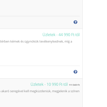
Üzletek -
44 990 Ft-tól
 háttérben kémek és ügynökök tevékenykednek, míg a
Üzletek -
10 990 Ft-tól
11 340 Ft
 akaró seregével kell megküzdeniük, megjelenik a színen