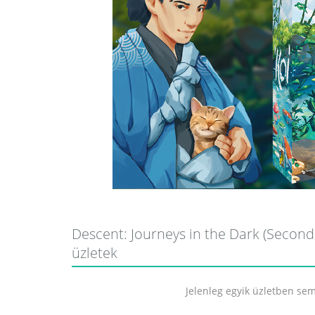
Descent: Journeys in the Dark (Second E
üzletek
Jelenleg egyik üzletben sem 