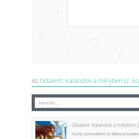
Az
Odalent: Kalandok a mélyben (2. ki
Odalent: Kalandok a mélyben (2
Küzdj szörnyekkel, és fejleszd karak