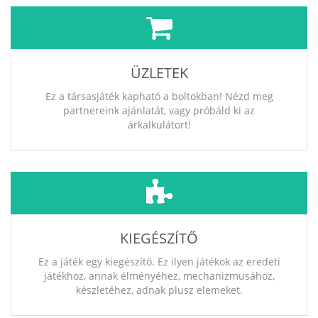
ÜZLETEK
Ez a társasjáték kapható a boltokban! Nézd meg
partnereink ajánlatát, vagy próbáld ki az
árkalkulátort!
KIEGÉSZÍTŐ
Ez a játék egy kiegészítő. Ez ilyen játékok az eredeti
játékhoz, annak élményéhez, mechanizmusához,
készletéhez, adnak plusz elemeket.