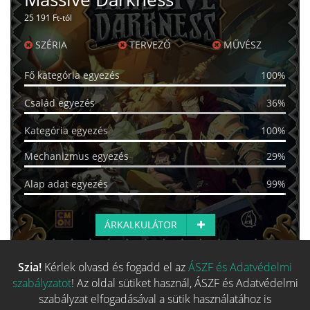
25 191 Ft-tól
SZÉRIA
TERVEZŐ
MŰVÉSZ
Fő kategória egyezés
100%
Család egyezés
36%
Kategória egyezés
100%
Mechanizmus egyezés
29%
Alap adat egyezés
99%
ÁRKALKULÁTOR
Szia!
Kérlek olvasd és fogadd el az
ÁSZF és Adatvédelmi
Több hasonló játék keresése
szabályzatot
! Az oldal sütiket használ, ÁSZF és Adatvédelmi
szabályzat elfogadásával a sütik használatához is