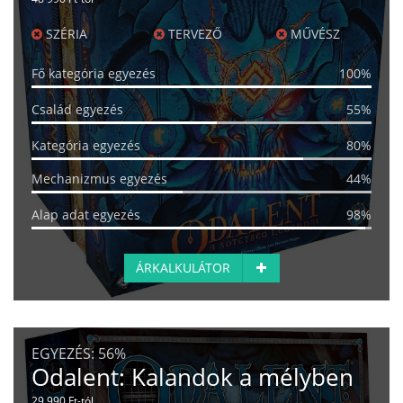
SZÉRIA
TERVEZŐ
MŰVÉSZ
Fő kategória egyezés
100%
Család egyezés
55%
Kategória egyezés
80%
Mechanizmus egyezés
44%
Alap adat egyezés
98%
ÁRKALKULÁTOR
EGYEZÉS:
56%
Odalent: Kalandok a mélyben
29 990 Ft-tól