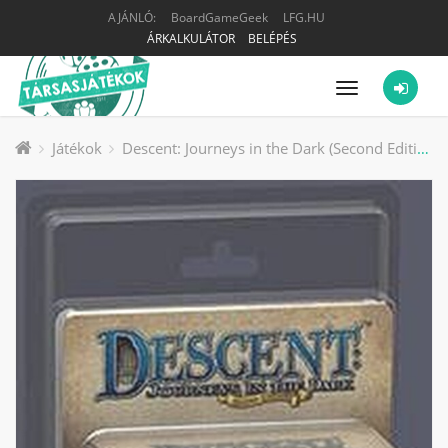
AJÁNLÓ:
BoardGameGeek
LFG.HU
ÁRKALKULÁTOR
BELÉPÉS
Menü
Játékok
Descent: Journeys in the Dark (Second Edition) – Alric Farrow Lieutenant Pack társasjáték kiegészítő