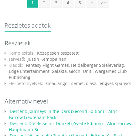
1
2
3
4
5
>
>>
Részletes adatok
Részletek
Komplexitás:
Közepesen összetett
Tervező:
Justin Kemppainen
Kiadók:
Fantasy Flight Games
,
Heidelberger Spieleverlag
,
Edge Entertainment
,
Galakta
,
Giochi Uniti
,
Wargames Club
Publishing
Elérhető nyelvek:
kínai
,
angol
,
német
,
olasz
,
lengyel
,
spanyol
Alternatív nevei
Descent: Journeys in the Dark (Second Edition) – Alric
Farrow Lieutenant Pack
Descent: Die Reise ins Dunkel (Zweite Edition) – Alric Farrow
Hauptmann-Set
Descent: Viaggi nelle Tenebre (Seconda Edizione) – Pack