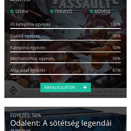
SZÉRIA
TERVEZŐ
MŰVÉSZ
Fő kategória egyezés
100%
Család egyezés
38%
Kategória egyezés
50%
Mechanizmus egyezés
50%
Alap adat egyezés
87%
ÁRKALKULÁTOR
EGYEZÉS:
56%
Odalent: A sötétség legendái
48 990 Ft-tól