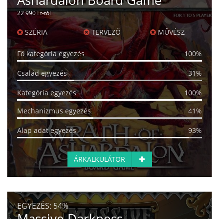
Ashardalon Board Game
22 990 Ft-tól
SZÉRIA
TERVEZŐ
MŰVÉSZ
Fő kategória egyezés
100%
Család egyezés
31%
Kategória egyezés
100%
Mechanizmus egyezés
41%
Alap adat egyezés
93%
ÁRKALKULÁTOR
EGYEZÉS:
54%
Massive Darkness