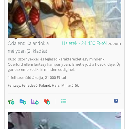
Odalent: Kalandok a
Üzletek -
24 430 Ft-tól
26 990 Ft
mélyben (2. kiadás)
Küzdj szörnyekkel, és fejleszd karaktereidet egy mindenki
Overlord elleni fantasy kampányban. Ismét eljött a hősök ideje. Új
gonosz emelkedik, ki minden eddiginél...
1
felhasználó árulja,
21 000 Ft-tól
Fantasy
,
Felfedező
,
Kaland
,
Harc
,
Miniatűrök
0