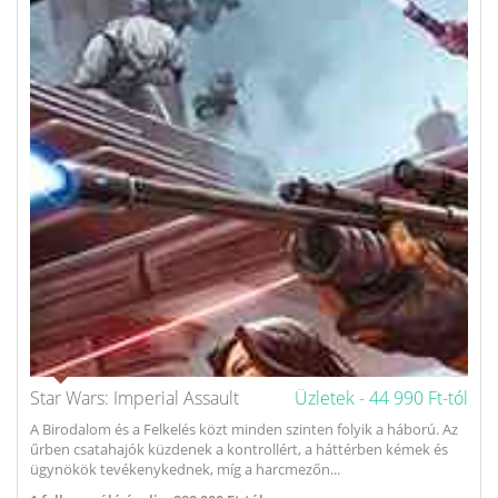
Star Wars: Imperial Assault
Üzletek -
44 990 Ft-tól
A Birodalom és a Felkelés közt minden szinten folyik a háború. Az
űrben csatahajók küzdenek a kontrollért, a háttérben kémek és
ügynökök tevékenykednek, míg a harcmezőn...