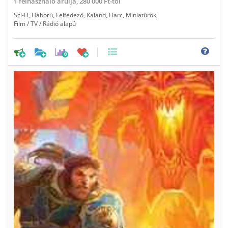
1
felhasználó árulja,
280 000 Ft-tól
Sci-Fi
,
Háború
,
Felfedező
,
Kaland
,
Harc
,
Miniatűrök
,
Film / TV / Rádió alapú
0