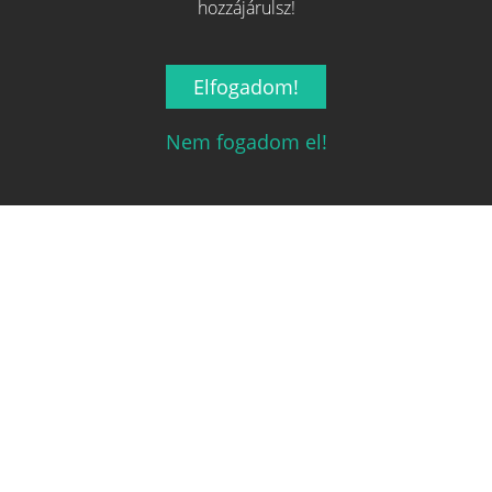
hozzájárulsz!
Elfogadom!
Nem fogadom el!
Magyarország társasjáték keresője!
A társasjáték érték!
Legnépszerűbb