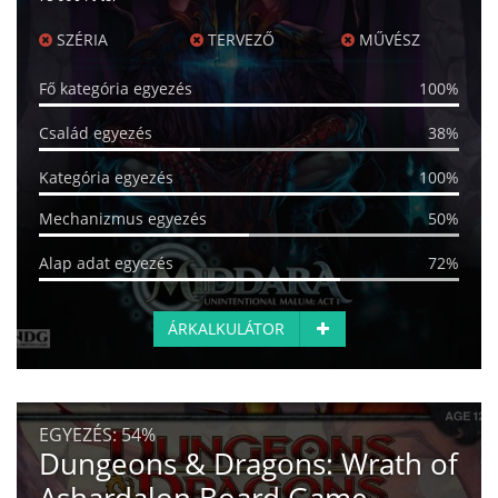
SZÉRIA
TERVEZŐ
MŰVÉSZ
Fő kategória egyezés
100%
Család egyezés
38%
Kategória egyezés
100%
Mechanizmus egyezés
50%
Alap adat egyezés
72%
ÁRKALKULÁTOR
EGYEZÉS:
54%
Dungeons & Dragons: Wrath of