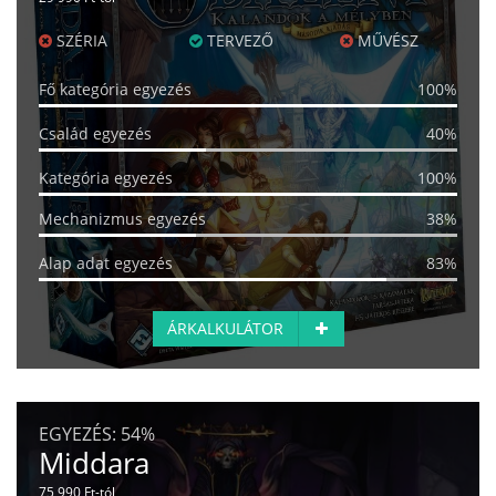
SZÉRIA
TERVEZŐ
MŰVÉSZ
Fő kategória egyezés
100%
Család egyezés
40%
Kategória egyezés
100%
Mechanizmus egyezés
38%
Alap adat egyezés
83%
ÁRKALKULÁTOR
EGYEZÉS:
54%
Middara
75 990 Ft-tól