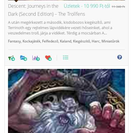
Descent: Journeys in the
Üzletek -
10 990 Ft-tól
11 340 Ft
Dark (Second Edition) – The Trollfens
A után megérkezett a második, kisdobozos kiegészítő, ami
Terrinoth egy rejtelmes lápvidékére vezeti hőseinket, ahol a
veszedelmes troll, járja a vidéket. Térdig a mocsárban A...
Fantasy
,
Kockajáték
,
Felfedező
,
Kaland
,
Kiegészítő
,
Harc
,
Miniatűrök
0