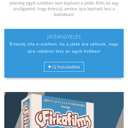
Jelenleg egyik üzletben sem kapható a játék! Állíts be egy
árufigyelést, hogy értesülj, amikor újra kapható lesz a
boltokban!
JÁTÉKFIGYELÉS
Értesülj róla e-mailben, ha a játék ára változik, vagy
újra raktáron lesz az egyik boltban!
Új hozzáadása