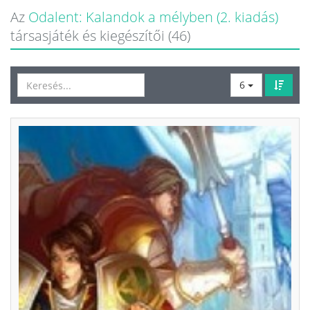
Az
Odalent: Kalandok a mélyben (2. kiadás)
társasjáték és kiegészítői (46)
6