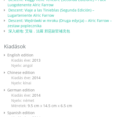
Luogotenente Alric Farrow
Descent: Viaje a las Tinieblas (Segunda Edición) –
Lugarteniente Alric Farrow
Descent: Wędrówki w mroku (Druga edycja) – Alric Farrow –
zestaw poplecznika
深入絕地: 艾瑞．法羅 邪惡副官補充包
Kiadások
English edition
Kiadás éve:
2013
Nyelv: angol
Chinese edition
Kiadás éve:
2014
Nyelv: kínai
German edition
Kiadás éve:
2014
Nyelv: német
Méretek:
9.5 cm
x
14.5 cm
x
6.5 cm
Spanish edition