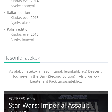
Kiadás éve:
2014
Nyelv: spanyol
Italian edition
Kiadás éve:
2015
Nyelv: olasz
Polish edition
Kiadás éve:
2015
Nyelv: lengyel
Hasonló játékok
Az alábbi játékok a hasonlítanak leginkább a(z) Descent:
Journeys in the Dark (Second Edition) – Alric Farrow
Lieutenant Pack társasjátékhoz
EGYEZÉS:
60%
Star Wars: Imperial Assault
44 990 Ft-tól