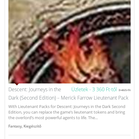
Descent: Journeys in the
Üzletek -
3 360 Ft-tól
3 465 Ft
Dark (Second Edition) – Merick Farrow Lieutenant Pack
With Lieutenant Packs for Descent: Journeys in the Dark Second
Edition, you can replace the game’s lieutenant tokens and bring
the overlord’s most powerful agents to life. The...
Fantasy
,
Kiegészítő