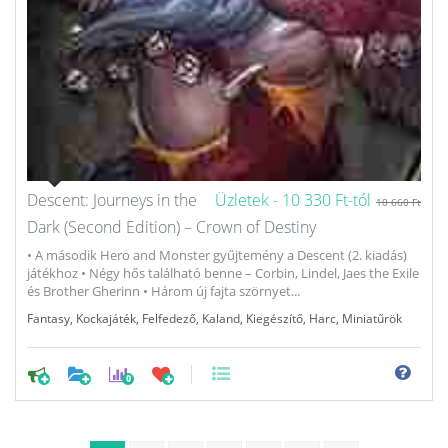
Descent: Journeys in the
Üzletek -
10 330 Ft-tól
10 660 Ft
Dark (Second Edition) – Crown of Destiny
• A második Hero and Monster gyűjtemény a Descent (2. kiadás)
játékhoz • Négy hős található benne – Corbin, Lindel, Jaes the Exile
és Brother Gherinn • Három új fajta szörnyet...
Fantasy
,
Kockajáték
,
Felfedező
,
Kaland
,
Kiegészítő
,
Harc
,
Miniatűrök
0