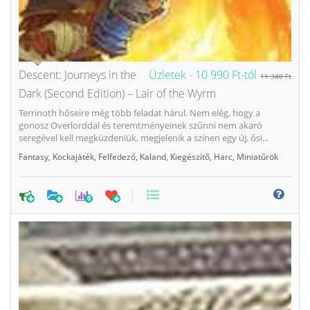
Descent: Journeys in the
Üzletek -
10 990 Ft-tól
11 340 Ft
Dark (Second Edition) – Lair of the Wyrm
Terrinoth hőseire még több feladat hárul. Nem elég, hogy a
gonosz Overlorddal és teremtményeinek szűnni nem akaró
seregével kell megküzdeniük, megjelenik a színen egy új, ősi...
Fantasy
,
Kockajáték
,
Felfedező
,
Kaland
,
Kiegészítő
,
Harc
,
Miniatűrök
0