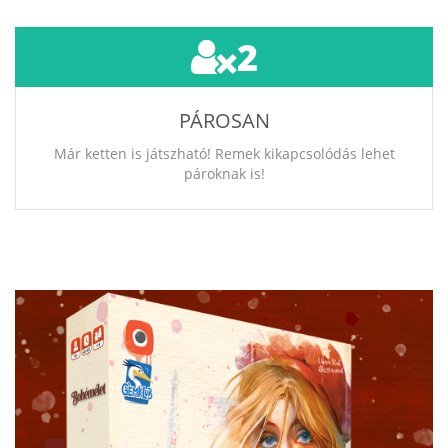
2
PÁROSAN
Már ketten is játszható! Remek kikapcsolódás lehet
pároknak is!