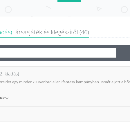
adás)
társasjáték és kiegészítői (46)
. kiadás)
tereidet egy mindenki Overlord elleni fantasy kampányban. Ismét eljött a hős
tűrök