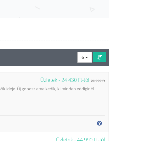
6
Üzletek -
24 430 Ft-tól
26 990 Ft
ök ideje. Új gonosz emelkedik, ki minden eddiginél...
Üzletek -
44 990 Ft-tól