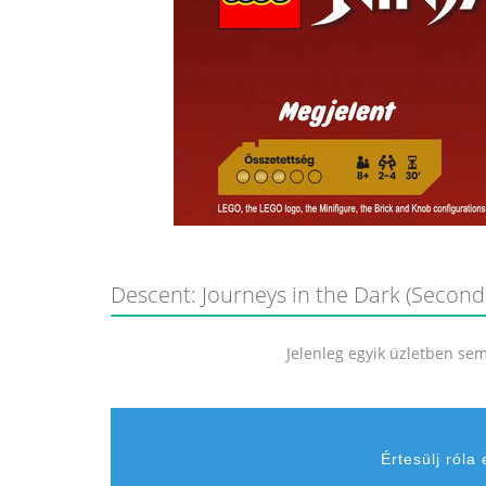
Descent: Journeys in the Dark (Second 
Jelenleg egyik üzletben sem 
Értesülj róla