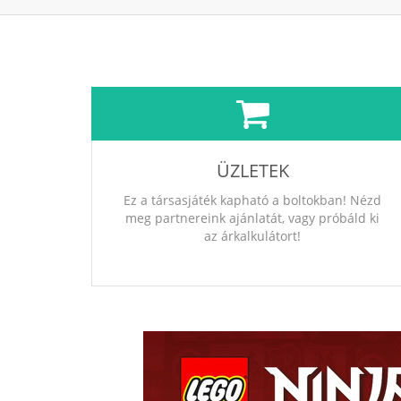
ÜZLETEK
Ez a társasjáték kapható a boltokban! Nézd
meg partnereink ajánlatát, vagy próbáld ki
az árkalkulátort!