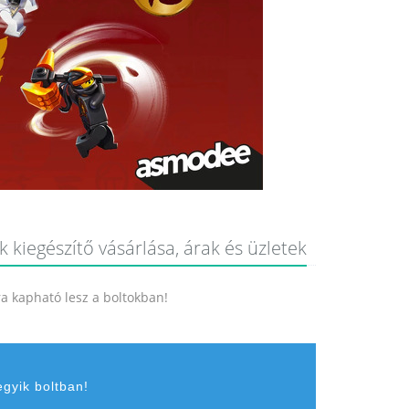
 kiegészítő vásárlása, árak és üzletek
jra kapható lesz a boltokban!
egyik boltban!