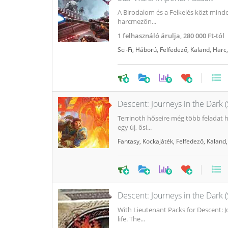
A Birodalom és a Felkelés közt mind
harcmezőn...
1
felhasználó árulja,
280 000 Ft-tól
Sci-Fi
,
Háború
,
Felfedező
,
Kaland
,
Harc
0
Descent: Journeys in the Dark 
Terrinoth hőseire még több feladat 
egy új, ősi...
Fantasy
,
Kockajáték
,
Felfedező
,
Kaland
0
Descent: Journeys in the Dark 
With Lieutenant Packs for Descent: J
life. The...