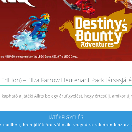
Edition) – Eliza Farrow Lieutenant Pack társasjáték
kapható a játék! Állíts be egy árufigyelést, hogy értesülj, amikor ú
JÁTÉKFIGYELÉS
 e-mailben, ha a játék ára változik, vagy újra raktáron lesz az 