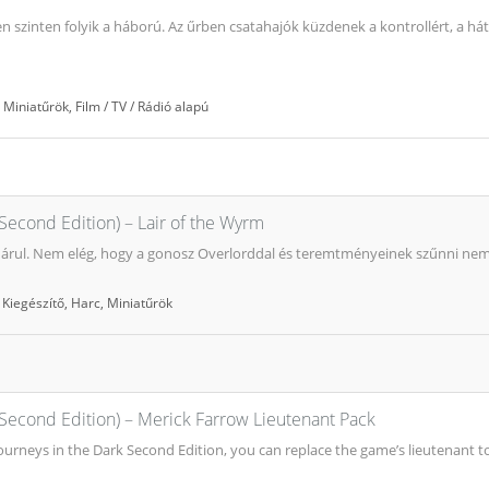
en szinten folyik a háború. Az űrben csatahajók küzdenek a kontrollért, a
,
Miniatűrök
,
Film / TV / Rádió alapú
(Second Edition) – Lair of the Wyrm
hárul. Nem elég, hogy a gonosz Overlorddal és teremtményeinek szűnni nem
,
Kiegészítő
,
Harc
,
Miniatűrök
(Second Edition) – Merick Farrow Lieutenant Pack
ourneys in the Dark Second Edition, you can replace the game’s lieutenant 