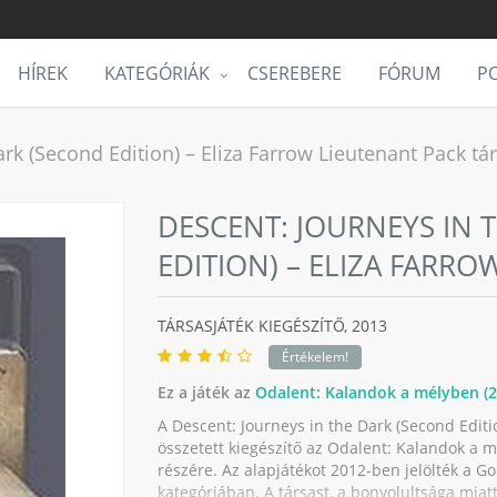
HÍREK
KATEGÓRIÁK
CSEREBERE
FÓRUM
PO
rk (Second Edition) – Eliza Farrow Lieutenant Pack tár
DESCENT: JOURNEYS IN 
EDITION) – ELIZA FARRO
TÁRSASJÁTÉK KIEGÉSZÍTŐ,
2013
Értékelem!
Ez a játék az
Odalent: Kalandok a mélyben (2.
A Descent: Journeys in the Dark (Second Editi
összetett kiegészítő az Odalent: Kalandok a mé
részére. Az alapjátékot 2012-ben jelölték a G
kategóriában. A társast, a bonyolultsága miatt,