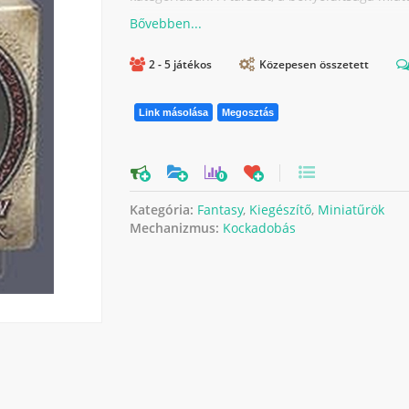
2 - 5 játékos
Közepesen összetett
Link másolása
Megosztás
0
Kategória:
Fantasy
,
Kiegészítő
,
Miniatűrök
Mechanizmus:
Kockadobás