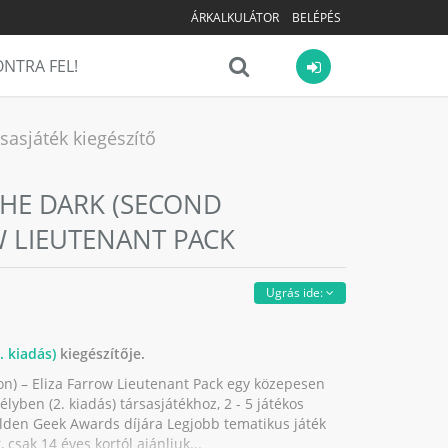
ÁRKALKULÁTOR
BELÉPÉS
NTRA FEL!
sasjáték kiegészítő
THE DARK (SECOND
W LIEUTENANT PACK
Ugrás ide:
 kiadás)
kiegészítője.
on) – Eliza Farrow Lieutenant Pack egy közepesen
lyben (2. kiadás) társasjátékhoz, 2 - 5 játékos
olden Geek Awards díjára Legjobb tematikus játék
 csak 14 éves kortól ajánljuk...