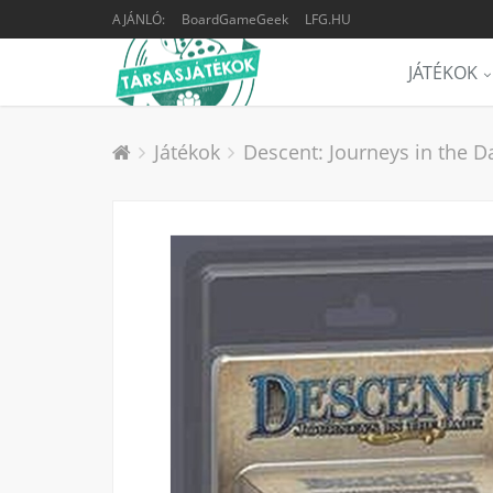
AJÁNLÓ:
BoardGameGeek
LFG.HU
JÁTÉKOK
Játékok
Descent: Journeys in the Da