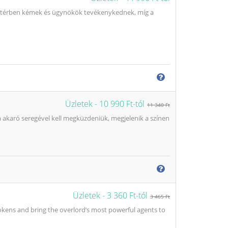
 háttérben kémek és ügynökök tevékenykednek, míg a
Üzletek -
10 990 Ft-tól
11 340 Ft
 akaró seregével kell megküzdeniük, megjelenik a színen
Üzletek -
3 360 Ft-tól
3 465 Ft
tokens and bring the overlord’s most powerful agents to