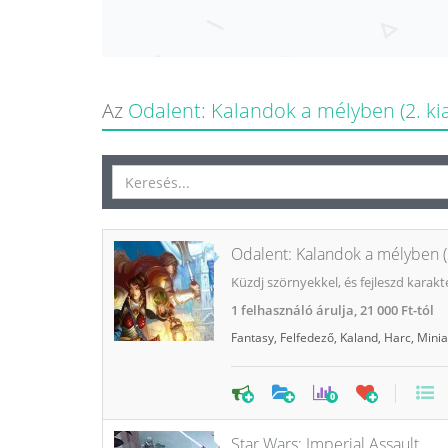
Az
Odalent: Kalandok a mélyben (2. ki
Odalent: Kalandok a mélyben (2
Küzdj szörnyekkel, és fejleszd karak
1
felhasználó árulja,
21 000 Ft-tól
Fantasy
,
Felfedező
,
Kaland
,
Harc
,
Minia
0
Star Wars: Imperial Assault