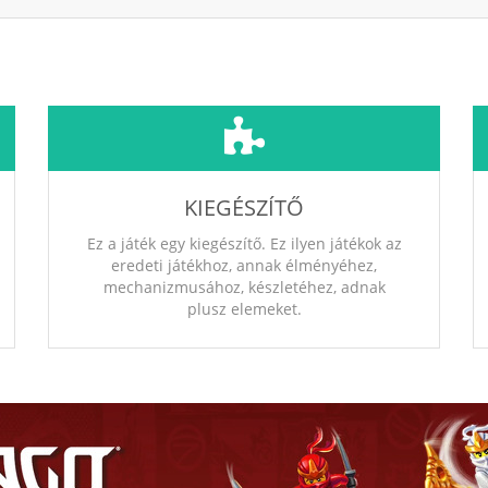
KIEGÉSZÍTŐ
Ez a játék egy kiegészítő. Ez ilyen játékok az
eredeti játékhoz, annak élményéhez,
mechanizmusához, készletéhez, adnak
plusz elemeket.