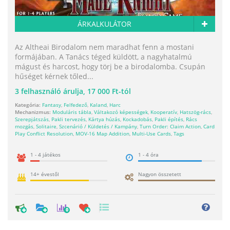
ÁRKALKULÁTOR
Az Altheai Birodalom nem maradhat fenn a mostani
formájában. A Tanács téged küldött, a nagyhatalmú
mágust és harcost, hogy törj be a birodalomba. Csupán
hűséget kérnek tőled...
3
felhasználó árulja,
17 000 Ft-tól
Kategória:
Fantasy
,
Felfedező
,
Kaland
,
Harc
Mechanizmus:
Moduláris tábla
,
Váltakozó képességek
,
Kooperatív
,
Hatszög-rács
,
Szerepjátszás
,
Pakli tervezés
,
Kártya húzás
,
Kockadobás
,
Pakli építés
,
Rács
mozgás
,
Solitaire
,
Szcenárió / Küldetés / Kampány
,
Turn Order: Claim Action
,
Card
Play Conflict Resolution
,
MOV-16 Map Addition
,
Multi-Use Cards
,
Tags
1 - 4 játékos
1 - 4 óra
14+ évestől
Nagyon összetett
0