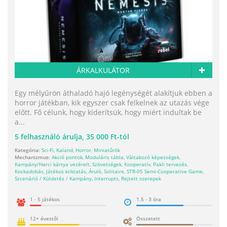
ÁRKALKULÁTOR
Egy mélyűrön áthaladó hajó legénységét alakítjuk ebben a
horror játékban, kik egyszer csak felkelnek az utazás vége
előtt. Fő célunk, hogy kiderítsük, hogy miért indultak be
a...
5
felhasználó árulja,
35 000 Ft-tól
Kategória:
Sci-Fi
,
Kaland
,
Horror
,
Miniatűrök
Mechanizmus:
Akció pontok
,
Moduláris tábla
,
Váltakozó képességek
,
Kampány/Harci kártya vezérelt
,
Szövetségek
,
Kooperatív
,
Pakli tervezés
,
Kockadobás
,
Játékos kiiktatás
,
Áruló
,
Solitaire
,
STR-05 Semi-Cooperative Game
,
Szcenárió / Küldetés / Kampány
,
Interrupts
,
Rejtett szerepek
1 - 5 játékos
1.5 - 3 óra
12+ évestől
Összetett