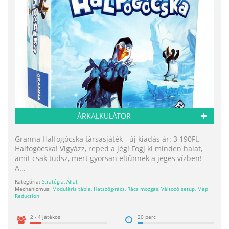
ÁRKALKULÁTOR
Granna Halfogócska társasjáték - új kiadás ár: 3 190Ft.
Halfogócska! Vigyázz, reped a jég! Fogj ki minden halat,
amit csak tudsz, mert gyorsan eltűnnek a jeges vízben!
A...
Kategória:
Stratégia
,
Állat
Mechanizmus:
Moduláris tábla
,
Hatszög-rács
,
Rács mozgás
,
Változó setup
,
Map
Reduction
2 - 4 játékos
20 perc