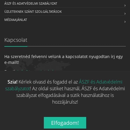
ÁSZF ÉS ADATVÉDELMI SZABÁLYZAT
ÜZLETEKNEK SZÁNT SZOLGÁLTATÁSOK
MÉDIAAJÁNLAT
Kapcsolat
Ha szeretnéd felvenni velünk a kapcsolatot nyugodtan írj egy
e-mailt!
Email:
info@tarsasjatekok.com
Szia!
Kérlek olvasd és fogadd el az
ÁSZF és Adatvédelmi
szabályzatot
! Az oldal sütiket használ, ÁSZF és Adatvédelmi
szabályzat elfogadásával a sütik használatához is
hozzájárulsz!
Elfogadom!
2026 © Minden jog fenntarva.
A játékokhoz kapcsolódó adatok