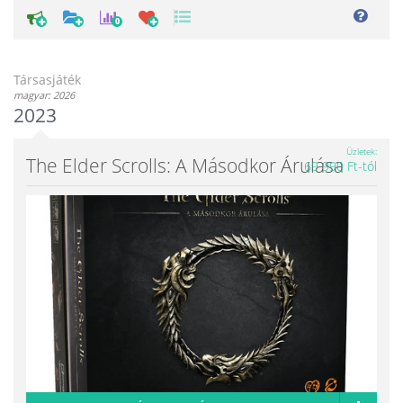
0
Társasjáték
magyar: 2026
2023
Üzletek
The Elder Scrolls: A Másodkor Árulása
69 990 Ft-tól