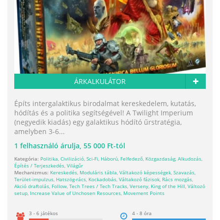
ÁRKALKULÁTOR
Építs intergalaktikus birodalmat kereskedelem, kutatás,
hódítás és a politika segítségével! A Twilight Imperium
(negyedik kiadás) egy galaktikus hódító űrstratégia,
amelyben 3-6...
1
felhasználó árulja,
55 000 Ft-tól
Kategória:
Politika
,
Civilizáció
,
Sci-Fi
,
Háború
,
Felfedező
,
Közgazdaság
,
Alkudozás
,
Építés / Terjeszkedés
,
Világűr
Mechanizmus:
Kereskedés
,
Moduláris tábla
,
Váltakozó képességek
,
Szavazás
,
Terület-impulzus
,
Hatszög-rács
,
Kockadobás
,
Váltakozó fázisok
,
Rács mozgás
,
Akció draftolás
,
Follow
,
Tech Trees / Tech Tracks
,
Verseny
,
King of the Hill
,
Változó
setup
,
Increase Value of Unchosen Resources
,
Movement Points
3 - 6 játékos
4 - 8 óra