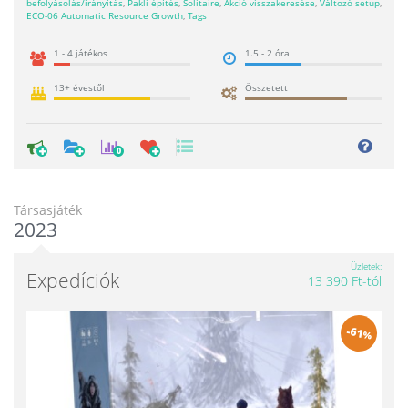
befolyásolás/irányítás
,
Pakli építés
,
Solitaire
,
Akció visszakeresése
,
Változó setup
,
ECO-06 Automatic Resource Growth
,
Tags
1 - 4 játékos
1.5 - 2 óra
13+ évestől
Összetett
0
Társasjáték
2023
Üzletek
Expedíciók
13 390 Ft-tól
-
61
%