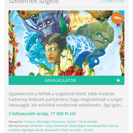
Szellemek Szigete
23 090 Ft-tól
-
20
%
ÁRKALKULÁTOR
Gyülekeznek a felhők a szigetünk felett; több inváziós
hadsereg érkezett partjainkra, hogy meghódítsák a sziget
lakosságát, kik mifelénk esedeznek védelemért. Egy igazi...
3
felhasználó árulja,
17 000 Ft-tól
Kategória:
Fantasy
,
Mitológia
,
Környezet
,
Építés / Terjeszkedés
Mechanizmus:
Moduláris tábla
,
Váltakozó képességek
,
Kampány/Harci kártya
vezérelt
,
Egyidejű akciók
,
Kooperatív
,
Pakli tervezés
,
Terület