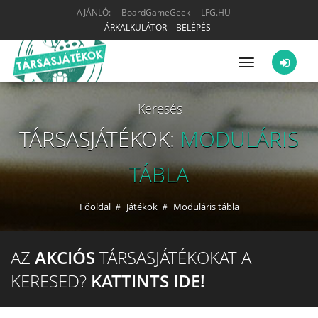
AJÁNLÓ:
BoardGameGeek
LFG.HU
ÁRKALKULÁTOR
BELÉPÉS
Menü
Keresés
TÁRSASJÁTÉKOK:
MODULÁRIS
TÁBLA
Főoldal
Játékok
Moduláris tábla
AZ
AKCIÓS
TÁRSASJÁTÉKOKAT A
KERESED?
KATTINTS IDE!