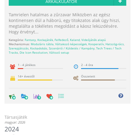
ÁRKALKULÁTOR
Tamrielen hatalmas a zűrzavar Miközben az egész
kontinensen dúl a háború, egy titokzatos alak úgy hiszi,
megtalálta a tökéletes megoldást a káosz leküzdésére.
Hogy érvényt...
Kategória:
Fantasy
,
Kockajáték
,
Felfedező
,
Kaland
,
Videójáték alapú
Mechanizmus:
Moduláris tábla
,
Váltakozó képességek
,
Kooperatív
,
Hatszög-rács
,
Szerepjátszás
,
Kockadobás
,
Szcenárió / Küldetés / Kampány
,
Tech Trees / Tech
Tracks
,
Die Icon Resolution
,
Változó setup
1 - 4 játékos
2 - 4 óra
14+ évestől
Összetett
0
Társasjáték
magyar: 2026
2024