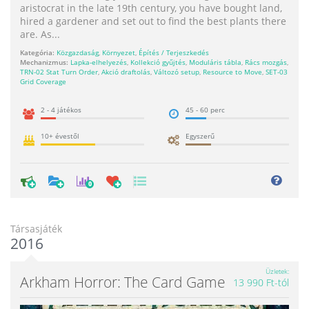
aristocrat in the late 19th century, you have bought land,
hired a gardener and set out to find the best plants there
are. As...
Kategória:
Közgazdaság
,
Környezet
,
Építés / Terjeszkedés
Mechanizmus:
Lapka-elhelyezés
,
Kollekció gyűjtés
,
Moduláris tábla
,
Rács mozgás
,
TRN-02 Stat Turn Order
,
Akció draftolás
,
Változó setup
,
Resource to Move
,
SET-03
Grid Coverage
2 - 4 játékos
45 - 60 perc
10+ évestől
Egyszerű
0
Társasjáték
2016
Üzletek
Arkham Horror: The Card Game
13 990 Ft-tól