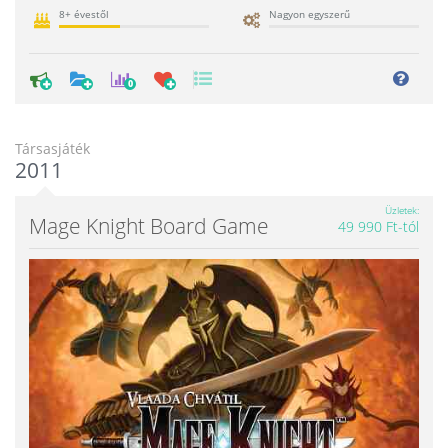
8+ évestől
Nagyon egyszerű
0
Társasjáték
2011
Üzletek
Mage Knight Board Game
49 990 Ft-tól