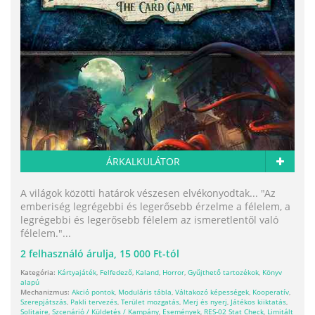
ÁRKALKULÁTOR
A világok közötti határok vészesen elvékonyodtak... "Az
emberiség legrégebbi és legerősebb érzelme a félelem, a
legrégebbi és legerősebb félelem az ismeretlentől való
félelem."...
2
felhasználó árulja,
15 000 Ft-tól
Kategória:
Kártyajáték
,
Felfedező
,
Kaland
,
Horror
,
Gyűjthető tartozékok
,
Könyv
alapú
Mechanizmus:
Akció pontok
,
Moduláris tábla
,
Váltakozó képességek
,
Kooperatív
,
Szerepjátszás
,
Pakli tervezés
,
Terület mozgatás
,
Merj és nyerj
,
Játékos kiiktatás
,
Solitaire
,
Szcenárió / Küldetés / Kampány
,
Események
,
RES-02 Stat Check
,
Limitált