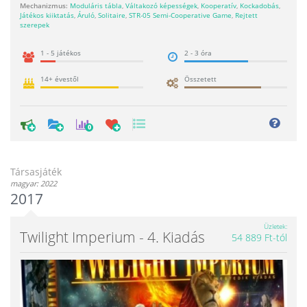
Mechanizmus:
Moduláris tábla
,
Váltakozó képességek
,
Kooperatív
,
Kockadobás
,
Játékos kiiktatás
,
Áruló
,
Solitaire
,
STR-05 Semi-Cooperative Game
,
Rejtett
szerepek
1 - 5 játékos
2 - 3 óra
14+ évestől
Összetett
0
Társasjáték
magyar: 2022
2017
Üzletek
Twilight Imperium - 4. Kiadás
54 889 Ft-tól