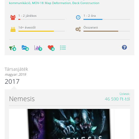
kommunikáció
,
MOV-18 Map Deformation
,
Deck Construction
1 - 2 játékos
1 - 2 óra
14+ évestől
Összetett
0
Társasjáték
magyar: 2019
2017
Üzletek
Nemesis
46 590 Ft-tól