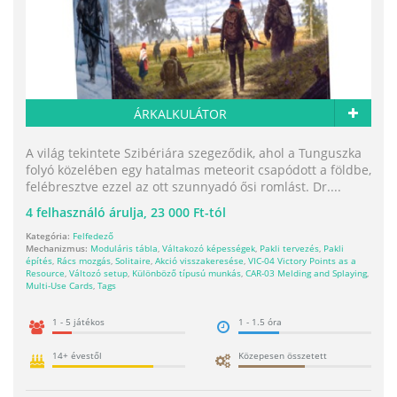
ÁRKALKULÁTOR
A világ tekintete Szibériára szegeződik, ahol a Tunguszka
folyó közelében egy hatalmas meteorit csapódott a földbe,
felébresztve ezzel az ott szunnyadó ősi romlást. Dr....
4
felhasználó árulja,
23 000 Ft-tól
Kategória:
Felfedező
Mechanizmus:
Moduláris tábla
,
Váltakozó képességek
,
Pakli tervezés
,
Pakli
építés
,
Rács mozgás
,
Solitaire
,
Akció visszakeresése
,
VIC-04 Victory Points as a
Resource
,
Változó setup
,
Különböző típusú munkás
,
CAR-03 Melding and Splaying
,
Multi-Use Cards
,
Tags
1 - 5 játékos
1 - 1.5 óra
14+ évestől
Közepesen összetett