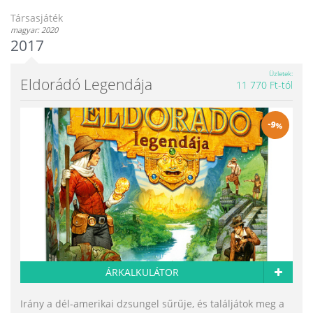
Társasjáték
magyar: 2020
2017
Üzletek
Eldorádó Legendája
11 770 Ft-tól
-
9
%
ÁRKALKULÁTOR
Irány a dél-amerikai dzsungel sűrűje, és találjátok meg a