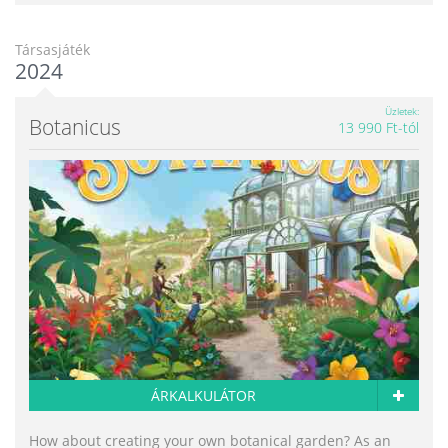
Társasjáték
2024
Üzletek
Botanicus
13 990 Ft-tól
ÁRKALKULÁTOR
How about creating your own botanical garden? As an