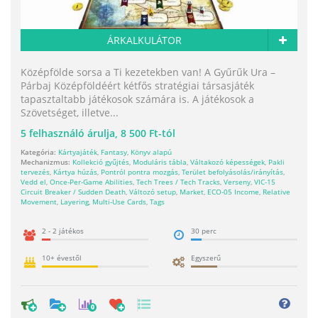
ÁRKALKULÁTOR
Középfölde sorsa a Ti kezetekben van! A Gyűrűk Ura –
Párbaj Középföldéért kétfős stratégiai társasjáték
tapasztaltabb játékosok számára is. A játékosok a
Szövetséget, illetve...
5
felhasználó árulja,
8 500 Ft-tól
Kategória:
Kártyajáték
,
Fantasy
,
Könyv alapú
Mechanizmus:
Kollekció gyűjtés
,
Moduláris tábla
,
Váltakozó képességek
,
Pakli
tervezés
,
Kártya húzás
,
Pontról pontra mozgás
,
Terület befolyásolás/irányítás
,
Vedd el
,
Once-Per-Game Abilities
,
Tech Trees / Tech Tracks
,
Verseny
,
VIC-15
Circuit Breaker / Sudden Death
,
Változó setup
,
Market
,
ECO-05 Income
,
Relative
Movement
,
Layering
,
Multi-Use Cards
,
Tags
2 - 2 játékos
30 perc
10+ évestől
Egyszerű
0