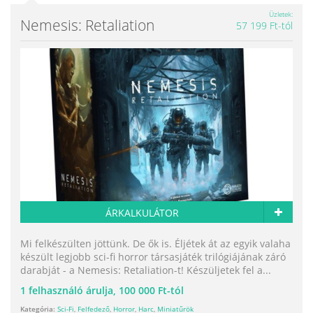
Üzletek
Nemesis: Retaliation
57 199 Ft-tól
ÁRKALKULÁTOR
Mi felkészülten jöttünk. De ők is. Éljétek át az egyik valaha
készült legjobb sci-fi horror társasjáték trilógiájának záró
darabját - a Nemesis: Retaliation-t! Készüljetek fel a...
1
felhasználó árulja,
100 000 Ft-tól
Kategória:
Sci-Fi
,
Felfedező
,
Horror
,
Harc
,
Miniatűrök