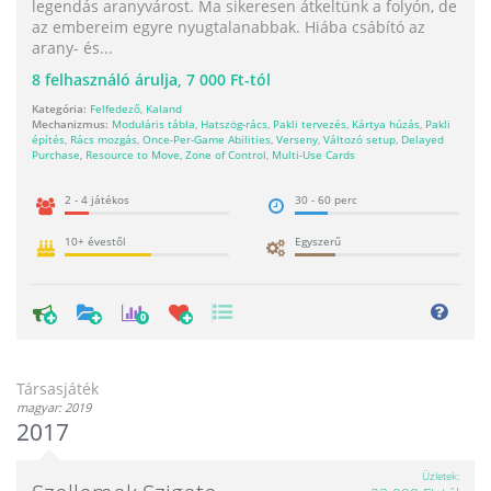
legendás aranyvárost. Ma sikeresen átkeltünk a folyón, de
az embereim egyre nyugtalanabbak. Hiába csábító az
arany- és...
8
felhasználó árulja,
7 000 Ft-tól
Kategória:
Felfedező
,
Kaland
Mechanizmus:
Moduláris tábla
,
Hatszög-rács
,
Pakli tervezés
,
Kártya húzás
,
Pakli
építés
,
Rács mozgás
,
Once-Per-Game Abilities
,
Verseny
,
Változó setup
,
Delayed
Purchase
,
Resource to Move
,
Zone of Control
,
Multi-Use Cards
2 - 4 játékos
30 - 60 perc
10+ évestől
Egyszerű
0
Társasjáték
magyar: 2019
2017
Üzletek