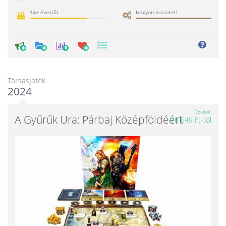
14+ évestől
Nagyon összetett
0
Társasjáték
2024
Üzletek
A Gyűrűk Ura: Párbaj Középföldéért
10 649 Ft-tól