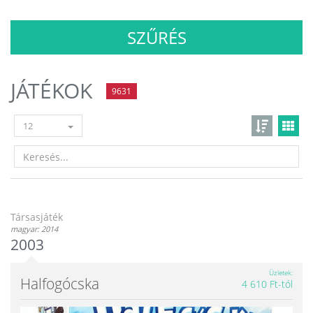
SZŰRÉS
JÁTÉKOK
9631
12
Társasjáték
magyar: 2014
2003
Üzletek
Halfogócska
4 610 Ft-tól