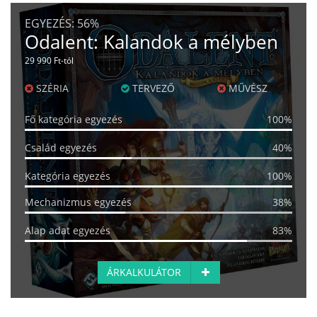
EGYEZÉS:
56%
Odalent: Kalandok a mélyben
29 990 Ft-tól
SZÉRIA
TERVEZŐ
MŰVÉSZ
Fő kategória egyezés
100%
Család egyezés
40%
Kategória egyezés
100%
Mechanizmus egyezés
38%
Alap adat egyezés
83%
ÁRKALKULÁTOR