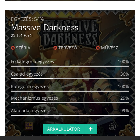
EGYEZÉS:
54%
Massive Darkness
25 191 Ft-tól
SZÉRIA
TERVEZŐ
MŰVÉSZ
Fő kategória egyezés
100%
Család egyezés
36%
Kategória egyezés
100%
Mechanizmus egyezés
29%
Alap adat egyezés
99%
ÁRKALKULÁTOR