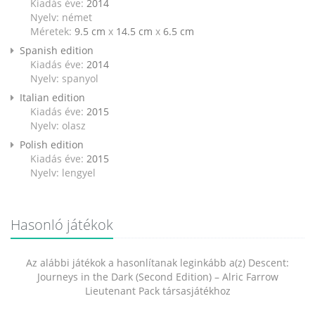
Kiadás éve:
2014
Nyelv: német
Méretek:
9.5 cm
x
14.5 cm
x
6.5 cm
Spanish edition
Kiadás éve:
2014
Nyelv: spanyol
Italian edition
Kiadás éve:
2015
Nyelv: olasz
Polish edition
Kiadás éve:
2015
Nyelv: lengyel
Hasonló játékok
Az alábbi játékok a hasonlítanak leginkább a(z) Descent:
Journeys in the Dark (Second Edition) – Alric Farrow
Lieutenant Pack társasjátékhoz