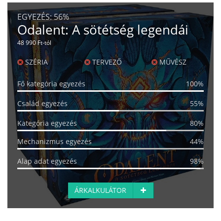
EGYEZÉS:
56%
Odalent: A sötétség legendái
48 990 Ft-tól
SZÉRIA
TERVEZŐ
MŰVÉSZ
Fő kategória egyezés
100%
Család egyezés
55%
Kategória egyezés
80%
Mechanizmus egyezés
44%
Alap adat egyezés
98%
ÁRKALKULÁTOR