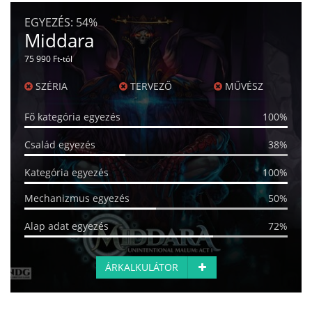
EGYEZÉS:
54%
Middara
75 990 Ft-tól
SZÉRIA
TERVEZŐ
MŰVÉSZ
Fő kategória egyezés
100%
Család egyezés
38%
Kategória egyezés
100%
Mechanizmus egyezés
50%
Alap adat egyezés
72%
ÁRKALKULÁTOR