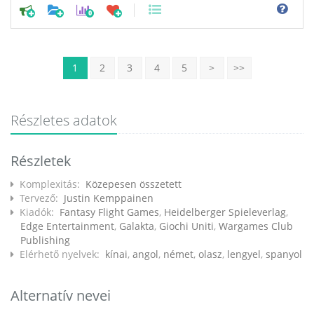
0
1
2
3
4
5
>
>>
Részletes adatok
Részletek
Komplexitás:
Közepesen összetett
Tervező:
Justin Kemppainen
Kiadók:
Fantasy Flight Games
,
Heidelberger Spieleverlag
,
Edge Entertainment
,
Galakta
,
Giochi Uniti
,
Wargames Club
Publishing
Elérhető nyelvek:
kínai
,
angol
,
német
,
olasz
,
lengyel
,
spanyol
Alternatív nevei