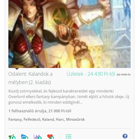
Odalent: Kalandok a
Üzletek -
24 430 Ft-tól
26 990 Ft
mélyben (2. kiadás)
Küzdj szörnyekkel, és fejleszd karaktereidet egy mindenki
Overlord elleni fantasy kampányban. Ismét eljött a hősök ideje. Új
gonosz emelkedik, ki minden eddiginél...
1
felhasználó árulja,
21 000 Ft-tól
Fantasy
,
Felfedező
,
Kaland
,
Harc
,
Miniatűrök
0