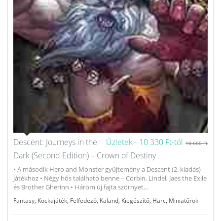
Descent: Journeys in the
Üzletek -
10 330 Ft-tól
10 660 Ft
Dark (Second Edition) – Crown of Destiny
• A második Hero and Monster gyűjtemény a Descent (2. kiadás)
játékhoz • Négy hős található benne – Corbin, Lindel, Jaes the Exile
és Brother Gherinn • Három új fajta szörnyet...
Fantasy
,
Kockajáték
,
Felfedező
,
Kaland
,
Kiegészítő
,
Harc
,
Miniatűrök