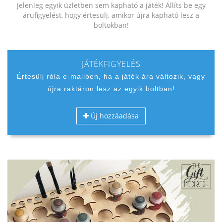
Jelenleg egyik üzletben sem kapható a játék! Állíts be egy
árufigyelést, hogy értesülj, amikor újra kapható lesz a
boltokban!
JÁTÉKFIGYELÉS
Értesülj róla e-mailben, ha a játék ára változik, vagy
újra raktáron lesz az egyik boltban!
Új hozzáadása