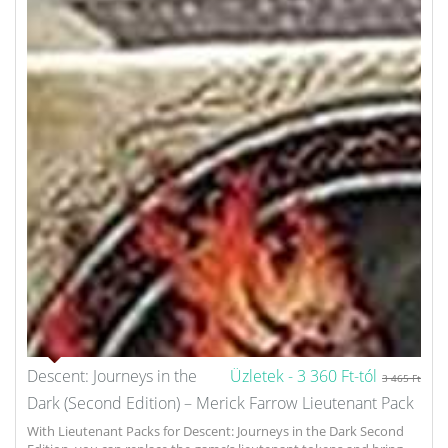
Descent: Journeys in the
Üzletek -
3 360 Ft-tól
3 465 Ft
Dark (Second Edition) – Merick Farrow Lieutenant Pack
With Lieutenant Packs for Descent: Journeys in the Dark Second