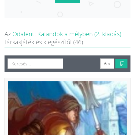
Az
Odalent: Kalandok a mélyben (2. kiadás)
társasjáték és kiegészítői (46)
6