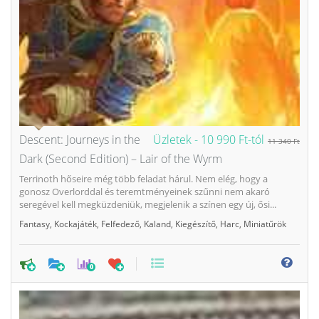
Descent: Journeys in the
Üzletek -
10 990 Ft-tól
11 340 Ft
Dark (Second Edition) – Lair of the Wyrm
Terrinoth hőseire még több feladat hárul. Nem elég, hogy a
gonosz Overlorddal és teremtményeinek szűnni nem akaró
seregével kell megküzdeniük, megjelenik a színen egy új, ősi...
Fantasy
,
Kockajáték
,
Felfedező
,
Kaland
,
Kiegészítő
,
Harc
,
Miniatűrök
0