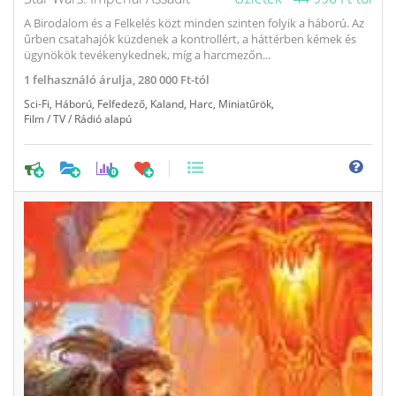
A Birodalom és a Felkelés közt minden szinten folyik a háború. Az
űrben csatahajók küzdenek a kontrollért, a háttérben kémek és
ügynökök tevékenykednek, míg a harcmezőn...
1
felhasználó árulja,
280 000 Ft-tól
Sci-Fi
,
Háború
,
Felfedező
,
Kaland
,
Harc
,
Miniatűrök
,
Film / TV / Rádió alapú
0