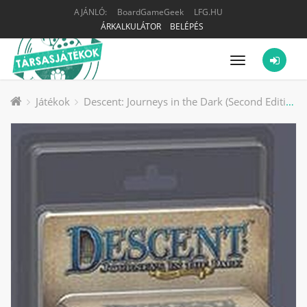
AJÁNLÓ:
BoardGameGeek
LFG.HU
ÁRKALKULÁTOR
BELÉPÉS
Menü
Játékok
Descent: Journeys in the Dark (Second Edition) – Alric Farrow Lieutenant Pack társasjáték kiegészítő