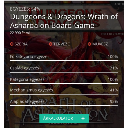
EGYEZÉS:
54%
Dungeons & Dragons: Wrath of
Ashardalon Board Game
22 990 Ft-tól
SZÉRIA
TERVEZŐ
MŰVÉSZ
Fő kategória egyezés
100%
Család egyezés
31%
Kategória egyezés
100%
Mechanizmus egyezés
41%
Alap adat egyezés
93%
ÁRKALKULÁTOR