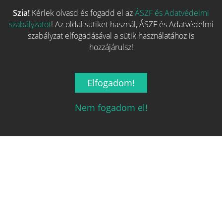
Szia!
Kérlek olvasd és fogadd el az
ÁSZF és Adatvédelmi
Több hasonló játék keresése
szabályzatot
! Az oldal sütiket használ, ÁSZF és Adatvédelmi
szabályzat elfogadásával a sütik használatához is
hozzájárulsz!
Elfogadom!
Nem fogadom el!
Magyarország társasjáték keresője!
A társasjáték érték!