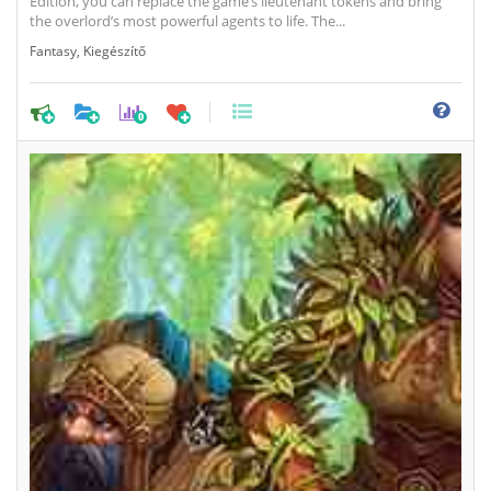
Edition, you can replace the game’s lieutenant tokens and bring
the overlord’s most powerful agents to life. The...
Fantasy
,
Kiegészítő
0