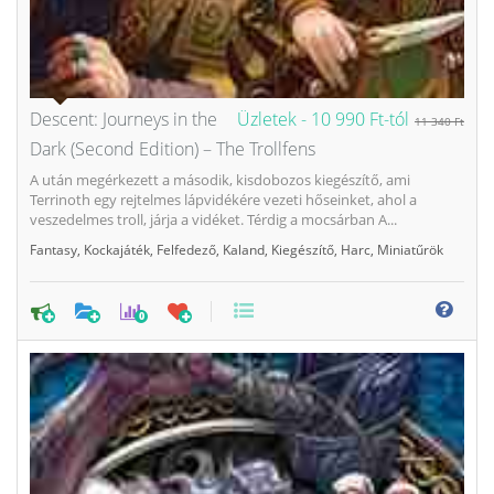
Descent: Journeys in the
Üzletek -
10 990 Ft-tól
11 340 Ft
Dark (Second Edition) – The Trollfens
A után megérkezett a második, kisdobozos kiegészítő, ami
Terrinoth egy rejtelmes lápvidékére vezeti hőseinket, ahol a
veszedelmes troll, járja a vidéket. Térdig a mocsárban A...
Fantasy
,
Kockajáték
,
Felfedező
,
Kaland
,
Kiegészítő
,
Harc
,
Miniatűrök
0