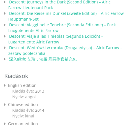
Descent: Journeys in the Dark (Second Edition) – Alric
Farrow Lieutenant Pack
Descent: Die Reise ins Dunkel (Zweite Edition) – Alric Farrow
Hauptmann-Set
Descent: Viaggi nelle Tenebre (Seconda Edizione) – Pack
Luogotenente Alric Farrow
Descent: Viaje a las Tinieblas (Segunda Edición) –
Lugarteniente Alric Farrow
Descent: Wędrówki w mroku (Druga edycja) – Alric Farrow –
zestaw poplecznika
深入絕地: 艾瑞．法羅 邪惡副官補充包
Kiadások
English edition
Kiadás éve:
2013
Nyelv: angol
Chinese edition
Kiadás éve:
2014
Nyelv: kínai
German edition