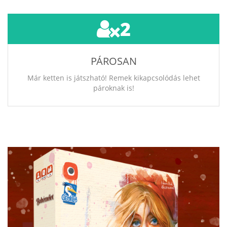
2
PÁROSAN
Már ketten is játszható! Remek kikapcsolódás lehet
pároknak is!