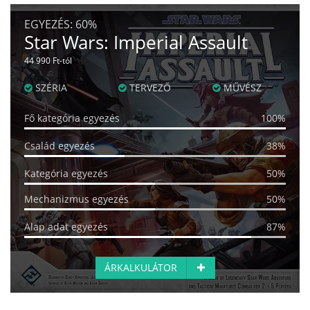
EGYEZÉS:
60%
Star Wars: Imperial Assault
44 990 Ft-tól
SZÉRIA
TERVEZŐ
MŰVÉSZ
Fő kategória egyezés
100%
Család egyezés
38%
Kategória egyezés
50%
Mechanizmus egyezés
50%
Alap adat egyezés
87%
ÁRKALKULÁTOR