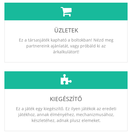
ÜZLETEK
Ez a társasjáték kapható a boltokban! Nézd meg
partnereink ajánlatát, vagy próbáld ki az
árkalkulátort!
KIEGÉSZÍTŐ
Ez a játék egy kiegészítő. Ez ilyen játékok az eredeti
játékhoz, annak élményéhez, mechanizmusához,
készletéhez, adnak plusz elemeket.