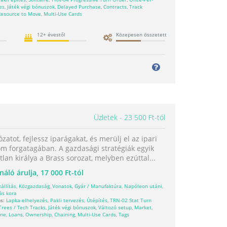
es
,
Játék végi bónuszok
,
Delayed Purchase
,
Contracts
,
Track
Resource to Move
,
Multi-Use Cards
12+ évestől
Közepesen összetett
Üzletek
23 500 Ft-tól
ózatot, fejlessz iparágakat, és merülj el az ipari
om forgatagában. A gazdasági stratégiák egyik
lan királya a Brass sorozat, melyben ezúttal...
náló árulja,
17 000 Ft-tól
zállítás
,
Közgazdaság
,
Vonatok
,
Gyár / Manufaktúra
,
Napóleon utáni
,
ás kora
s:
Lapka-elhelyezés
,
Pakli tervezés
,
Útépítés
,
TRN-02 Stat Turn
Trees / Tech Tracks
,
Játék végi bónuszok
,
Változó setup
,
Market
,
ome
,
Loans
,
Ownership
,
Chaining
,
Multi-Use Cards
,
Tags