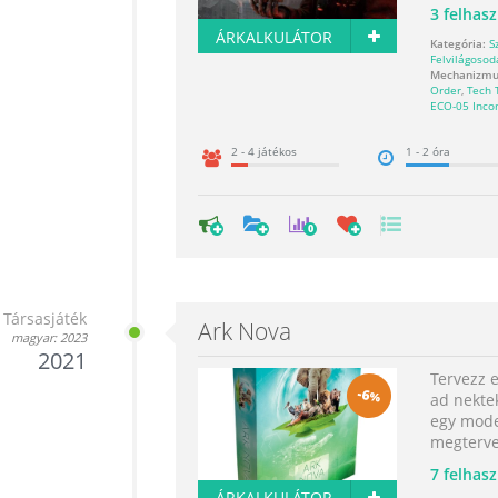
3
felhasz
ÁRKALKULÁTOR
Kategória:
S
Felvilágosod
Mechanizmu
Order
,
Tech 
ECO-05 Inc
2 - 4 játékos
1 - 2 óra
0
Társasjáték
Ark Nova
magyar: 2023
2021
Tervezz e
-
6
%
ad nektek
egy moder
megtervez
7
felhasz
ÁRKALKULÁTOR