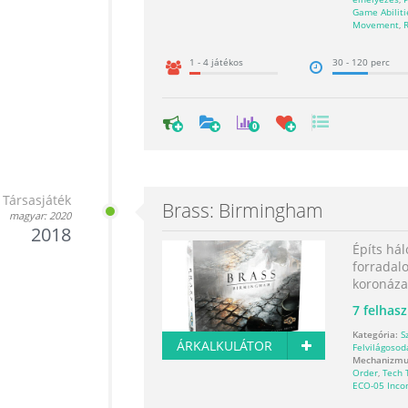
Game Abiliti
Movement
,
1 - 4 játékos
30 - 120 perc
0
Társasjáték
Brass: Birmingham
magyar: 2020
2018
Építs hál
forradal
koronázat
7
felhasz
Kategória:
S
ÁRKALKULÁTOR
Felvilágosod
Mechanizmu
Order
,
Tech 
ECO-05 Inc