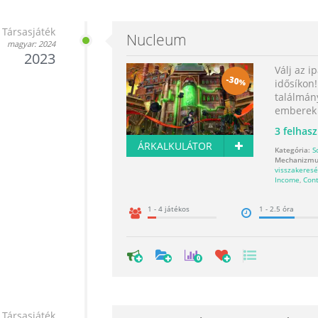
Társasjáték
Nucleum
magyar: 2024
2023
Válj az i
-
30
%
idősíkon
találmány
emberek a
3
felhasz
ÁRKALKULÁTOR
Kategória:
Sc
Mechanizmu
visszakeres
Income
,
Cont
1 - 4 játékos
1 - 2.5 óra
0
Társasjáték