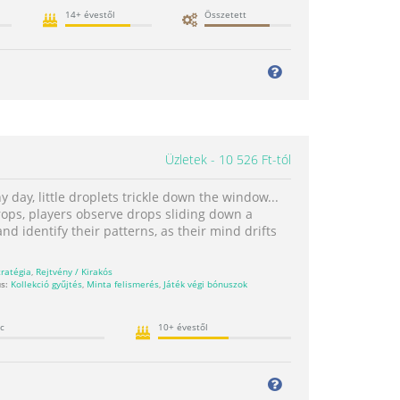
14+ évestől
Összetett
Üzletek
10 526 Ft-tól
y day, little droplets trickle down the window...
rops, players observe drops sliding down a
d identify their patterns, as their mind drifts
tratégia
,
Rejtvény / Kirakós
s:
Kollekció gyűjtés
,
Minta felismerés
,
Játék végi bónuszok
c
10+ évestől