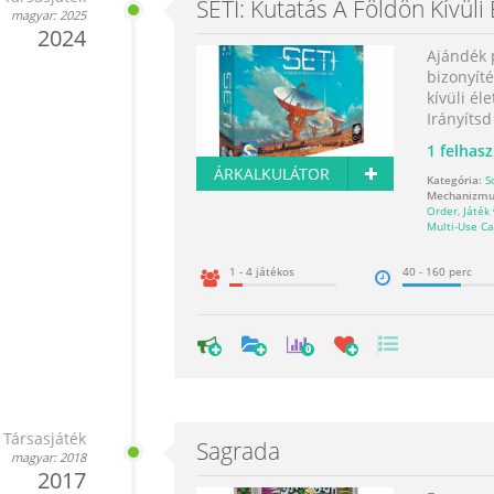
SETI: Kutatás A Földön Kívüli
magyar: 2025
2024
Ajándék 
bizonyíté
kívüli él
Irányítsd 
1
felhasz
ÁRKALKULÁTOR
Kategória:
Sc
Mechanizmu
Order
,
Játék
Multi-Use Ca
1 - 4 játékos
40 - 160 perc
0
Társasjáték
Sagrada
magyar: 2018
2017