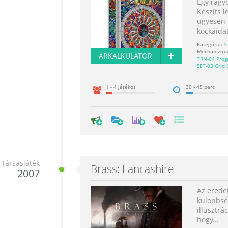
Egy ragyo
Készíts 
ügyesen 
kockáidat.
Kategória:
S
Mechanizmu
ÁRKALKULÁTOR
TRN-04 Prog
SET-03 Grid
1 - 4 játékos
30 - 45 perc
0
Társasjáték
Brass: Lancashire
2007
Az eredet
különbség
illusztrá
hogy...