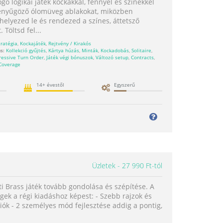
gó logikai játék kockákkal, fénnyel és színekkel
lenyűgöző ólomüveg ablakokat, miközben
helyezed le és rendezed a színes, áttetsző
 Töltsd fel...
tratégia
,
Kockajáték
,
Rejtvény / Kirakós
s:
Kollekció gyűjtés
,
Kártya húzás
,
Minták
,
Kockadobás
,
Solitaire
,
ressive Turn Order
,
Játék végi bónuszok
,
Változó setup
,
Contracts
,
 Coverage
14+ évestől
Egyszerű
Üzletek
27 990 Ft-tól
i Brass játék tovább gondolása és szépítése. A
ek a régi kiadáshoz képest: - Szebb rajzok és
ciók - 2 személyes mód fejlesztése addig a pontig,