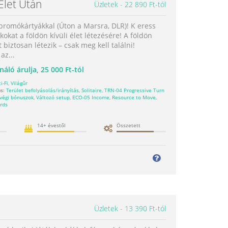
 Élet Után
Üzletek
22 890 Ft-tól
promókártyákkal (Úton a Marsra, DLR)! K eress
kokat a földön kívüli élet létezésére! A földön
et biztosan létezik – csak meg kell találni!
az...
náló árulja,
25 000 Ft-tól
i-Fi
,
Világűr
s:
Terület befolyásolás/irányítás
,
Solitaire
,
TRN-04 Progressive Turn
 végi bónuszok
,
Változó setup
,
ECO-05 Income
,
Resource to Move
,
rds
14+ évestől
Összetett
Üzletek
13 390 Ft-tól