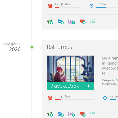
2 - 4 játékos
1 - 2 óra
0
Társasjáték
Raindrops
2026
On a rain
In Raind
window an
to...
Kategória:
S
Mechanizmu
ÁRKALKULÁTOR
2 - 4 játékos
45 per
0