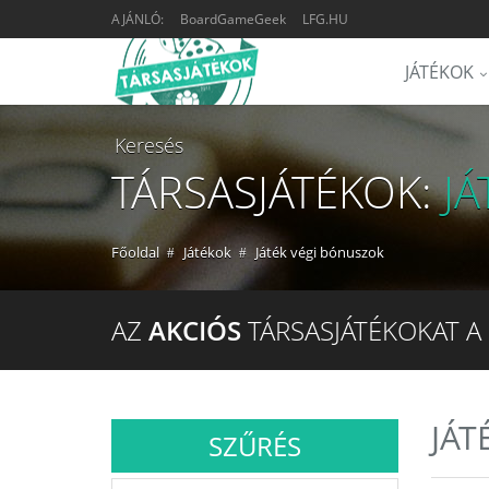
AJÁNLÓ:
BoardGameGeek
LFG.HU
JÁTÉKOK
Keresés
TÁRSASJÁTÉKOK:
J
Főoldal
Játékok
Játék végi bónuszok
AZ
AKCIÓS
TÁRSASJÁTÉKOKAT A
JÁT
SZŰRÉS