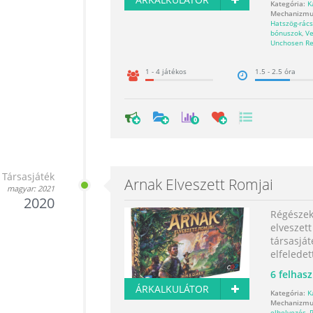
Kategória:
K
Mechanizmu
Hatszög-rács
bónuszok
,
Ve
Unchosen Re
1 - 4 játékos
1.5 - 2.5 óra
0
Társasjáték
Arnak Elveszett Romjai
magyar: 2021
2020
Régészek
elveszett
társasját
elfeledett
6
felhasz
ÁRKALKULÁTOR
Kategória:
K
Mechanizmu
elhelyezés
,
P