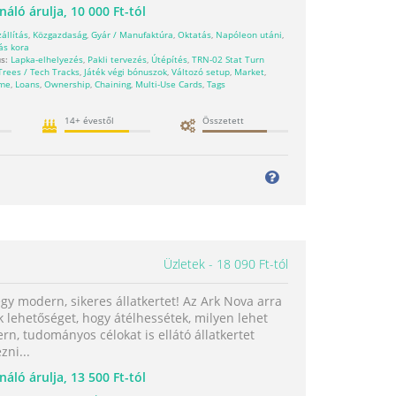
náló árulja,
10 000 Ft-tól
zállítás
,
Közgazdaság
,
Gyár / Manufaktúra
,
Oktatás
,
Napóleon utáni
,
ás kora
s:
Lapka-elhelyezés
,
Pakli tervezés
,
Útépítés
,
TRN-02 Stat Turn
Trees / Tech Tracks
,
Játék végi bónuszok
,
Változó setup
,
Market
,
ome
,
Loans
,
Ownership
,
Chaining
,
Multi-Use Cards
,
Tags
14+ évestől
Összetett
Üzletek
18 090 Ft-tól
gy modern, sikeres állatkertet! Az Ark Nova arra
 lehetőséget, hogy átélhessétek, milyen lehet
n, tudományos célokat is ellátó állatkertet
ni...
náló árulja,
13 500 Ft-tól