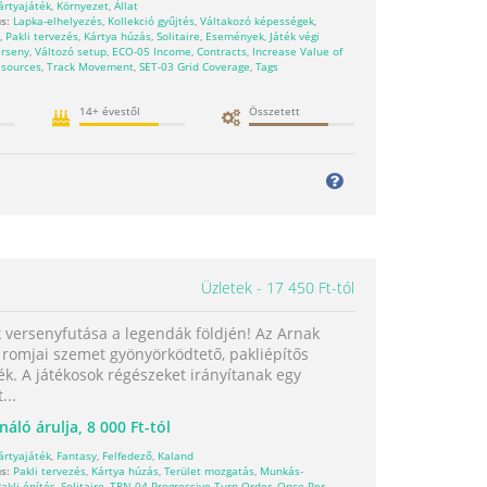
ártyajáték
,
Környezet
,
Állat
s:
Lapka-elhelyezés
,
Kollekció gyűjtés
,
Váltakozó képességek
,
,
Pakli tervezés
,
Kártya húzás
,
Solitaire
,
Események
,
Játék végi
rseny
,
Változó setup
,
ECO-05 Income
,
Contracts
,
Increase Value of
sources
,
Track Movement
,
SET-03 Grid Coverage
,
Tags
14+ évestől
Összetett
Üzletek
17 450 Ft-tól
 versenyfutása a legendák földjén! Az Arnak
 romjai szemet gyönyörködtető, pakliépítős
ék. A játékosok régészeket irányítanak egy
...
náló árulja,
8 000 Ft-tól
ártyajáték
,
Fantasy
,
Felfedező
,
Kaland
s:
Pakli tervezés
,
Kártya húzás
,
Terület mozgatás
,
Munkás-
akli építés
,
Solitaire
,
TRN-04 Progressive Turn Order
,
Once-Per-