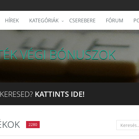
HÍREK
KATEGÓRIÁK
CSEREBERE
FÓRUM
PO
ÁTÉK VÉGI BÓNUSZOK
 KERESED?
KATTINTS IDE!
ÉKOK
2280