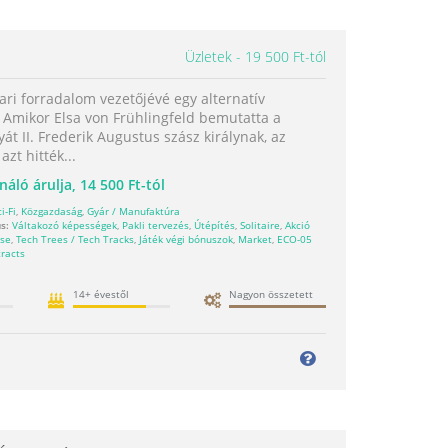
Üzletek
19 500 Ft-tól
pari forradalom vezetőjévé egy alternatív
! Amikor Elsa von Frühlingfeld bemutatta a
át II. Frederik Augustus szász királynak, az
zt hitték...
náló árulja,
14 500 Ft-tól
i-Fi
,
Közgazdaság
,
Gyár / Manufaktúra
s:
Váltakozó képességek
,
Pakli tervezés
,
Útépítés
,
Solitaire
,
Akció
ése
,
Tech Trees / Tech Tracks
,
Játék végi bónuszok
,
Market
,
ECO-05
racts
14+ évestől
Nagyon összetett