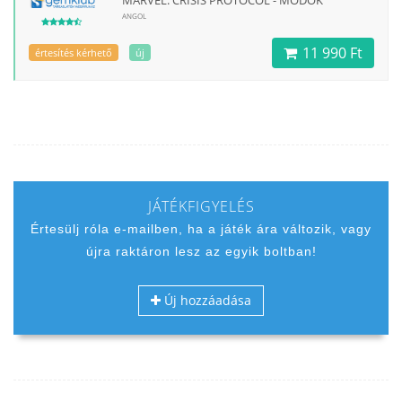
MARVEL: CRISIS PROTOCOL - MODOK
ANGOL
11 990 Ft
értesítés kérhető
új
JÁTÉKFIGYELÉS
Értesülj róla e-mailben, ha a játék ára változik, vagy
újra raktáron lesz az egyik boltban!
Új hozzáadása