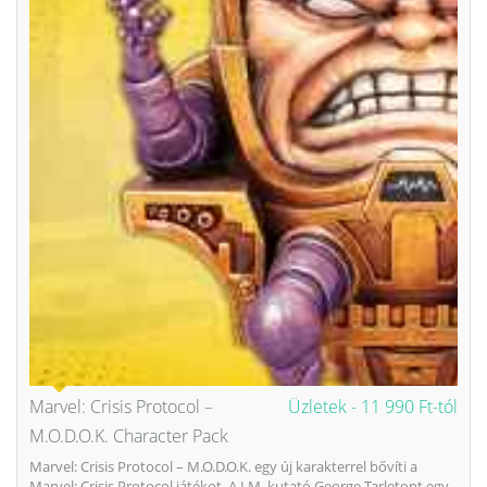
Marvel: Crisis Protocol –
Üzletek -
11 990 Ft-tól
M.O.D.O.K. Character Pack
Marvel: Crisis Protocol – M.O.D.O.K. egy új karakterrel bővíti a
Marvel: Crisis Protocol játékot. A.I.M. kutató George Tarletont egy