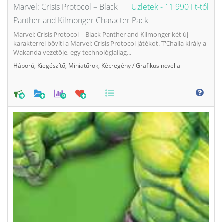
Marvel: Crisis Protocol – Black
Üzletek -
11 990 Ft-tól
Panther and Kilmonger Character Pack
Marvel: Crisis Protocol – Black Panther and Kilmonger két új
karakterrel bővíti a Marvel: Crisis Protocol játékot. T'Challa király a
Wakanda vezetője, egy technológiailag...
Háború
,
Kiegészítő
,
Miniatűrök
,
Képregény / Grafikus novella
0