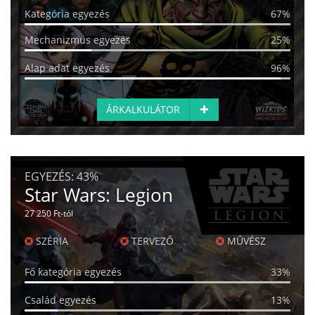
Kategória egyezés
67%
Mechanizmus egyezés
25%
Alap adat egyezés
96%
ÁRKALKULÁTOR
EGYEZÉS:
43%
Star Wars: Legion
27 250 Ft-tól
SZÉRIA
TERVEZŐ
MŰVÉSZ
Fő kategória egyezés
33%
Család egyezés
13%