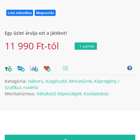
Link másolása
Megosztás
Egy üzlet árulja ezt a játékot!
11 990 Ft-tól
1 ajánlat
0
Kategória:
Háború
,
Kiegészítő
,
Miniatűrök
,
Képregény /
Grafikus novella
Mechanizmus:
Váltakozó képességek
,
Kockadobás