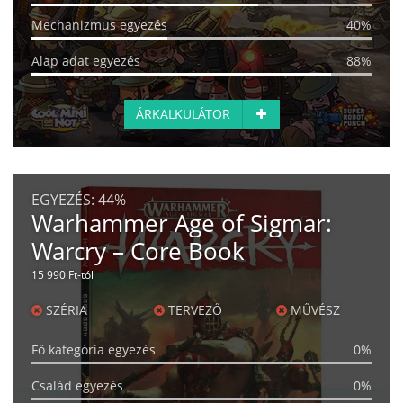
Mechanizmus egyezés
40%
Alap adat egyezés
88%
ÁRKALKULÁTOR
EGYEZÉS:
44%
Warhammer Age of Sigmar:
Warcry – Core Book
15 990 Ft-tól
SZÉRIA
TERVEZŐ
MŰVÉSZ
Fő kategória egyezés
0%
Család egyezés
0%