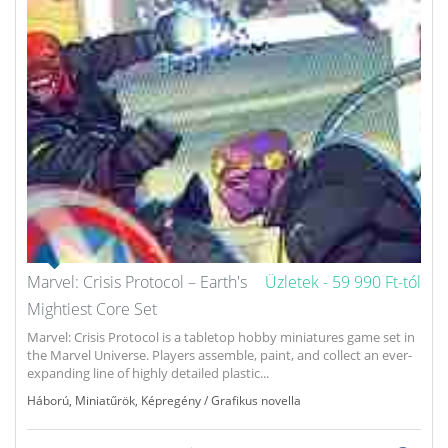
Marvel: Crisis Protocol – Earth's
Üzletek -
59 990 Ft-tól
Mightiest Core Set
Marvel: Crisis Protocol is a tabletop hobby miniatures game set in
the Marvel Universe. Players assemble, paint, and collect an ever-
expanding line of highly detailed plastic...
Háború
,
Miniatűrök
,
Képregény / Grafikus novella