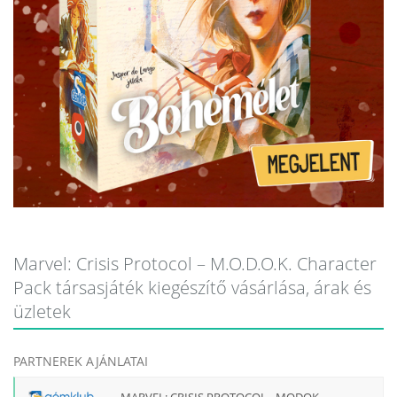
Marvel: Crisis Protocol – M.O.D.O.K. Character
Pack társasjáték kiegészítő vásárlása, árak és
üzletek
PARTNEREK AJÁNLATAI