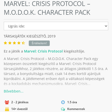
MARVEL: CRISIS PROTOCOL –
M.O.D.O.K. CHARACTER PACK
TÁRSASJÁTÉK KIEGÉSZÍTŐ,
2019
Értékelem!
Ez a játék a
Marvel: Crisis Protocol
kiegészítője.
A Marvel: Crisis Protocol – M.O.D.O.K. Character Pack egy
közepesen összetett kiegészítő a Marvel: Crisis Protocol
társasjátékhoz, 2 játékos részére, az átlagos játékidő 1.5 óra. A
társast, a bonyolultsága miatt, csak 14 éves kortól ajánljuk
kipróbálni. A játékmenet erősen épít a váltakozó képességek
és a kockadobás mechanizmusokra. Marvel: Crisis...
2 - 2 játékos
1.5 óra
14+ évestől
Kommentek