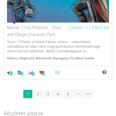
Marvel: Crisis Protocol – Shuri
Üzletek -
13 990 Ft-tól
and Okoye Character Pack
Shuri – T’Challa, a Fekete Párduc nővére – veleszületett
zsenialitása és népe iránti megingathatatlan elkötelezettsége
révén hősnek találtatott. Áldott személyiségének és...
Háború
,
Kiegészítő
,
Miniatűrök
,
Képregény / Grafikus novella
0
1
2
3
4
5
>
>>
Részletes adatok