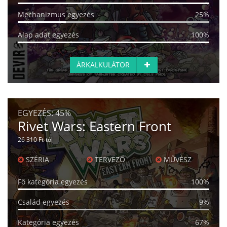
Mechanizmus egyezés
25%
Alap adat egyezés
100%
ÁRKALKULÁTOR
EGYEZÉS:
45%
Rivet Wars: Eastern Front
26 310 Ft-tól
SZÉRIA
TERVEZŐ
MŰVÉSZ
Fő kategória egyezés
100%
Család egyezés
9%
Kategória egyezés
67%