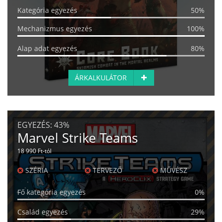
Kategória egyezés
50%
Mechanizmus egyezés
100%
Alap adat egyezés
80%
ÁRKALKULÁTOR
EGYEZÉS:
43%
Marvel Strike Teams
18 990 Ft-tól
SZÉRIA
TERVEZŐ
MŰVÉSZ
Fő kategória egyezés
0%
Család egyezés
29%