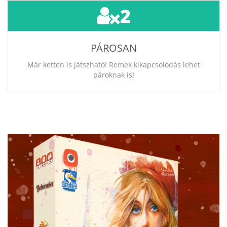
2
PÁROSAN
Már ketten is játszható! Remek kikapcsolódás lehet
pároknak is!