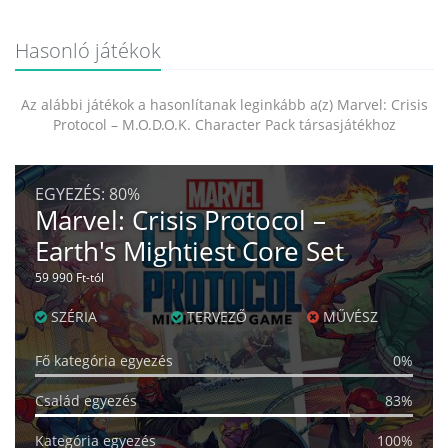
Hasonló játékok
Az alábbi játékok a hasonlítanak leginkább a(z) Marvel: Crisis
Protocol – M.O.D.O.K. Character Pack társasjátékhoz
EGYEZÉS:
80%
Marvel: Crisis Protocol –
Earth's Mightiest Core Set
59 990 Ft-tól
SZÉRIA
TERVEZŐ
MŰVÉSZ
Fő kategória egyezés
0%
Család egyezés
83%
Kategória egyezés
100%