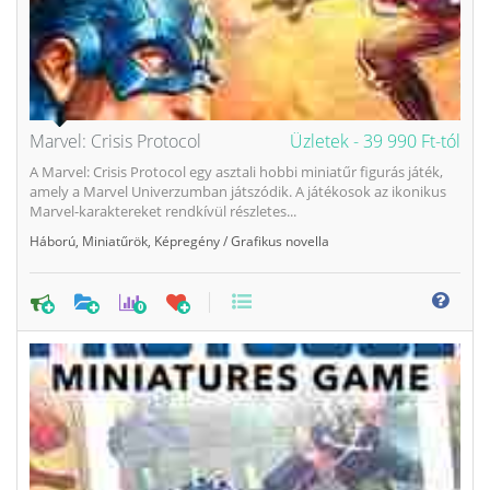
Marvel: Crisis Protocol
Üzletek -
39 990 Ft-tól
A Marvel: Crisis Protocol egy asztali hobbi miniatűr figurás játék,
amely a Marvel Univerzumban játszódik. A játékosok az ikonikus
Marvel-karaktereket rendkívül részletes...
Háború
,
Miniatűrök
,
Képregény / Grafikus novella
0