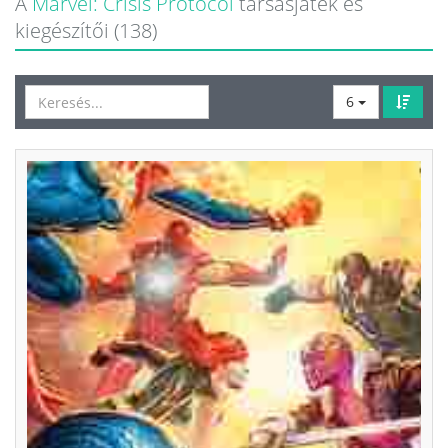
A
Marvel: Crisis Protocol
társasjáték és
kiegészítői (138)
6