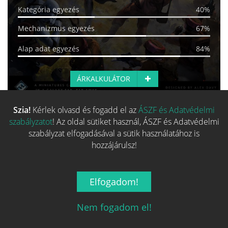
Kategória egyezés
40%
Mechanizmus egyezés
67%
Alap adat egyezés
84%
ÁRKALKULÁTOR
Szia!
Kérlek olvasd és fogadd el az
ÁSZF és Adatvédelmi
Több hasonló játék keresése
szabályzatot
! Az oldal sütiket használ, ÁSZF és Adatvédelmi
szabályzat elfogadásával a sütik használatához is
hozzájárulsz!
Elfogadom!
Nem fogadom el!