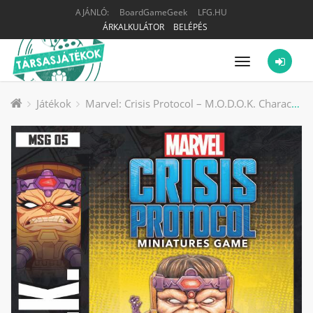
AJÁNLÓ:
BoardGameGeek
LFG.HU
ÁRKALKULÁTOR
BELÉPÉS
Menü
Játékok
Marvel: Crisis Protocol – M.O.D.O.K. Character Pack társasjáték kiegészítő