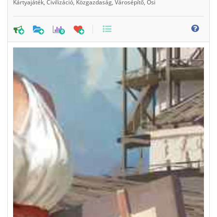
Kártyajáték
,
Civilizáció
,
Közgazdaság
,
Városépítő
,
Ősi
0