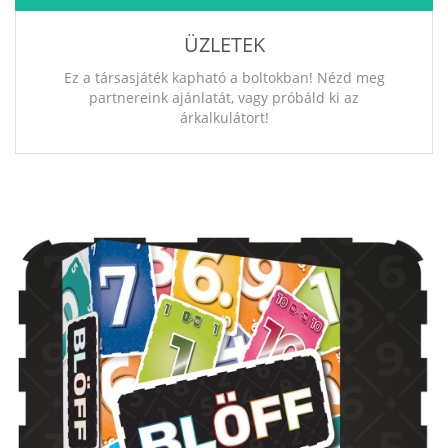
ÜZLETEK
Ez a társasjáték kapható a boltokban! Nézd meg
partnereink ajánlatát, vagy próbáld ki az
árkalkulátort!