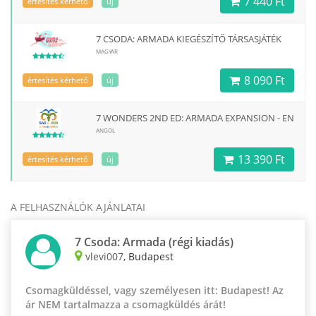
7 440 Ft
értesítés kérhető
új
7 CSODA: ARMADA KIEGÉSZÍTŐ TÁRSASJÁTÉK
MAGYAR
8 090 Ft
értesítés kérhető
új
7 WONDERS 2ND ED: ARMADA EXPANSION - EN
ANGOL
13 390 Ft
értesítés kérhető
új
A FELHASZNÁLÓK AJÁNLATAI
7 Csoda: Armada (régi kiadás)
vlevi007
, Budapest
Csomagküldéssel, vagy személyesen itt: Budapest! Az
ár NEM tartalmazza a csomagküldés árát!