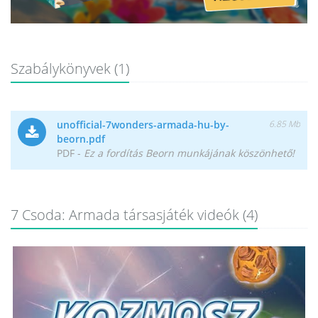
Szabálykönyvek (1)
unofficial-7wonders-armada-hu-by-
6.85 Mb
beorn.pdf
PDF
-
Ez a fordítás Beorn munkájának köszönhető!
7 Csoda: Armada társasjáték videók (4)
/