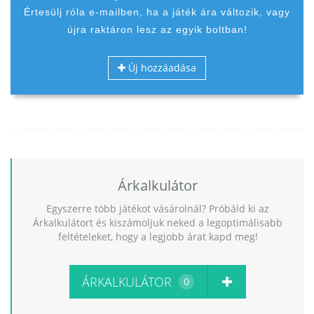
Értesülj róla e-mailben, ha a játék ára változik, vagy
újra raktáron lesz az egyik boltban!
Új hozzáadása
Árkalkulátor
Egyszerre több játékot vásárolnál? Próbáld ki az
Árkalkulátort és kiszámoljuk neked a legoptimálisabb
feltételeket, hogy a legjobb árat kapd meg!
ÁRKALKULÁTOR
0