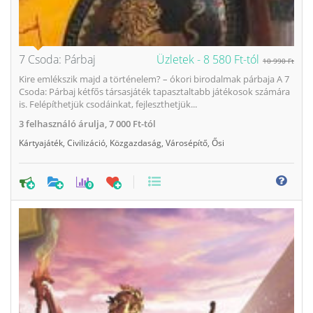
7 Csoda: Párbaj
Üzletek -
8 580 Ft-tól
10 990 Ft
Kire emlékszik majd a történelem? – ókori birodalmak párbaja A 7
Csoda: Párbaj kétfős társasjáték tapasztaltabb játékosok számára
is. Felépíthetjük csodáinkat, fejleszthetjük...
3
felhasználó árulja,
7 000 Ft-tól
Kártyajáték
,
Civilizáció
,
Közgazdaság
,
Városépítő
,
Ősi
0