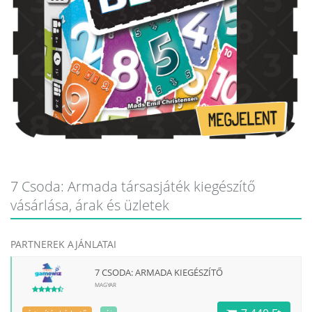
7 Csoda: Armada társasjáték kiegészítő
vásárlása, árak és üzletek
PARTNEREK AJÁNLATAI
7 CSODA: ARMADA KIEGÉSZÍTŐ
MAGYAR