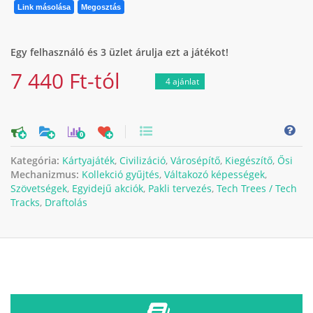
Link másolása
Megosztás
Egy felhasználó és 3 üzlet árulja ezt a játékot!
7 440 Ft-tól
4 ajánlat
0
Kategória:
Kártyajáték
,
Civilizáció
,
Városépítő
,
Kiegészítő
,
Ősi
Mechanizmus:
Kollekció gyűjtés
,
Váltakozó képességek
,
Szövetségek
,
Egyidejű akciók
,
Pakli tervezés
,
Tech Trees / Tech
Tracks
,
Draftolás