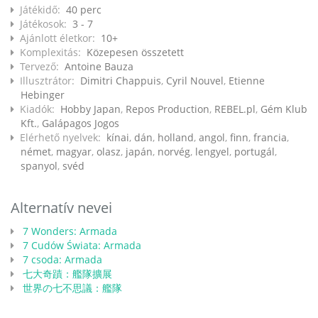
Játékidő:
40 perc
Játékosok:
3 - 7
Ajánlott életkor:
10+
Komplexitás:
Közepesen összetett
Tervező:
Antoine Bauza
Illusztrátor:
Dimitri Chappuis
,
Cyril Nouvel
,
Etienne
Hebinger
Kiadók:
Hobby Japan
,
Repos Production
,
REBEL.pl
,
Gém Klub
Kft.
,
Galápagos Jogos
Elérhető nyelvek:
kínai
,
dán
,
holland
,
angol
,
finn
,
francia
,
német
,
magyar
,
olasz
,
japán
,
norvég
,
lengyel
,
portugál
,
spanyol
,
svéd
Alternatív nevei
7 Wonders: Armada
7 Cudów Świata: Armada
7 csoda: Armada
七大奇蹟：艦隊擴展
世界の七不思議：艦隊