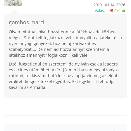
2019. okt 14. 22:26
Válasz
/
+1
gombos.marci
Olyan mintha sokat hozzátenne a játékhoz - de közben
mégse. Sokat kell foglalkozni vele, bonyolítja a játékot és a
nyersanyag igényeket, hoz be új kártyákat és
szabályokat.... De nem ad hozzá annyit szerintem a
játékhoz amennyit "foglalkozni" kell vele.
Ettől függetlenül én szeretem, de nyilván csak a leaders
és a cities után jöhet. Azért jó, mert ha van egy bizonyos
rutinod, túl kiszámítható lesz az alap játék meg az előbb
említett kiegészítőkkel együtt is. Ezt egy kicsit fel tudja
kavarni az Armada.