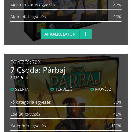
Mechanizmus egyezés
43%
Alap adat egyezés
99%
ÁRKALKULÁTOR
EGYEZÉS:
70%
7 Csoda: Párbaj
8 580 Ft-tól
SZÉRIA
TERVEZŐ
MŰVÉSZ
Fő kategória egyezés
50%
Család egyezés
45%
Kategória egyezés
100%