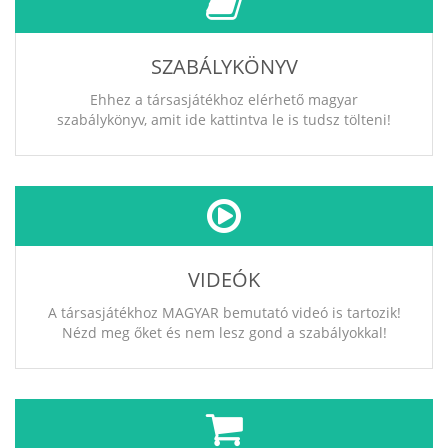
SZABÁLYKÖNYV
Ehhez a társasjátékhoz elérhető magyar
szabálykönyv, amit ide kattintva le is tudsz tölteni!
VIDEÓK
A társasjátékhoz MAGYAR bemutató videó is tartozik!
Nézd meg őket és nem lesz gond a szabályokkal!