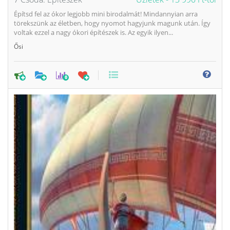
Építsd fel az ókor legjobb mini birodalmát! Mindannyian arra
törekszünk az életben, hogy nyomot hagyjunk magunk után. Így
voltak ezzel a nagy ókori építészek is. Az egyik ilyen...
Ősi
0