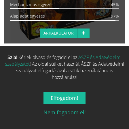
Mechanizmus egyezés
45%
Alap adat egyezés
97%
ÁRKALKULÁTOR
Szia!
Kérlek olvasd és fogadd el az
ÁSZF és Adatvédelmi
EGYEZÉS:
56%
szabályzatot
! Az oldal sütiket használ, ÁSZF és Adatvédelmi
7 Csoda: Építészek
szabályzat elfogadásával a sütik használatához is
13 990 Ft-tól
hozzájárulsz!
SZÉRIA
TERVEZŐ
MŰVÉSZ
Elfogadom!
Fő kategória egyezés
50%
Család egyezés
22%
Nem fogadom el!
Kategória egyezés
20%