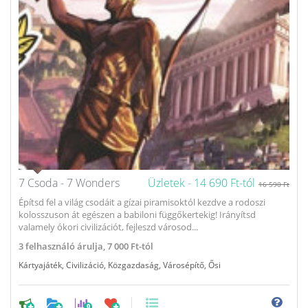
7 Csoda - 7 Wonders
Üzletek -
14 690 Ft-tól
16 590 Ft
Építsd fel a világ csodáit a gízai piramisoktól kezdve a rodoszi
kolosszuson át egészen a babiloni függőkertekig! Irányítsd
valamely ókori civilizációt, fejleszd városod...
3
felhasználó árulja,
7 000 Ft-tól
Kártyajáték
,
Civilizáció
,
Közgazdaság
,
Városépítő
,
Ősi
0