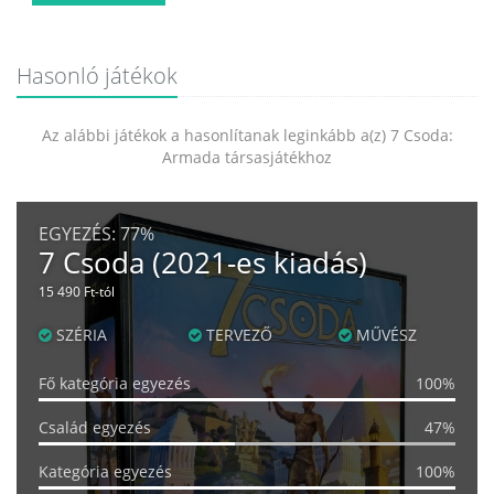
Hasonló játékok
Az alábbi játékok a hasonlítanak leginkább a(z) 7 Csoda:
Armada társasjátékhoz
EGYEZÉS:
77%
7 Csoda (2021-es kiadás)
15 490 Ft-tól
SZÉRIA
TERVEZŐ
MŰVÉSZ
Fő kategória egyezés
100%
Család egyezés
47%
Kategória egyezés
100%