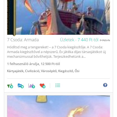
7 Csoda: Armada
Üzletek -
7 440 Ft-tól
7 765 Ft
Hódítsd meg a tengereket! – a 7 Csoda kiegészítője. A 7 Csoda:
Armada kiegészítővel a népszerű, Év játéka díjas társasjátékot új
mechanizmussal bővíthetjük. Terjeszkedhetünk a...
1
felhasználó árulja,
12 500 Ft-tól
Kártyajáték
,
Civilizáció
,
Városépítő
,
Kiegészítő
,
Ősi
0