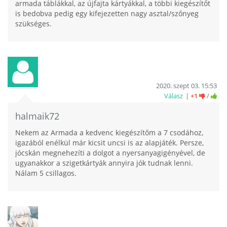
armada táblákkal, az újfajta kártyákkal, a többi kiegészítőt
is bedobva pedig egy kifejezetten nagy asztal/szőnyeg
szükséges.
2020. szept 03. 15:53
Válasz
+1
/
halmaik72
Nekem az Armada a kedvenc kiegészítőm a 7 csodához,
igazából enélkül már kicsit uncsi is az alapjáték. Persze,
jócskán megnehezíti a dolgot a nyersanyagigényével, de
ugyanakkor a szigetkártyák annyira jók tudnak lenni.
Nálam 5 csillagos.