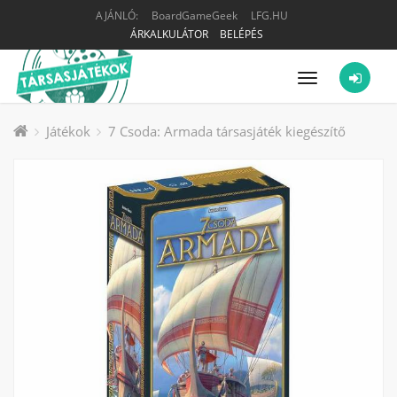
AJÁNLÓ:
BoardGameGeek
LFG.HU
ÁRKALKULÁTOR
BELÉPÉS
Menü
Játékok
7 Csoda: Armada társasjáték kiegészítő