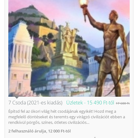
7 Csoda (2021-es kiadás)
Üzletek -
15 490 Ft-tól
17 600 Ft
Építsd fel az ókori világ hét csodájának egyikét! Hozd meg a
megfelelő döntéseket és teremts egy virágzó civilizációt ebben a
rendkívül pörgős, színes, ötletes civilizációs...
2
felhasználó árulja,
12 000 Ft-tól