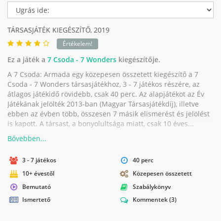
TÁRSASJÁTÉK KIEGÉSZÍTŐ,
2019
Értékelem!
Ez a játék a
7 Csoda - 7 Wonders
kiegészítője.
A 7 Csoda: Armada egy közepesen összetett kiegészítő a 7
Csoda - 7 Wonders társasjátékhoz, 3 - 7 játékos részére, az
átlagos játékidő rövidebb, csak 40 perc. Az alapjátékot az Év
Játékának jelölték 2013-ban (Magyar Társasjátékdíj), illetve
ebben az évben több, összesen 7 másik elismerést és jelölést
is kapott. A társast, a bonyolultsága miatt, csak 10 éves...
3 - 7 játékos
40 perc
10+ évestől
Közepesen összetett
Bemutató
Szabálykönyv
Ismertető
Kommentek
(3)