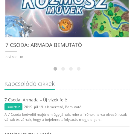
7 CSODA: ARMADA BEMUTATÓ
/ GÉMKLUB
Kapcsolódó cikkek
7 Csoda: Armada – Új vizek felé
Ismertető
2019. júl 19.
/
Ismertető
,
Bemutató
A 7 Csoda kedvelői majdnem úgy jártak, mint a Trónok harca olvasói: csak
vártak és vártak, hogy a bejelentett folytatás megjelenjen...