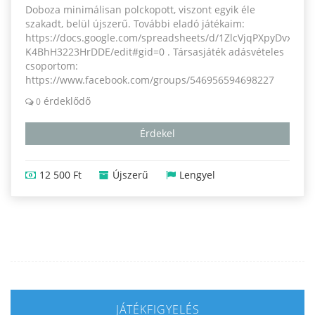
Doboza minimálisan polckopott, viszont egyik éle
szakadt, belül újszerű. További eladó játékaim:
https://docs.google.com/spreadsheets/d/1ZlcVjqPXpyDvxW1
K4BhH3223HrDDE/edit#gid=0 . Társasjáték adásvételes
csoportom:
https://www.facebook.com/groups/546956594698227
érdeklődő
0
Érdekel
12 500 Ft
Újszerű
Lengyel
JÁTÉKFIGYELÉS