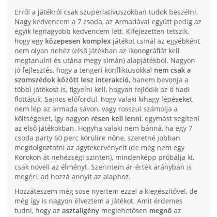
Erről a játékról csak szuperlatívuszokban tudok beszélni.
Nagy kedvencem a 7 csoda, az Armadával együtt pedig az
egyik legnagyobb kedvencem lett. Kifejezetten tetszik,
hogy egy
közepesen komplex
játékot csinál az egyébként
nem olyan nehéz (első játékban az ikonográfiát kell
megtanulni és utána megy simán) alapjátékból. Nagyon
jó fejlesztés, hogy a tengeri konfliktusokkal
nem csak a
szomszédok között lesz interakció
, hanem bevonja a
többi játékost is, figyelni kell, hogyan fejlődik az ő hadi
flottájuk. Sajnos előfordul, hogy valaki kihagy lépéseket,
nem lép az armada sávon, vagy rosszul számolja a
költségeket, így nagyon
résen kell lenni
, egymást segíteni
az első játékokban. Hogyha valaki nem bánná, ha egy 7
csoda party 60 perc körülire nőne, szeretné jobban
megdolgoztatni az agytekervényeit (de még nem egy
Korokon át nehézségi szinten), mindenképp próbálja ki,
csak növeli az élményt. Szerintem ár-érték arányban is
megéri, ad hozzá annyit az alaphoz.
Hozzáteszem még sose nyertem ezzel a kiegészítővel, de
még így is nagyon élveztem a játékot. Amit érdemes
tudni, hogy az
asztaligény
meglehetősen
megnő
az