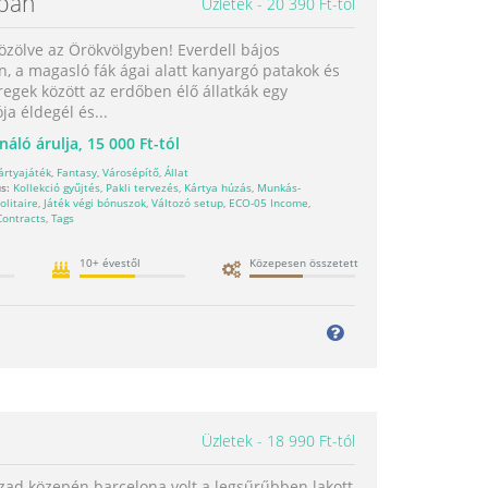
ában
Üzletek
20 390 Ft-tól
özölve az Örökvölgyben! Everdell bájos
, a magasló fák ágai alatt kanyargó patakok és
egek között az erdőben élő állatkák egy
ója éldegél és...
náló árulja,
15 000 Ft-tól
ártyajáték
,
Fantasy
,
Városépítő
,
Állat
s:
Kollekció gyűjtés
,
Pakli tervezés
,
Kártya húzás
,
Munkás-
olitaire
,
Játék végi bónuszok
,
Változó setup
,
ECO-05 Income
,
Contracts
,
Tags
10+ évestől
Közepesen összetett
Üzletek
18 990 Ft-tól
ázad közepén barcelona volt a legsűrűbben lakott