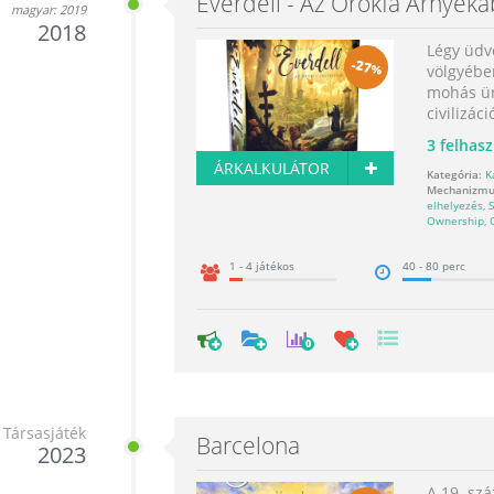
Everdell - Az Örökfa Árnyék
magyar: 2019
2018
Légy üdv
-
27
%
völgyében
mohás ür
civilizáci
3
felhasz
ÁRKALKULÁTOR
Kategória:
K
Mechanizmu
elhelyezés
,
S
Ownership
,
1 - 4 játékos
40 - 80 perc
0
Társasjáték
Barcelona
2023
A 19. sz