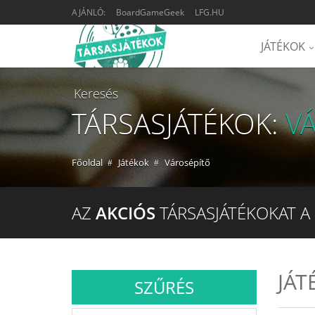
AJÁNLÓ:
BoardGameGeek
LFG.HU
JÁTÉKOK
Keresés
TÁRSASJÁTÉKOK:
V
Főoldal
Játékok
Városépítő
AZ
AKCIÓS
TÁRSASJÁTÉKOKAT A
JÁT
SZŰRÉS