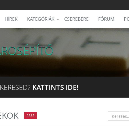
HÍREK
KATEGÓRIÁK
CSEREBERE
FÓRUM
PO
ÁROSÉPÍTŐ
 KERESED?
KATTINTS IDE!
ÉKOK
2585