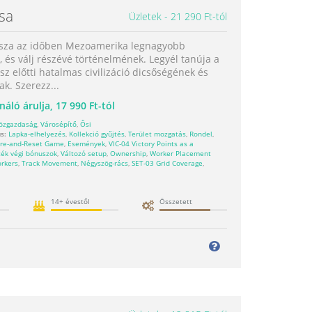
osa
Üzletek
21 290 Ft-tól
ssza az időben Mezoamerika legnagyobb
 és válj részévé történelmének. Legyél tanúja a
z előtti hatalmas civilizáció dicsőségének és
k. Szerezz...
náló árulja,
17 990 Ft-tól
özgazdaság
,
Városépítő
,
Ősi
s:
Lapka-elhelyezés
,
Kollekció gyűjtés
,
Terület mozgatás
,
Rondel
,
ore-and-Reset Game
,
Események
,
VIC-04 Victory Points as a
ték végi bónuszok
,
Változó setup
,
Ownership
,
Worker Placement
orkers
,
Track Movement
,
Négyszög-rács
,
SET-03 Grid Coverage
,
14+ évestől
Összetett