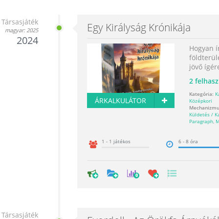
Társasjáték
Egy Királyság Krónikája
magyar: 2025
2024
Hogyan í
földterül
jövő ígér
2
felhasz
Kategória:
K
ÁRKALKULÁTOR
Középkori
Mechanizmu
Küldetés / 
Paragraph
,
M
1 - 1 játékos
6 - 8 óra
0
Társasjáték