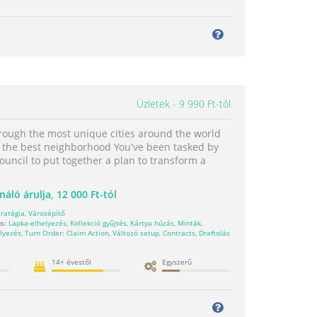
Üzletek
9 990 Ft-tól
hrough the most unique cities around the world
 the best neighborhood You've been tasked by
council to put together a plan to transform a
náló árulja,
12 000 Ft-tól
tratégia
,
Városépítő
s:
Lapka-elhelyezés
,
Kollekció gyűjtés
,
Kártya húzás
,
Minták
,
lyezés
,
Turn Order: Claim Action
,
Változó setup
,
Contracts
,
Draftolás
14+ évestől
Egyszerű