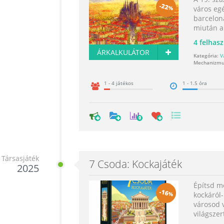
-
22
%
város eg
barcelon
miután a 
4
felhasz
ÁRKALKULÁTOR
Kategória:
V
Mechanizmu
1 - 4 játékos
1 - 1.5 óra
0
Társasjáték
7 Csoda: Kockajáték
2025
Építsd me
-
16
%
kockáról-
városod v
világszert