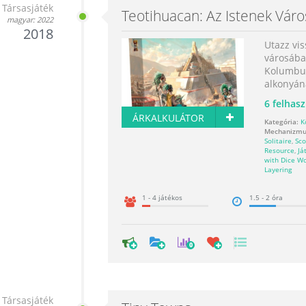
Társasjáték
Teotihuacan: Az Istenek Vár
magyar: 2022
2018
Utazz vi
városába,
Kolumbus
alkonyána
6
felhasz
ÁRKALKULÁTOR
Kategória:
K
Mechanizmu
Solitaire
,
Sc
Resource
,
Já
with Dice W
Layering
1 - 4 játékos
1.5 - 2 óra
0
Társasjáték