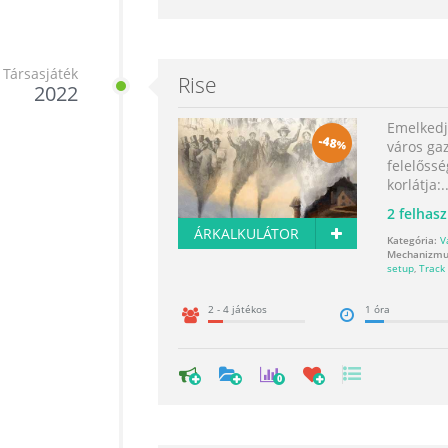
Társasjáték
Rise
2022
Emelkedj 
-
48
%
város gaz
felelőssé
korlátja:..
2
felhasz
ÁRKALKULÁTOR
Kategória:
V
Mechanizmu
setup
,
Track
2 - 4 játékos
1 óra
0