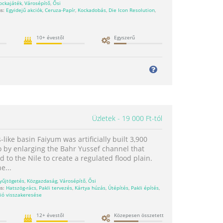
ockajáték
,
Városépítő
,
Ősi
s:
Egyidejű akciók
,
Ceruza-Papír
,
Kockadobás
,
Die Icon Resolution
,
10+ évestől
Egyszerű
Üzletek
19 000 Ft-tól
-like basin Faiyum was artificially built 3,900
o by enlarging the Bahr Yussef channel that
 to the Nile to create a regulated flood plain.
e...
yűjtögetés
,
Közgazdaság
,
Városépítő
,
Ősi
s:
Hatszög-rács
,
Pakli tervezés
,
Kártya húzás
,
Útépítés
,
Pakli építés
,
ió visszakeresése
12+ évestől
Közepesen összetett