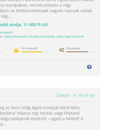
ész európában. természetesen a régi
ában az életkörülmények nagyon rosszak voltak.
régi...
náló árulja,
11 000 Ft-tól
árosépítő
s:
Lapka-elhelyezés
,
Munkás-elhelyezés
,
Játék végi bónuszok
14+ évestől
Összetett
Üzletek
9 169 Ft-tól
g az ókori világ egyik csodáját kőről-kőre,
kockára! Válassz egy kockát, vagy folytasd
ilágcsodájának építését – egyet a hétből! A
e...