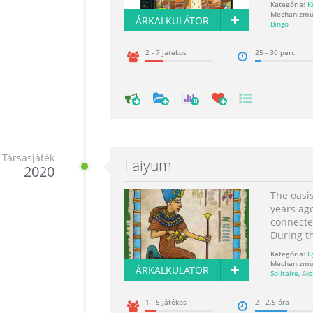
Kategória:
K
Mechanizmu
ÁRKALKULÁTOR
Bingo
2 - 7 játékos
25 - 30 perc
0
Társasjáték
Faiyum
2020
The oasis
years ag
connected
During th
Kategória:
G
Mechanizmu
ÁRKALKULÁTOR
Solitaire
,
Akc
1 - 5 játékos
2 - 2.5 óra