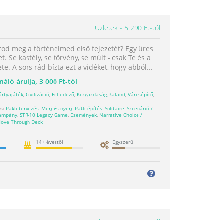
Üzletek
5 290 Ft-tól
rod meg a történelmed első fejezetét? Egy üres
et. Se kastély, se törvény, se múlt - csak Te és a
ete. A sors rád bízta ezt a vidéket, hogy abból...
náló árulja,
3 000 Ft-tól
ártyajáték
,
Civilizáció
,
Felfedező
,
Közgazdaság
,
Kaland
,
Városépítő
,
s:
Pakli tervezés
,
Merj és nyerj
,
Pakli építés
,
Solitaire
,
Szcenárió /
Kampány
,
STR-10 Legacy Game
,
Események
,
Narrative Choice /
ove Through Deck
14+ évestől
Egyszerű