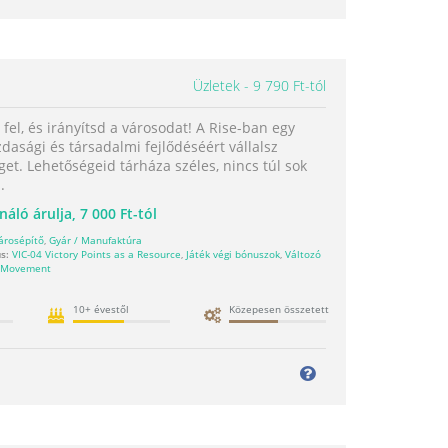
Üzletek
9 790 Ft-tól
fel, és irányítsd a városodat! A Rise-ban egy
dasági és társadalmi fejlődéséért vállalsz
get. Lehetőségeid tárháza széles, nincs túl sok
.
náló árulja,
7 000 Ft-tól
árosépítő
,
Gyár / Manufaktúra
s:
VIC-04 Victory Points as a Resource
,
Játék végi bónuszok
,
Változó
 Movement
10+ évestől
Közepesen összetett