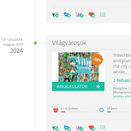
0
Társasjáték
Világvárosok
magyar: 2025
2024
Travel t
-
26
%
and plan
the city 
whole...
2
felhasz
ÁRKALKULÁTOR
Kategória:
S
Mechanizmu
Munkás-elhe
2 - 4 játékos
45 perc
0