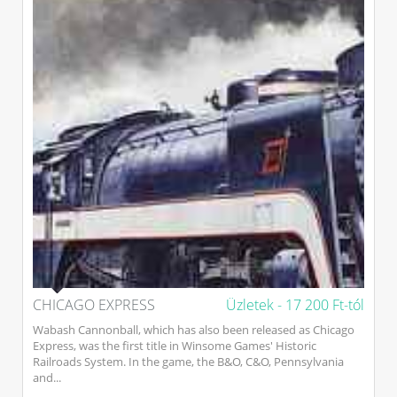
CHICAGO EXPRESS
Üzletek -
17 200 Ft-tól
Wabash Cannonball, which has also been released as Chicago
Express, was the first title in Winsome Games' Historic
Railroads System. In the game, the B&O, C&O, Pennsylvania
and...