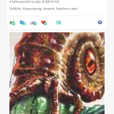
4
felhasználó árulja,
8 000 Ft-tól
Szállítás
,
Közgazdaság
,
Vonatok
,
Napóleon utáni
0