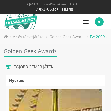
AJÁNLÓ:
BoardGameGeek
LFG.HU
ÁRKALKULÁTOR
BELÉPÉS
Menü
Az év társasjátékai
Golden Geek Awards
Év: 2009
Golden Geek Awards
LEGJOBB GÉMER JÁTÉK
Nyertes