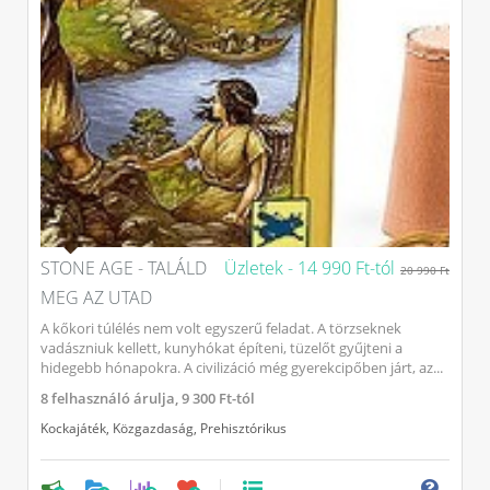
STONE AGE - TALÁLD
Üzletek -
14 990 Ft-tól
20 990 Ft
MEG AZ UTAD
A kőkori túlélés nem volt egyszerű feladat. A törzseknek
vadászniuk kellett, kunyhókat építeni, tüzelőt gyűjteni a
hidegebb hónapokra. A civilizáció még gyerekcipőben járt, az...
8
felhasználó árulja,
9 300 Ft-tól
Kockajáték
,
Közgazdaság
,
Prehisztórikus