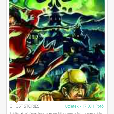
GHOST STORIES
Üzletek -
17 991 Ft-tól
Szálljatok közösen harcba és védjétek meg a falut a megszálló