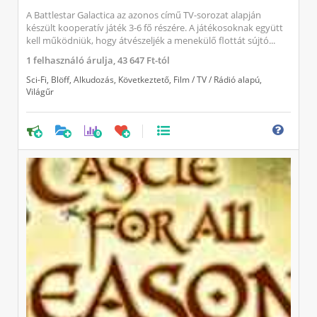
A Battlestar Galactica az azonos című TV-sorozat alapján
készült kooperatív játék 3-6 fő részére. A játékosoknak együtt
kell működniük, hogy átvészeljék a menekülő flottát sújtó...
1
felhasználó árulja,
43 647 Ft-tól
Sci-Fi
,
Blöff
,
Alkudozás
,
Következtető
,
Film / TV / Rádió alapú
,
Világűr
0