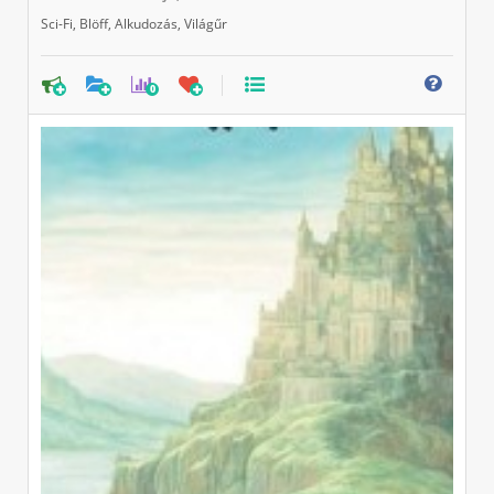
Sci-Fi
,
Blöff
,
Alkudozás
,
Világűr
0