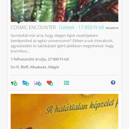
COSMIC ENCOUNTER
Üzletek -
17 850 Ft-tól
18 420 Ft
Gondoltál már arra, hogy idegen fajok vezetőjeként
benépesíted az egész univerzumot? Ebben a sok interakciót,
egyezkedést és taktikázást ígérő játékban megteheted. Nagy
kozmikus...
1
felhasználó árulja,
27 000 Ft-tól
Sci-Fi
,
Blöff
,
Alkudozás
,
Világűr
0