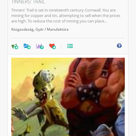
TINNERS' TRAIL
Tinners' Trail is set in nineteenth century Cornwall. You are
mining for copper and tin, attempting to sell when the prices
are high. To reduce the cost of mining you can place...
Közgazdaság
,
Gyár / Manufaktúra
0