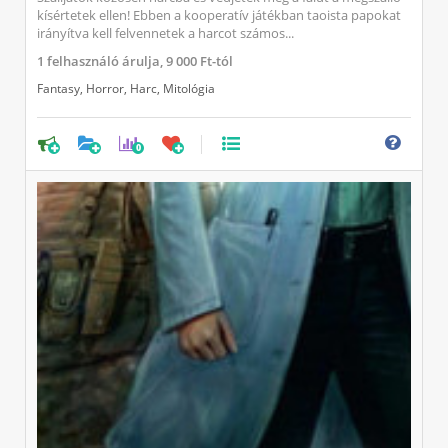
kísértetek ellen! Ebben a kooperatív játékban taoista papokat
irányítva kell felvennetek a harcot számos...
1
felhasználó árulja,
9 000 Ft-tól
Fantasy
,
Horror
,
Harc
,
Mitológia
0