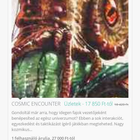
COSMIC ENCOUNTER
Üzletek -
17 850 Ft-tól
18 420 Ft
Gondoltál már arra, hogy idegen fajok vezetőjeként
benépesíted az egész univerzumot? Ebben a sok interakciót,
egyezkedést és taktikázást ígérő játékban megteheted. Nagy
kozmikus...
1
felhasználó árulja,
27 000 Ft-tól