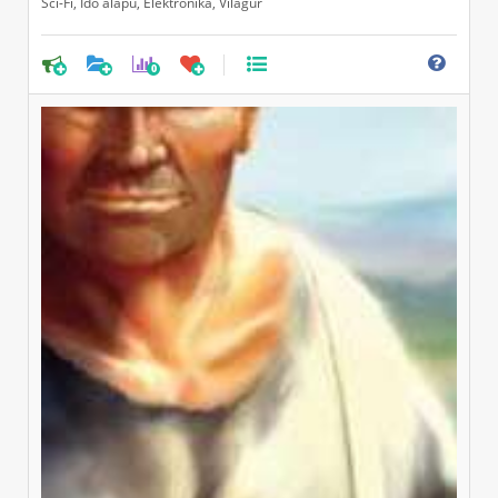
Sci-Fi
,
Idő alapú
,
Elektronika
,
Világűr
0