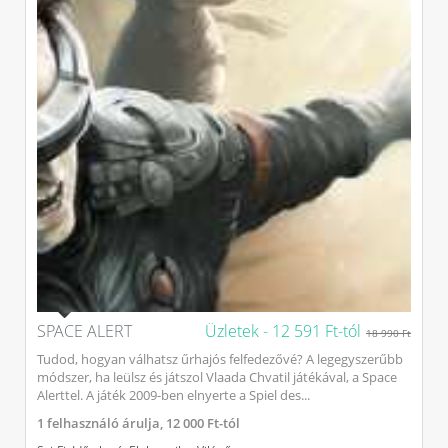
SPACE ALERT
Üzletek -
12 591 Ft-tól
18 990 Ft
Tudod, hogyan válhatsz űrhajós felfedezővé? A legegyszerűbb
módszer, ha leülsz és játszol Vlaada Chvatil játékával, a Space
Alerttel. A játék 2009-ben elnyerte a Spiel des...
1
felhasználó árulja,
12 000 Ft-tól