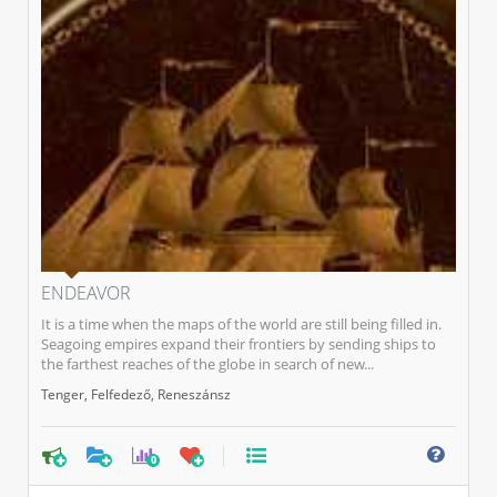
ENDEAVOR
It is a time when the maps of the world are still being filled in.
Seagoing empires expand their frontiers by sending ships to
the farthest reaches of the globe in search of new...
Tenger
,
Felfedező
,
Reneszánsz
0