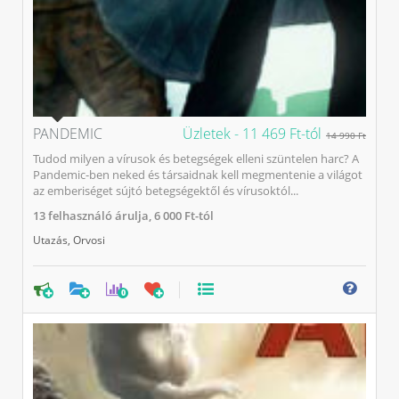
PANDEMIC
Üzletek -
11 469 Ft-tól
14 990 Ft
Tudod milyen a vírusok és betegségek elleni szüntelen harc? A
Pandemic-ben neked és társaidnak kell megmentenie a világot
az emberiséget sújtó betegségektől és vírusoktól...
13
felhasználó árulja,
6 000 Ft-tól
Utazás
,
Orvosi
0