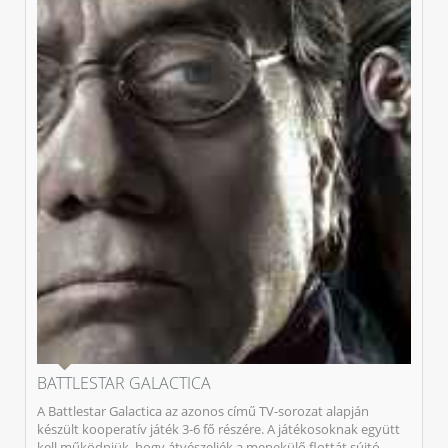
BATTLESTAR GALACTICA
A Battlestar Galactica az azonos című TV-sorozat alapján
készült kooperatív játék 3-6 fő részére. A játékosoknak együtt
kell működniük, hogy átvészeljék a menekülő flottát sújtó...