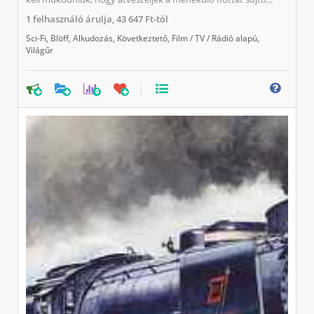
1
felhasználó árulja,
43 647 Ft-tól
Sci-Fi
,
Blöff
,
Alkudozás
,
Következtető
,
Film / TV / Rádió alapú
,
Világűr
0