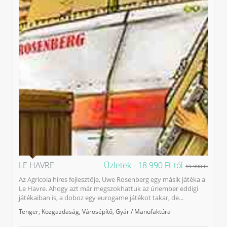
LE HAVRE
Üzletek -
18 990 Ft-tól
19 990 Ft
Az Agricola híres fejlesztője, Uwe Rosenberg egy másik játéka a
Le Havre. Ahogy azt már megszokhattuk az úriember eddigi
játékaiban is, a doboz egy eurogame játékot takar, de...
Tenger
,
Közgazdaság
,
Városépítő
,
Gyár / Manufaktúra