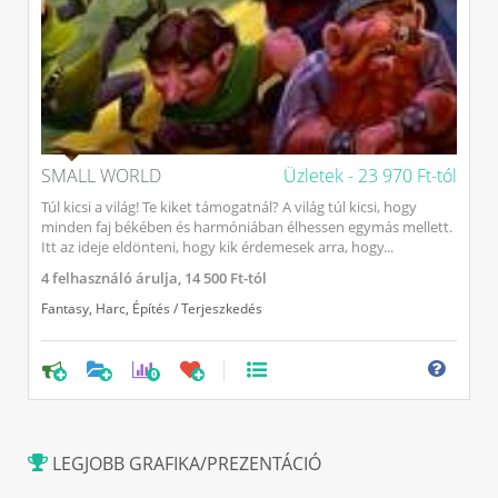
SMALL WORLD
Üzletek -
23 970 Ft-tól
Túl kicsi a világ! Te kiket támogatnál? A világ túl kicsi, hogy
minden faj békében és harmóniában élhessen egymás mellett.
Itt az ideje eldönteni, hogy kik érdemesek arra, hogy...
4
felhasználó árulja,
14 500 Ft-tól
Fantasy
,
Harc
,
Építés / Terjeszkedés
0
LEGJOBB GRAFIKA/PREZENTÁCIÓ