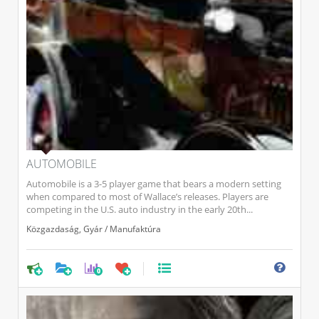
AUTOMOBILE
Automobile is a 3-5 player game that bears a modern setting
when compared to most of Wallace’s releases. Players are
competing in the U.S. auto industry in the early 20th...
Közgazdaság
,
Gyár / Manufaktúra
0