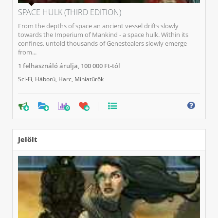
SPACE HULK (THIRD EDITION)
From the depths of space an ancient vessel drifts slowly
towards the Imperium of Mankind - a space hulk. Within its
confines, untold thousands of Genestealers slowly emerge
from...
1
felhasználó árulja,
100 000 Ft-tól
Sci-Fi
,
Háború
,
Harc
,
Miniatűrök
0
Jelölt