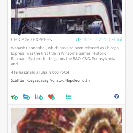
CHICAGO EXPRESS
Üzletek -
17 200 Ft-tól
Wabash Cannonball, which has also been released as Chicago
Express, was the first title in Winsome Games' Historic
Railroads System. In the game, the B&O, C&O, Pennsylvania
and...
4
felhasználó árulja,
8 000 Ft-tól
Szállítás
,
Közgazdaság
,
Vonatok
,
Napóleon utáni
0