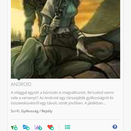
ANDROID
A világgal együtt a bűnözés is megváltozott, fel tudod venni
vele a versenyt? Az Android egy társasjáték gyilkosságról és
összeesküvésről egy távoli, sötét jövőben. A játékban...
Sci-Fi
,
Gyilkosság / Rejtély
0