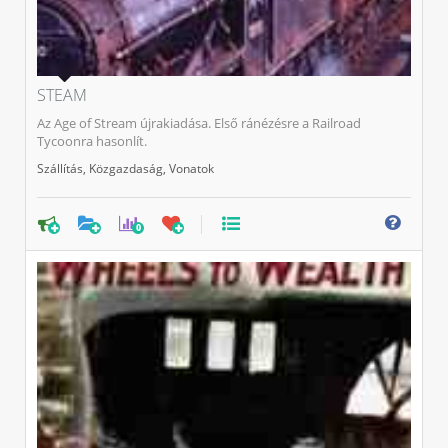
STEAM
Az Age of Stream újrakiadása. Első ránézésre a Railroad
Tycoonra hasonlít.
Szállítás
,
Közgazdaság
,
Vonatok
0