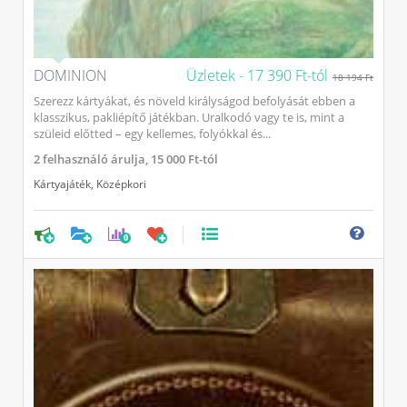
DOMINION
Üzletek -
17 390 Ft-tól
18 194 Ft
Szerezz kártyákat, és növeld királyságod befolyását ebben a
klasszikus, pakliépítő játékban. Uralkodó vagy te is, mint a
szüleid előtted – egy kellemes, folyókkal és...
2
felhasználó árulja,
15 000 Ft-tól
Kártyajáték
,
Középkori
0