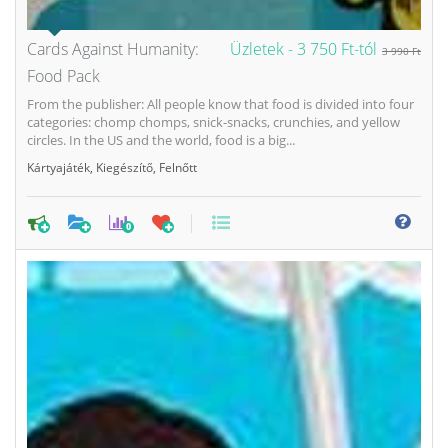
Cards Against Humanity:
Üzletek -
3 750 Ft-tól
3 990 Ft
Food Pack
From the publisher: All people know that food is divided into four
categories: chomp chomps, snick-snacks, crunchies, and yellow
circles. In the US and the world, food is a big...
Kártyajáték
,
Kiegészítő
,
Felnőtt
0