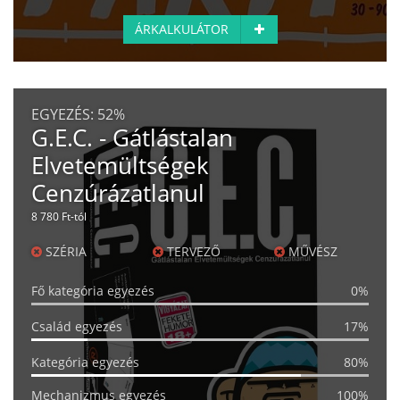
ÁRKALKULÁTOR
EGYEZÉS:
52%
G.E.C. - Gátlástalan
Elvetemültségek
Cenzúrázatlanul
8 780 Ft-tól
SZÉRIA
TERVEZŐ
MŰVÉSZ
Fő kategória egyezés
0%
Család egyezés
17%
Kategória egyezés
80%
Mechanizmus egyezés
100%