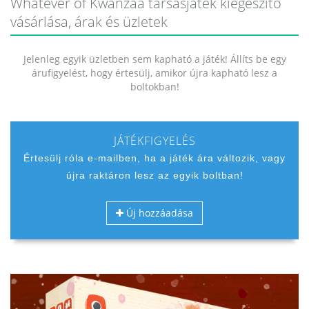
Whatever of Kwanzaa társasjáték kiegészítő
vásárlása, árak és üzletek
Jelenleg egyik üzletben sem kapható a játék! Állíts be egy
árufigyelést, hogy értesülj, amikor újra kapható lesz a
boltokban!
JÁTÉKFIGYELÉS
Értesülj róla e-mailben, ha a játék ára változik, vagy
újra raktáron lesz az egyik boltban!
Új hozzáadása