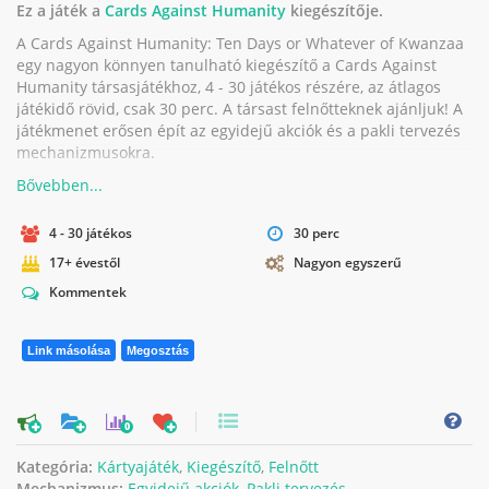
Ez a játék a
Cards Against Humanity
kiegészítője.
A Cards Against Humanity: Ten Days or Whatever of Kwanzaa
egy nagyon könnyen tanulható kiegészítő a Cards Against
Humanity társasjátékhoz, 4 - 30 játékos részére, az átlagos
játékidő rövid, csak 30 perc. A társast felnőtteknek ajánljuk! A
játékmenet erősen épít az egyidejű akciók és a pakli tervezés
mechanizmusokra.
4 - 30 játékos
30 perc
17+ évestől
Nagyon egyszerű
Kommentek
Link másolása
Megosztás
0
Kategória:
Kártyajáték
,
Kiegészítő
,
Felnőtt
Mechanizmus:
Egyidejű akciók
,
Pakli tervezés