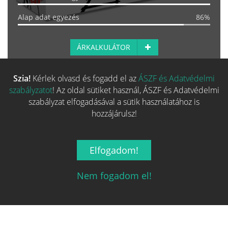
Alap adat egyezés
86%
ÁRKALKULÁTOR
Szia!
Kérlek olvasd és fogadd el az
ÁSZF és Adatvédelmi
Több hasonló játék keresése
szabályzatot
! Az oldal sütiket használ, ÁSZF és Adatvédelmi
szabályzat elfogadásával a sütik használatához is
hozzájárulsz!
Elfogadom!
Nem fogadom el!