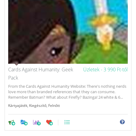
Cards Against Humanity: Geek
Üzletek -
3 990 Ft-tól
Pack
From the Cards Against Humanity Website: There's nothing nerds
love more than branded references that they can consume.
Remember Batman? What about Firefly? Bazinga! 24 white & 6...
Kártyajáték
,
Kiegészítő
,
Felnőtt
0