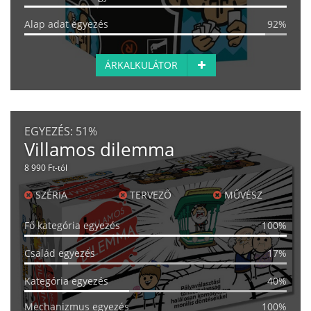
Alap adat egyezés
92%
ÁRKALKULÁTOR
EGYEZÉS:
51%
Villamos dilemma
8 990 Ft-tól
SZÉRIA
TERVEZŐ
MŰVÉSZ
Fő kategória egyezés
100%
Család egyezés
17%
Kategória egyezés
40%
Mechanizmus egyezés
100%