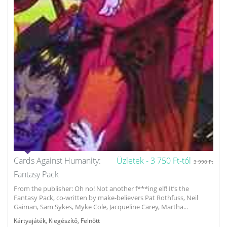
Cards Against Humanity:
Üzletek -
3 750 Ft-tól
3 990 Ft
Fantasy Pack
From the publisher: Oh no! Not another f***ing elf! It’s the
Fantasy Pack, co-written by make-believers Pat Rothfuss, Neil
Gaiman, Sam Sykes, Myke Cole, Jacqueline Carey, Martha...
Kártyajáték
,
Kiegészítő
,
Felnőtt