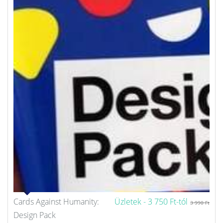
Cards Against Humanity:
Üzletek -
3 750 Ft-tól
3 990 Ft
Design Pack