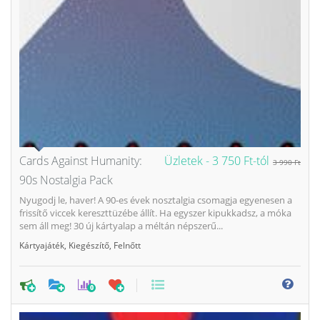
Cards Against Humanity:
Üzletek -
3 750 Ft-tól
3 990 Ft
90s Nostalgia Pack
Nyugodj le, haver! A 90-es évek nosztalgia csomagja egyenesen a
frissítő viccek kereszttüzébe állít. Ha egyszer kipukkadsz, a móka
sem áll meg! 30 új kártyalap a méltán népszerű...
Kártyajáték
,
Kiegészítő
,
Felnőtt
0