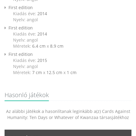
First edition
Kiadás éve:
2014
Nyelv: angol
First edition
Kiadás éve:
2014
Nyelv: angol
Méretek:
6.4 cm
x
8.9 cm
First edition
Kiadás éve:
2015
Nyelv: angol
Méretek:
7 cm
x
12.5 cm
x
1 cm
Hasonló játékok
Az alábbi játékok a hasonlítanak leginkább a(z) Cards Against
Humanity: Ten Days or Whatever of Kwanzaa társasjátékhoz