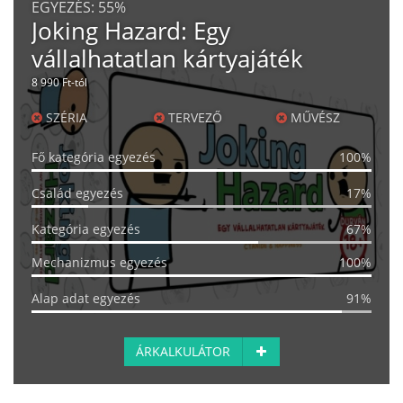
EGYEZÉS:
55%
Joking Hazard: Egy
vállalhatatlan kártyajáték
8 990 Ft-tól
SZÉRIA
TERVEZŐ
MŰVÉSZ
Fő kategória egyezés
100%
Család egyezés
17%
Kategória egyezés
67%
Mechanizmus egyezés
100%
Alap adat egyezés
91%
ÁRKALKULÁTOR