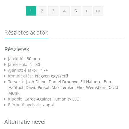
1
2
3
4
5
>
>>
Részletes adatok
Részletek
Játékidő:
30 perc
Játékosok:
4 - 30
Ajánlott életkor:
17+
Komplexitás:
Nagyon egyszerű
Tervező:
Josh Dillon
,
Daniel Dranove
,
Eli Halpern
,
Ben
Hantoot
,
David Pinsof
,
Max Temkin
,
Eliot Weinstein
,
David
Munk
Kiadók:
Cards Against Humanity LLC
Elérhető nyelvek:
angol
Alternatív nevei