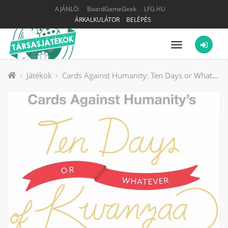
AJÁNLÓ:
BoardGameGeek
LFG.HU
ÁRKALKULÁTOR
BELÉPÉS
Menü
Játékok
Cards Against Humanity: Ten Days or Whatever of Kwanzaa társasjáték kiegészítő