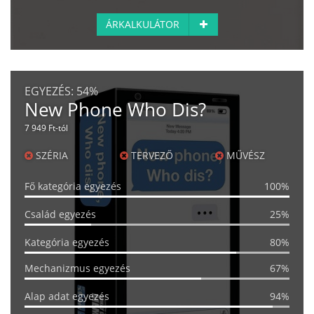
ÁRKALKULÁTOR
EGYEZÉS:
54%
New Phone Who Dis?
7 949 Ft-tól
SZÉRIA
TERVEZŐ
MŰVÉSZ
Fő kategória egyezés
100%
Család egyezés
25%
Kategória egyezés
80%
Mechanizmus egyezés
67%
Alap adat egyezés
94%