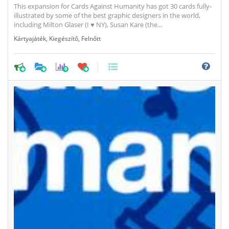
This expansion for Cards Against Humanity has got 30 cards fully-
illustrated by some of the best graphic designers in the world,
including Milton Glaser (I ♥ NY), Susan Kare (the...
Kártyajáték
,
Kiegészítő
,
Felnőtt
0