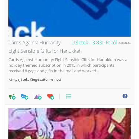
Cards Against Humanity:
Üzletek -
3 830 Ft-tól
3 910 Ft
Eight Sensible Gifts for Hanukkah
Cards Against Humanity: Eight Sensible Gifts for Hanukkah was a
holiday themed subscription in 2015 in which participants
received 8 gags and gifts in the mail and worked...
Kártyajáték
,
Kiegészítő
,
Felnőtt
0