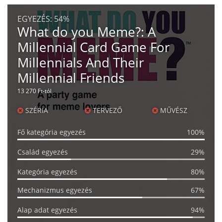
EGYEZÉS:
54%
What do you Meme?: A
Millennial Card Game For
Millennials And Their
Millennial Friends
13 270 Ft-tól
SZÉRIA
TERVEZŐ
MŰVÉSZ
Fő kategória egyezés
100%
Család egyezés
29%
Kategória egyezés
80%
Mechanizmus egyezés
67%
Alap adat egyezés
94%