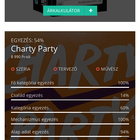
ÁRKALKULÁTOR
EGYEZÉS:
54%
Charty Party
8 990 Ft-tól
SZÉRIA
TERVEZŐ
MŰVÉSZ
Fő kategória egyezés
100%
Család egyezés
14%
Kategória egyezés
60%
Mechanizmus egyezés
100%
Alap adat egyezés
94%