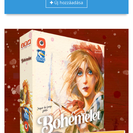
Új hozzáadása