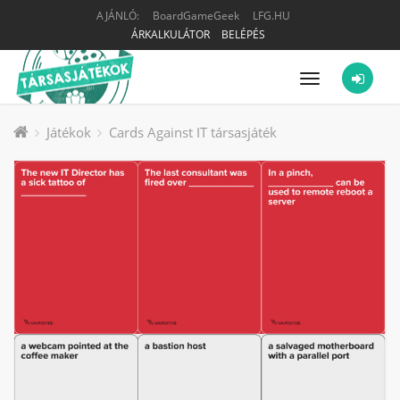
AJÁNLÓ:
BoardGameGeek
LFG.HU
ÁRKALKULÁTOR
BELÉPÉS
Menü
Játékok
Cards Against IT társasjáték