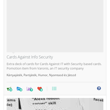
Cards Against Info Security
Extra deck of cards for Cards Against IT with Security based cards.
Pomotion item from Varonis, an IT security company
Kártyajáték
,
Partijáték
,
Humor
,
Nyomtasd és Játszd
0