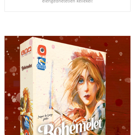
elengedhetetlen kellékei!