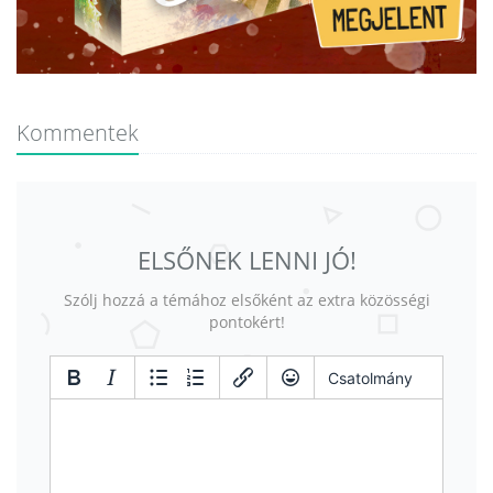
Kommentek
ELSŐNEK LENNI JÓ!
Szólj hozzá a témához elsőként az extra közösségi
pontokért!
Csatolmány