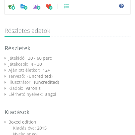
0
Részletes adatok
Részletek
Játékidő:
30 - 60 perc
Játékosok:
4 - 30
Ajánlott életkor:
12+
Tervező:
(Uncredited)
Illusztrátor:
(Uncredited)
Kiadók:
Varonis
Elérhető nyelvek:
angol
Kiadások
Boxed edition
Kiadás éve:
2015
Nyelv: angol