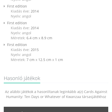
First edition
Kiadás éve:
2014
Nyelv: angol
First edition
Kiadás éve:
2014
Nyelv: angol
Méretek:
6.4 cm
x
8.9 cm
First edition
Kiadás éve:
2015
Nyelv: angol
Méretek:
7 cm
x
12.5 cm
x
1 cm
Hasonló játékok
Az alábbi játékok a hasonlítanak leginkább a(z) Cards Against
Humanity: Ten Days or Whatever of Kwanzaa társasjátékhoz