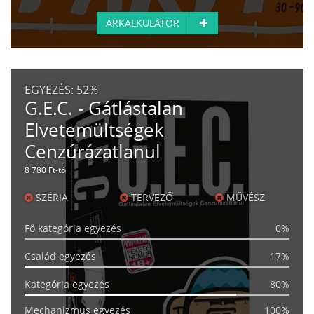
ÁRKALKULÁTOR
EGYEZÉS:
52%
G.E.C. - Gátlástalan
Elvetemültségek
Cenzúrázatlanul
8 780 Ft-tól
SZÉRIA
TERVEZŐ
MŰVÉSZ
Fő kategória egyezés
0%
Család egyezés
17%
Kategória egyezés
80%
Mechanizmus egyezés
100%