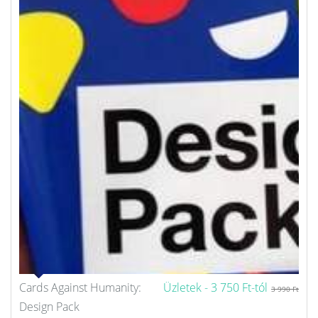
Cards Against Humanity:
Üzletek -
3 750 Ft-tól
3 990 Ft
Design Pack