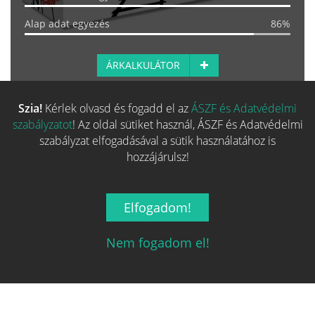
Alap adat egyezés
86%
ÁRKALKULÁTOR
Szia!
Kérlek olvasd és fogadd el az
ÁSZF és Adatvédelmi
Több hasonló játék keresése
szabályzatot
! Az oldal sütiket használ, ÁSZF és Adatvédelmi
szabályzat elfogadásával a sütik használatához is
hozzájárulsz!
Elfogadom!
Nem fogadom el!