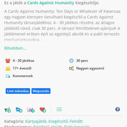
Ez a játék a
Cards Against Humanity
kiegészítője.
A Cards Against Humanity: Ten Days or Whatever of Kwanzaa
egy nagyon könnyen tanulható kiegészítő a Cards Against
Humanity társasjátékhoz, 4 - 30 játékos részére, az átlagos
játékidő rövid, csak 30 perc. A társast felnőtteknek ajánljuk! A
játékmenet erősen épít az egyidejű akciók és a pakli tervezés
mechanizmusokra.
4 - 30 játékos
30 perc
17+ évestől
Nagyon egyszerű
Kommentek
Link másolása
Megosztás
0
Kategória:
Kártyajáték
,
Kiegészítő
,
Felnőtt
Mechanizmus:
Egyidejű akciók
,
Pakli tervezés