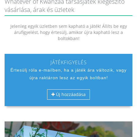
Whatever of Kwanzaa társasjáték kiegészítő
vásárlása, árak és üzletek
Jelenleg egyik üzletben sem kapható a játék! Állíts be egy
árufigyelést, hogy értesülj, amikor újra kapható lesz a
boltokban!
JÁTÉKFIGYELÉS
Értesülj róla e-mailben, ha a játék ára változik, vagy
újra raktáron lesz az egyik boltban!
Új hozzáadása