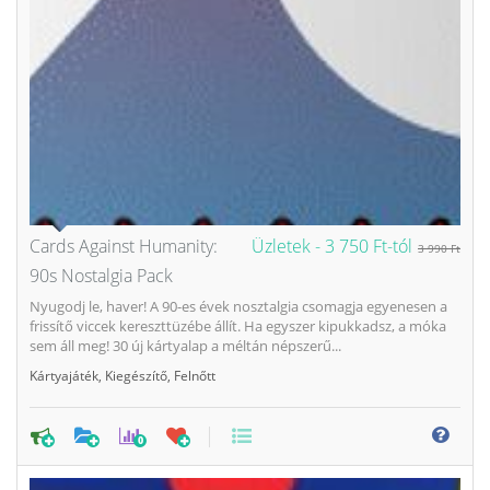
Cards Against Humanity:
Üzletek -
3 750 Ft-tól
3 990 Ft
90s Nostalgia Pack
Nyugodj le, haver! A 90-es évek nosztalgia csomagja egyenesen a
frissítő viccek kereszttüzébe állít. Ha egyszer kipukkadsz, a móka
sem áll meg! 30 új kártyalap a méltán népszerű...
Kártyajáték
,
Kiegészítő
,
Felnőtt
0