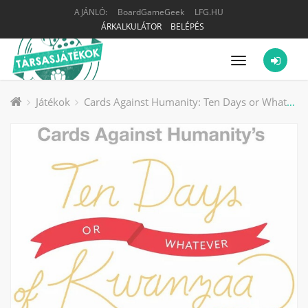
AJÁNLÓ:
BoardGameGeek
LFG.HU
ÁRKALKULÁTOR
BELÉPÉS
Menü
Játékok
Cards Against Humanity: Ten Days or Whatever of Kwanzaa társasjáték kiegészítő