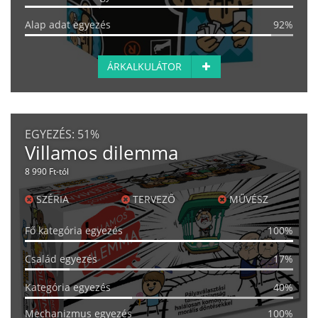
Alap adat egyezés
92%
ÁRKALKULÁTOR
EGYEZÉS:
51%
Villamos dilemma
8 990 Ft-tól
SZÉRIA
TERVEZŐ
MŰVÉSZ
Fő kategória egyezés
100%
Család egyezés
17%
Kategória egyezés
40%
Mechanizmus egyezés
100%