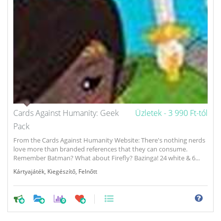
Cards Against Humanity: Geek
Üzletek -
3 990 Ft-tól
Pack
From the Cards Against Humanity Website: There's nothing nerds
love more than branded references that they can consume.
Remember Batman? What about Firefly? Bazinga! 24 white & 6...
Kártyajáték
,
Kiegészítő
,
Felnőtt
0