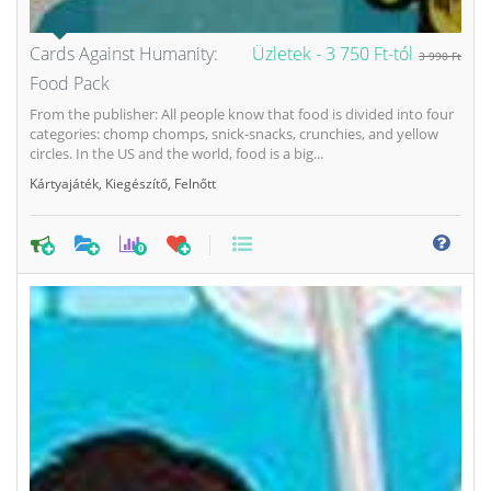
Cards Against Humanity:
Üzletek -
3 750 Ft-tól
3 990 Ft
Food Pack
From the publisher: All people know that food is divided into four
categories: chomp chomps, snick-snacks, crunchies, and yellow
circles. In the US and the world, food is a big...
Kártyajáték
,
Kiegészítő
,
Felnőtt
0