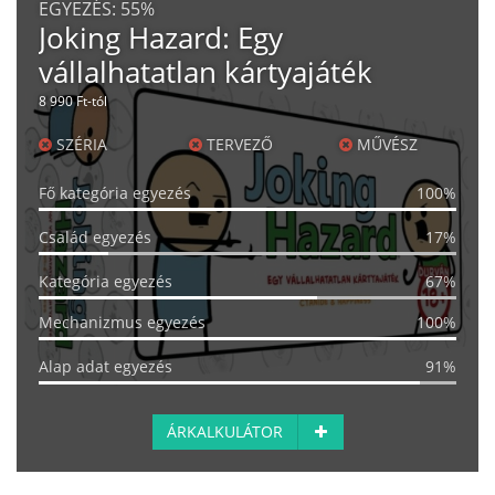
EGYEZÉS:
55%
Joking Hazard: Egy
vállalhatatlan kártyajáték
8 990 Ft-tól
SZÉRIA
TERVEZŐ
MŰVÉSZ
Fő kategória egyezés
100%
Család egyezés
17%
Kategória egyezés
67%
Mechanizmus egyezés
100%
Alap adat egyezés
91%
ÁRKALKULÁTOR