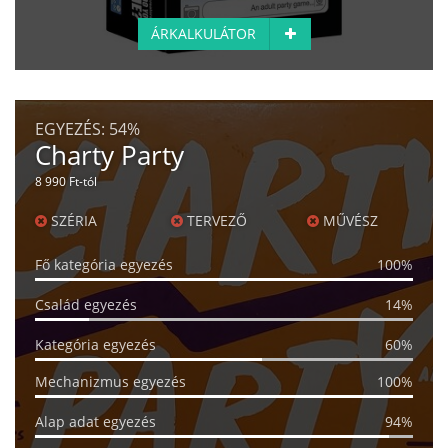
ÁRKALKULÁTOR
EGYEZÉS:
54%
Charty Party
8 990 Ft-tól
SZÉRIA
TERVEZŐ
MŰVÉSZ
Fő kategória egyezés
100%
Család egyezés
14%
Kategória egyezés
60%
Mechanizmus egyezés
100%
Alap adat egyezés
94%