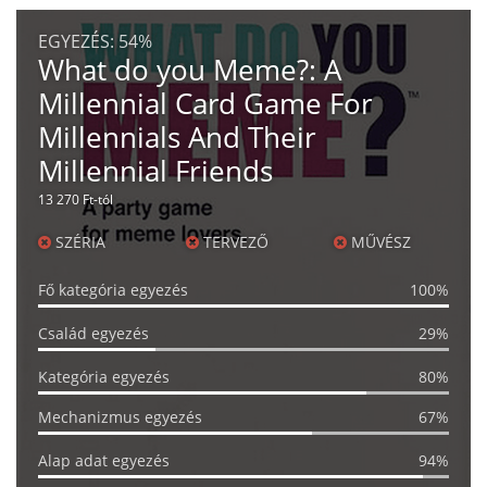
EGYEZÉS:
54%
What do you Meme?: A
Millennial Card Game For
Millennials And Their
Millennial Friends
13 270 Ft-tól
SZÉRIA
TERVEZŐ
MŰVÉSZ
Fő kategória egyezés
100%
Család egyezés
29%
Kategória egyezés
80%
Mechanizmus egyezés
67%
Alap adat egyezés
94%