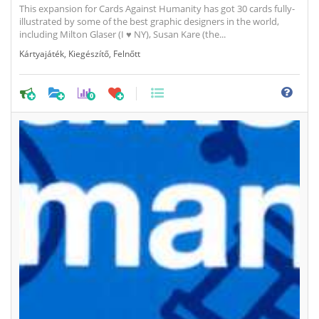
This expansion for Cards Against Humanity has got 30 cards fully-
illustrated by some of the best graphic designers in the world,
including Milton Glaser (I ♥ NY), Susan Kare (the...
Kártyajáték
,
Kiegészítő
,
Felnőtt
0