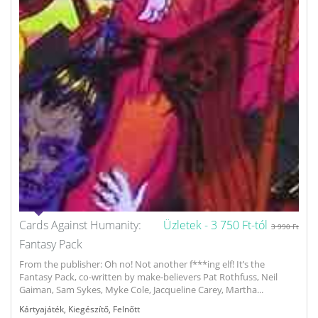
Cards Against Humanity:
Üzletek -
3 750 Ft-tól
3 990 Ft
Fantasy Pack
From the publisher: Oh no! Not another f***ing elf! It’s the
Fantasy Pack, co-written by make-believers Pat Rothfuss, Neil
Gaiman, Sam Sykes, Myke Cole, Jacqueline Carey, Martha...
Kártyajáték
,
Kiegészítő
,
Felnőtt