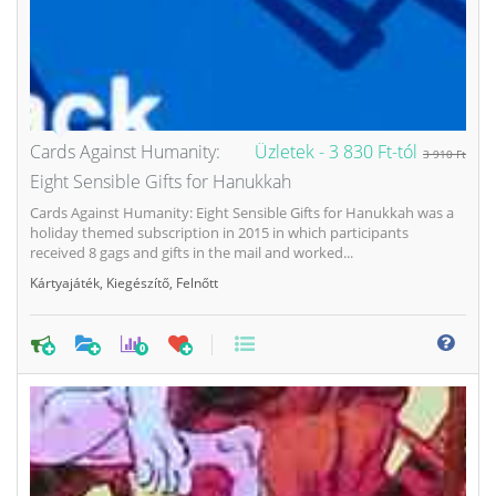
Cards Against Humanity:
Üzletek -
3 830 Ft-tól
3 910 Ft
Eight Sensible Gifts for Hanukkah
Cards Against Humanity: Eight Sensible Gifts for Hanukkah was a
holiday themed subscription in 2015 in which participants
received 8 gags and gifts in the mail and worked...
Kártyajáték
,
Kiegészítő
,
Felnőtt
0