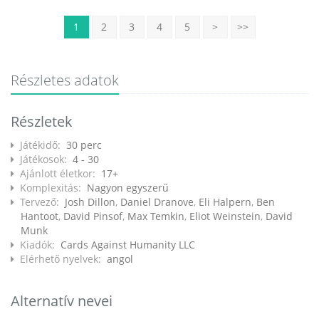
1
2
3
4
5
>
>>
Részletes adatok
Részletek
Játékidő:
30 perc
Játékosok:
4 - 30
Ajánlott életkor:
17+
Komplexitás:
Nagyon egyszerű
Tervező:
Josh Dillon
,
Daniel Dranove
,
Eli Halpern
,
Ben
Hantoot
,
David Pinsof
,
Max Temkin
,
Eliot Weinstein
,
David
Munk
Kiadók:
Cards Against Humanity LLC
Elérhető nyelvek:
angol
Alternatív nevei