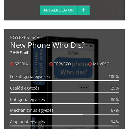
ÁRKALKULÁTOR
EGYEZÉS:
54%
New Phone Who Dis?
7 949 Ft-tól
SZÉRIA
TERVEZŐ
MŰVÉSZ
Fő kategória egyezés
100%
Család egyezés
25%
Kategória egyezés
80%
Mechanizmus egyezés
67%
Alap adat egyezés
94%