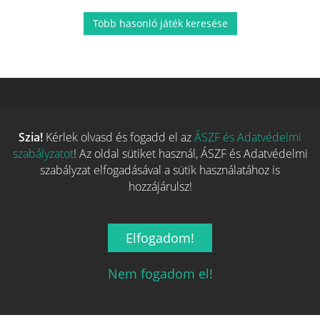
Több hasonló játék keresése
Szia!
Kérlek olvasd és fogadd el az
ÁSZF és Adatvédelmi
szabályzatot
! Az oldal sütiket használ, ÁSZF és Adatvédelmi
szabályzat elfogadásával a sütik használatához is
hozzájárulsz!
Magyarország társasjáték keresője!
Elfogadom!
A társasjáték érték!
Nem fogadom el!