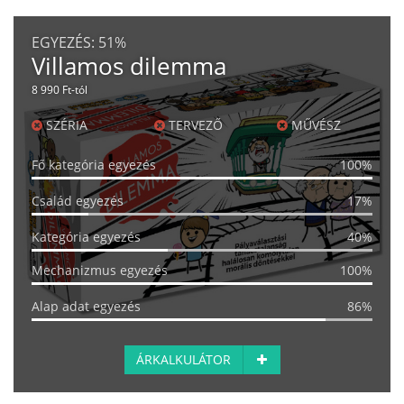
EGYEZÉS:
51%
Villamos dilemma
8 990 Ft-tól
SZÉRIA
TERVEZŐ
MŰVÉSZ
Fő kategória egyezés
100%
Család egyezés
17%
Kategória egyezés
40%
Mechanizmus egyezés
100%
Alap adat egyezés
86%
ÁRKALKULÁTOR