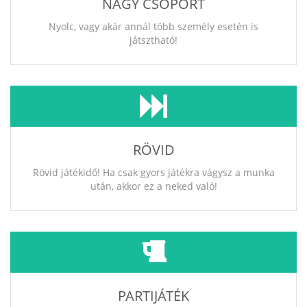
NAGY CSOPORT
Nyolc, vagy akár annál több személy esetén is
játsztható!
RÖVID
Rövid játékidő! Ha csak gyors játékra vágysz a munka
után, akkor ez a neked való!
PARTIJÁTÉK