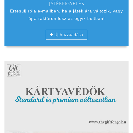
JÁTÉKFIGYELÉS
Értesülj róla e-mailben, ha a játék ára változik, vagy
újra raktáron lesz az egyik boltban!
Új hozzáadása