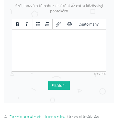
Szólj hozzá a témához elsőként az extra közösségi
pontokért!
Csatolmány
0 / 2000
Elküldés
A
Cards Against Humanity
társasjáték és