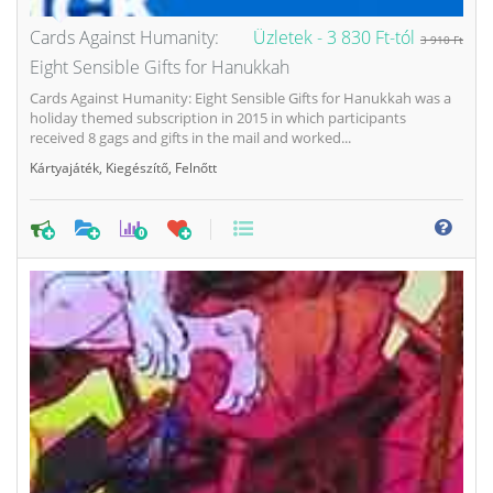
Cards Against Humanity:
Üzletek -
3 830 Ft-tól
3 910 Ft
Eight Sensible Gifts for Hanukkah
Cards Against Humanity: Eight Sensible Gifts for Hanukkah was a
holiday themed subscription in 2015 in which participants
received 8 gags and gifts in the mail and worked...
Kártyajáték
,
Kiegészítő
,
Felnőtt
0