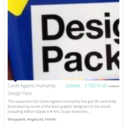
Cards Against Humanity:
Üzletek -
3 750 Ft-tól
3 990 Ft
Design Pack
This expansion for Cards Against Humanity has got 30 cards fully-
illustrated by some of the best graphic designers in the world,
including Milton Glaser (I ♥ NY), Susan Kare (the...
Kártyajáték
,
Kiegészítő
,
Felnőtt