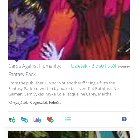
Cards Against Humanity:
Üzletek -
3 750 Ft-tól
3 990 Ft
Fantasy Pack
From the publisher: Oh no! Not another f***ing elf! It’s the
Fantasy Pack, co-written by make-believers Pat Rothfuss, Neil
Gaiman, Sam Sykes, Myke Cole, Jacqueline Carey, Martha...
Kártyajáték
,
Kiegészítő
,
Felnőtt
0