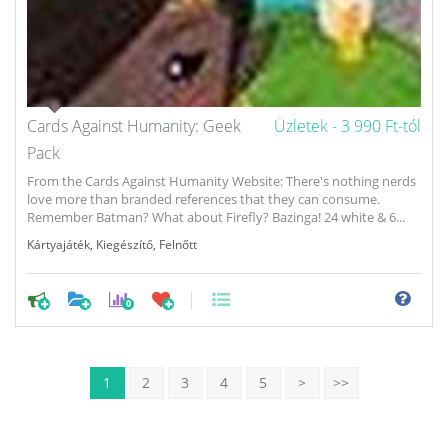
Cards Against Humanity: Geek
Üzletek -
3 990 Ft-tól
Pack
From the Cards Against Humanity Website: There's nothing nerds
love more than branded references that they can consume.
Remember Batman? What about Firefly? Bazinga! 24 white & 6...
Kártyajáték
,
Kiegészítő
,
Felnőtt
0
1
2
3
4
5
>
>>