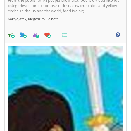
From the publisher: All people know that food is divided into four
categories: chomp chomps, snick-snacks, crunchies, and yellow
circles. In the US and the world, food is a big...
Kártyajáték
,
Kiegészítő
,
Felnőtt
0