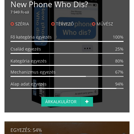
New Phone Who Dis?
7 949 Ft-tól
SZÉRIA
TERVEZŐ
MŰVÉSZ
Fő kategória egyezés
100%
Család egyezés
25%
Kategória egyezés
80%
Mechanizmus egyezés
67%
Alap adat egyezés
94%
ÁRKALKULÁTOR
EGYEZÉS:
54%