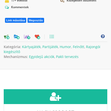
17+ évestől
Közepesen összetett
Kommentek
Link másolása
Megosztás
0
Kategória:
Kártyajáték
,
Partijáték
,
Humor
,
Felnőtt
,
Rajongói
kiegészítő
Mechanizmus:
Egyidejű akciók
,
Pakli tervezés