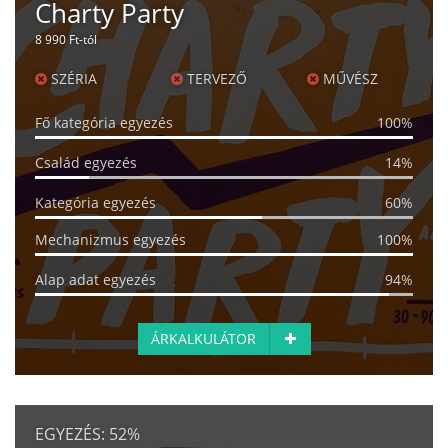
Charty Party
8 990 Ft-tól
SZÉRIA
TERVEZŐ
MŰVÉSZ
Fő kategória egyezés
100%
Család egyezés
14%
Kategória egyezés
60%
Mechanizmus egyezés
100%
Alap adat egyezés
94%
ÁRKALKULÁTOR
EGYEZÉS:
52%