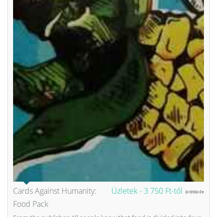
Cards Against Humanity:
Üzletek -
3 750 Ft-tól
3 990 Ft
Food Pack