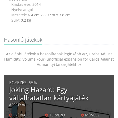
Kiadás éve:
2014
Nyelv: angol
Méretek:
6.4 cm
x
8.9 cm
x
3.8 cm
Súly:
0.2
kg
Hasonló játékok
Az alábbi játékok a hasonlítanak leginkább a(z) Crabs Adjust
Humidity: Volume Four (unofficial expansion for Cards Against
Humanity) társasjátékhoz
EGYEZÉS:
55%
Joking Hazard: Egy
vállalhatatlan kártyajáték
8 990 Ft-tól
SZÉRIA
TERVEZŐ
MŰVÉSZ