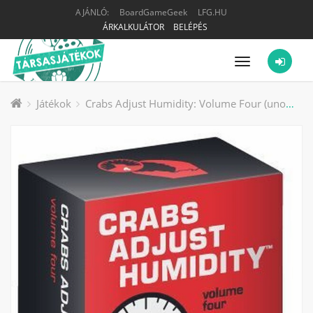
AJÁNLÓ:
BoardGameGeek
LFG.HU
ÁRKALKULÁTOR
BELÉPÉS
Menü
Játékok
Crabs Adjust Humidity: Volume Four (unofficial expansion for Cards Against Humanity) társasjáték kiegészítő