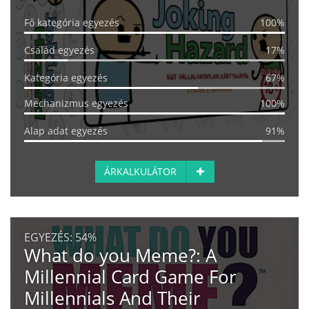
Fő kategória egyezés
100%
Család egyezés
17%
Kategória egyezés
67%
Mechanizmus egyezés
100%
Alap adat egyezés
91%
ÁRKALKULÁTOR
EGYEZÉS:
54%
What do you Meme?: A
Millennial Card Game For
Millennials And Their