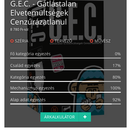
G.E.C. - Gátlástalan
Elvetemültségek
Cenzúrázatlanul
8 780 Ft-tól
SZÉRIA
TERVEZŐ
MŰVÉSZ
Fő kategória egyezés
0%
Család egyezés
17%
Kategória egyezés
80%
Mechanizmus egyezés
100%
Alap adat egyezés
92%
ÁRKALKULÁTOR