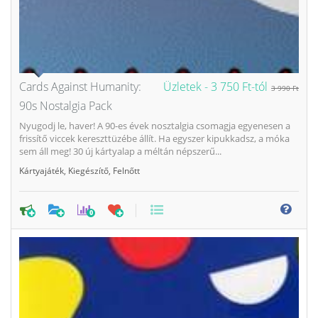
Cards Against Humanity:
Üzletek -
3 750 Ft-tól
3 990 Ft
90s Nostalgia Pack
Nyugodj le, haver! A 90-es évek nosztalgia csomagja egyenesen a
frissítő viccek kereszttüzébe állít. Ha egyszer kipukkadsz, a móka
sem áll meg! 30 új kártyalap a méltán népszerű...
Kártyajáték
,
Kiegészítő
,
Felnőtt
0