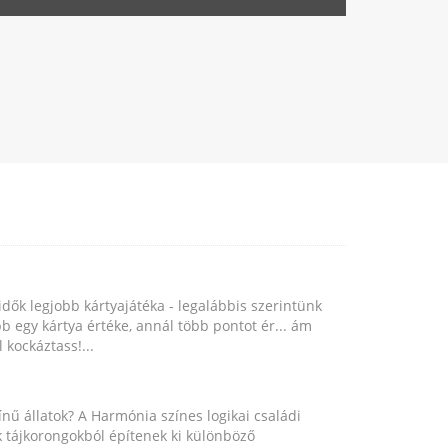
idők legjobb kártyajátéka - legalábbis szerintünk
b egy kártya értéke, annál több pontot ér... ám
 kockáztass!...
nű állatok? A Harmónia színes logikai családi
ok tájkorongokból építenek ki különböző