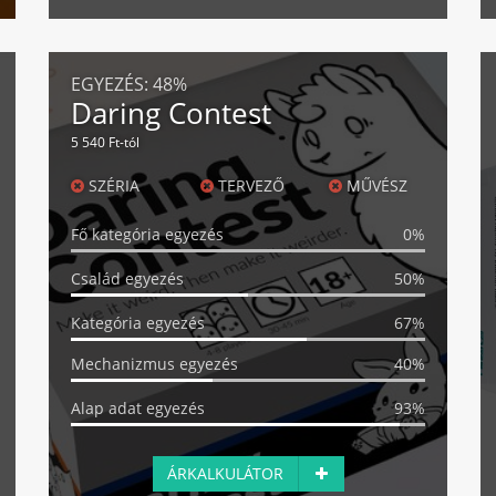
EGYEZÉS:
48%
Daring Contest
5 540 Ft-tól
SZÉRIA
TERVEZŐ
MŰVÉSZ
Fő kategória egyezés
0%
Család egyezés
50%
Kategória egyezés
67%
Mechanizmus egyezés
40%
Alap adat egyezés
93%
ÁRKALKULÁTOR