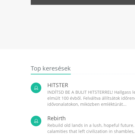
Top keresések
HITSTER
INDÍTSD BE A BULIT HITSTERREL! Hallgass l
elmúlt 100 évből. Felváltva állítsátok időr
idővonalatokon, miközben emléktúrát...
Rebirth
Rebuild old lands in a lush, hopeful future.
calamities that left civilization in shambles