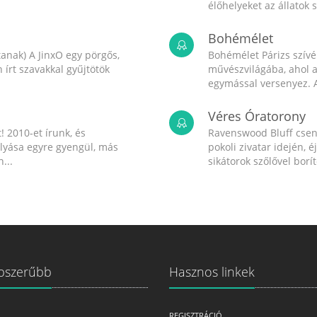
élőhelyeket az állatok 
Bohémélet
anak) A JinxO egy pörgős,
Bohémélet Párizs szív
írt szavakkal gyűjtötök
művészvilágába, ahol a
egymással versenyez. A
Véres Óratorony
! 2010-et írunk, és
Ravenswood Bluff csend
olyása egyre gyengül, más
pokoli zivatar idején, é
...
sikátorok szőlővel boríto
pszerűbb
Hasznos linkek
REGISZTRÁCIÓ