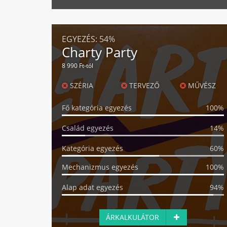
EGYEZÉS:
54%
Charty Party
8 990 Ft-tól
SZÉRIA
TERVEZŐ
MŰVÉSZ
Fő kategória egyezés
100%
Család egyezés
14%
Kategória egyezés
60%
Mechanizmus egyezés
100%
Alap adat egyezés
94%
ÁRKALKULÁTOR