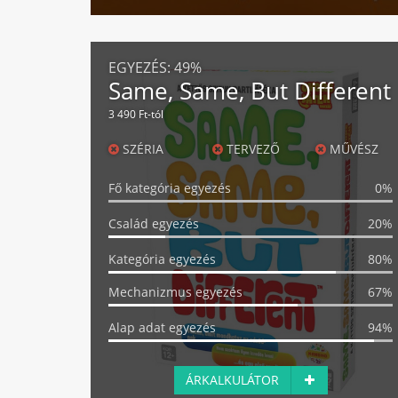
EGYEZÉS:
49%
Same, Same, But Different
3 490 Ft-tól
SZÉRIA
TERVEZŐ
MŰVÉSZ
Fő kategória egyezés
0%
Család egyezés
20%
Kategória egyezés
80%
Mechanizmus egyezés
67%
Alap adat egyezés
94%
ÁRKALKULÁTOR