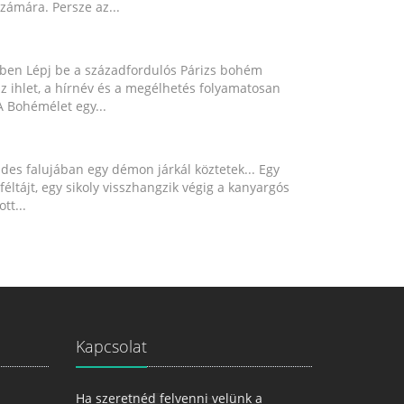
számára. Persze az...
ében Lépj be a századfordulós Párizs bohém
z ihlet, a hírnév és a megélhetés folyamatosan
 Bohémélet egy...
es falujában egy démon járkál köztetek... Egy
jféltájt, egy sikoly visszhangzik végig a kanyargós
tt...
Kapcsolat
Ha szeretnéd felvenni velünk a