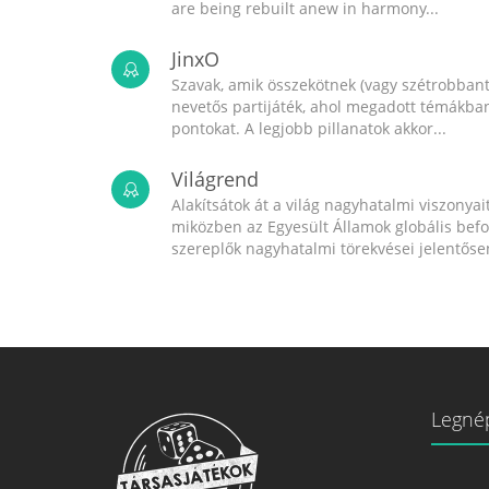
are being rebuilt anew in harmony...
JinxO
Szavak, amik összekötnek (vagy szétrobbant
nevetős partijáték, ahol megadott témákban 
pontokat. A legjobb pillanatok akkor...
Világrend
Alakítsátok át a világ nagyhatalmi viszonyait
miközben az Egyesült Államok globális bef
szereplők nagyhatalmi törekvései jelentősen
Legné