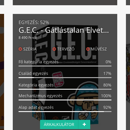
EGYEZÉS:
52%
G.E.C. - Gátlástalan Elvetemültségek Cenzúrázatlanul
8 490 Ft-tól
SZÉRIA
TERVEZŐ
MŰVÉSZ
Fő kategória egyezés
0%
Család egyezés
17%
Kategória egyezés
80%
Mechanizmus egyezés
100%
Alap adat egyezés
92%
ÁRKALKULÁTOR