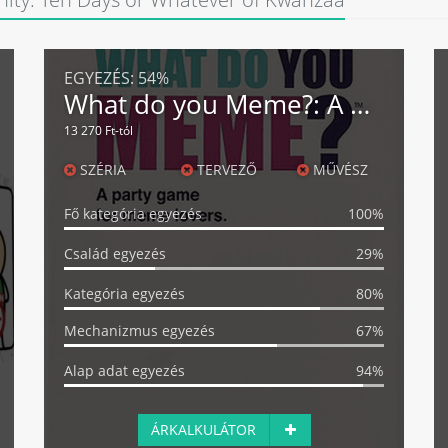
EGYEZÉS:
54%
What do you Meme?: A Millennial Card Game For Millennials And Their Millennial Friends
13 270 Ft-tól
SZÉRIA
TERVEZŐ
MŰVÉSZ
Fő kategória egyezés
100%
Család egyezés
29%
Kategória egyezés
80%
Mechanizmus egyezés
67%
Alap adat egyezés
94%
ÁRKALKULÁTOR