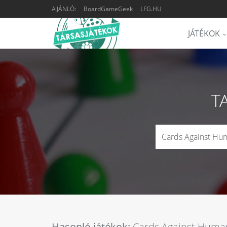
AJÁNLÓ:
BoardGameGeek
LFG.HU
JÁTÉKOK
T
Hasonló játékok:
Cards Against Human