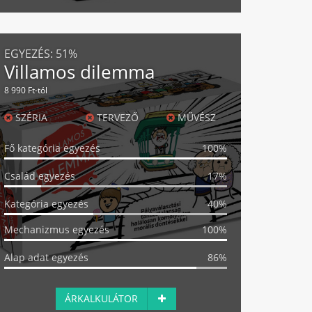
EGYEZÉS:
51%
Villamos dilemma
8 990 Ft-tól
SZÉRIA
TERVEZŐ
MŰVÉSZ
Fő kategória egyezés
100%
Család egyezés
17%
Kategória egyezés
40%
Mechanizmus egyezés
100%
Alap adat egyezés
86%
ÁRKALKULÁTOR