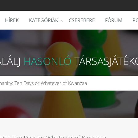
HÍREK
KATEGÓRIÁK
CSEREBERE
FÓRUM
PO
ALÁLJ
HASONLÓ
TÁRSASJÁTÉK
ity: Ten Days or Whatever of Kwanzaa