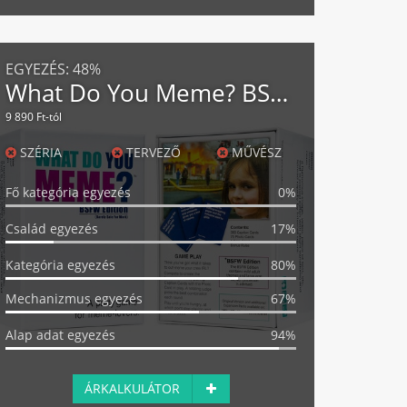
EGYEZÉS:
48%
What Do You Meme? BSFW Edition
9 890 Ft-tól
SZÉRIA
TERVEZŐ
MŰVÉSZ
Fő kategória egyezés
0%
Család egyezés
17%
Kategória egyezés
80%
Mechanizmus egyezés
67%
Alap adat egyezés
94%
ÁRKALKULÁTOR