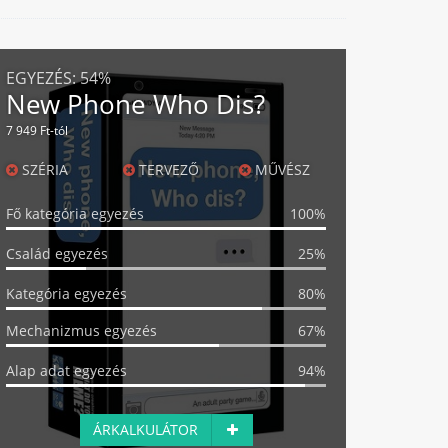
EGYEZÉS:
54%
New Phone Who Dis?
7 949 Ft-tól
SZÉRIA
TERVEZŐ
MŰVÉSZ
Fő kategória egyezés
100%
Család egyezés
25%
Kategória egyezés
80%
Mechanizmus egyezés
67%
Alap adat egyezés
94%
ÁRKALKULÁTOR