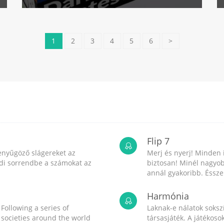
1
2
3
4
5
6
>
Flip 7
enyűgöző slágereket az
Merj és nyerj! Minden 
endi sorrendbe a számokat az
biztosan! Minél nagyob
annál gyakoribb. Ésszel
Harmónia
 Following a series of
Laknak-e nálatok sokszí
, societies around the world
társasjáték. A játékos