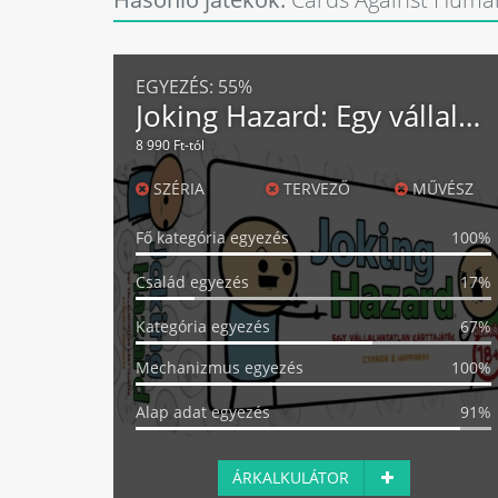
EGYEZÉS:
55%
Joking Hazard: Egy vállalhatatlan kártyajáték
8 990 Ft-tól
SZÉRIA
TERVEZŐ
MŰVÉSZ
Fő kategória egyezés
100%
Család egyezés
17%
Kategória egyezés
67%
Mechanizmus egyezés
100%
Alap adat egyezés
91%
ÁRKALKULÁTOR