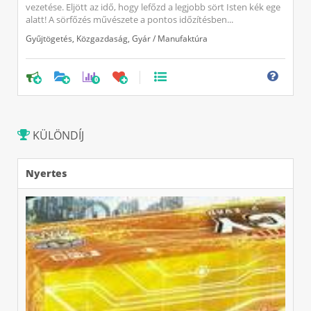
vezetése. Eljött az idő, hogy lefőzd a legjobb sört Isten kék ege
alatt! A sörfőzés művészete a pontos időzítésben...
Gyűjtögetés
,
Közgazdaság
,
Gyár / Manufaktúra
0
KÜLÖNDÍJ
Nyertes