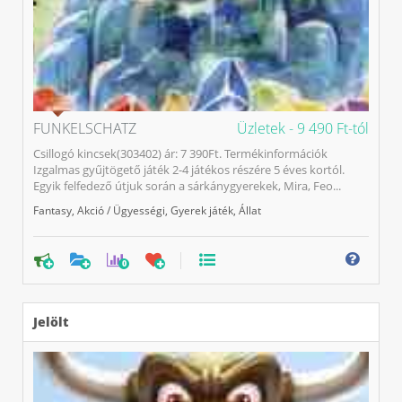
FUNKELSCHATZ
Üzletek -
9 490 Ft-tól
Csillogó kincsek(303402) ár: 7 390Ft. Termékinformációk
Izgalmas gyűjtögető játék 2-4 játékos részére 5 éves kortól.
Egyik felfedező útjuk során a sárkánygyerekek, Mira, Feo...
Fantasy
,
Akció / Ügyességi
,
Gyerek játék
,
Állat
0
Jelölt