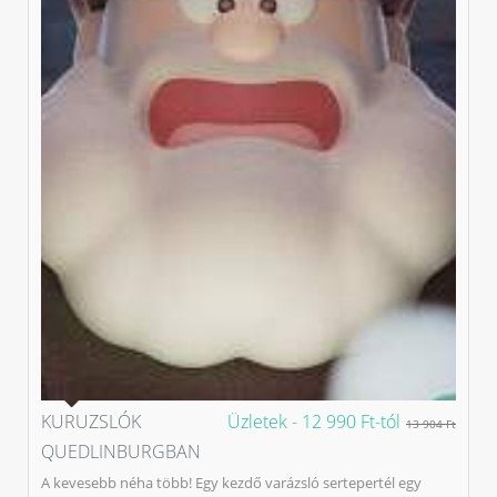
KURUZSLÓK
Üzletek -
12 990 Ft-tól
13 904 Ft
QUEDLINBURGBAN
A kevesebb néha több! Egy kezdő varázsló sertepertél egy