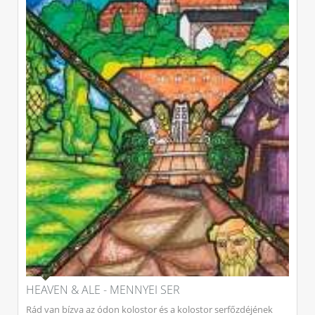
HEAVEN & ALE - MENNYEI SER
Rád van bízva az ódon kolostor és a kolostor serfőzdéjének