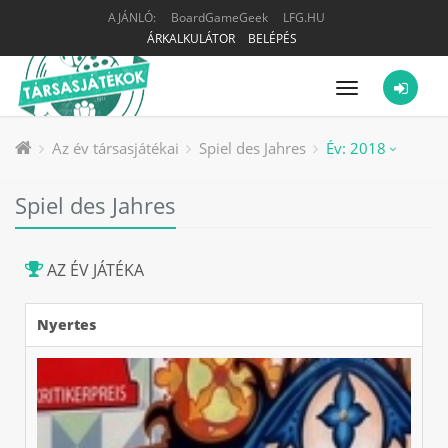
AJÁNLÓ:
BoardGameGeek
LFG.HU
ÁRKALKULÁTOR
BELÉPÉS
Menü
Az év társasjátékai
Spiel des Jahres
Év: 2018
Spiel des Jahres
AZ ÉV JÁTÉKA
Nyertes