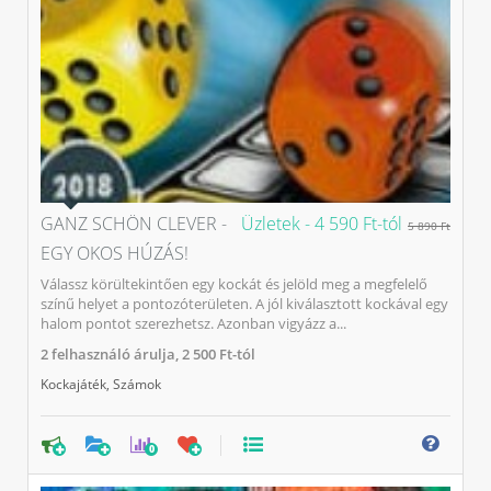
GANZ SCHÖN CLEVER -
Üzletek -
4 590 Ft-tól
5 890 Ft
EGY OKOS HÚZÁS!
Válassz körültekintően egy kockát és jelöld meg a megfelelő
színű helyet a pontozóterületen. A jól kiválasztott kockával egy
halom pontot szerezhetsz. Azonban vigyázz a...
2
felhasználó árulja,
2 500 Ft-tól
Kockajáték
,
Számok
0