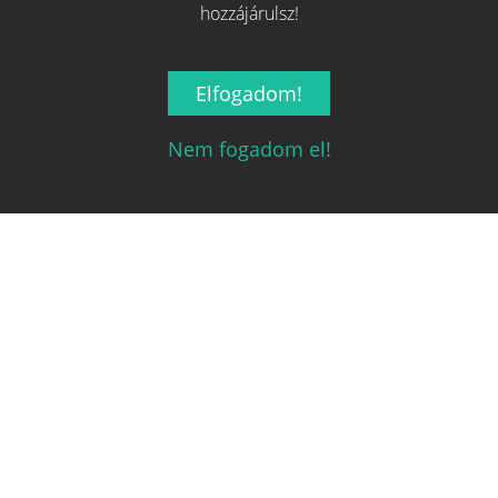
hozzájárulsz!
0
Elfogadom!
Spiel des Jahres
Nem fogadom el!
Az év játéka
Az év gyerekjátéka
Az év gémerjátéka
Különdíj