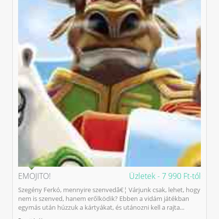
EMOJITO!
Üzletek -
7 990 Ft-tól
Szegény Ferkó, mennyire szenvedâ€¦ Várjunk csak, lehet, hogy
nem is szenved, hanem erőlködik? Ebben a vidám játékban
egymás után húzzuk a kártyákat, és utánozni kell a rajta...