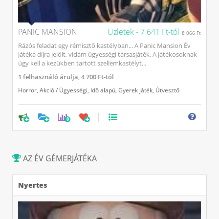
PANIC MANSION
Üzletek -
7 641 Ft-tól
8 066 Ft
Rázós feladat egy rémisztő kastélyban... A Panic Mansion Év
játéka díjra jelölt, vidám ügyességi társasjáték. A játékosoknak
úgy kell a kezükben tartott szellemkastélyt...
1
felhasználó árulja,
4 700 Ft-tól
Horror
,
Akció / Ügyességi
,
Idő alapú
,
Gyerek játék
,
Útvesztő
0
AZ ÉV GÉMERJÁTÉKA
Nyertes