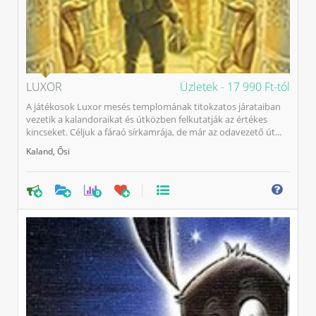
LUXOR
Üzletek -
17 990 Ft-tól
A játékosok Luxor mesés templomának titokzatos járataiban
vezetik a kalandoraikat és útközben felkutatják az értékes
kincseket. Céljuk a fáraó sírkamrája, de már az odavezető út...
Kaland
,
Ősi
0