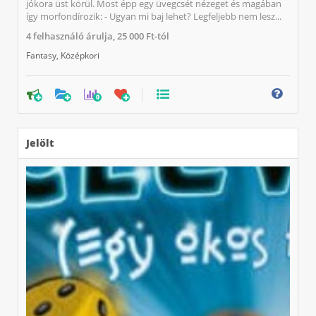
jókora üst körül. Most épp egy üvegcsét nézeget és magában
így morfondírozik: - Ugyan mi baj lehet? Legfeljebb nem lesz...
4
felhasználó árulja,
25 000 Ft-tól
Fantasy
,
Középkori
0
Jelölt