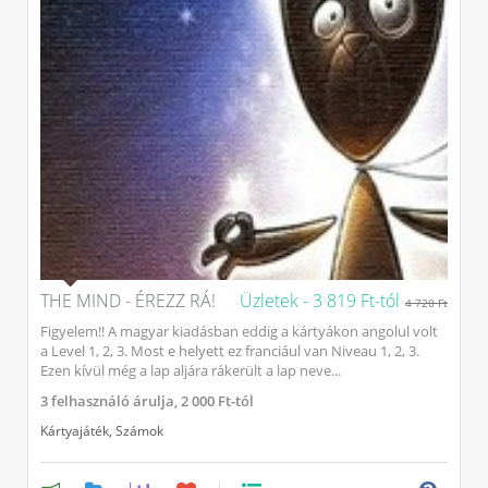
THE MIND - ÉREZZ RÁ!
Üzletek -
3 819 Ft-tól
4 720 Ft
Figyelem!! A magyar kiadásban eddig a kártyákon angolul volt
a Level 1, 2, 3. Most e helyett ez franciául van Niveau 1, 2, 3.
Ezen kívül még a lap aljára rákerült a lap neve...
3
felhasználó árulja,
2 000 Ft-tól
Kártyajáték
,
Számok