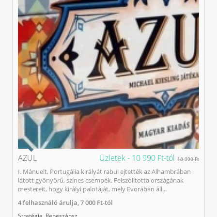
AZUL
Üzletek -
10 990 Ft-tól
18 990 Ft
I. Mánuelt, Portugália királyát rabul ejtették az Alhambrában
látott gyönyörű, színes csempék. Felszólította országának
mestereit, hogy királyi palotáját, mely Evorában áll...
4
felhasználó árulja,
7 000 Ft-tól
Stratégia
,
Reneszánsz