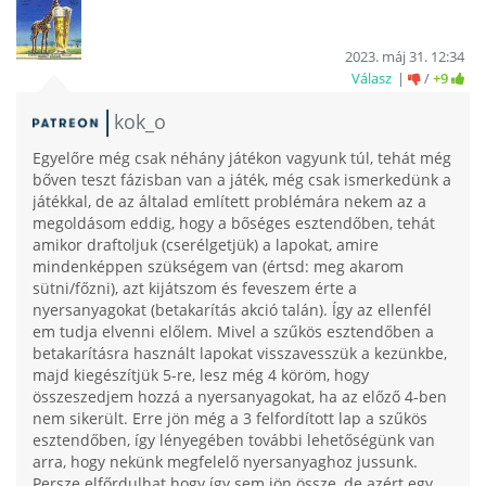
2023. máj 31. 12:34
Válasz
/
+9
kok_o
Egyelőre még csak néhány játékon vagyunk túl, tehát még
bőven teszt fázisban van a játék, még csak ismerkedünk a
játékkal, de az általad említett problémára nekem az a
megoldásom eddig, hogy a bőséges esztendőben, tehát
amikor draftoljuk (cserélgetjük) a lapokat, amire
mindenképpen szükségem van (értsd: meg akarom
sütni/főzni), azt kijátszom és feveszem érte a
nyersanyagokat (betakarítás akció talán). Így az ellenfél
em tudja elvenni előlem. Mivel a szűkös esztendőben a
betakarításra használt lapokat visszavesszük a kezünkbe,
majd kiegészítjük 5-re, lesz még 4 köröm, hogy
összeszedjem hozzá a nyersanyagokat, ha az előző 4-ben
nem sikerült. Erre jön még a 3 felfordított lap a szűkös
esztendőben, így lényegében további lehetőségünk van
arra, hogy nekünk megfelelő nyersanyaghoz jussunk.
Persze elfőrdulhat hogy így sem jön össze, de azért egy