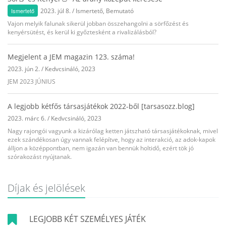
Ismertető
2023. júl 8.
/
Ismertető
,
Bemutató
Vajon melyik falunak sikerül jobban összehangolni a sörfőzést és
kenyérsütést, és kerül ki győztesként a rivalizálásból?
Megjelent a JEM magazin 123. száma!
2023. jún 2.
/
Kedvcsináló
,
2023
JEM 2023 JÚNIUS
A legjobb kétfős társasjátékok 2022-ből [tarsasozz.blog]
2023. márc 6.
/
Kedvcsináló
,
2023
Nagy rajongói vagyunk a kizárólag ketten játszható társasjátékoknak, mivel
ezek szándékosan úgy vannak felépítve, hogy az interakció, az adok-kapok
álljon a középpontban, nem igazán van bennük holtidő, ezért tök jó
szórakozást nyújtanak.
Díjak és jelölések
LEGJOBB KÉT SZEMÉLYES JÁTÉK