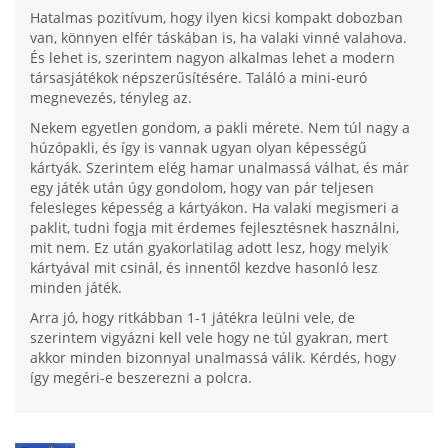
Hatalmas pozitívum, hogy ilyen kicsi kompakt dobozban
van, könnyen elfér táskában is, ha valaki vinné valahova.
És lehet is, szerintem nagyon alkalmas lehet a modern
társasjátékok népszerűsítésére. Találó a mini-euró
megnevezés, tényleg az.
Nekem egyetlen gondom, a pakli mérete. Nem túl nagy a
húzópakli, és így is vannak ugyan olyan képességű
kártyák. Szerintem elég hamar unalmassá válhat, és már
egy játék után úgy gondolom, hogy van pár teljesen
felesleges képesség a kártyákon. Ha valaki megismeri a
paklit, tudni fogja mit érdemes fejlesztésnek használni,
mit nem. Ez után gyakorlatilag adott lesz, hogy melyik
kártyával mit csinál, és innentől kezdve hasonló lesz
minden játék.
Arra jó, hogy ritkábban 1-1 játékra leülni vele, de
szerintem vigyázni kell vele hogy ne túl gyakran, mert
akkor minden bizonnyal unalmassá válik. Kérdés, hogy
így megéri-e beszerezni a polcra.