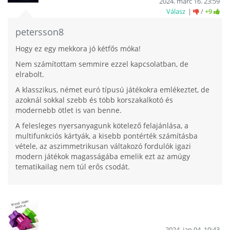
2024. márc 16. 23:59
Válasz
/
+9
petersson8
Hogy ez egy mekkora jó kétfős móka!
Nem számítottam semmire ezzel kapcsolatban, de
elrabolt.
A klasszikus, német euró típusú játékokra emlékeztet, de
azoknál sokkal szebb és több korszakalkotó és
modernebb ötlet is van benne.
A felesleges nyersanyagunk kötelező felajánlása, a
multifunkciós kártyák, a kisebb pontérték számításba
vétele, az aszimmetrikusan váltakozó fordulók igazi
modern játékok magasságába emelik ezt az amúgy
tematikailag nem túl erős csodát.
2024. jan 04. 10:43