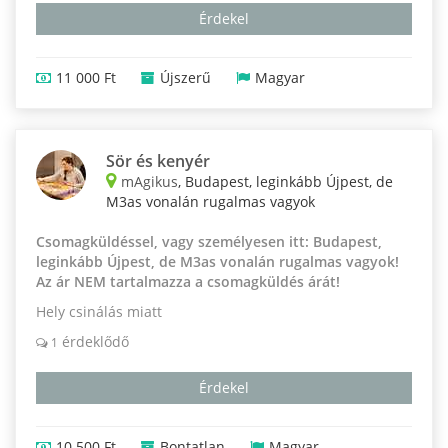
Érdekel
11 000 Ft
Újszerű
Magyar
Sör és kenyér
mAgikus
, Budapest, leginkább Újpest, de
M3as vonalán rugalmas vagyok
Csomagküldéssel, vagy személyesen itt: Budapest,
leginkább Újpest, de M3as vonalán rugalmas vagyok!
Az ár NEM tartalmazza a csomagküldés árát!
Hely csinálás miatt
érdeklődő
1
Érdekel
10 500 Ft
Bontatlan
Magyar