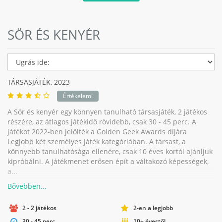
SÖR ÉS KENYÉR
TÁRSASJÁTÉK,
2023
Értékelem!
A Sör és kenyér egy könnyen tanulható társasjáték, 2 játékos
részére, az átlagos játékidő rövidebb, csak 30 - 45 perc. A
játékot 2022-ben jelölték a Golden Geek Awards díjára
Legjobb két személyes játék kategóriában. A társast, a
könnyebb tanulhatósága ellenére, csak 10 éves kortól ajánljuk
kipróbálni. A játékmenet erősen épít a váltakozó képességek,
a...
2 - 2 játékos
2-en a legjobb
30 - 45 perc
10+ évestől