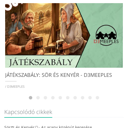
/ 
JÁTÉKSZABÁLY: SÖR ÉS KENYÉR - D3MEEPLES
/ D3MEEPLES
Kapcsolódó cikkek
Sör🍺 és Kenyér🍞- Az arany középút keresése