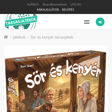
AJÁNLÓ:
BoardGameGeek
LFG.HU
ÁRKALKULÁTOR
BELÉPÉS
Menü
Játékok
Sör és kenyér társasjáték