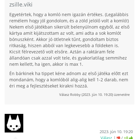
zsille.viki
Egyetértek, hogy a komló nem igazán értékes. (Legalábbis
remélem hogy jól gondolom, és a zöld jelölő volt a komló!)
Nekem első játékban sikerült belenyúlnom egyből, az első
kártya amit kijátszottam az volt, ami adta a sok komlót
bónuszként. Akkor jó ötletnek tűnt, gondoltam biztos
ritkaság, hiszen abból van legkevesebb a földeken is.
Kicsit félrevezető volt elsőre. Aztán a raktáram fele
állandóan csak azzal volt tele, és gyakorlatilag semmihez
nem kellett, ha igen, akkor is max 1.
Én bárkinek ha tippet kéne adnom az első játéka előtt ezt
mondanám, hogy a komlóból alig-alig kell 1-2 darab, nem
éri meg a fejlesztéseket kirakni hozzá.
Válasz
Robby
(
2023. jún 10. 19:20
) üzenetére
2023. jún 10. 19:20
Válasz
/
+8