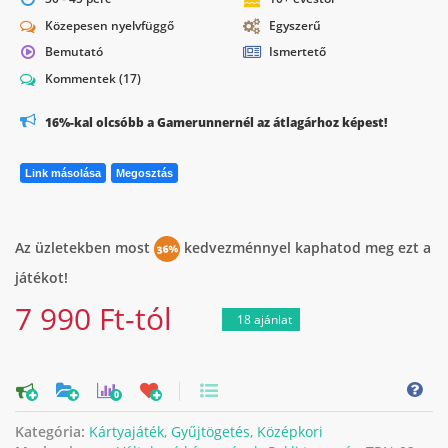
Közepesen nyelvfüggő
Egyszerű
Bemutató
Ismertető
Kommentek
(17)
16%-kal olcsóbb a Gamerunnernél az átlagárhoz képest!
Link másolása
Megosztás
Az üzletekben most
kedvezménnyel kaphatod meg ezt a
36%
játékot!
7 990 Ft-tól
18 ajánlat
0
Kategória:
Kártyajáték
,
Gyűjtögetés
,
Középkori