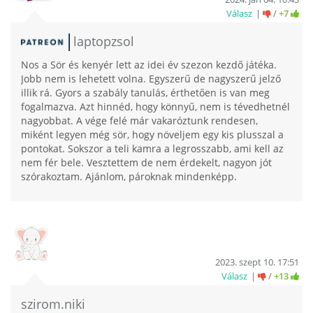
Válasz
/
+7
laptopzsol
Nos a Sör és kenyér lett az idei év szezon kezdő játéka.
Jobb nem is lehetett volna. Egyszerű de nagyszerű jelző
illik rá. Gyors a szabály tanulás, érthetően is van meg
fogalmazva. Azt hinnéd, hogy könnyű, nem is tévedhetnél
nagyobbat. A vége felé már vakaróztunk rendesen,
miként legyen még sör, hogy növeljem egy kis plusszal a
pontokat. Sokszor a teli kamra a legrosszabb, ami kell az
nem fér bele. Vesztettem de nem érdekelt, nagyon jót
szórakoztam. Ajánlom, pároknak mindenképp.
2023. szept 10. 17:51
Válasz
/
+13
szirom.niki