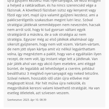
újra gyűjteni kezdesz más nyersanyagot, de kezd elfogyni
a helyed a raktáradban, és ha nincs szerencséd vége a
fázisnak. A következő fázisban sütsz egy kenyeret vagy
főzöl egy sört, majd újra valamit gyűjteni kezdesz, ami a
paklicserélgetős szakaszban megint lutri lesz. Szóval
stratégiai játéknak semmiképpen nem nevezném, hacsak
nem arról szól, hogy ki tud gyorsan váltani egyik
stratégiáról a másikra, de a sok stratégia az nem
stratégia. Egyszer még az első játékok alkalmával úgy
sikerült gyűjtenem, hogy nem volt vizem. Vártam-vártam,
de nem jött olyan kártya amit víz nélkül legyárthattam
volna, így megnéztem a paklit, hogy van-e egyáltalán ilyen
recept, de nem volt, így instant vége lett a játéknak. Van
pár játék ahol van egy akció ilyen esetekre, ami eléggé
büntet, de legalább ad lehetőséget a cserére, például
beválthatsz 3 meglévő nyersanyagot egy neked tetszőre.
Szóval nekem, hosszabb idő után újra elővéve már
megkopott kissé. Pár hét múlva újra nekiülök, és
megpróbálok keresni valami követhető stratégiát. Ha van
esetleg ötletetek, azt szívesen veszem.
Szerkesztve:
2023. ápr 10. 08:39