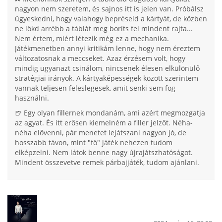
nagyon nem szeretem, és sajnos itt is jelen van. Próbálsz
ügyeskedni, hogy valahogy bepréseld a kártyát, de közben
ne lökd arrébb a táblát meg boríts fel mindent rajta...
Nem értem, miért létezik még ez a mechanika.
Játékmenetben annyi kritikám lenne, hogy nem éreztem
változatosnak a meccseket. Azaz érzésem volt, hogy
mindig ugyanazt csinálom, nincsenek élesen elkülönülő
stratégiai irányok. A kártyaképességek között szerintem
vannak teljesen feleslegesek, amit senki sem fog
használni.
🍺 Egy olyan fillernek mondanám, ami azért megmozgatja
az agyat. És itt erősen kiemelném a filler jelzőt. Néha-
néha elővenni, pár menetet lejátszani nagyon jó, de
hosszabb távon, mint "fő" játék nehezen tudom
elképzelni. Nem látok benne nagy újrajátszhatóságot.
Mindent összevetve remek párbajjáték, tudom ajánlani.