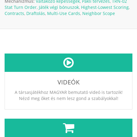
Mechanizmus:
Váltakozó képességek
,
Pakli tervezés
,
TRN-02
Stat Turn Order
,
Játék végi bónuszok
,
Highest-Lowest Scoring
,
Contracts
,
Draftolás
,
Multi-Use Cards
,
Neighbor Scope
VIDEÓK
A társasjátékhoz MAGYAR bemutató videó is tartozik!
Nézd meg őket és nem lesz gond a szabályokkal!