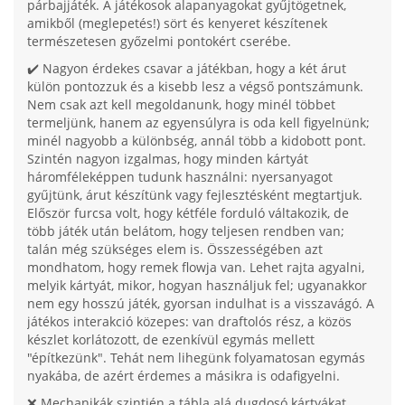
párbajjáték. A játékosok alapanyagokat gyűjtögetnek,
amikből (meglepetés!) sört és kenyeret készítenek
természetesen győzelmi pontokért cserébe.
✔️ Nagyon érdekes csavar a játékban, hogy a két árut
külön pontozzuk és a kisebb lesz a végső pontszámunk.
Nem csak azt kell megoldanunk, hogy minél többet
termeljünk, hanem az egyensúlyra is oda kell figyelnünk;
minél nagyobb a különbség, annál több a kidobott pont.
Szintén nagyon izgalmas, hogy minden kártyát
háromféleképpen tudunk használni: nyersanyagot
gyűjtünk, árut készítünk vagy fejlesztésként megtartjuk.
Először furcsa volt, hogy kétféle forduló váltakozik, de
több játék után belátom, hogy teljesen rendben van;
talán még szükséges elem is. Összességében azt
mondhatom, hogy remek flowja van. Lehet rajta agyalni,
melyik kártyát, mikor, hogyan használjuk fel; ugyanakkor
nem egy hosszú játék, gyorsan indulhat is a visszavágó. A
játékos interakció közepes: van draftolós rész, a közös
készlet korlátozott, de ezenkívül egymás mellett
"építkezünk". Tehát nem lihegünk folyamatosan egymás
nyakába, de azért érdemes a másikra is odafigyelni.
❌ Mechanikák szintjén a tábla alá dugdosó kártyákat