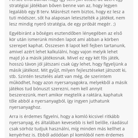
stratégiai játékban bőven benne van az, hogy legyen
legalább egy B terv. Másrészt nem biztos, hogy ez lesz a
tuti módszer, sőt ha alaposan letesztelték a játékot, nem
lesz mindig nyerő stratégia, de egy próbát megér. ;)
Egyébiránt a bőséges esztendőben lényegében az első
kör után ismerünk minden lapot ami abban a körben
szerepet kaphat. Összesen 8 lapot kell fejben tartanunk,
amivel azért lehet kalkulálni, hogy vajon melyik lehet
majd jó a másik játékosnak. Mivel ez egy két fős játék,
hosszú távon jól játszani csak úgy lehet, hogy figyeljünk a
másik játékost. Mit gyűjt, milyen fejlesztéseket játszott ki,
stb. Szintén tesztelés alatt van még, de szerintem
működhet, hogy azon nyersanyagokra, melyekből a másik
játékos tud bónuszt szerezni, nem kell annyit
beszerezünk, mert amikor megtelik a raktára, kaphatuk
tőle abból a nyersanyagból, így ingyen juthatunk
nyersanyaghoz.
Arra is érdemes figyelni, hogy a komló kicsivel ritkább
nyersanyag, és általában kevesebb is kell belőle, ráadásul
csak sörhöz tudjuk használni, míg minden más kellhet a
kenyérhez is. Ebből adódóan pl komlóból nem érdemes