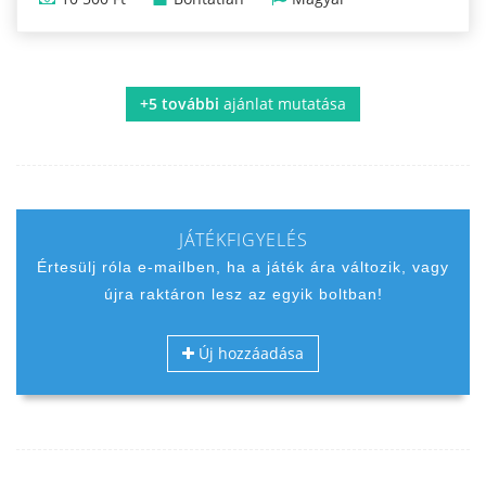
+5 további
ajánlat mutatása
JÁTÉKFIGYELÉS
Értesülj róla e-mailben, ha a játék ára változik, vagy
újra raktáron lesz az egyik boltban!
Új hozzáadása