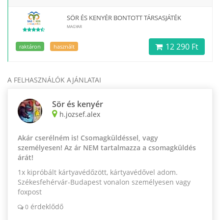
SÖR ÉS KENYÉR BONTOTT TÁRSASJÁTÉK
MAGYAR
12 290 Ft
raktáron
használt
A FELHASZNÁLÓK AJÁNLATAI
Sör és kenyér
h.jozsef.alex
Akár cserélném is! Csomagküldéssel, vagy
személyesen! Az ár NEM tartalmazza a csomagküldés
árát!
1x kipróbált kártyavédőzött, kártyavédővel adom.
Székesfehérvár-Budapest vonalon személyesen vagy
foxpost
érdeklődő
0