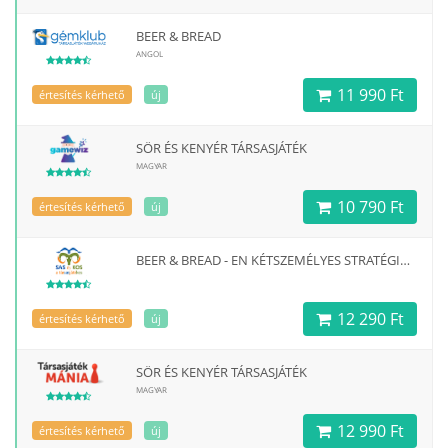
BEER & BREAD
ANGOL
11 990 Ft
értesítés kérhető
új
SÖR ÉS KENYÉR TÁRSASJÁTÉK
MAGYAR
10 790 Ft
értesítés kérhető
új
BEER & BREAD - EN KÉTSZEMÉLYES STRATÉGIAI KÁRTYAJÁTÉK
12 290 Ft
értesítés kérhető
új
SÖR ÉS KENYÉR TÁRSASJÁTÉK
MAGYAR
12 990 Ft
értesítés kérhető
új