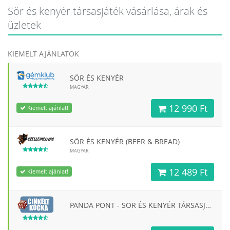
Sör és kenyér társasjáték vásárlása, árak és
üzletek
KIEMELT AJÁNLATOK
SÖR ÉS KENYÉR
MAGYAR
12 990 Ft
Kiemelt ajánlat!
SÖR ÉS KENYÉR (BEER & BREAD)
MAGYAR
12 489 Ft
Kiemelt ajánlat!
PANDA PONT - SÖR ÉS KENYÉR TÁRSASJÁTÉK