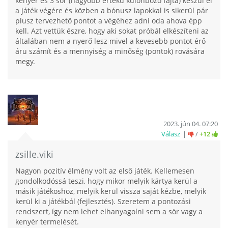
kenyér és 3 sör (nagyobb értékű különböző fajta) készül el
a játék végére és közben a bónusz lapokkal is sikerül pár
plusz tervezhető pontot a végéhez adni oda ahova épp
kell. Azt vettük észre, hogy aki sokat próbál elkészíteni az
általában nem a nyerő lesz mivel a kevesebb pontot érő
áru számít és a mennyiség a minőség (pontok) rovására
megy.
2023. jún 04. 07:20
Válasz
/
+12
zsille.viki
Nagyon pozitív élmény volt az első játék. Kellemesen
gondolkodóssá teszi, hogy mikor melyik kártya kerül a
másik játékoshoz, melyik kerül vissza saját kézbe, melyik
kerül ki a játékból (fejlesztés). Szeretem a pontozási
rendszert, így nem lehet elhanyagolni sem a sör vagy a
kenyér termelését.