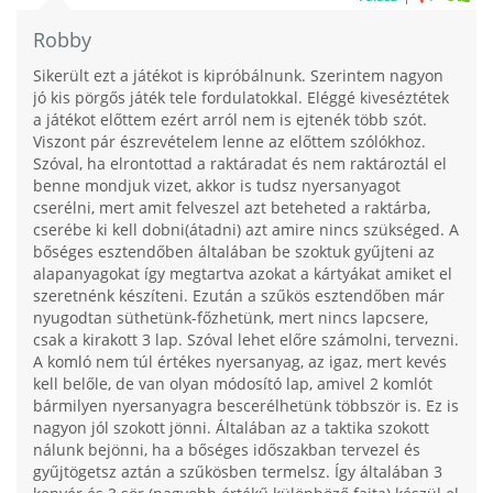
Robby
Sikerült ezt a játékot is kipróbálnunk. Szerintem nagyon
jó kis pörgős játék tele fordulatokkal. Eléggé kiveséztétek
a játékot előttem ezért arról nem is ejtenék több szót.
Viszont pár észrevételem lenne az előttem szólókhoz.
Szóval, ha elrontottad a raktáradat és nem raktároztál el
benne mondjuk vizet, akkor is tudsz nyersanyagot
cserélni, mert amit felveszel azt beteheted a raktárba,
cserébe ki kell dobni(átadni) azt amire nincs szükséged. A
bőséges esztendőben általában be szoktuk gyűjteni az
alapanyagokat így megtartva azokat a kártyákat amiket el
szeretnénk készíteni. Ezután a szűkös esztendőben már
nyugodtan süthetünk-főzhetünk, mert nincs lapcsere,
csak a kirakott 3 lap. Szóval lehet előre számolni, tervezni.
A komló nem túl értékes nyersanyag, az igaz, mert kevés
kell belőle, de van olyan módosító lap, amivel 2 komlót
bármilyen nyersanyagra bescerélhetünk többször is. Ez is
nagyon jól szokott jönni. Általában az a taktika szokott
nálunk bejönni, ha a bőséges időszakban tervezel és
gyűjtögetsz aztán a szűkösben termelsz. Így általában 3