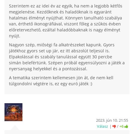
Szerintem ez az idei év az egyik, ha nem a legjobb kétfős
megjelenése. Kezdőknek és haladóknak is egyaránt
hatalmas élményt nyújthat. Könnyen tanulható szabálya
van, érthető ikonográfiával, viszont főleg a szűkös évben
előretervezhető, ezáltal haladóbbaknak is nagy élményt
nyújt.
Nagyon szép, miőségi fa alkatrészeket kapunk. Gyors
játékhoz gyors set up jár, ez itt abszolút teljesül is.
Elpakolással és szabály tanulással együtt 30 percbe
simán belefértünk. Szépen próbál egyensúlyozni a játék a
nyersanyag helyekkel és a pontozással.
A tematika szerintem kellemesen jön át, de nem kell
túlgondolni végtére is, ez egy euró játék :)
2023. jún 10. 21:55
Válasz
/
+6