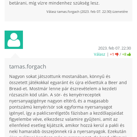
betárani, míg vízre mindenhez szükség lesz.
Válasz
tamas.forgach
(
2023. feb 07. 22:30
) üzenetére
2023. feb 07. 22:30
Válasz
+1
/
+8
tamas.forgach
Nagyon sokat játszottunk mostanában, könnyű és
összetett játékokkal egyaránt és újra elővettük a Beer and
Bread-et. Mostmár lenne pár észrevételem a kezdeti
rózsaszín köd után. A sör- és kenyérreceptek
nyersanyagigénye nagyon eltérő, és a magasabb
pontszámú kenyér/sör sok egyforma nyersanyagot
igényel, így a paklicserélgetős fázisban a kezdőlapjaidat
figyelembe véve, elkezdesz valamire gyűjteni, amit az
ellenfeled esetleg kijátszik, amikor hozzá kerül a pakli és
neki hamarabb összejönnek rá a nyersanyagok. Ezekután