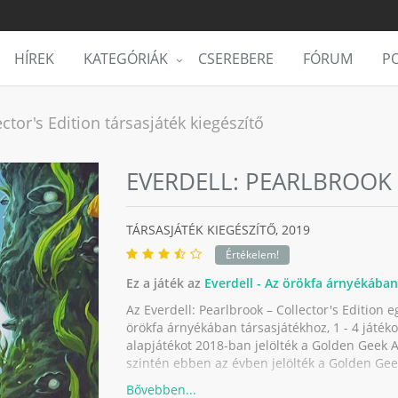
HÍREK
KATEGÓRIÁK
CSEREBERE
FÓRUM
PO
ctor's Edition társasjáték kiegészítő
EVERDELL: PEARLBROOK 
TÁRSASJÁTÉK KIEGÉSZÍTŐ,
2019
Értékelem!
Ez a játék az
Everdell - Az örökfa árnyékában
Az Everdell: Pearlbrook – Collector's Edition e
örökfa árnyékában társasjátékhoz, 1 - 4 játékos
alapjátékot 2018-ban jelölték a Golden Geek Aw
szintén ebben az évben jelölték a Golden Geek