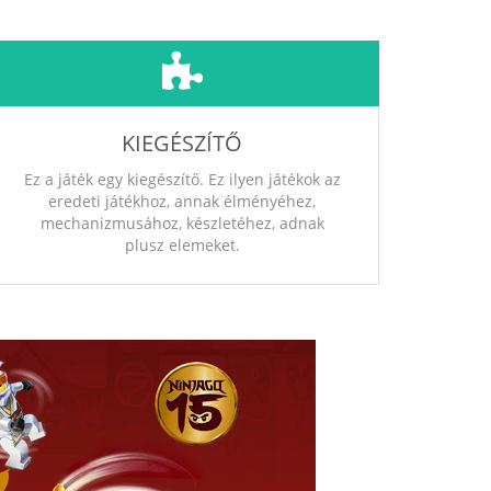
KIEGÉSZÍTŐ
Ez a játék egy kiegészítő. Ez ilyen játékok az
eredeti játékhoz, annak élményéhez,
mechanizmusához, készletéhez, adnak
plusz elemeket.