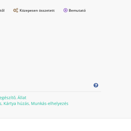
től
Közepesen összetett
Bemutató
egészítő
,
Állat
s
,
Kártya húzás
,
Munkás-elhelyezés