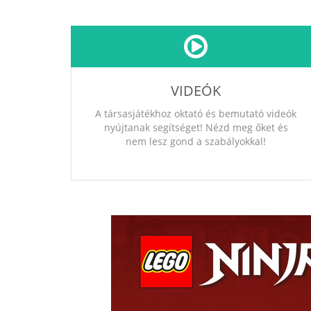
VIDEÓK
A társasjátékhoz oktató és bemutató videók
nyújtanak segítséget! Nézd meg őket és
nem lesz gond a szabályokkal!