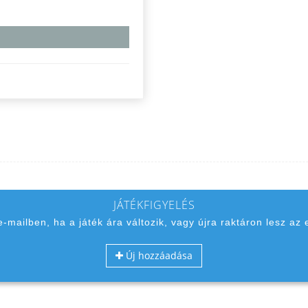
JÁTÉKFIGYELÉS
 e-mailben, ha a játék ára változik, vagy újra raktáron lesz az 
Új hozzáadása