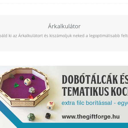
Árkalkulátor
báld ki az Árkalkulátort és kiszámoljuk neked a legoptimálisabb fel