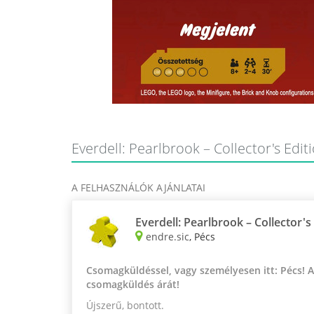
Everdell: Pearlbrook – Collector's Edit
A FELHASZNÁLÓK AJÁNLATAI
Everdell: Pearlbrook – Collector's
endre.sic
, Pécs
Csomagküldéssel, vagy személyesen itt: Pécs! 
csomagküldés árát!
Újszerű, bontott.