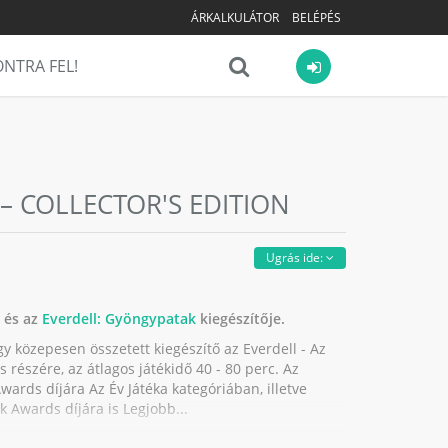
ÁRKALKULÁTOR
BELÉPÉS
NTRA FEL!
– COLLECTOR'S EDITION
Ugrás ide:
és az
Everdell: Gyöngypatak
kiegészítője.
gy közepesen összetett kiegészítő az Everdell - Az
 részére, az átlagos játékidő 40 - 80 perc. Az
ards díjára Az Év Játéka kategóriában, illetve
 Awards díjára is Legjobb...