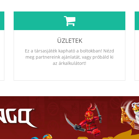
ÜZLETEK
Ez a társasjáték kapható a boltokban! Nézd
meg partnereink ajánlatát, vagy próbáld ki
az árkalkulátort!