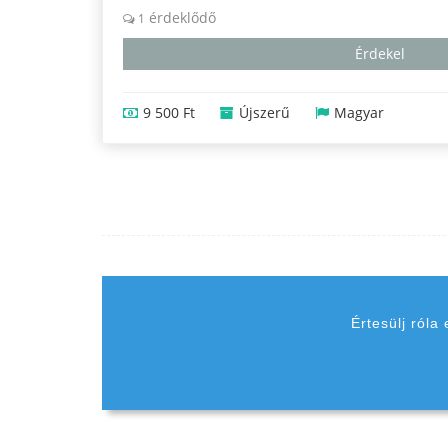
érdeklődő
1
Érdekel
9 500 Ft
Újszerű
Magyar
Értesülj róla