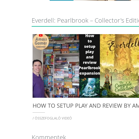
Everdell: Pearlbrook – Collector's Editi
/ ÖSSZEFOGLALÓ VIDEÓ
Kommentek