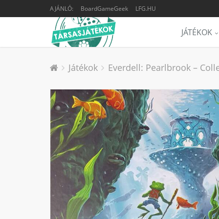
AJÁNLÓ:
BoardGameGeek
LFG.HU
JÁTÉKOK
Játékok
Everdell: Pearlbrook – Colle