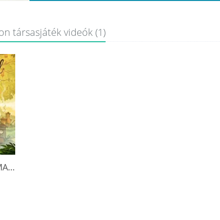
on társasjáték videók (1)
HOW TO SETUP PLAY AND REVIEW BY AMASSGAMES