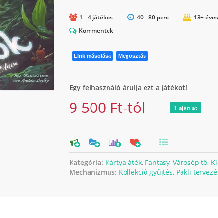
1 - 4 játékos
40 - 80 perc
13+ éves
Kommentek
Link másolása
Megosztás
Egy felhasználó árulja ezt a játékot!
9 500 Ft-tól
1 ajánlat
0
Kategória:
Kártyajáték
,
Fantasy
,
Városépítő
,
Ki
Mechanizmus:
Kollekció gyűjtés
,
Pakli tervezé