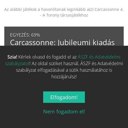
Az alábbi játékok a hasonlítanak leginkább a(z) Carcassonne 4.
- A Torony társasjátékhoz
EGYEZÉS:
69%
Carcassonne: Jubileumi kiadás
19 190 Ft-tól
Szia!
Kérlek olvasd és fogadd el az
ÁSZF és Adatvédelmi
SZÉRIA
TERVEZŐ
MŰVÉSZ
szabályzatot
! Az oldal sütiket használ, ÁSZF és Adatvédelmi
szabályzat elfogadásával a sütik használatához is
Fő kategória egyezés
100%
hozzájárulsz!
Család egyezés
19%
Kategória egyezés
67%
Elfogadom!
Mechanizmus egyezés
43%
Nem fogadom el!
Alap adat egyezés
100%