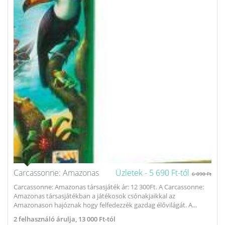
Carcassonne: Amazonas
Üzletek -
5 690 Ft-tól
6 090 Ft
Carcassonne: Amazonas társasjáték ár: 12 300Ft. A Carcassonne:
Amazonas társasjátékban a játékosok csónakjaikkal az
Amazonason hajóznak hogy felfedezzék gazdag élővilágát. A...
2
felhasználó árulja,
13 000 Ft-tól