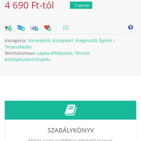
4 690 Ft-tól
5 ajánlat
0
Kategória:
Városépítő
,
Középkori
,
Kiegészítő
,
Építés /
Terjeszkedés
Mechanizmus:
Lapka-elhelyezés
,
Terület
befolyásolás/irányítás
SZABÁLYKÖNYV
Ehhez a társasjátékhoz elérhető magyar