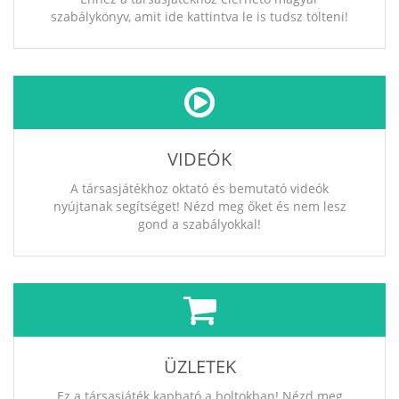
szabálykönyv, amit ide kattintva le is tudsz tölteni!
VIDEÓK
A társasjátékhoz oktató és bemutató videók
nyújtanak segítséget! Nézd meg őket és nem lesz
gond a szabályokkal!
ÜZLETEK
Ez a társasjáték kapható a boltokban! Nézd meg