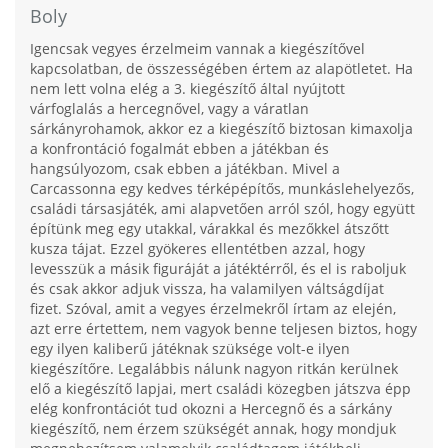
Boly
Igencsak vegyes érzelmeim vannak a kiegészítővel
kapcsolatban, de összességében értem az alapötletet. Ha
nem lett volna elég a 3. kiegészítő által nyújtott
várfoglalás a hercegnővel, vagy a váratlan
sárkányrohamok, akkor ez a kiegészítő biztosan kimaxolja
a konfrontáció fogalmát ebben a játékban és
hangsúlyozom, csak ebben a játékban. Mivel a
Carcassonna egy kedves térképépítős, munkáslehelyezős,
családi társasjáték, ami alapvetően arról szól, hogy együtt
építünk meg egy utakkal, várakkal és mezőkkel átszőtt
kusza tájat. Ezzel gyökeres ellentétben azzal, hogy
levesszük a másik figuráját a játéktérről, és el is raboljuk
és csak akkor adjuk vissza, ha valamilyen váltságdíjat
fizet. Szóval, amit a vegyes érzelmekről írtam az elején,
azt erre értettem, nem vagyok benne teljesen biztos, hogy
egy ilyen kaliberű játéknak szüksége volt-e ilyen
kiegészítőre. Legalábbis nálunk nagyon ritkán kerülnek
elő a kiegészítő lapjai, mert családi közegben játszva épp
elég konfrontációt tud okozni a Hercegnő és a sárkány
kiegészítő, nem érzem szükségét annak, hogy mondjuk