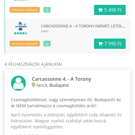
5 490 Ft
értesítés kérhető
új
CARCASSONNE 4. - A TORONY (NÉMET, LETÖLTHETŐ MAGYAR SZABÁLLYAL) KIEGÉSZÍTŐ
NÉMET
7 990 Ft
értesítés kérhető
új
A FELHASZNÁLÓK AJÁNLATAI
Carcassonne 4. - A Torony
tanck
, Budapest
Csomagküldéssel, vagy személyesen itt: Budapest! Az
ár NEM tartalmazza a csomagküldés árát!
Apró nyomodás a dobozon, egyébként szép állapotú és
hiánytalan. Magyar nyelvű szabályt adok hozzá,
egyébként nyelvfüggetlen.