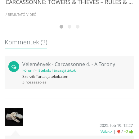
CARCASSONNE: TOWERS & THIEVES – RULES & FEATURES
/ BEMUTATÓ VIDEÓ
Kommentek
(3)
Vélemények - Carcassonne 4. - A Torony
Fórum
>
Játékok: Társasjátékok
Szerző:
Tarsasjatekok.com
3
hozzászólás
2025. feb 19. 12:27
Válasz
/
+2