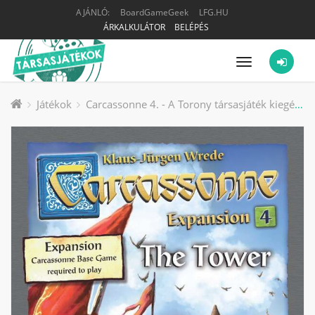
AJÁNLÓ:
BoardGameGeek
LFG.HU
ÁRKALKULÁTOR
BELÉPÉS
Menü
Játékok
Carcassonne 4. - A Torony társasjáték kiegészítő