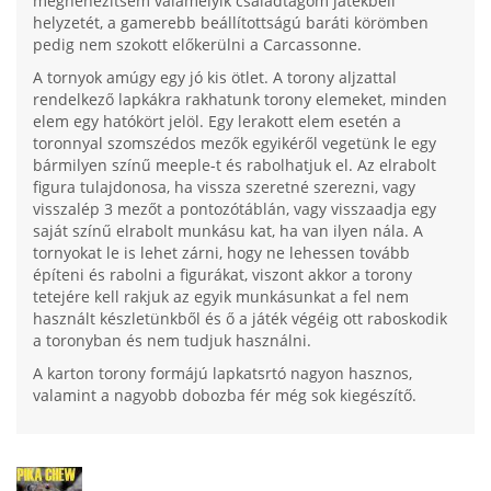
megnehezítsem valamelyik családtagom játékbeli
helyzetét, a gamerebb beállítottságú baráti körömben
pedig nem szokott előkerülni a Carcassonne.
A tornyok amúgy egy jó kis ötlet. A torony aljzattal
rendelkező lapkákra rakhatunk torony elemeket, minden
elem egy hatókört jelöl. Egy lerakott elem esetén a
toronnyal szomszédos mezők egyikéről vegetünk le egy
bármilyen színű meeple-t és rabolhatjuk el. Az elrabolt
figura tulajdonosa, ha vissza szeretné szerezni, vagy
visszalép 3 mezőt a pontozótáblán, vagy visszaadja egy
saját színű elrabolt munkásu kat, ha van ilyen nála. A
tornyokat le is lehet zárni, hogy ne lehessen tovább
építeni és rabolni a figurákat, viszont akkor a torony
tetejére kell rakjuk az egyik munkásunkat a fel nem
használt készletünkből és ő a játék végéig ott raboskodik
a toronyban és nem tudjuk használni.
A karton torony formájú lapkatsrtó nagyon hasznos,
valamint a nagyobb dobozba fér még sok kiegészítő.