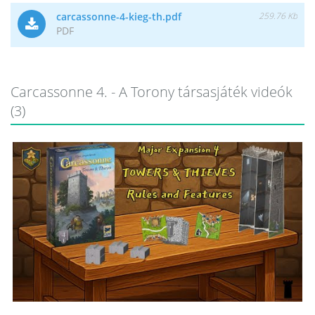
carcassonne-4-kieg-th.pdf
259.76 Kb
PDF
Carcassonne 4. - A Torony társasjáték videók
(3)
/