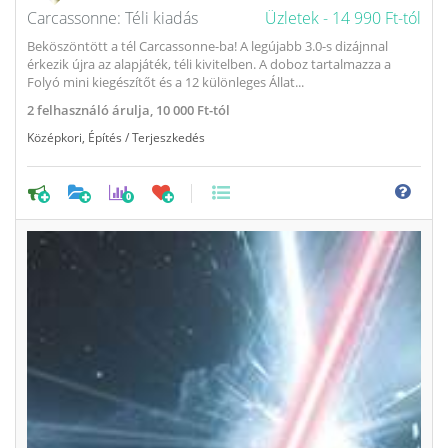
Carcassonne: Téli kiadás
Üzletek -
14 990 Ft-tól
Beköszöntött a tél Carcassonne-ba! A legújabb 3.0-s dizájnnal
érkezik újra az alapjáték, téli kivitelben. A doboz tartalmazza a
Folyó mini kiegészítőt és a 12 különleges Állat...
2
felhasználó árulja,
10 000 Ft-tól
Középkori
,
Építés / Terjeszkedés
0