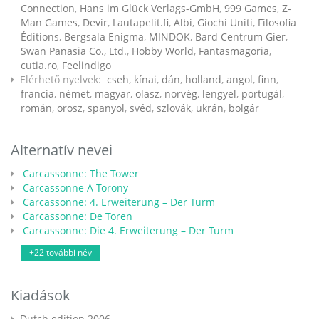
Connection
,
Hans im Glück Verlags-GmbH
,
999 Games
,
Z-
Man Games
,
Devir
,
Lautapelit.fi
,
Albi
,
Giochi Uniti
,
Filosofia
Éditions
,
Bergsala Enigma
,
MINDOK
,
Bard Centrum Gier
,
Swan Panasia Co., Ltd.
,
Hobby World
,
Fantasmagoria
,
cutia.ro
,
Feelindigo
Elérhető nyelvek:
cseh
,
kínai
,
dán
,
holland
,
angol
,
finn
,
francia
,
német
,
magyar
,
olasz
,
norvég
,
lengyel
,
portugál
,
román
,
orosz
,
spanyol
,
svéd
,
szlovák
,
ukrán
,
bolgár
Alternatív nevei
Carcassonne: The Tower
Carcassonne A Torony
Carcassonne: 4. Erweiterung – Der Turm
Carcassonne: De Toren
Carcassonne: Die 4. Erweiterung – Der Turm
+22 további név
Kiadások
Dutch edition 2006