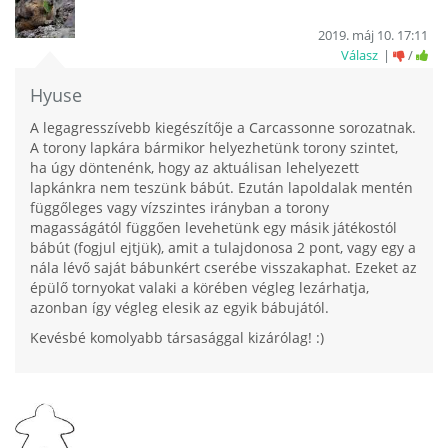
2019. máj 10. 17:11
Válasz
/
Hyuse
A legagresszívebb kiegészítője a Carcassonne sorozatnak.
A torony lapkára bármikor helyezhetünk torony szintet,
ha úgy döntenénk, hogy az aktuálisan lehelyezett
lapkánkra nem teszünk bábút. Ezután lapoldalak mentén
függőleges vagy vízszintes irányban a torony
magasságától függően levehetünk egy másik játékostól
bábút (fogjul ejtjük), amit a tulajdonosa 2 pont, vagy egy a
nála lévő saját bábunkért cserébe visszakaphat. Ezeket az
épülő tornyokat valaki a körében végleg lezárhatja,
azonban így végleg elesik az egyik bábujától.
Kevésbé komolyabb társasággal kizárólag! :)