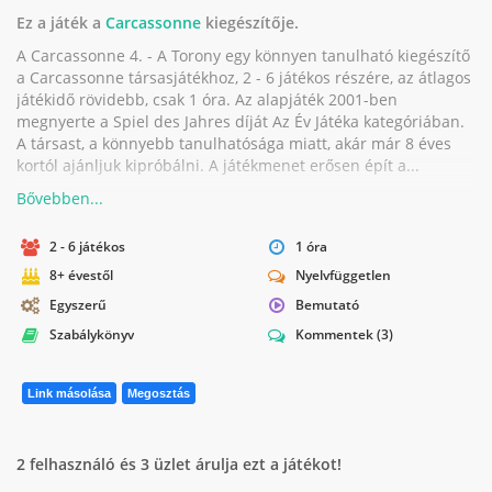
Ez a játék a
Carcassonne
kiegészítője.
A Carcassonne 4. - A Torony egy könnyen tanulható kiegészítő
a Carcassonne társasjátékhoz, 2 - 6 játékos részére, az átlagos
játékidő rövidebb, csak 1 óra. Az alapjáték 2001-ben
megnyerte a Spiel des Jahres díját Az Év Játéka kategóriában.
A társast, a könnyebb tanulhatósága miatt, akár már 8 éves
kortól ajánljuk kipróbálni. A játékmenet erősen épít a...
2 - 6 játékos
1 óra
8+ évestől
Nyelvfüggetlen
Egyszerű
Bemutató
Szabálykönyv
Kommentek
(3)
Link másolása
Megosztás
2 felhasználó és 3 üzlet árulja ezt a játékot!