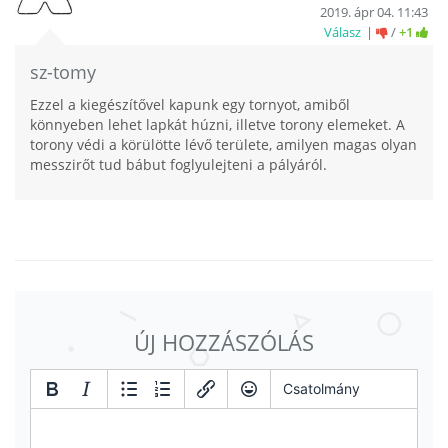
2019. ápr 04. 11:43
Válasz
/
+1
sz-tomy
Ezzel a kiegészítővel kapunk egy tornyot, amiből
könnyeben lehet lapkát húzni, illetve torony elemeket. A
torony védi a körülötte lévő területe, amilyen magas olyan
messzirőt tud bábut foglyulejteni a pályáról.
ÚJ HOZZÁSZÓLÁS
Csatolmány