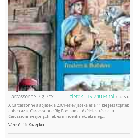
Carcassonne Big Box
Üzletek -
19 240 Ft-tól
19 855 Ft
A Carcassonne alapjáték a 2001-es év játéka és a 11 kiegészítőjáték
ebben az új Carcassonne Big Box-ban a tökéletes készlet a
Carcassonne-rajongóknak és mindenkinek, aki meg...
Városépítő
,
Középkori