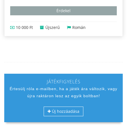
Érdekel
10 000 Ft
Újszerű
Román
JÁTÉKFIGYELÉS
Értesülj róla e-mailben, ha a játék ára változik, vagy
újra raktáron lesz az egyik boltban!
Új hozzáadása