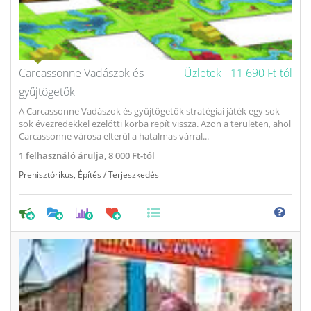
Carcassonne Vadászok és
Üzletek -
11 690 Ft-tól
gyűjtögetők
A Carcassonne Vadászok és gyűjtögetők stratégiai játék egy sok-
sok évezredekkel ezelőtti korba repít vissza. Azon a területen, ahol
Carcassonne városa elterül a hatalmas várral...
1
felhasználó árulja,
8 000 Ft-tól
Prehisztórikus
,
Építés / Terjeszkedés
0