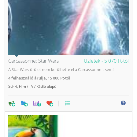
Carcassonne: Star Wars
Üzletek -
5 070 Ft-tól
A Star Wars őrület nem kerülhette el a Carcassonne-t sem!
4
felhasználó árulja,
15 000 Ft-tól
Sci-Fi
,
Film / TV / Rádió alapú
0