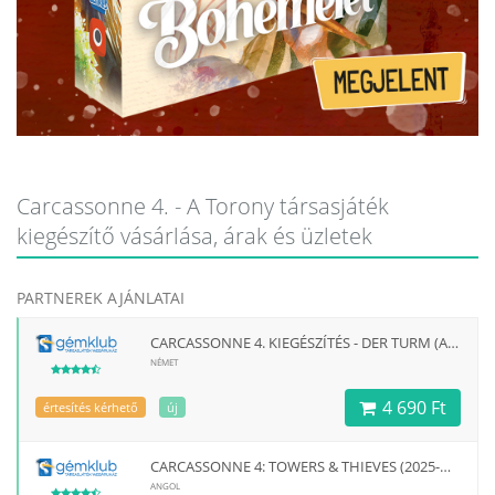
Carcassonne 4. - A Torony társasjáték
kiegészítő vásárlása, árak és üzletek
PARTNEREK AJÁNLATAI
CARCASSONNE 4. KIEGÉSZÍTÉS - DER TURM (A TORONY)
NÉMET
4 690 Ft
értesítés kérhető
új
CARCASSONNE 4: TOWERS & THIEVES (2025-ÖS KIADÁS)
ANGOL