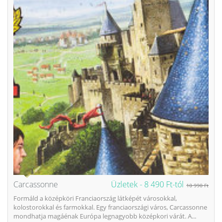
Carcassonne
Üzletek -
8 490 Ft-tól
10 990 Ft
Formáld a középköri Franciaország látképét városokkal,
kolostorokkal és farmokkal. Egy franciaországi város, Carcassonne
mondhatja magáénak Európa legnagyobb középkori várát. A...