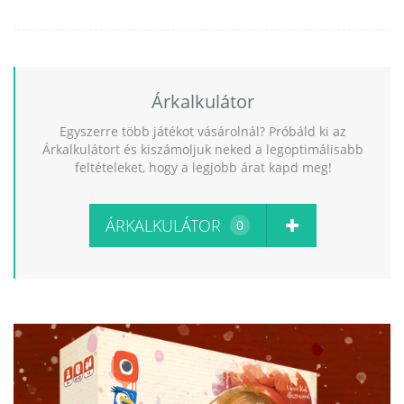
Árkalkulátor
Egyszerre több játékot vásárolnál? Próbáld ki az
Árkalkulátort és kiszámoljuk neked a legoptimálisabb
feltételeket, hogy a legjobb árat kapd meg!
ÁRKALKULÁTOR
0