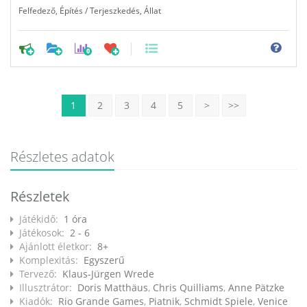
Felfedező
,
Építés / Terjeszkedés
,
Állat
0
1
2
3
4
5
>
>>
Részletes adatok
Részletek
Játékidő:
1 óra
Játékosok:
2 - 6
Ajánlott életkor:
8+
Komplexitás:
Egyszerű
Tervező:
Klaus-Jürgen Wrede
Illusztrátor:
Doris Matthäus
,
Chris Quilliams
,
Anne Pätzke
Kiadók:
Rio Grande Games
,
Piatnik
,
Schmidt Spiele
,
Venice