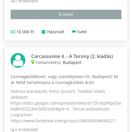
érdeklődő
0
Érdekel
10 000 Ft
Használt
Svéd
Carcassonne 4. - A Torony (2. kiadás)
romanretesz
, Budapest
Csomagküldéssel, vagy személyesen itt: Budapest! Az
ár NEM tartalmazza a csomagküldés árát!
Doboza polckopott, belül újszerű. További eladó
játékaim:
https://docs.google.com/spreadsheets/d/1ZlcVjqPXpyDvxW1
K4BhH3223HrDDE/edit#gid=0 . Társas adásvételes
csoportom:
https://www.facebook.com/groups/546956594698227
érdeklődő
0