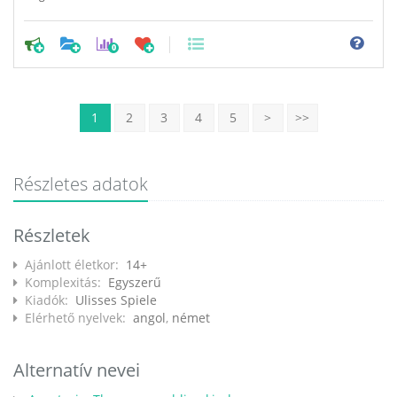
0
1
2
3
4
5
>
>>
Részletes adatok
Részletek
Ajánlott életkor:
14+
Komplexitás:
Egyszerű
Kiadók:
Ulisses Spiele
Elérhető nyelvek:
angol
,
német
Alternatív nevei