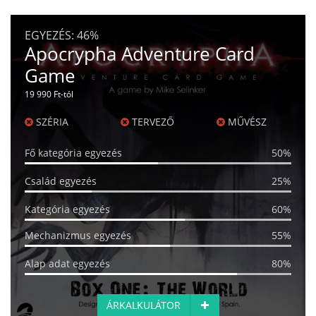
EGYEZÉS:
46%
Apocrypha Adventure Card
Game
19 990 Ft-tól
SZÉRIA
TERVEZŐ
MŰVÉSZ
Fő kategória egyezés
50%
Család egyezés
25%
Kategória egyezés
60%
Mechanizmus egyezés
55%
Alap adat egyezés
80%
ÁRKALKULÁTOR