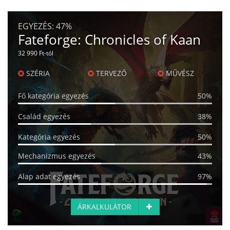
EGYEZÉS:
47%
Fateforge: Chronicles of Kaan
32 990 Ft-tól
SZÉRIA
TERVEZŐ
MŰVÉSZ
Fő kategória egyezés
50%
Család egyezés
38%
Kategória egyezés
50%
Mechanizmus egyezés
43%
Alap adat egyezés
97%
ÁRKALKULÁTOR