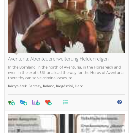
Aventuria: Abenteuererweiterung Heldenreigen
In the Bornland, in the north of Aventuria, in the Horasreich and
even in the exotic Uthuria lead the way for the Heros of Aventuria
there thy can solve criminal cases, to...
Kártyajáték
,
Fantasy
,
Kaland
,
Kiegészítő
,
Harc
0