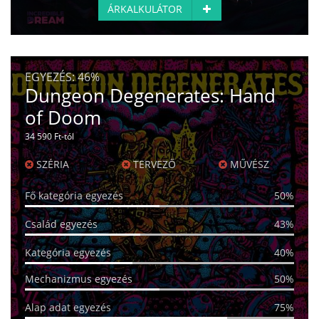
ÁRKALKULÁTOR
EGYEZÉS:
46%
Dungeon Degenerates: Hand
of Doom
34 590 Ft-tól
SZÉRIA
TERVEZŐ
MŰVÉSZ
Fő kategória egyezés
50%
Család egyezés
43%
Kategória egyezés
40%
Mechanizmus egyezés
50%
Alap adat egyezés
75%