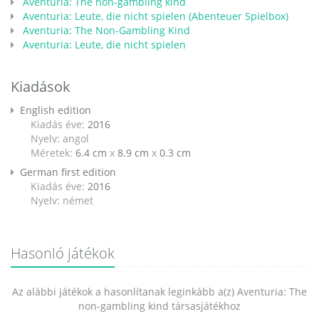
Aventuria: The non-gambling kind
Aventuria: Leute, die nicht spielen (Abenteuer Spielbox)
Aventuria: The Non-Gambling Kind
Aventuria: Leute, die nicht spielen
Kiadások
English edition
Kiadás éve:
2016
Nyelv: angol
Méretek:
6.4 cm
x
8.9 cm
x
0.3 cm
German first edition
Kiadás éve:
2016
Nyelv: német
Hasonló játékok
Az alábbi játékok a hasonlítanak leginkább a(z) Aventuria: The
non-gambling kind társasjátékhoz