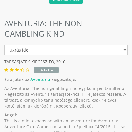
Videó beküldése
AVENTURIA: THE NON-
GAMBLING KIND
TÁRSASJÁTÉK KIEGÉSZÍTŐ,
2016
Értékelem!
Ez a játék az
Aventuria
kiegészítője.
Az Aventuria: The non-gambling kind egy könnyen tanulható
kiegészítő az Aventuria társasjátékhoz, 1 - 4 játékos részére. A
társast, a könnyebb tanulhatósága ellenére, csak 14 éves
kortól ajánljuk kipróbálni. Kooperatív jellegű.
Angol:
This is a mini-expansion with an adventure for Aventuria:
Adventure Card Game, contained in Spielbox #4/2016. It is set