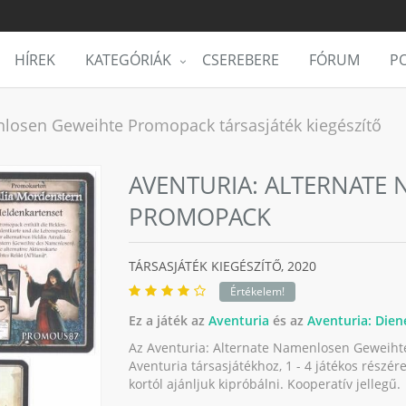
HÍREK
KATEGÓRIÁK
CSEREBERE
FÓRUM
PO
nlosen Geweihte Promopack társasjáték kiegészítő
AVENTURIA: ALTERNATE
PROMOPACK
TÁRSASJÁTÉK KIEGÉSZÍTŐ,
2020
Értékelem!
Ez a játék az
Aventuria
és az
Aventuria: Die
Az Aventuria: Alternate Namenlosen Geweihte
Aventuria társasjátékhoz, 1 - 4 játékos részére
kortól ajánljuk kipróbálni. Kooperatív jellegű.