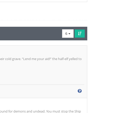
6
r cold grave. “Lend me your aid!” the half-elf yelled to
ground for demons and undead. You must stop the Ship