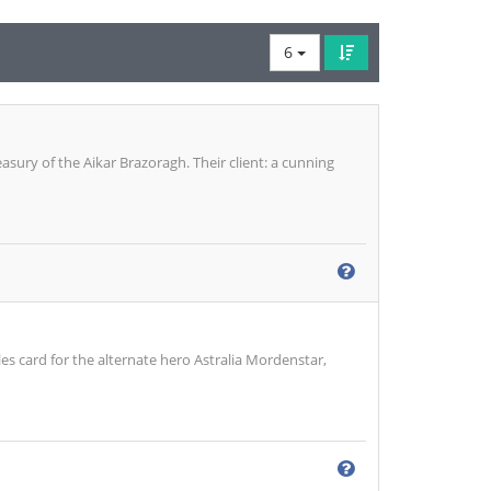
6
easury of the Aikar Brazoragh. Their client: a cunning
ules card for the alternate hero Astralia Mordenstar,