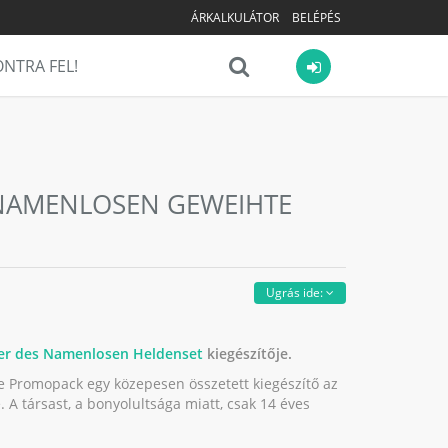
ÁRKALKULÁTOR
BELÉPÉS
NTRA FEL!
 NAMENLOSEN GEWEIHTE
Ugrás ide:
ner des Namenlosen Heldenset
kiegészítője.
 Promopack egy közepesen összetett kiegészítő az
. A társast, a bonyolultsága miatt, csak 14 éves