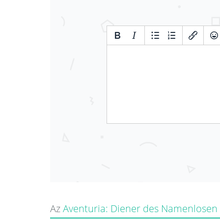
Az
Aventuria: Diener des Namenlosen