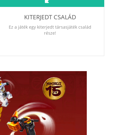
KITERJEDT CSALÁD
Ez a játék egy kiterjedt társasjáték család
része!