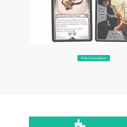
Videó beküldése