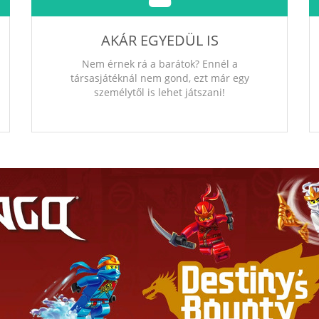
AKÁR EGYEDÜL IS
Nem érnek rá a barátok? Ennél a
társasjátéknál nem gond, ezt már egy
személytől is lehet játszani!