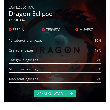
EGYEZÉS:
46%
Dragon Eclipse
17 990 Ft-tól
SZÉRIA
TERVEZŐ
MŰVÉSZ
Fő kategória egyezés
50%
Család egyezés
19%
Kategória egyezés
67%
Mechanizmus egyezés
46%
Alap adat egyezés
92%
ÁRKALKULÁTOR