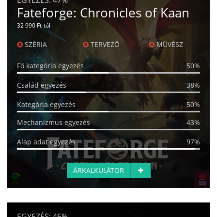
Fateforge: Chronicles of Kaan
32 990 Ft-tól
SZÉRIA
TERVEZŐ
MŰVÉSZ
Fő kategória egyezés
50%
Család egyezés
38%
Kategória egyezés
50%
Mechanizmus egyezés
43%
Alap adat egyezés
97%
ÁRKALKULÁTOR
EGYEZÉS:
46%