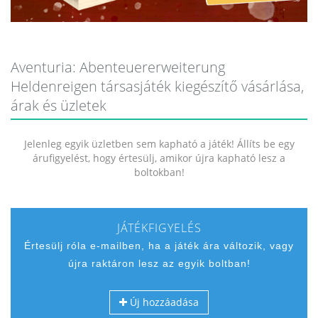
Aventuria: Abenteuererweiterung
Heldenreigen társasjáték kiegészítő vásárlása,
árak és üzletek
Jelenleg egyik üzletben sem kapható a játék! Állíts be egy
árufigyelést, hogy értesülj, amikor újra kapható lesz a
boltokban!
JÁTÉKFIGYELÉS
Értesülj róla e-mailben, ha a játék ára változik, vagy
újra raktáron lesz az egyik boltban!
Új hozzáadása