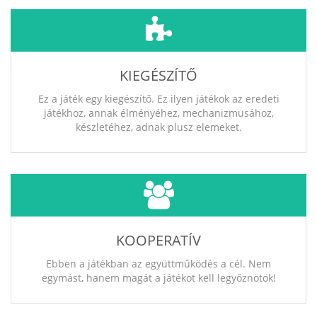
KIEGÉSZÍTŐ
Ez a játék egy kiegészítő. Ez ilyen játékok az eredeti
játékhoz, annak élményéhez, mechanizmusához,
készletéhez, adnak plusz elemeket.
KOOPERATÍV
Ebben a játékban az együttműködés a cél. Nem
egymást, hanem magát a játékot kell legyőznötök!