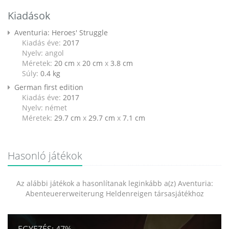
Kiadások
Aventuria: Heroes' Struggle
Kiadás éve:
2017
Nyelv: angol
Méretek:
20 cm
x
20 cm
x
3.8 cm
Súly:
0.4
kg
German first edition
Kiadás éve:
2017
Nyelv: német
Méretek:
29.7 cm
x
29.7 cm
x
7.1 cm
Hasonló játékok
Az alábbi játékok a hasonlítanak leginkább a(z) Aventuria:
Abenteuererweiterung Heldenreigen társasjátékhoz
EGYEZÉS:
47%