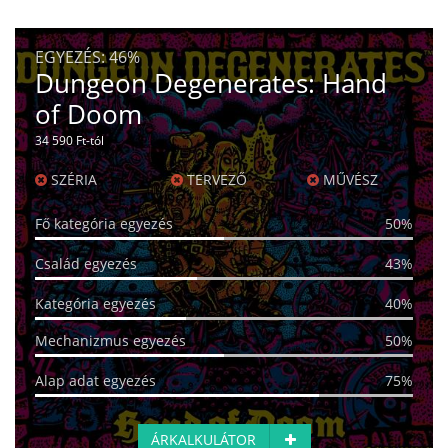
EGYEZÉS:
46%
Dungeon Degenerates: Hand
of Doom
34 590 Ft-tól
SZÉRIA
TERVEZŐ
MŰVÉSZ
Fő kategória egyezés
50%
Család egyezés
43%
Kategória egyezés
40%
Mechanizmus egyezés
50%
Alap adat egyezés
75%
ÁRKALKULÁTOR