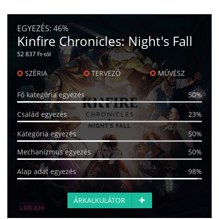
EGYEZÉS:
46%
Kinfire Chronicles: Night's Fall
52 837 Ft-tól
SZÉRIA
TERVEZŐ
MŰVÉSZ
Fő kategória egyezés
50%
Család egyezés
23%
Kategória egyezés
50%
Mechanizmus egyezés
50%
Alap adat egyezés
98%
ÁRKALKULÁTOR