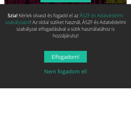
Szia!
Kérlek olvasd és fogadd el az
ÁSZF és Adatvédelmi
Több hasonló játék keresése
szabályzatot
! Az oldal sütiket használ, ÁSZF és Adatvédelmi
szabályzat elfogadásával a sütik használatához is
hozzájárulsz!
Elfogadom!
Nem fogadom el!
Magyarország társasjáték keresője!
A társasjáték érték!