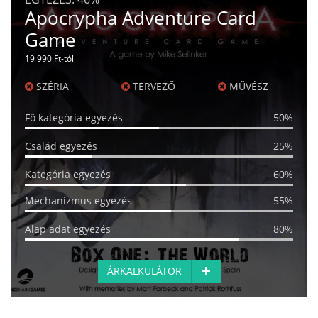
Apocrypha Adventure Card
Game
19 990 Ft-tól
SZÉRIA
TERVEZŐ
MŰVÉSZ
Fő kategória egyezés
50%
Család egyezés
25%
Kategória egyezés
60%
Mechanizmus egyezés
55%
Alap adat egyezés
80%
ÁRKALKULÁTOR