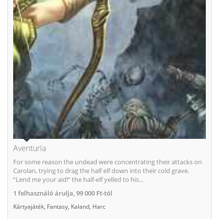
Aventuria
For some reason the undead were concentrating their attacks on
Carolan, trying to drag the half elf down into their cold grave.
“Lend me your aid!” the half-elf yelled to his...
1
felhasználó árulja,
99 000 Ft-tól
Kártyajáték
,
Fantasy
,
Kaland
,
Harc