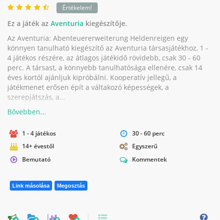
Értékelem!
Ez a játék az
Aventuria
kiegészítője.
Az Aventuria: Abenteuererweiterung Heldenreigen egy
könnyen tanulható kiegészítő az Aventuria társasjátékhoz, 1 -
4 játékos részére, az átlagos játékidő rövidebb, csak 30 - 60
perc. A társast, a könnyebb tanulhatósága ellenére, csak 14
éves kortól ajánljuk kipróbálni. Kooperatív jellegű, a
játékmenet erősen épít a váltakozó képességek, a
szerepjátszás, a...
1 - 4 játékos
30 - 60 perc
14+ évestől
Egyszerű
Bemutató
Kommentek
Link másolása
Megosztás
0