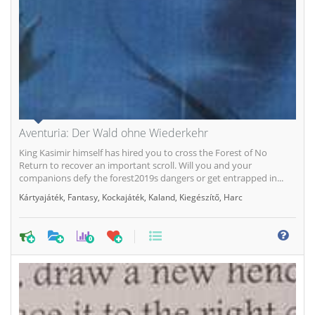
Aventuria: Der Wald ohne Wiederkehr
King Kasimir himself has hired you to cross the Forest of No
Return to recover an important scroll. Will you and your
companions defy the forest2019s dangers or get entrapped in...
Kártyajáték
,
Fantasy
,
Kockajáték
,
Kaland
,
Kiegészítő
,
Harc
0