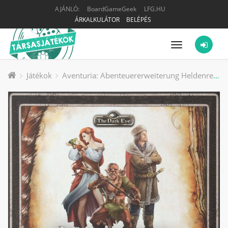
AJÁNLÓ:
BoardGameGeek
LFG.HU
ÁRKALKULÁTOR
BELÉPÉS
Menü
Játékok
Aventuria: Abenteuererweiterung Heldenreigen társasjáték kiegészítő