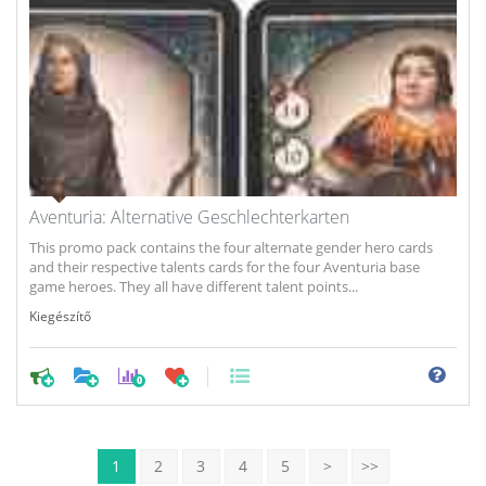
Aventuria: Alternative Geschlechterkarten
This promo pack contains the four alternate gender hero cards
and their respective talents cards for the four Aventuria base
game heroes. They all have different talent points...
Kiegészítő
0
1
2
3
4
5
>
>>