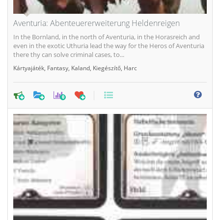
Aventuria: Abenteuererweiterung Heldenreigen
In the Bornland, in the north of Aventuria, in the Horasreich and
even in the exotic Uthuria lead the way for the Heros of Aventuria
there thy can solve criminal cases, to...
Kártyajáték
,
Fantasy
,
Kaland
,
Kiegészítő
,
Harc
0