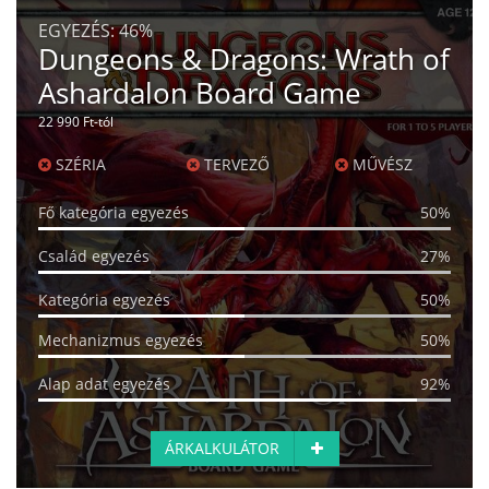
EGYEZÉS:
46%
Dungeons & Dragons: Wrath of
Ashardalon Board Game
22 990 Ft-tól
SZÉRIA
TERVEZŐ
MŰVÉSZ
Fő kategória egyezés
50%
Család egyezés
27%
Kategória egyezés
50%
Mechanizmus egyezés
50%
Alap adat egyezés
92%
ÁRKALKULÁTOR