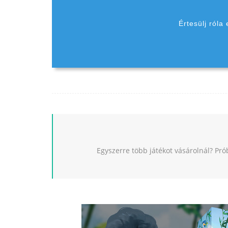
Értesülj róla
Egyszerre több játékot vásárolnál? Pró