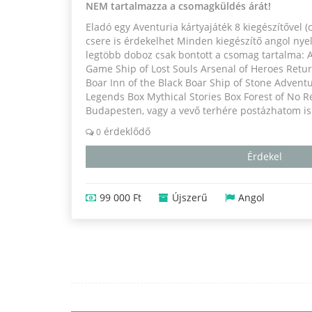
NEM tartalmazza a csomagküldés árát!
Eladó egy Aventuria kártyajáték 8 kiegészítővel (
csere is érdekelhet Minden kiegészítő angol nyel
legtöbb doboz csak bontott a csomag tartalma: 
Game Ship of Lost Souls Arsenal of Heroes Return
Boar Inn of the Black Boar Ship of Stone Adven
Legends Box Mythical Stories Box Forest of No 
Budapesten, vagy a vevő terhére postázhatom is
érdeklődő
0
Érdekel
99 000 Ft
Újszerű
Angol