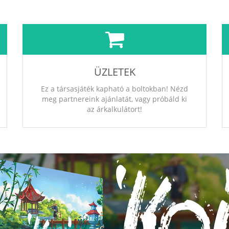
ÜZLETEK
Ez a társasjáték kapható a boltokban! Nézd
meg partnereink ajánlatát, vagy próbáld ki
az árkalkulátort!