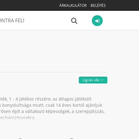
ÁRKALKULÁTOR
BELÉPÉS
NTRA FEL!
Ugrás ide:
ék, 1 - 4 játékos részére, az átlagos játékidő
 a bonyolultsága miatt, csak 14 éves kortól ajánljuk
rősen épít a váltakozó képességek, a szerepjátszás,
 mechanizmusokra.