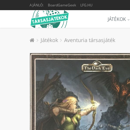
AJÁNLÓ:
BoardGameGeek
LFG.HU
JÁTÉKOK
Játékok
Aventuria társasjáték