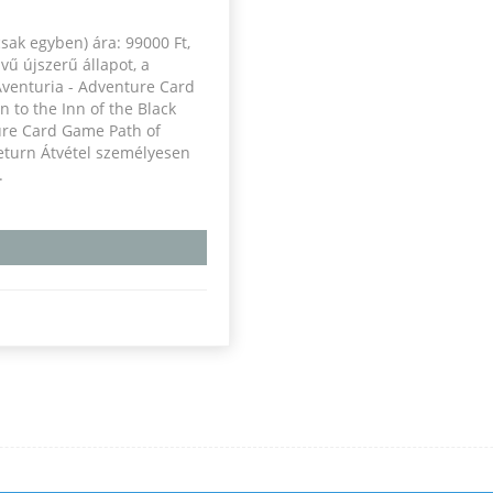
csak egyben) ára: 99000 Ft,
vű újszerű állapot, a
Aventuria - Adventure Card
 to the Inn of the Black
ture Card Game Path of
Return Átvétel személyesen
.