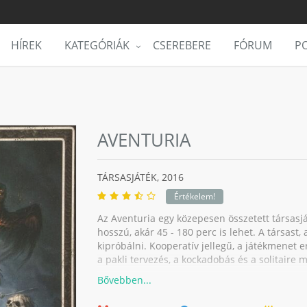
HÍREK
KATEGÓRIÁK
CSEREBERE
FÓRUM
PO
AVENTURIA
TÁRSASJÁTÉK,
2016
Értékelem!
Az Aventuria egy közepesen összetett társasját
hosszú, akár 45 - 180 perc is lehet. A társast,
kipróbálni. Kooperatív jellegű, a játékmenet e
a pakli tervezés, a kockadobás és a solitaire