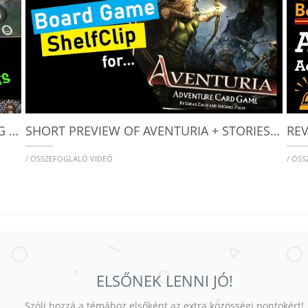
DOES AVENTURIA REALLY SATISFY MY RPG NEEDS? HONEST THOUGHTS & REVIEW
SHORT PREVIEW OF AVENTURIA + STORIES & LEGENDS
/ ÖSSZEFOGLALÓ VIDEÓ
/ ÖS
ELSŐNEK LENNI JÓ!
Szólj hozzá a témához elsőként az extra közösségi pontokért!