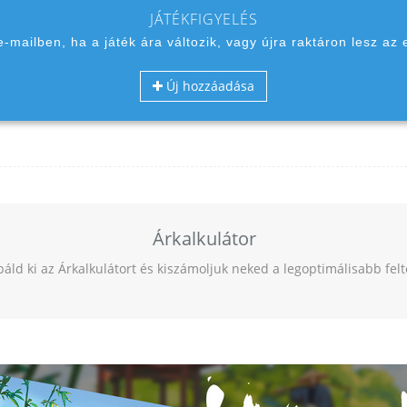
JÁTÉKFIGYELÉS
 e-mailben, ha a játék ára változik, vagy újra raktáron lesz az 
Új hozzáadása
Árkalkulátor
báld ki az Árkalkulátort és kiszámoljuk neked a legoptimálisabb fel