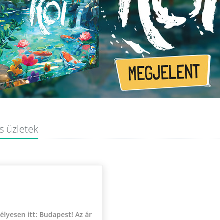
s üzletek
lyesen itt: Budapest! Az ár