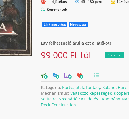
1 - 4 játékos
45 - 180 perc
14+ éve
Kommentek
Link másolása
Megosztás
Egy felhasználó árulja ezt a játékot!
99 000 Ft-tól
1 ajánlat
0
Kategória:
Kártyajáték
,
Fantasy
,
Kaland
,
Harc
Mechanizmus:
Váltakozó képességek
,
Koopera
Solitaire
,
Szcenárió / Küldetés / Kampány
,
Nar
Deck Construction