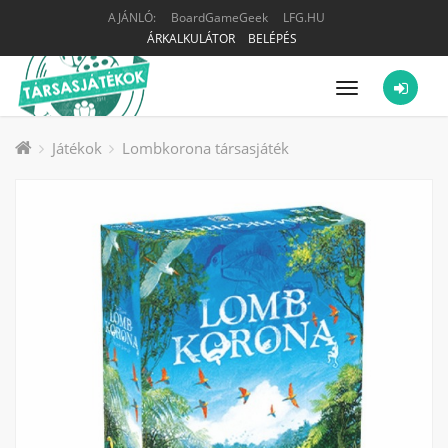
AJÁNLÓ:
BoardGameGeek
LFG.HU
ÁRKALKULÁTOR
BELÉPÉS
Menü
Játékok
Lombkorona társasjáték