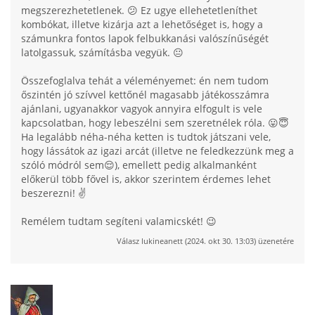
megszerezhetetlenek. 😕 Ez ugye ellehetetleníthet
kombókat, illetve kizárja azt a lehetőséget is, hogy a
számunkra fontos lapok felbukkanási valószínűségét
latolgassuk, számításba vegyük. 😐
Összefoglalva tehát a véleményemet: én nem tudom
őszintén jó szívvel kettőnél magasabb játékosszámra
ajánlani, ugyanakkor vagyok annyira elfogult is vele
kapcsolatban, hogy lebeszélni sem szeretnélek róla. 😛😇
Ha legalább néha-néha ketten is tudtok játszani vele,
hogy lássátok az igazi arcát (illetve ne feledkezzünk meg a
szóló módról sem😌), emellett pedig alkalmanként
előkerül több fővel is, akkor szerintem érdemes lehet
beszerezni! ✌
Remélem tudtam segíteni valamicskét! 😉
Válasz
lukineanett
(
2024. okt 30. 13:03
) üzenetére