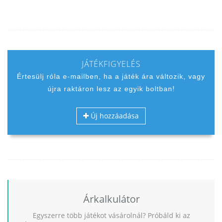
JÁTÉKFIGYELÉS
Értesülj róla e-mailben, ha a játék ára változik, vagy
újra raktáron lesz az egyik boltban!
Új hozzáadása
Árkalkulátor
Egyszerre több játékot vásárolnál? Próbáld ki az