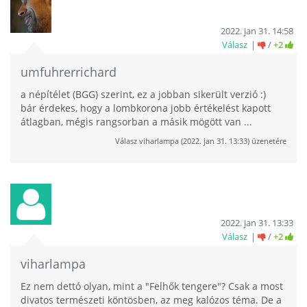
2022. jan 31. 14:58
Válasz
/
+2
umfuhrerrichard
a népítélet (BGG) szerint, ez a jobban sikerült verzió :)
bár érdekes, hogy a lombkorona jobb értékelést kapott
átlagban, mégis rangsorban a másik mögött van ...
Válasz
viharlampa
(
2022. jan 31. 13:33
) üzenetére
2022. jan 31. 13:33
Válasz
/
+2
viharlampa
Ez nem dettó olyan, mint a "Felhők tengere"? Csak a most
divatos természeti köntösben, az meg kalózos téma. De a