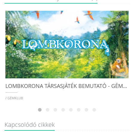
/ 
LOMBKORONA TÁRSASJÁTÉK BEMUTATÓ - GÉMKLUB
/ GÉMKLUB
Kapcsolódó cikkek