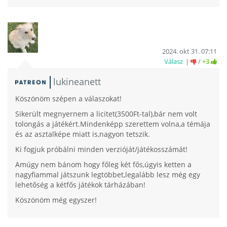
2024. okt 31. 07:11
Válasz
/
+3
lukineanett
Köszönöm szépen a válaszokat!
Sikerült megnyernem a licitet(3500Ft-tal),bár nem volt
tolongás a játékért.Mindenképp szerettem volna,a témája
és az asztalképe miatt is,nagyon tetszik.
Ki fogjuk próbálni minden verzióját/játékosszámát!
Amúgy nem bánom hogy főleg két fős,úgyis ketten a
nagyfiammal játszunk legtöbbet,legalább lesz még egy
lehetőség a kétfős játékok tárházában!
Köszönöm még egyszer!