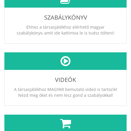
SZABÁLYKÖNYV
Ehhez a társasjátékhoz elérhető magyar
szabálykönyv, amit ide kattintva le is tudsz tölteni!
VIDEÓK
A társasjátékhoz MAGYAR bemutató videó is tartozik!
Nézd meg őket és nem lesz gond a szabályokkal!