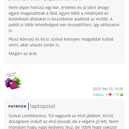
Nem olyan hosszú egy kör, érdekes és jó látni ahogy
egyre magasabbak a fáid, egyre több a növényed és
különböző állatokat is bezsebelve alakítod az erdőd. A
paklit is több lehetőséged van összeállítani, így változatos
is.
Plusz könnyű és kicsi, szóval könnyen magaddal tudod
vinni, akár utazás során is.
Megéri az árát.
2023. feb 15. 15:35
Válasz
/
+7
laptopzsol
Szóval Lombkorona. Túl vagyunk az első játékon. Kicsit
döcögösen indult az első évszak, de a végére jó lett. Nem
mondom hogy, nagy kedvenc lesz, de 100% hogy sokszor