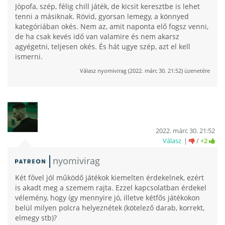
Jópofa, szép, félig chill játék, de kicsit keresztbe is lehet
tenni a másiknak. Rövid, gyorsan lemegy, a könnyed
kategóriában okés. Nem az, amit naponta elő fogsz venni,
de ha csak kevés idő van valamire és nem akarsz
agyégetni, teljesen okés. És hát ugye szép, azt el kell
ismerni.
Válasz
nyomivirag
(
2022. márc 30. 21:52
) üzenetére
2022. márc 30. 21:52
Válasz
/
+2
nyomivirag
Két fővel jól működő játékok kiemelten érdekelnek, ezért
is akadt meg a szemem rajta. Ezzel kapcsolatban érdekel
vélemény, hogy így mennyire jó, illetve kétfős játékokon
belül milyen polcra helyeznétek (kötelező darab, korrekt,
elmegy stb)?