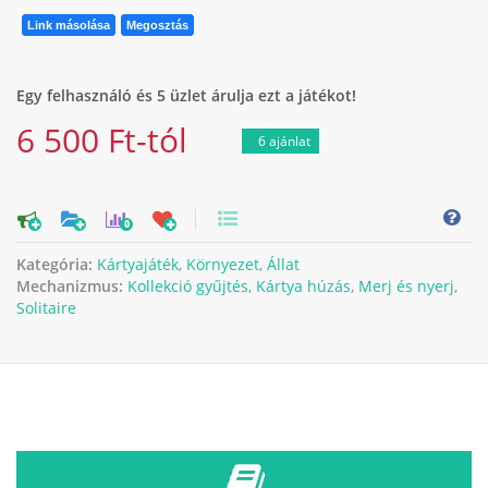
Link másolása
Megosztás
Egy felhasználó és 5 üzlet árulja ezt a játékot!
6 500 Ft-tól
6 ajánlat
0
Kategória:
Kártyajáték
,
Környezet
,
Állat
Mechanizmus:
Kollekció gyűjtés
,
Kártya húzás
,
Merj és nyerj
,
Solitaire