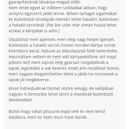
gyarapításának látványa magad előtt.
Nem értek egyet az előttem szólóakkal abban, hogy
annyira egyszerű játék lenne. Bőven tartogat izgalmakat
és különböző stratégiák mentén lehet haladni, különösen
a haladó verziónál. (Pár kör után már simán hozzá lehet
azokat a kártyákat is adni.)
Utazáshoz nem ajánlom, mert elég nagy helyet igényel,
különösen a haladó verzió, hiszen minden kártya szinte
kiterítésre kerül. Nálunk az étkezőasztal felét beterítette.
Használtam vettem és nem volt kártyavédőzve, ezt majd
pótolni kell mert sajnos elég gyorsan rongálódnak a
lapok, leginkább a sok keverés miatt ami rendkívül fontos,
mert nagyon kiegyenlítetlen lehet a játék ha nincsenek a
lapok jól megkeverve.
Kissé individuálnak tűnhet elsőre amúgy, de valójában
nagyon is keresztbe lehet tenni a másiknak különböző
döntésekkel.
Biztos hogy sokat játszunk majd vele és nem kerül
eladásra, mert ez ilyen must have darab.