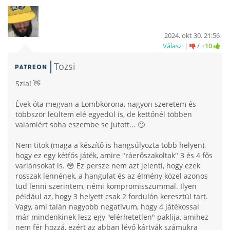
2024. okt 30. 21:56
Válasz
/
+10
Tozsi
Szia! 👋
Évek óta megvan a Lombkorona, nagyon szeretem és
többször leültem elé egyedül is, de kettőnél többen
valamiért soha eszembe se jutott... 🙄
Nem titok (maga a készítő is hangsúlyozta több helyen),
hogy ez egy kétfős játék, amire "ráerőszakoltak" 3 és 4 fős
variánsokat is. 😳 Ez persze nem azt jelenti, hogy ezek
rosszak lennének, a hangulat és az élmény közel azonos
tud lenni szerintem, némi kompromisszummal. Ilyen
például az, hogy 3 helyett csak 2 fordulón keresztül tart.
Vagy, ami talán nagyobb negatívum, hogy 4 játékossal
már mindenkinek lesz egy "elérhetetlen" paklija, amihez
nem fér hozzá, ezért az abban lévő kártyák számukra