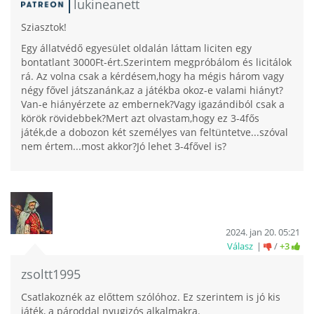
lukineanett
Sziasztok!
Egy állatvédő egyesület oldalán láttam liciten egy
bontatlant 3000Ft-ért.Szerintem megpróbálom és licitálok
rá. Az volna csak a kérdésem,hogy ha mégis három vagy
négy fővel játszanánk,az a játékba okoz-e valami hiányt?
Van-e hiányérzete az embernek?Vagy igazándiból csak a
körök rövidebbek?Mert azt olvastam,hogy ez 3-4fős
játék,de a dobozon két személyes van feltüntetve...szóval
nem értem...most akkor?Jó lehet 3-4fővel is?
2024. jan 20. 05:21
Válasz
/
+3
zsoltt1995
Csatlakoznék az előttem szólóhoz. Ez szerintem is jó kis
játék, a pároddal nyugizós alkalmakra.