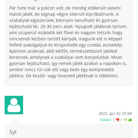
Pár hete már a polcon volt, de mindig előkerült valami
másik játék, de tegnap végre sikerült kipróbálnunk. A
szabályok egyszerűek, könnyen tanulható és gyorsan
lejátszható kb. 20-30 perc alatt. Nyugodt játéknak tartom,
ami szuperül működik két fővel és nagyon tetszik, hogy
nincsenek kézben tartott kártyák, magunk elé is képpel
felfelé pakolgatjuk és kirajzolódik egy csodás asztalkép.
Ajánlom azoknak, akik kétfős, természetközeli játékot
keresnek, amelynek a szabályai sem bonyolultak. Mivel
gyorsan lejátszható, így remek játék azokon a napokon is,
amikor nincs túl sok idő vagy kedv egy komplexebb
játékra. De kezdő- vagy levezető játéknak is tökéletes.
2022. ápr 02. 07:48
Válasz
/
+5
Syl