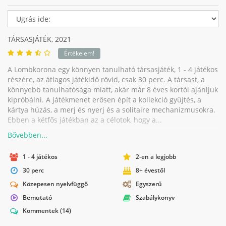
TÁRSASJÁTÉK,
2021
Értékelem!
A Lombkorona egy könnyen tanulható társasjáték, 1 - 4 játékos
részére, az átlagos játékidő rövid, csak 30 perc. A társast, a
könnyebb tanulhatósága miatt, akár már 8 éves kortól ajánljuk
kipróbálni. A játékmenet erősen épít a kollekció gyűjtés, a
kártya húzás, a merj és nyerj és a solitaire mechanizmusokra.
Ebben a kétfős játékban az a célotok, hogy a...
1 - 4 játékos
2-en a legjobb
30 perc
8+ évestől
Közepesen nyelvfüggő
Egyszerű
Bemutató
Szabálykönyv
Kommentek
(14)