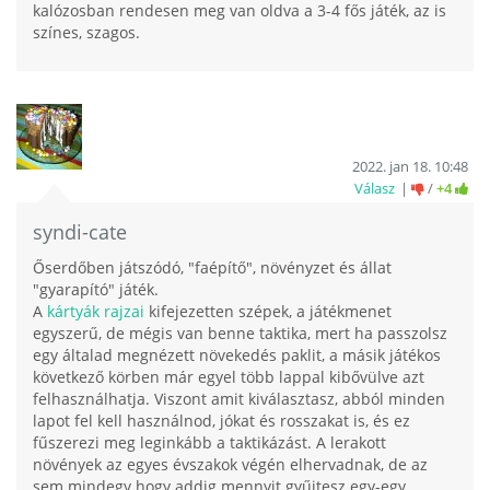
kalózosban rendesen meg van oldva a 3-4 fős játék, az is
színes, szagos.
2022. jan 18. 10:48
Válasz
/
+4
syndi-cate
Őserdőben játszódó, "faépítő", növényzet és állat
"gyarapító" játék.
A
kártyák rajzai
kifejezetten szépek, a játékmenet
egyszerű, de mégis van benne taktika, mert ha passzolsz
egy általad megnézett növekedés paklit, a másik játékos
következő körben már egyel több lappal kibővülve azt
felhasználhatja. Viszont amit kiválasztasz, abból minden
lapot fel kell használnod, jókat és rosszakat is, és ez
fűszerezi meg leginkább a taktikázást. A lerakott
növények az egyes évszakok végén elhervadnak, de az
sem mindegy hogy addig mennyit gyűjtesz egy-egy