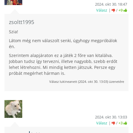
2024. okt 30. 18:47
Válasz
/
+9
zsoltt1995
Szia!
Látom még nem válaszolt senki, úgyhogy megpróbálok
én.
Szerintem alapjáraton ez a játék 2 főre van kitalálva.
Jobban tudsz így tervezni, illetve nagyobb, szebb erdőt
lehet létrehozni. Mi mindig ketten játszuk. Persze egy
próbát megérhet hárman is.
Válasz
lukineanett
(
2024. okt 30. 13:03
) üzenetére
2024. okt 30. 13:03
Válasz
/
+3