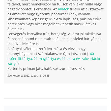
fajtából, mert némelyikből ha túl sok van, akár nulla vagy
negatív pontot is érhetnek. Az
állatok
túlélik az évszakokat
és amellett hogy győzelmi pontokat érnek, vannak
kihasználható képességeik (extra laphúzás, pakliba előre
betekintés, vagy akár megölhetik/ehetik másik játékos
állatait is)
Fenyegetés kártyákat (tűz, betegség, villám) jól taktikázva
felhasználhatod nem csak saját, de ellenfeled kártyáinak
megtizedelésére is.
A kártyák véletlenszerű leosztása és eleve nagy
mennyisége miatt számtalanszor újra játszható (
140
esőerdő kártya, 21 magkártya és 11 extra évszakvariáció
kártya
)
Ketten is prímán játszható, sokszor elővesszük.
Szerkesztve:
2022. szept 16. 06:55