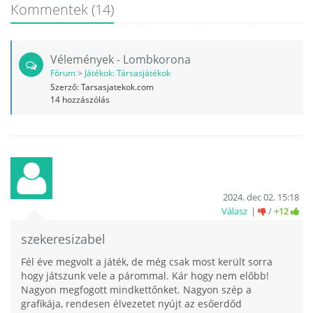
Kommentek
(14)
Vélemények - Lombkorona
Fórum
>
Játékok: Társasjátékok
Szerző:
Tarsasjatekok.com
14
hozzászólás
2024. dec 02. 15:18
Válasz
/
+12
szekeresizabel
Fél éve megvolt a játék, de még csak most került sorra
hogy játszunk vele a párommal. Kár hogy nem előbb!
Nagyon megfogott mindkettőnket. Nagyon szép a
grafikája, rendesen élvezetet nyújt az esőerdőd