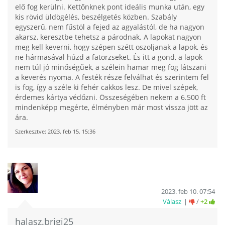
elő fog kerülni. Kettőnknek pont ideális munka után, egy
kis rövid üldögélés, beszélgetés közben. Szabály
egyszerű, nem fűstöl a fejed az agyalástól, de ha nagyon
akarsz, keresztbe tehetsz a párodnak. A lapokat nagyon
meg kell keverni, hogy szépen szétt oszoljanak a lapok, és
ne hármasával húzd a fatörzseket. És itt a gond, a lapok
nem túl jó minőségűek, a szélein hamar meg fog látszani
a keverés nyoma. A festék része felválhat és szerintem fel
is fog, így a széle ki fehér cakkos lesz. De mivel szépek,
érdemes kártya védőzni. Összeségében nekem a 6.500 ft
mindenképp megérte, élményben már most vissza jött az
ára.
Szerkesztve:
2023. feb 15. 15:36
2023. feb 10. 07:54
Válasz
/
+2
halasz.brigi25