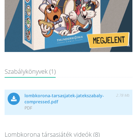
Szabálykönyvek (1)
lombkorona-tarsasjatek-jatekszabaly-
2.78 Mb
compressed.pdf
PDF
Lombkorona társasjáték videók (8)