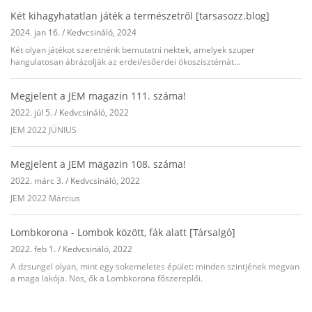
Két kihagyhatatlan játék a természetről [tarsasozz.blog]
2024. jan 16.
/
Kedvcsináló
,
2024
Két olyan játékot szeretnénk bemutatni nektek, amelyek szuper
hangulatosan ábrázolják az erdei/esőerdei ökoszisztémát...
Megjelent a JEM magazin 111. száma!
2022. júl 5.
/
Kedvcsináló
,
2022
JEM 2022 JÚNIUS
Megjelent a JEM magazin 108. száma!
2022. márc 3.
/
Kedvcsináló
,
2022
JEM 2022 Március
Lombkorona - Lombok között, fák alatt [Társalgó]
2022. feb 1.
/
Kedvcsináló
,
2022
A dzsungel olyan, mint egy sokemeletes épület: minden szintjének megvan
a maga lakója. Nos, ők a Lombkorona főszereplői.