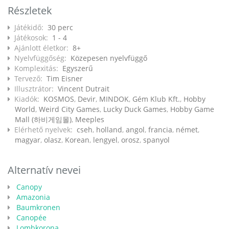
Részletek
Játékidő:
30 perc
Játékosok:
1 - 4
Ajánlott életkor:
8+
Nyelvfüggőség:
Közepesen nyelvfüggő
Komplexitás:
Egyszerű
Tervező:
Tim Eisner
Illusztrátor:
Vincent Dutrait
Kiadók:
KOSMOS
,
Devir
,
MINDOK
,
Gém Klub Kft.
,
Hobby
World
,
Weird City Games
,
Lucky Duck Games
,
Hobby Game
Mall (하비게임몰)
,
Meeples
Elérhető nyelvek:
cseh
,
holland
,
angol
,
francia
,
német
,
magyar
,
olasz
,
Korean
,
lengyel
,
orosz
,
spanyol
Alternatív nevei
Canopy
Amazonia
Baumkronen
Canopée
Lombkorona