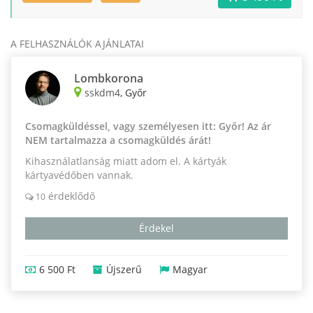
A FELHASZNÁLÓK AJÁNLATAI
Lombkorona
sskdm4
, Győr
Csomagküldéssel, vagy személyesen itt: Győr! Az ár
NEM tartalmazza a csomagküldés árát!
Kihasználatlanság miatt adom el. A kártyák
kártyavédőben vannak.
érdeklődő
10
Érdekel
6 500 Ft
Újszerű
Magyar