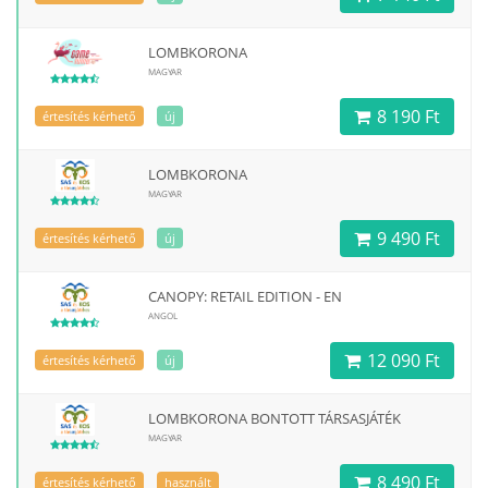
LOMBKORONA
MAGYAR
8 190 Ft
értesítés kérhető
új
LOMBKORONA
MAGYAR
9 490 Ft
értesítés kérhető
új
CANOPY: RETAIL EDITION - EN
ANGOL
12 090 Ft
értesítés kérhető
új
LOMBKORONA BONTOTT TÁRSASJÁTÉK
MAGYAR
8 490 Ft
értesítés kérhető
használt