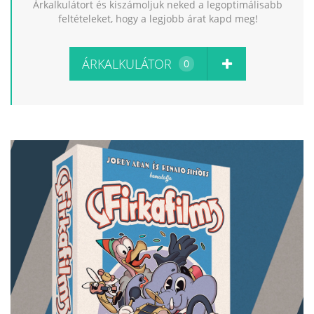
Árkalkulátort és kiszámoljuk neked a legoptimálisabb
feltételeket, hogy a legjobb árat kapd meg!
ÁRKALKULÁTOR
0