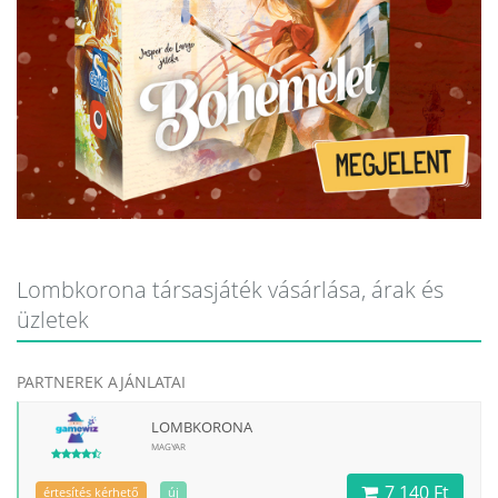
Lombkorona társasjáték vásárlása, árak és
üzletek
PARTNEREK AJÁNLATAI
LOMBKORONA
MAGYAR
7 140 Ft
értesítés kérhető
új