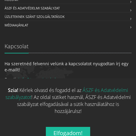
ÁSZF ÉS ADATVÉDELMI SZABÁLYZAT
ÜZLETEKNEK SZÁNT SZOLGÁLTATÁSOK
MÉDIAAJÁNLAT
Kapcsolat
Ha szeretnéd felvenni velünk a kapcsolatot nyugodtan írj egy
e-mailt!
Email:
info@tarsasjatekok.com
Szia!
Kérlek olvasd és fogadd el az
ÁSZF és Adatvédelmi
szabályzatot
! Az oldal sütiket használ, ÁSZF és Adatvédelmi
szabályzat elfogadásával a sütik használatához is
hozzájárulsz!
Elfogadom!
2026 © Minden jog fenntarva.
A játékokhoz kapcsolódó adatok