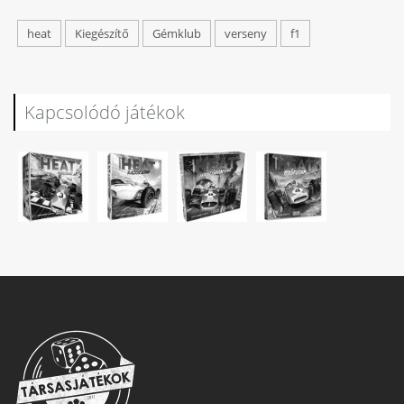
heat
Kiegészítő
Gémklub
verseny
f1
Kapcsolódó játékok