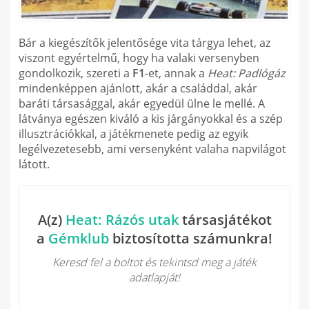
Bár a kiegészítők jelentősége vita tárgya lehet, az
viszont egyértelmű, hogy ha valaki versenyben
gondolkozik, szereti a
F1
-et, annak a
Heat: Padlógáz
mindenképpen ajánlott, akár a családdal, akár
baráti társasággal, akár egyedül ülne le mellé. A
látványa egészen kiváló a kis járgányokkal és a szép
illusztrációkkal, a játékmenete pedig az egyik
legélvezetesebb, ami versenyként valaha napvilágot
látott.
A(z)
Heat: Rázós utak
társasjátékot
a
Gémklub
biztosította számunkra!
Keresd fel a boltot és tekintsd meg a játék
adatlapját!