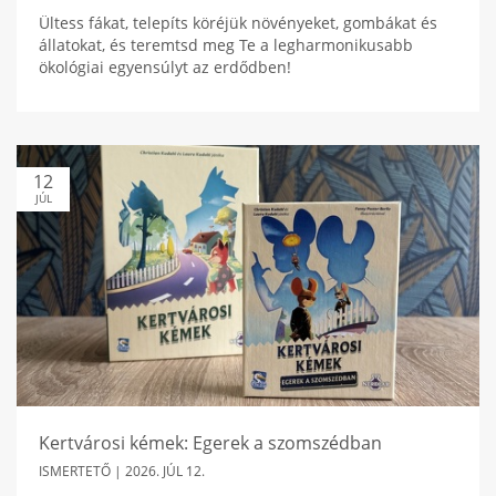
Ültess fákat, telepíts köréjük növényeket, gombákat és
állatokat, és teremtsd meg Te a legharmonikusabb
ökológiai egyensúlyt az erdődben!
12
JÚL
Kertvárosi kémek: Egerek a szomszédban
ISMERTETŐ |
2026. JÚL 12.