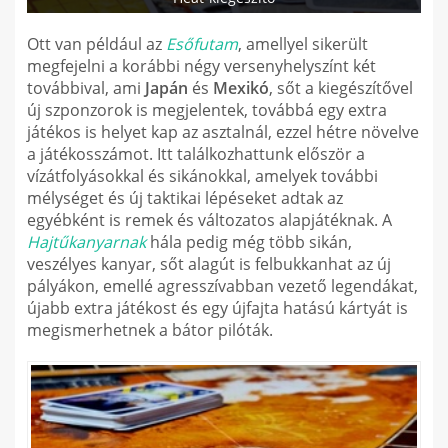
Ott van például az
Esőfutam
, amellyel sikerült
megfejelni a korábbi négy versenyhelyszínt két
továbbival, ami
Japán
és
Mexikó
, sőt a kiegészítővel
új szponzorok is megjelentek, továbbá egy extra
játékos is helyet kap az asztalnál, ezzel hétre növelve
a játékosszámot. Itt találkozhattunk először a
vízátfolyásokkal és sikánokkal, amelyek további
mélységet és új taktikai lépéseket adtak az
egyébként is remek és változatos alapjátéknak. A
Hajtűkanyarnak
hála pedig még több sikán,
veszélyes kanyar, sőt alagút is felbukkanhat az új
pályákon, emellé agresszívabban vezető legendákat,
újabb extra játékost és egy újfajta hatású kártyát is
megismerhetnek a bátor pilóták.