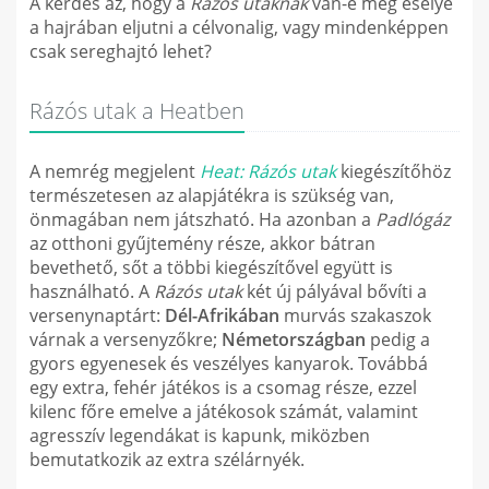
A kérdés az, hogy a
Rázós utaknak
van-e még esélye
a hajrában eljutni a célvonalig, vagy mindenképpen
csak sereghajtó lehet?
Rázós utak a Heatben
A nemrég megjelent
Heat: Rázós utak
kiegészítőhöz
természetesen az alapjátékra is szükség van,
önmagában nem játszható. Ha azonban a
Padlógáz
az otthoni gyűjtemény része, akkor bátran
bevethető, sőt a többi kiegészítővel együtt is
használható. A
Rázós utak
két új pályával bővíti a
versenynaptárt:
Dél-Afrikában
murvás szakaszok
várnak a versenyzőkre;
Németországban
pedig a
gyors egyenesek és veszélyes kanyarok. Továbbá
egy extra, fehér játékos is a csomag része, ezzel
kilenc főre emelve a játékosok számát, valamint
agresszív legendákat is kapunk, miközben
bemutatkozik az extra szélárnyék.