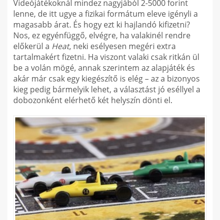
Videójátékoknál mindez nagyjából 2-5000 forint
lenne, de itt ugye a fizikai formátum eleve igényli a
magasabb árat. És hogy ezt ki hajlandó kifizetni?
Nos, ez egyénfüggő, elvégre, ha valakinél rendre
előkerül a
Heat
, neki esélyesen megéri extra
tartalmakért fizetni. Ha viszont valaki csak ritkán ül
be a volán mögé, annak szerintem az alapjáték és
akár már csak egy kiegészítő is elég – az a bizonyos
kieg pedig bármelyik lehet, a választást jó eséllyel a
dobozonként elérhető két helyszín dönti el.