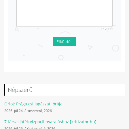
0 / 2000
Elküldés
Népszerű
Orloj: Prága csillagászati órája
2026. júl 24.
/
Ismertető
,
2026
7 társasjáték vízparti nyaraláshoz [kritizator.hu]
2026. júl 26.
/
Kedvcsináló
,
2026