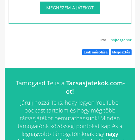
MEGNÉZEM A JÁTÉKOT
írta --
bojtosgabor
Link másolása
Megosztás
Támogasd Te is a
Tarsasjatekok.com-
ot!
Járulj hozzá Te is, hogy legyen YouTube,
podcast tartalom és hogy még több
társasjátékot bemutathassunk! Minden
támogatónk közösségi pontokat kap és a
legnagyobb támogatóinknak egy
nagy