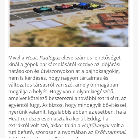
Mivel a
Heat: Padlógáz
eleve számos lehetőséget
kínál a gépek barkácsolásától kezdve az időjárási
hatásokon és útviszonyokon át a bajnokságokig,
nem is kérdéses, hogy nagyon tartalmas és
változatos társasról van szó, amely önmagában
megállja a helyét. Hogy van-e olyan kiegészítő,
amelyet kötelező beszerezni a további extrákért, az
egyéntől függ. Az biztos, hogy mindegyik bővítéssel
nyerünk valamit, legalábbis abban az esetben, ha a
Heat rendszeresen asztalra kerül. Eddig, ha
extrákról volt szó, akkor talán a
Hajtűkanyar
volt a
tuti befutó, szorosan a nyomában az
Esőfutammal
.