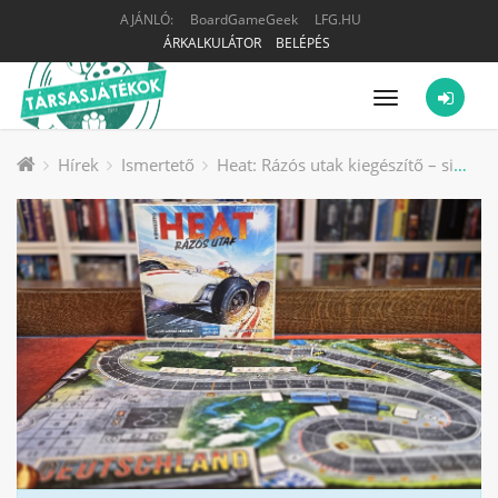
AJÁNLÓ:
BoardGameGeek
LFG.HU
ÁRKALKULÁTOR
BELÉPÉS
Menü
Hírek
Ismertető
Heat: Rázós utak kiegészítő – sima útszakasz