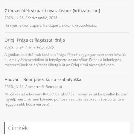
7 társasjáték vízparti nyaraláshoz [kritizator.hu]
2026. júl 26.
/
Kedvcsináló
,
2026
Ha nyár, akkor vízpart. Ha vízpart, akkor kikapcsolódás..
Orloj: Prága csillagászati órája
2026. júl 24.
/
Ismertető
,
2026
A gótikus katedrálisok korában Prága főterén egy olyan szerkezet készült
el, amely évszázadokon át lenyűgözte az utazókat. Ennek a különleges
mesterműnek az építését élhetjük át az Orloj című társasjátékban.
Hódvár – Bóbr játék, kurta szabályokkal
2026. júl 22.
/
Ismertető
,
Bemutató
Miből készül a hódvár? Kőből? Gallyból? És mennyi sarat használtál hozzá?
Figyelj, mert, ha nem követed pontosan az utasításokat, hiába voltál te a
leggyorsabb hód a várban!
Címkék