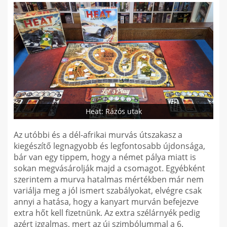
Heat: Rázós utak
Az utóbbi és a dél-afrikai murvás útszakasz a
kiegészítő legnagyobb és legfontosabb újdonsága,
bár van egy tippem, hogy a német pálya miatt is
sokan megvásárolják majd a csomagot. Egyébként
szerintem a murva hatalmas mértékben már nem
variálja meg a jól ismert szabályokat, elvégre csak
annyi a hatása, hogy a kanyart murván befejezve
extra hőt kell fizetnünk. Az extra szélárnyék pedig
azért izgalmas, mert az új szimbólummal a 6.