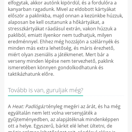
elfogytak, akkor autónk kipördül, és a fordulóra a
kanyarban ragadunk. Mivel az eldobott kártyákat
először a paklinkba, majd onnan a kezünkbe húzzuk,
alaposan be kell osztanunk a hőkártyákat, a
stresszkártyákat ráadásul extrán, vakon húzzuk a
pakliból, emiatt ilyenkor nem tudhatjuk, milyen
eredménnyel. Ehhez még hozzájön a szélárnyék és
minden más extra lehetőség, és máris érezhető,
miért olyan zseniális a játékmenet. Mert bár a
verseny minden lépése nem tervezhető, paklink
ismeretében könnyen gondolkodhatunk és
taktikázhatunk előre.
Tovább is van, guruljak még?
A
Heat: Padlógáz
tényleg megéri az árát, és ha még
egyáltalán nem lett volna versenyjáték a
gyűjteményedben, az alapjátéknak mindenképpen
ott a helye. Egyszerű, bárkit elé lehet ültetni, de