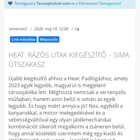
Támogasd a
Tarsasjatekok.com
-ot a Patreonon!
Támogatom!
Ismertető
2026. máj 19. 12:00
Link másolása
Megosztás
HEAT: RÁZÓS UTAK KIEGÉSZÍTŐ – SIMA
ÚTSZAKASZ
Újabb kiegészítő ahhoz a Heat: Padlógázhoz, amely
2023 egyik legjobb, magyarul is megjelent
társasjátéka lett. Méghozzá nemcsak a versenyzős
műfajban, hanem azon belül is simán az egyik
legjobb. És hogy miért annyira jó? Nos, egyfelől a
kanyarokkal, a motor melegedésével és a
sebességváltóval egy olyan játékmechanikai
kombinációt sikerült megalkotni a zsáneren belül,
hogy annál közelebb szerintem még egy kiadó és