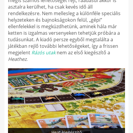
mégis számos lehetőséget rejt, ráadásul akkor is
asztalra kerülhet, ha csak kevés idő áll
rendelkezésre. Nem mellesleg a különféle speciális
helyzeteken és bajnokságokon felül, „gépi”
ellenfelekkel is megküzdhetünk, aminek hála már
ketten is izgalmas versenyeken tehetjük próbára a
tudásunkat. A kiadó persze egyből megtalálta a
játékban rejlő további lehetőségeket, így a frissen
megjelent
Rázós utak
nem az első kiegészítő a
Heathez
.
Heat-kiegészítő