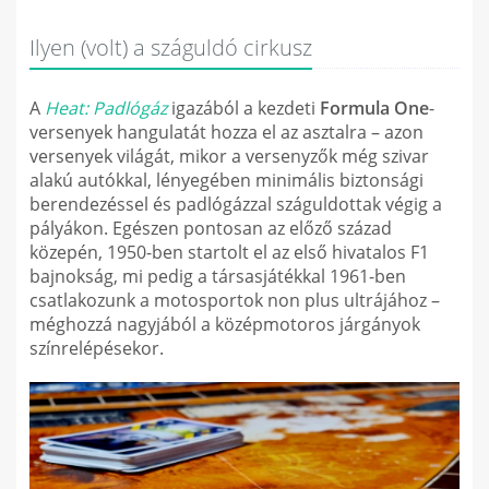
Ilyen (volt) a száguldó cirkusz
A
Heat: Padlógáz
igazából a kezdeti
Formula One
-
versenyek hangulatát hozza el az asztalra – azon
versenyek világát, mikor a versenyzők még szivar
alakú autókkal, lényegében minimális biztonsági
berendezéssel és padlógázzal száguldottak végig a
pályákon. Egészen pontosan az előző század
közepén, 1950-ben startolt el az első hivatalos F1
bajnokság, mi pedig a társasjátékkal 1961-ben
csatlakozunk a motosportok non plus ultrájához –
méghozzá nagyjából a középmotoros járgányok
színrelépésekor.