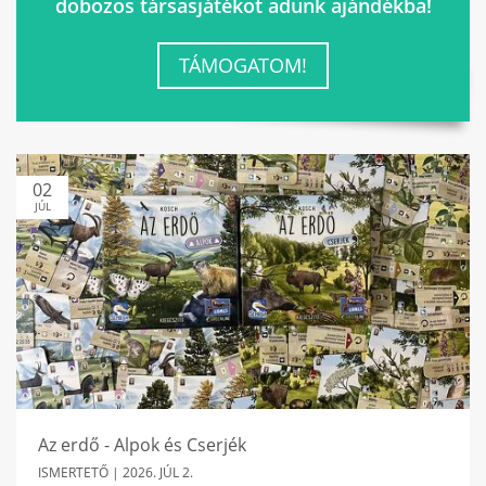
dobozos társasjátékot adunk ajándékba!
TÁMOGATOM!
02
JÚL
Az erdő - Alpok és Cserjék
ISMERTETŐ |
2026. JÚL 2.