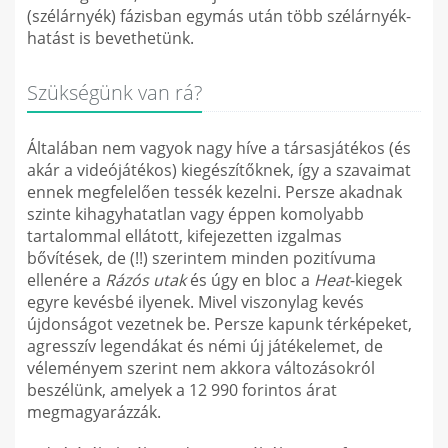
(szélárnyék) fázisban egymás után több szélárnyék-
hatást is bevethetünk.
Szükségünk van rá?
Általában nem vagyok nagy híve a társasjátékos (és
akár a videójátékos) kiegészítőknek, így a szavaimat
ennek megfelelően tessék kezelni. Persze akadnak
szinte kihagyhatatlan vagy éppen komolyabb
tartalommal ellátott, kifejezetten izgalmas
bővítések, de (!!) szerintem minden pozitívuma
ellenére a
Rázós utak
és úgy en bloc a
Heat
-kiegek
egyre kevésbé ilyenek. Mivel viszonylag kevés
újdonságot vezetnek be. Persze kapunk térképeket,
agresszív legendákat és némi új játékelemet, de
véleményem szerint nem akkora változásokról
beszélünk, amelyek a 12 990 forintos árat
megmagyarázzák.