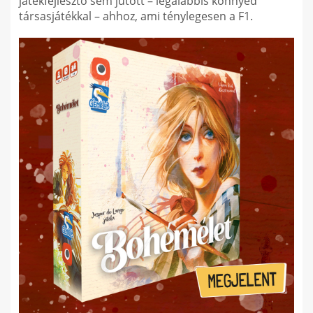
játékfejlesztő sem jutott – legalábbis könnyed
társasjátékkal – ahhoz, ami ténylegesen a F1.