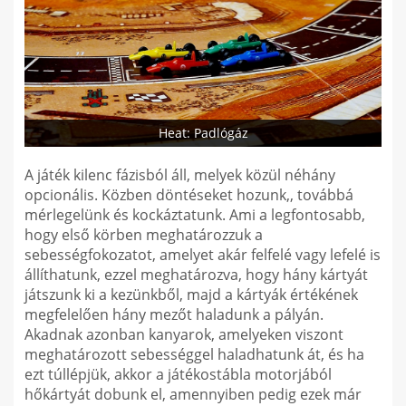
Heat: Padlógáz
A játék kilenc fázisból áll, melyek közül néhány
opcionális. Közben döntéseket hozunk,, továbbá
mérlegelünk és kockáztatunk. Ami a legfontosabb,
hogy első körben meghatározzuk a
sebességfokozatot, amelyet akár felfelé vagy lefelé is
állíthatunk, ezzel meghatározva, hogy hány kártyát
játszunk ki a kezünkből, majd a kártyák értékének
megfelelően hány mezőt haladunk a pályán.
Akadnak azonban kanyarok, amelyeken viszont
meghatározott sebességgel haladhatunk át, és ha
ezt túllépjük, akkor a játékostábla motorjából
hőkártyát dobunk el, amennyiben pedig ezek már