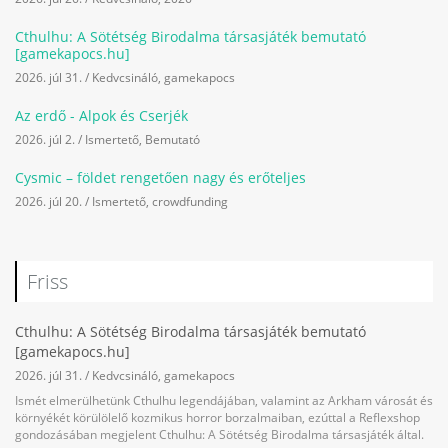
Cthulhu: A Sötétség Birodalma társasjáték bemutató
[gamekapocs.hu]
2026. júl 31.
/
Kedvcsináló
,
gamekapocs
Az erdő - Alpok és Cserjék
2026. júl 2.
/
Ismertető
,
Bemutató
Cysmic – földet rengetően nagy és erőteljes
2026. júl 20.
/
Ismertető
,
crowdfunding
Friss
Cthulhu: A Sötétség Birodalma társasjáték bemutató
[gamekapocs.hu]
2026. júl 31.
/
Kedvcsináló
,
gamekapocs
Ismét elmerülhetünk Cthulhu legendájában, valamint az Arkham városát és
környékét körülölelő kozmikus horror borzalmaiban, ezúttal a Reflexshop
gondozásában megjelent Cthulhu: A Sötétség Birodalma társasjáték által.