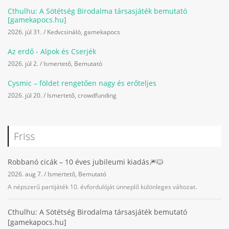
Cthulhu: A Sötétség Birodalma társasjáték bemutató
[gamekapocs.hu]
2026. júl 31.
/
Kedvcsináló
,
gamekapocs
Az erdő - Alpok és Cserjék
2026. júl 2.
/
Ismertető
,
Bemutató
Cysmic – földet rengetően nagy és erőteljes
2026. júl 20.
/
Ismertető
,
crowdfunding
Friss
Robbanó cicák – 10 éves jubileumi kiadás🎆🐱
2026. aug 7.
/
Ismertető
,
Bemutató
A népszerű partijáték 10. évfordulóját ünneplő különleges változat.
Cthulhu: A Sötétség Birodalma társasjáték bemutató
[gamekapocs.hu]