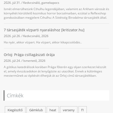
2026. júl 31.
/
Kedvcsináló
,
gamekapocs
Ismét elmerülhetünk Cthulhu legendájában, valamint az Arkham városát és
környékét körülölelő kozmikus horror borzalmaiban, ezúttal a Reflexshop
gondozásában megjelent Cthulhu: A Sötétség Birodalma társasjáték által.
7 társasjáték vízparti nyaraláshoz [kritizator.hu]
2026. júl 26.
/
Kedvcsináló
,
2026
Ha nyár, akkor vízpart. Ha vízpart, akkor kikapcsolódás..
Orloj: Prága csillagászati órája
2026. júl 24.
/
Ismertető
,
2026
A gótikus katedrálisok korában Prága főterén egy olyan szerkezet készült
el, amely évszázadokon át lenyűgözte az utazókat. Ennek a különleges
mesterműnek az építését élhetjük át az Orloj című társasjátékban.
Címkék
Kiegészítő
Gémklub
heat
verseny
f1