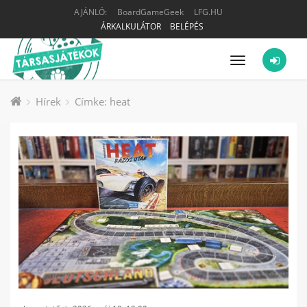
AJÁNLÓ:
BoardGameGeek
LFG.HU
ÁRKALKULÁTOR
BELÉPÉS
Menü
Hírek
Címke: heat