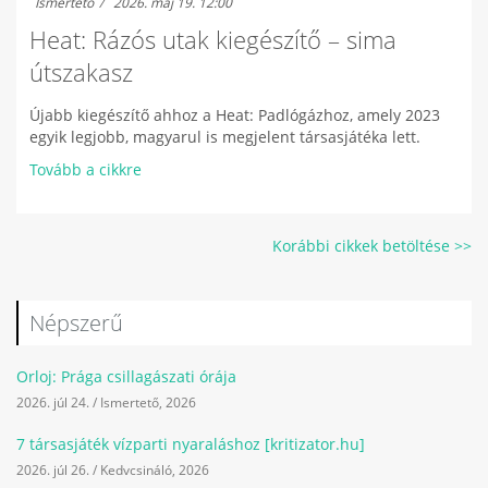
Ismertető
2026. máj 19. 12:00
Heat: Rázós utak kiegészítő – sima
útszakasz
Újabb kiegészítő ahhoz a Heat: Padlógázhoz, amely 2023
egyik legjobb, magyarul is megjelent társasjátéka lett.
Tovább a cikkre
Korábbi cikkek betöltése >>
Népszerű
Orloj: Prága csillagászati órája
2026. júl 24.
/
Ismertető
,
2026
7 társasjáték vízparti nyaraláshoz [kritizator.hu]
2026. júl 26.
/
Kedvcsináló
,
2026