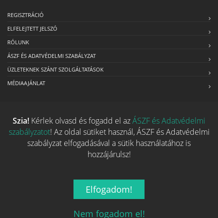
REGISZTRÁCIÓ
ELFELEJTETT JELSZÓ
RÓLUNK
ÁSZF ÉS ADATVÉDELMI SZABÁLYZAT
ÜZLETEKNEK SZÁNT SZOLGÁLTATÁSOK
MÉDIAAJÁNLAT
Kapcsolat
Szia!
Kérlek olvasd és fogadd el az
ÁSZF és Adatvédelmi
szabályzatot
! Az oldal sütiket használ, ÁSZF és Adatvédelmi
szabályzat elfogadásával a sütik használatához is
Ha szeretnéd felvenni velünk a kapcsolatot nyugodtan írj egy
hozzájárulsz!
e-mailt!
Email:
info@tarsasjatekok.com
Elfogadom!
Nem fogadom el!