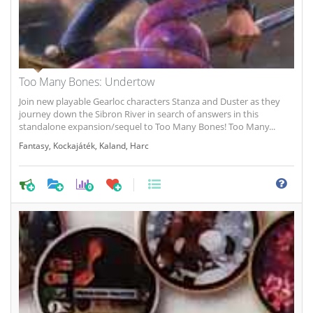
Too Many Bones: Undertow
Join new playable Gearloc characters Stanza and Duster as they
journey down the Sibron River in search of answers in this
standalone expansion/sequel to Too Many Bones! Too Many...
Fantasy
,
Kockajáték
,
Kaland
,
Harc
0