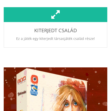
KITERJEDT CSALÁD
Ez a játék egy kiterjedt társasjáték család része!