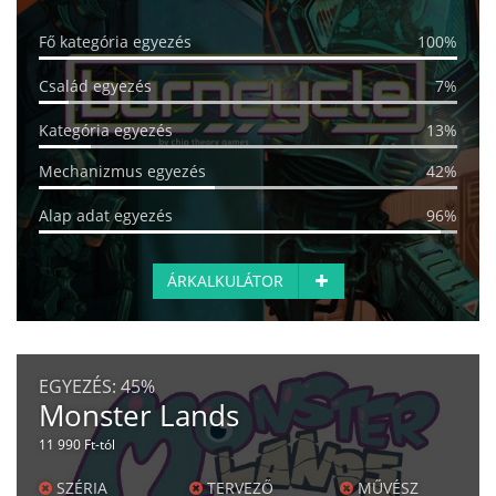
Fő kategória egyezés
100%
Család egyezés
7%
Kategória egyezés
13%
Mechanizmus egyezés
42%
Alap adat egyezés
96%
ÁRKALKULÁTOR
EGYEZÉS:
45%
Monster Lands
11 990 Ft-tól
SZÉRIA
TERVEZŐ
MŰVÉSZ