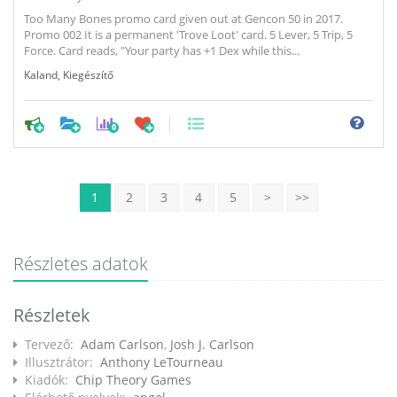
Too Many Bones promo card given out at Gencon 50 in 2017.
Promo 002 It is a permanent 'Trove Loot' card. 5 Lever, 5 Trip, 5
Force. Card reads, "Your party has +1 Dex while this...
Kaland
,
Kiegészítő
0
1
2
3
4
5
>
>>
Részletes adatok
Részletek
Tervező:
Adam Carlson
,
Josh J. Carlson
Illusztrátor:
Anthony LeTourneau
Kiadók:
Chip Theory Games