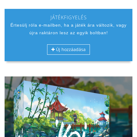
JÁTÉKFIGYELÉS
Értesülj róla e-mailben, ha a játék ára változik, vagy
újra raktáron lesz az egyik boltban!
Új hozzáadása