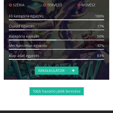
SZÉRIA
TERVEZŐ
MŰVÉSZ
Fő kategória egyezés
100%
Család egyezés
17%
Kategória egyezés
50%
Mechanizmus egyezés
32%
Alap adat egyezés
83%
ÁRKALKULÁTOR
Több hasonló játék keresése