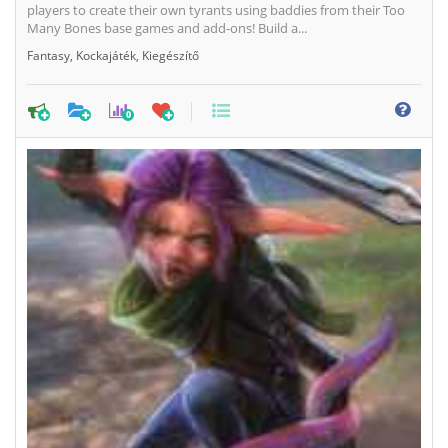
players to create their own tyrants using baddies from their Too
Many Bones base games and add-ons! Build a...
Fantasy
,
Kockajáték
,
Kiegészítő
0