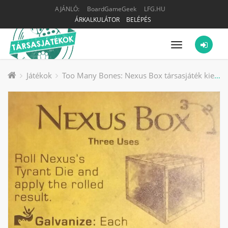
AJÁNLÓ:
BoardGameGeek
LFG.HU
ÁRKALKULÁTOR
BELÉPÉS
Menü
Játékok
Too Many Bones: Nexus Box társasjáték kiegészítő