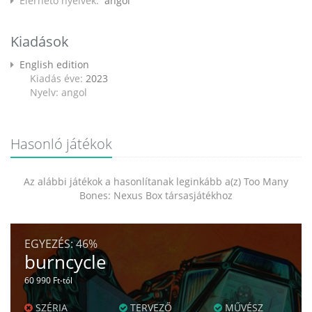
Elérhető nyelvek:
angol
Kiadások
English edition
Kiadás éve:
2023
Nyelv: angol
Hasonló játékok
Az alábbi játékok a hasonlítanak leginkább a(z) Too Many
Bones: Nexus Box társasjátékhoz
EGYEZÉS:
46%
burncycle
60 990 Ft-tól
SZÉRIA
TERVEZŐ
MŰVÉSZ