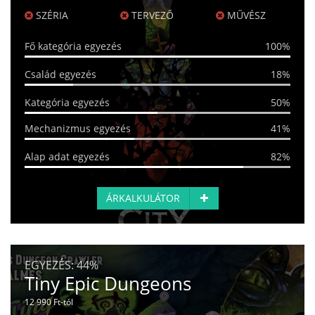
SZÉRIA
TERVEZŐ
MŰVÉSZ
Fő kategória egyezés
100%
Család egyezés
18%
Kategória egyezés
50%
Mechanizmus egyezés
41%
Alap adat egyezés
82%
ÁRKALKULÁTOR
EGYEZÉS:
44%
Tiny Epic Dungeons
12 990 Ft-tól