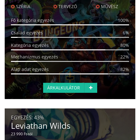
SZÉRIA
TERVEZŐ
MŰVÉSZ
Fő kategória egyezés
100%
Család egyezés
6%
Kategória egyezés
80%
Mechanizmus egyezés
22%
Alap adat egyezés
82%
ÁRKALKULÁTOR
EGYEZÉS:
43%
Leviathan Wilds
23 990 Ft-tól