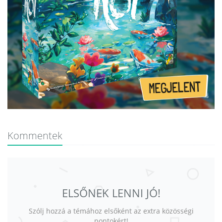
Kommentek
ELSŐNEK LENNI JÓ!
Szólj hozzá a témához elsőként az extra közösségi
pontokért!