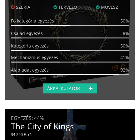
SZÉRIA
TERVEZŐ
MŰVÉSZ
Fő kategória egyezés
50%
Család egyezés
8%
Kategória egyezés
50%
Mechanizmus egyezés
41%
Alap adat egyezés
92%
ÁRKALKULÁTOR
EGYEZÉS:
44%
The City of Kings
34 290 Ft-tól