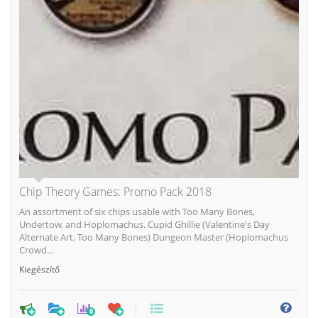
Chip Theory Games: Promo Pack 2018
An assortment of six chips usable with Too Many Bones,
Undertow, and Hoplomachus. Cupid Ghillie (Valentine's Day
Alternate Art, Too Many Bones) Dungeon Master (Hoplomachus
Crowd...
Kiegészítő
0