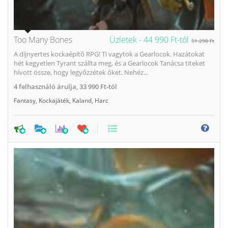
Too Many Bones
Üzletek -
44 990 Ft-tól
51 290 Ft
A díjnyertes kockaépítő RPG! Ti vagytok a Gearlocok. Hazátokat
hét kegyetlen Tyrant szállta meg, és a Gearlocok Tanácsa titeket
hívott össze, hogy legyőzzétek őket. Nehéz...
4
felhasználó árulja,
33 990 Ft-tól
Fantasy
,
Kockajáték
,
Kaland
,
Harc
0