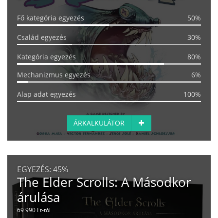
Fő kategória egyezés
50%
Család egyezés
30%
Kategória egyezés
80%
Mechanizmus egyezés
6%
Alap adat egyezés
100%
ÁRKALKULÁTOR
EGYEZÉS:
45%
The Elder Scrolls: A Másodkor
árulása
69 990 Ft-tól