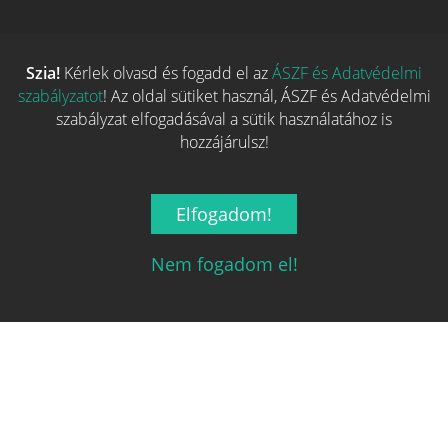
Szia!
Kérlek olvasd és fogadd el az
ÁSZF és Adatvédelmi
szabályzatot
! Az oldal sütiket használ, ÁSZF és Adatvédelmi
szabályzat elfogadásával a sütik használatához is
hozzájárulsz!
Magyarország társasjáték keresője!
Elfogadom!
A társasjáték érték!
Nem fogadom el!
Legnépszerűbb