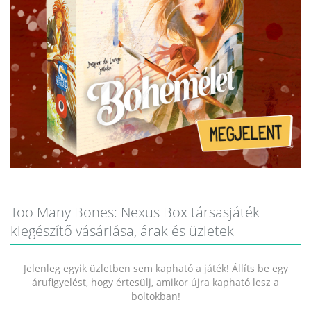
Too Many Bones: Nexus Box társasjáték
kiegészítő vásárlása, árak és üzletek
Jelenleg egyik üzletben sem kapható a játék! Állíts be egy
árufigyelést, hogy értesülj, amikor újra kapható lesz a
boltokban!