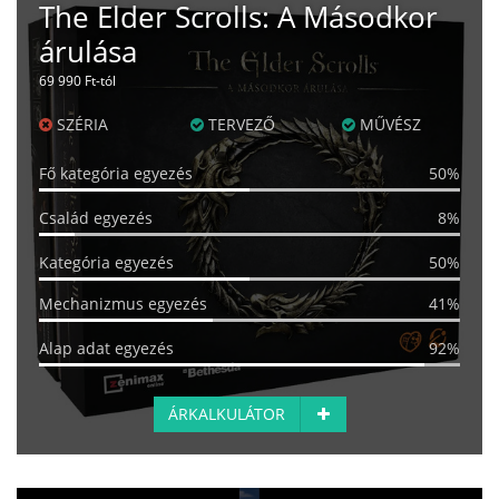
The Elder Scrolls: A Másodkor
árulása
69 990 Ft-tól
SZÉRIA
TERVEZŐ
MŰVÉSZ
Fő kategória egyezés
50%
Család egyezés
8%
Kategória egyezés
50%
Mechanizmus egyezés
41%
Alap adat egyezés
92%
ÁRKALKULÁTOR