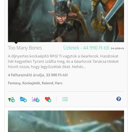
Too Many Bones
Üzletek -
44 990 Ft-tól
51 290 Ft
A díjnyertes kockaépítő RPG! Ti vagytok a Gearlocok. Hazátokat
hét kegyetlen Tyrant szállta meg, és a Gearlocok Tanácsa titeket
hívott össze, hogy legyőzzétek őket. Nehéz...
4
felhasználó árulja,
33 990 Ft-tól
Fantasy
,
Kockajáték
,
Kaland
,
Harc
0