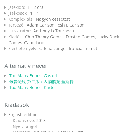
Játékidő:
1 - 2 óra
Játékosok:
1 - 4
Komplexitás:
Nagyon összetett
Tervező:
Adam Carlson
,
Josh J. Carlson
Illusztrátor:
Anthony LeTourneau
Kiadók:
Chip Theory Games
,
Frosted Games
,
Lucky Duck
Games
,
Gameland
Elérhető nyelvek:
kínai
,
angol
,
francia
,
német
Alternatív nevei
Too Many Bones: Gasket
骸骨險境 第二版：人物擴充 蓋斯特
Too Many Bones: Karter
Kiadások
English edition
Kiadás éve:
2018
Nyelv: angol