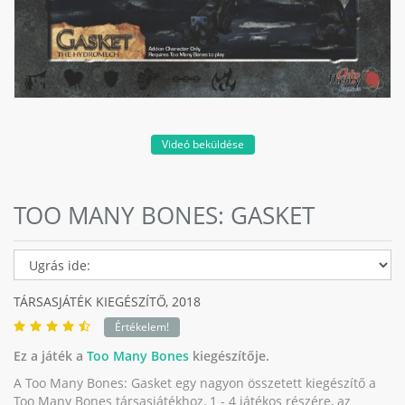
Videó beküldése
TOO MANY BONES: GASKET
TÁRSASJÁTÉK KIEGÉSZÍTŐ,
2018
Értékelem!
Ez a játék a
Too Many Bones
kiegészítője.
A Too Many Bones: Gasket egy nagyon összetett kiegészítő a
Too Many Bones társasjátékhoz, 1 - 4 játékos részére, az