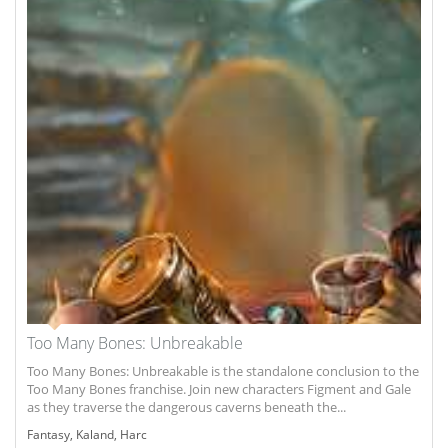
Too Many Bones: Unbreakable
Too Many Bones: Unbreakable is the standalone conclusion to the
Too Many Bones franchise. Join new characters Figment and Gale
as they traverse the dangerous caverns beneath the...
Fantasy
,
Kaland
,
Harc