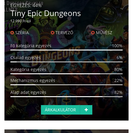
EGYEZÉS:
44%
Tiny Epic Dungeons
12 990 Ft-tól
SZÉRIA
TERVEZŐ
MŰVÉSZ
Fő kategória egyezés
100%
Család egyezés
6%
Kategória egyezés
80%
Mechanizmus egyezés
22%
Alap adat egyezés
82%
ÁRKALKULÁTOR