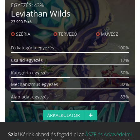
EGYEZÉS:
43%
Leviathan Wilds
23 990 Ft-tól
SZÉRIA
TERVEZŐ
MŰVÉSZ
Fő kategória egyezés
100%
Család egyezés
17%
Kategória egyezés
50%
Mechanizmus egyezés
32%
Alap adat egyezés
83%
ÁRKALKULÁTOR
Szia!
Kérlek olvasd és fogadd el az
ÁSZF és Adatvédelmi