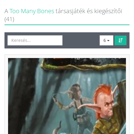
A
Too Many Bones
társasjáték és kiegészítői
(41)
6