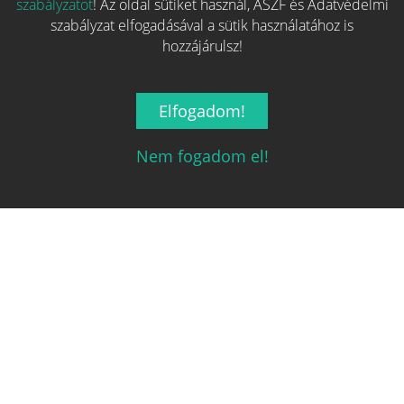
Több hasonló játék keresése
szabályzatot
! Az oldal sütiket használ, ÁSZF és Adatvédelmi
szabályzat elfogadásával a sütik használatához is
hozzájárulsz!
Elfogadom!
Nem fogadom el!
Magyarország társasjáték keresője!
A társasjáték érték!