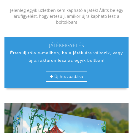
Jelenleg egyik üzletben sem kapható a játék! Állíts be egy
árufigyelést, hogy értesülj, amikor újra kapható lesz a
boltokban!
JÁTÉKFIGYELÉS
Értesülj róla e-mailben, ha a játék ára változik, vagy
újra raktáron lesz az egyik boltban!
Új hozzáadása