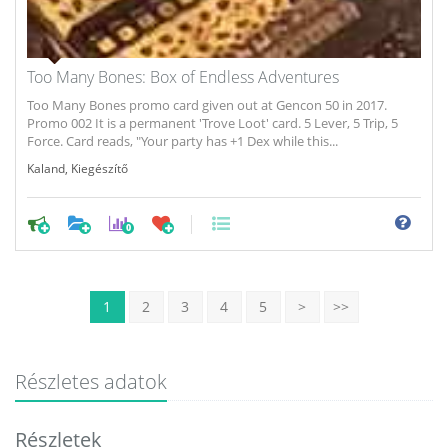
Too Many Bones: Box of Endless Adventures
Too Many Bones promo card given out at Gencon 50 in 2017.
Promo 002 It is a permanent 'Trove Loot' card. 5 Lever, 5 Trip, 5
Force. Card reads, "Your party has +1 Dex while this...
Kaland
,
Kiegészítő
0
1
2
3
4
5
>
>>
Részletes adatok
Részletek