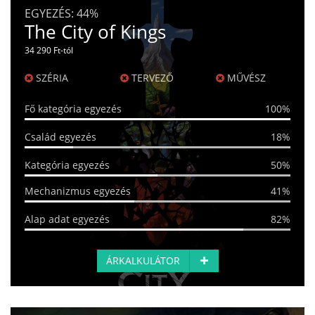
EGYEZÉS:
44%
The City of Kings
34 290 Ft-tól
SZÉRIA
TERVEZŐ
MŰVÉSZ
Fő kategória egyezés
100%
Család egyezés
18%
Kategória egyezés
50%
Mechanizmus egyezés
41%
Alap adat egyezés
82%
ÁRKALKULÁTOR