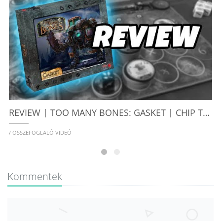
R
/
REVIEW | TOO MANY BONES: GASKET | CHIP THEORY GAMES
/ ÖSSZEFOGLALÓ VIDEÓ
Kommentek