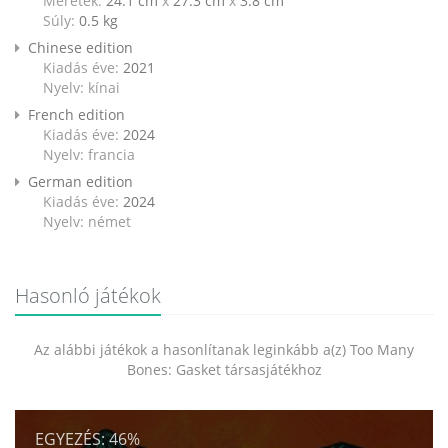
Méretek:
24.1 cm
x
27.3 cm
x
3.8 cm
Súly:
0.5
kg
Chinese edition
Kiadás éve:
2021
Nyelv: kínai
French edition
Kiadás éve:
2024
Nyelv: francia
German edition
Kiadás éve:
2024
Nyelv: német
Hasonló játékok
Az alábbi játékok a hasonlítanak leginkább a(z) Too Many
Bones: Gasket társasjátékhoz
EGYEZÉS:
46%