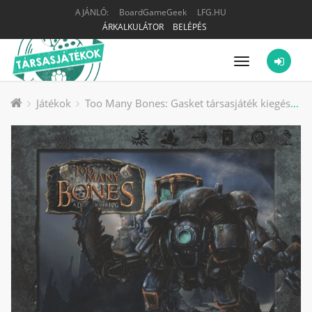
AJÁNLÓ:
BoardGameGeek
LFG.HU
ÁRKALKULÁTOR
BELÉPÉS
Menü
Játékok
Too Many Bones: Gasket társasjáték kiegészítő