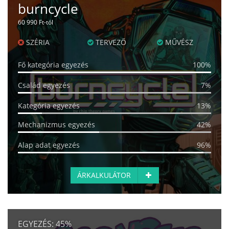
burncycle
60 990 Ft-tól
SZÉRIA
TERVEZŐ
MŰVÉSZ
Fő kategória egyezés
100%
Család egyezés
7%
Kategória egyezés
13%
Mechanizmus egyezés
42%
Alap adat egyezés
96%
ÁRKALKULÁTOR
EGYEZÉS:
45%