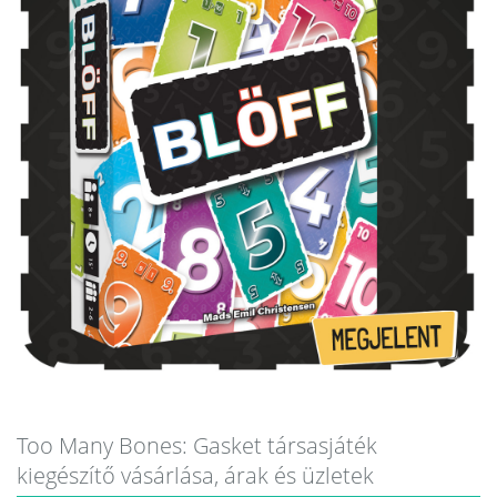
Too Many Bones: Gasket társasjáték
kiegészítő vásárlása, árak és üzletek