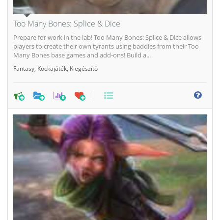
Too Many Bones: Splice & Dice
Prepare for work in the lab! Too Many Bones: Splice & Dice allows
players to create their own tyrants using baddies from their Too
Many Bones base games and add-ons! Build a...
Fantasy
,
Kockajáték
,
Kiegészítő
0