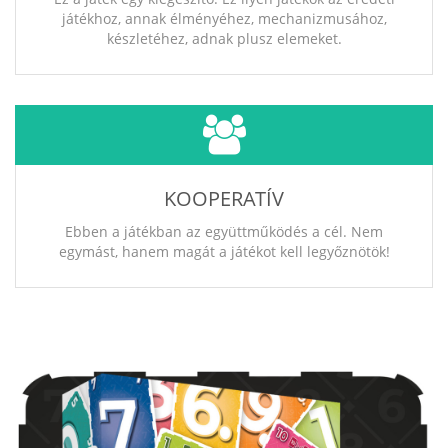
játékhoz, annak élményéhez, mechanizmusához,
készletéhez, adnak plusz elemeket.
KOOPERATÍV
Ebben a játékban az együttműködés a cél. Nem
egymást, hanem magát a játékot kell legyőznötök!