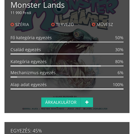
Monster Lands
11 990 Ft-tól
SZÉRIA
TERVEZŐ
MŰVÉSZ
Fő kategória egyezés
50%
Család egyezés
30%
Kategória egyezés
80%
Mechanizmus egyezés
6%
Alap adat egyezés
100%
ÁRKALKULÁTOR
EGYEZÉS:
45%