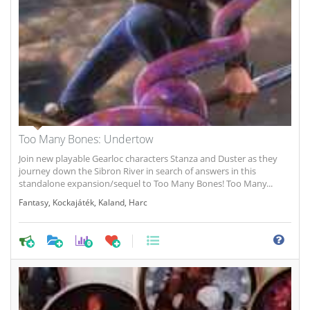
Too Many Bones: Undertow
Join new playable Gearloc characters Stanza and Duster as they
journey down the Sibron River in search of answers in this
standalone expansion/sequel to Too Many Bones! Too Many...
Fantasy
,
Kockajáték
,
Kaland
,
Harc
0