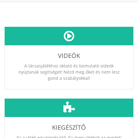
VIDEÓK
A társasjátékhoz oktató és bemutató videók
nyújtanak segítséget! Nézd meg őket és nem lesz
gond a szabályokkal!
KIEGÉSZÍTŐ
Ez a játék egy kiegészítő. Ez ilyen játékok az eredeti