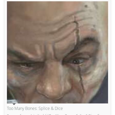
Too Many Bones: Splice & Dice