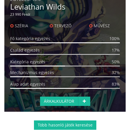
Leviathan Wilds
23 990 Ft-tól
SZÉRIA
TERVEZŐ
MŰVÉSZ
Fő kategória egyezés
100%
Család egyezés
17%
Kategória egyezés
50%
Mechanizmus egyezés
32%
Alap adat egyezés
83%
ÁRKALKULÁTOR
Több hasonló játék keresése