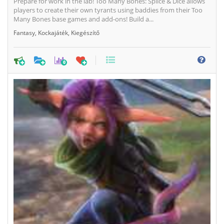
Prepare for work in the lab! Too Many Bones: Splice & Dice allows
players to create their own tyrants using baddies from their Too
Many Bones base games and add-ons! Build a...
Fantasy
,
Kockajáték
,
Kiegészítő
0