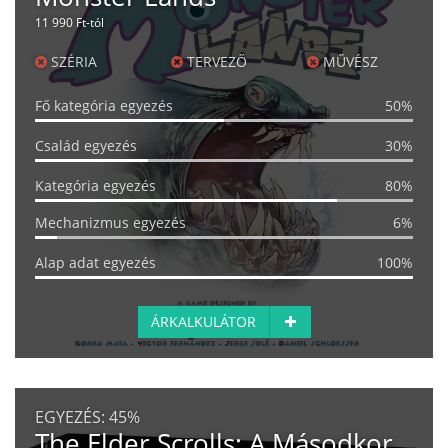
11 990 Ft-tól
SZÉRIA
TERVEZŐ
MŰVÉSZ
Fő kategória egyezés
50%
Család egyezés
30%
Kategória egyezés
80%
Mechanizmus egyezés
6%
Alap adat egyezés
100%
ÁRKALKULÁTOR
EGYEZÉS:
45%
The Elder Scrolls: A Másodkor