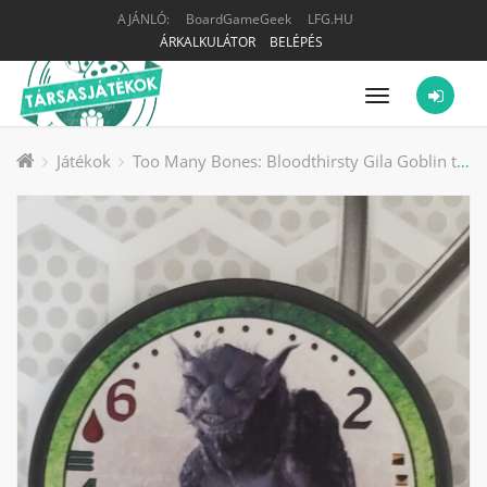
AJÁNLÓ:
BoardGameGeek
LFG.HU
ÁRKALKULÁTOR
BELÉPÉS
Menü
Játékok
Too Many Bones: Bloodthirsty Gila Goblin társasjáték kiegészítő