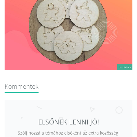
hirdetés
Kommentek
ELSŐNEK LENNI JÓ!
Szólj hozzá a témához elsőként az extra közösségi