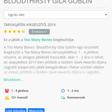
BLOODTHIRSTY GILA GOBLIN
TÁRSASJÁTÉK KIEGÉSZÍTŐ,
2019
Értékelem!
Ez a játék a
Too Many Bones
kiegészítője.
A Too Many Bones: Bloodthirsty Gila Goblin egy összetett
kiegészítő a Too Many Bones társasjátékhoz, 1 - 4 játékos
részére, az átlagos játékidő hosszabb, akár 1 - 2 óra is lehet.
Az alapjátékot 2017-ben jelölték a Golden Geek Awards díjára
Legjobb kooperatív játék kategóriában, illetve szintén ebben
az évben jelölték a Golden Geek Awards díjára is Legjobb...
1 - 4 játékos
1 - 2 óra
12+ évestől
Kommentek
Link másolása
Megosztás