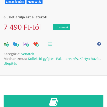
Link másolása
Megosztás
6 üzlet árulja ezt a játékot!
7 490 Ft-tól
6 ajánlat
0
Kategória:
Vonatok
Mechanizmus:
Kollekció gyűjtés
,
Pakli tervezés
,
Kártya húzás
,
Útépítés