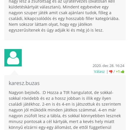
nagy lesz a zsúfoltság és az újratervezés (óvatosan kell
küldetéskártyát választani). Mindent egybevéve egy
nagyon szuper játék amit csak ajánlani tudok, főleg a
családi, kikapcsolódós és egy hosszabb filler kategóriába.
Nem sokszor láttam olyat, hogy egy játékon
egyszerűsítenek és úgy adják ki és még jó is lesz.
2020. dec 28. 16:24
Válasz
/
+1
karesz.buzas
Nagyon bejövős. :D Hozza a TtR hangulatot, de sokkal-
sokkal rövidebb és ez a hossz jobban is illik egy ilyen
családi játékhoz. 2-en is és 4-en is játszottuk és szerintem
nagyon jól működik minden játékos számmal. 4-en már
nagyon zsúfolt lesz a tábla, és sokkal könnyebben lesznek
minusz pontosak a cél kártyák, mert a kevés hely miatt
könnyű elzárni egy-egy állomást, de ettől függetlenül