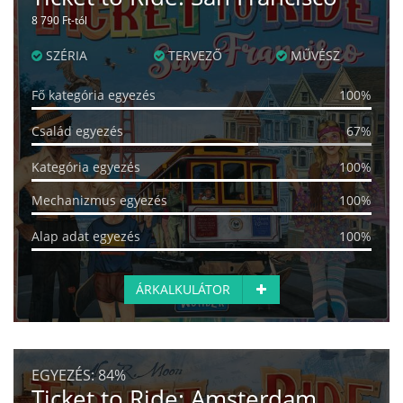
8 790 Ft-tól
SZÉRIA
TERVEZŐ
MŰVÉSZ
Fő kategória egyezés
100%
Család egyezés
67%
Kategória egyezés
100%
Mechanizmus egyezés
100%
Alap adat egyezés
100%
ÁRKALKULÁTOR
EGYEZÉS:
84%
Ticket to Ride: Amsterdam