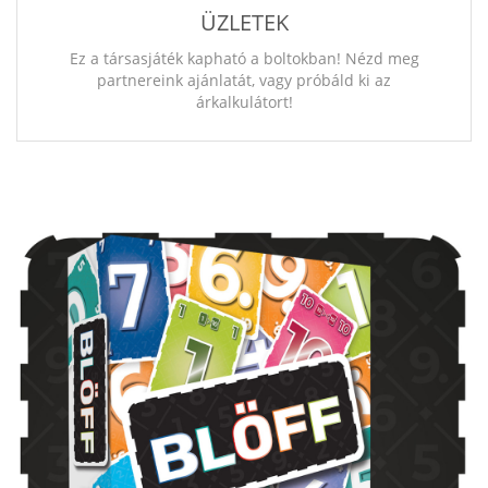
ÜZLETEK
Ez a társasjáték kapható a boltokban! Nézd meg
partnereink ajánlatát, vagy próbáld ki az
árkalkulátort!