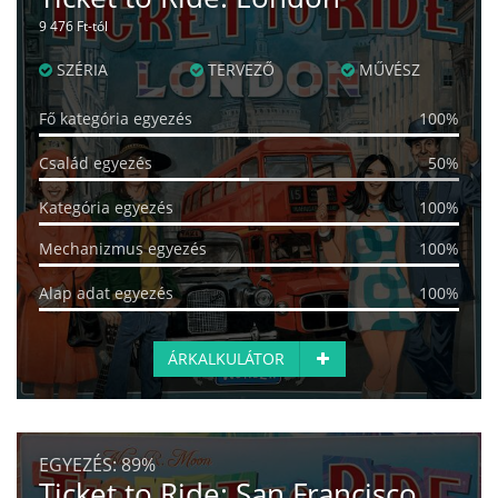
9 476 Ft-tól
SZÉRIA
TERVEZŐ
MŰVÉSZ
Fő kategória egyezés
100%
Család egyezés
50%
Kategória egyezés
100%
Mechanizmus egyezés
100%
Alap adat egyezés
100%
ÁRKALKULÁTOR
EGYEZÉS:
89%
Ticket to Ride: San Francisco