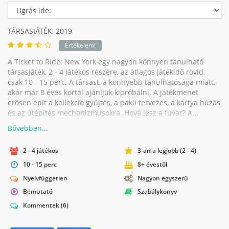
TÁRSASJÁTÉK,
2019
Értékelem!
A Ticket to Ride: New York egy nagyon könnyen tanulható
társasjáték, 2 - 4 játékos részére, az átlagos játékidő rövid,
csak 10 - 15 perc. A társast, a könnyebb tanulhatósága miatt,
akár már 8 éves kortól ajánljuk kipróbálni. A játékmenet
erősen épít a kollekció gyűjtés, a pakli tervezés, a kártya húzás
és az útépítés mechanizmusokra. Hová lesz a fuvar? A...
2 - 4 játékos
3-an a legjobb (2 - 4)
10 - 15 perc
8+ évestől
Nyelvfüggetlen
Nagyon egyszerű
Bemutató
Szabálykönyv
Kommentek
(6)