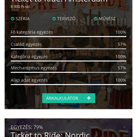
8 900 Ft-tól
SZÉRIA
TERVEZŐ
MŰVÉSZ
Fő kategória egyezés
100%
Család egyezés
57%
Kategória egyezés
100%
Mechanizmus egyezés
57%
Alap adat egyezés
100%
ÁRKALKULÁTOR
EGYEZÉS:
79%
Ticket to Ride: Nordic