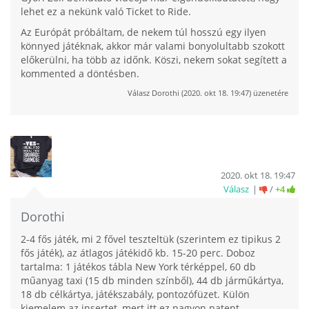
lehet ez a nekünk való Ticket to Ride.
Az Európát próbáltam, de nekem túl hosszú egy ilyen
könnyed játéknak, akkor már valami bonyolultabb szokott
előkerülni, ha több az időnk. Köszi, nekem sokat segített a
kommented a döntésben.
Válasz
Dorothi
(
2020. okt 18. 19:47
) üzenetére
2020. okt 18. 19:47
Válasz
/
+4
Dorothi
2-4 fős játék, mi 2 fővel teszteltük (szerintem ez tipikus 2
fős játék), az átlagos játékidő kb. 15-20 perc. Doboz
tartalma: 1 játékos tábla New York térképpel, 60 db
műanyag taxi (15 db minden színből), 44 db járműkártya,
18 db célkártya, játékszabály, pontozófüzet. Külön
kiemelem az insertet, mert itt ez nagyon patent,