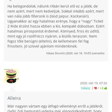
Ha belegondolok, nálunk ritkán kerül elő ez a játék, de
nem azért, mert nem kedveljük. Sokkal inkább azért, mert
van nála jobb fillerünk is (lásd Jaipur, KocKanári).
Ugyanakkor az egy hatalmas erénye, hogy a "nagy" Ticket
2 Ride érzést hozza ebben a kis, kompakt dobozban. Ezért
hatalmas pirospontot érdemel. Könnyed, friss és üdítő,
mint egy jó rozéfröccs nyáron, a kiülős teraszon. Nem
fogsz tőle berúgni (eltelni), de kellemesen fel fog
frissíteni. Jó szívvel ajánlom mindenkinek.
Válasz
Dorothi
(
2020. okt 18. 19:47
) üzenetére
2020. okt 19. 07:32
Válasz
/
+2
Alleira
Már nagyon vártam egy átfogó vélemènyt erről a játékról.
Győri Zoli bemutató videója már elgondolkodtatott, hogy