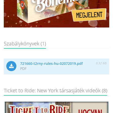
Szabálykönyvek (1)
721660-t2rny-rules-hu-02072019.pdf
9.32 Mb
PDF
Ticket to Ride: New York társasjáték videók (8)