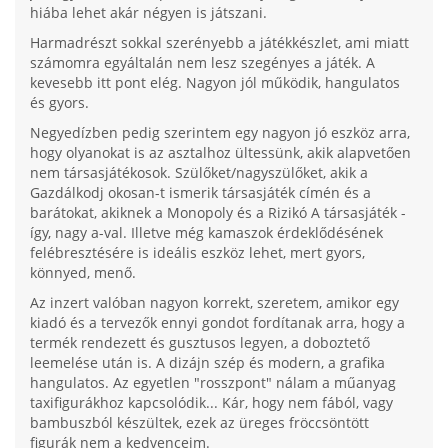
hiába lehet akár négyen is játszani.
Harmadrészt sokkal szerényebb a játékkészlet, ami miatt
számomra egyáltalán nem lesz szegényes a játék. A
kevesebb itt pont elég. Nagyon jól működik, hangulatos
és gyors.
Negyedízben pedig szerintem egy nagyon jó eszköz arra,
hogy olyanokat is az asztalhoz ültessünk, akik alapvetően
nem társasjátékosok. Szülőket/nagyszülőket, akik a
Gazdálkodj okosan-t ismerik társasjáték címén és a
barátokat, akiknek a Monopoly és a Rizikó A társasjáték -
így, nagy a-val. Illetve még kamaszok érdeklődésének
felébresztésére is ideális eszköz lehet, mert gyors,
könnyed, menő.
Az inzert valóban nagyon korrekt, szeretem, amikor egy
kiadó és a tervezők ennyi gondot fordítanak arra, hogy a
termék rendezett és gusztusos legyen, a doboztető
leemelése után is. A dizájn szép és modern, a grafika
hangulatos. Az egyetlen "rosszpont" nálam a műanyag
taxifigurákhoz kapcsolódik... Kár, hogy nem fából, vagy
bambuszból készültek, ezek az üreges fröccsöntött
figurák nem a kedvenceim.