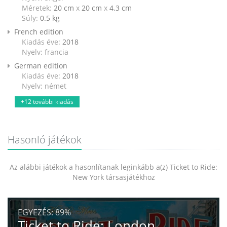
Méretek:
20 cm
x
20 cm
x
4.3 cm
Súly:
0.5
kg
French edition
Kiadás éve:
2018
Nyelv: francia
German edition
Kiadás éve:
2018
Nyelv: német
+12 további kiadás
Hasonló játékok
Az alábbi játékok a hasonlítanak leginkább a(z) Ticket to Ride:
New York társasjátékhoz
EGYEZÉS:
89%
Ticket to Ride: London