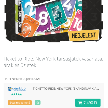
Ticket to Ride: New York társasjáték vásárlása,
árak és üzletek
PARTNEREK AJÁNLATAI
TICKET TO RIDE: NEW YORK (SKANDINÁV KIADÁS)
7 490 Ft
értesítés kérhető
új