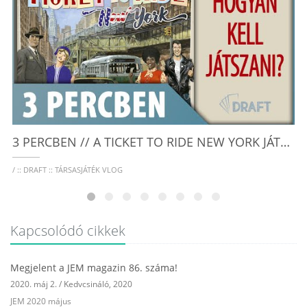
/ 
3 PERCBEN // A TICKET TO RIDE NEW YORK JÁTÉKSZABÁLYAINAK ALAPJAI - :: DRAFT :: TÁRSASJÁTÉK VLOG
/ :: DRAFT :: TÁRSASJÁTÉK VLOG
Kapcsolódó cikkek
Megjelent a JEM magazin 86. száma!
2020. máj 2.
/
Kedvcsináló
,
2020
JEM 2020 május