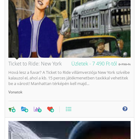
Ticket to Ride: New York
Üzletek -
7 490 Ft-tól
8 790 Ft
Hová lesz a fuvar? A Ticket to Ride villámverziója New York szívébe
kalauzol el, ahol a kb. 15 perces játékmenetben taxikkal vehetitek
be a várost! Manhattan térképén kell majd...
Vonatok
0