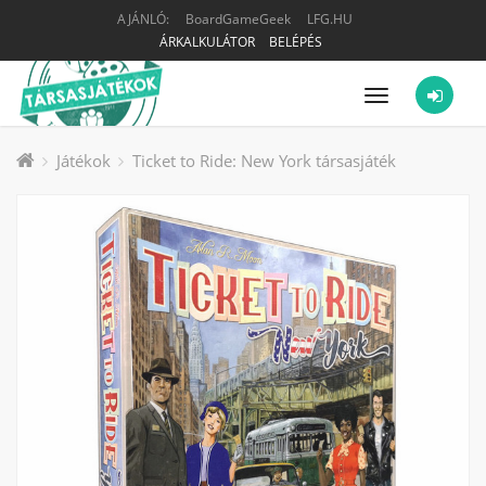
AJÁNLÓ:
BoardGameGeek
LFG.HU
ÁRKALKULÁTOR
BELÉPÉS
Menü
Játékok
Ticket to Ride: New York társasjáték