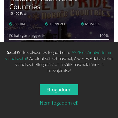
Countries
15 490 Ft-tól
SZÉRIA
TERVEZŐ
MŰVÉSZ
Fő kategória egyezés
100%
Család egyezés
15%
Szia!
Kérlek olvasd és fogadd el az
ÁSZF és Adatvédelmi
Kategória egyezés
100%
szabályzatot
! Az oldal sütiket használ, ÁSZF és Adatvédelmi
szabályzat elfogadásával a sütik használatához is
Mechanizmus egyezés
80%
hozzájárulsz!
Alap adat egyezés
87%
Elfogadom!
ÁRKALKULÁTOR
Nem fogadom el!
EGYEZÉS:
77%