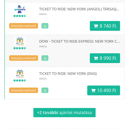
TICKET TO RIDE: NEW YORK (ANGOL) TÁRSASJÁTÉK
ANGOL
8 740 Ft
értesítés kérhető
új
DOW - TICKET TO RIDE EXPRESS: NEW YORK CITY 1960 - EN
ANGOL
8 990 Ft
értesítés kérhető
új
TICKET TO RIDE: NEW YORK (ENG)
ANGOL
10 490 Ft
értesítés kérhető
új
+2 további
ajánlat mutatása