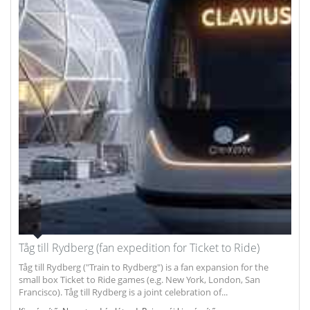
Tåg till Rydberg (fan expedition for Ticket to Ride)
Tåg till Rydberg ("Train to Rydberg") is a fan expansion for the
small box Ticket to Ride games (e.g. New York, London, San
Francisco). Tåg till Rydberg is a joint celebration of...