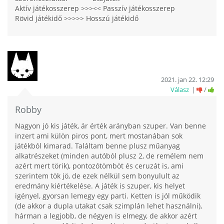
Aktív játékosszerep >>><< Passzív játékosszerep
Rövid játékidő >>>>> Hosszú játékidő
2021. jan 22. 12:29
Válasz
/
Robby
Nagyon jó kis játék, ár érték arányban szuper. Van benne
inzert ami külön piros pont, mert mostanában sok
játékból kimarad. Találtam benne plusz műanyag
alkatrészeket (minden autóból plusz 2, de remélem nem
azért mert törik), pontozótömböt és ceruzát is, ami
szerintem tök jö, de ezek nélkül sem bonyulult az
eredmány kiértékelése. A játék is szuper, kis helyet
igényel, gyorsan lemegy egy parti. Ketten is jól működik
(de akkor a dupla utakat csak szimplán lehet használni),
hárman a legjobb, de négyen is elmegy, de akkor azért