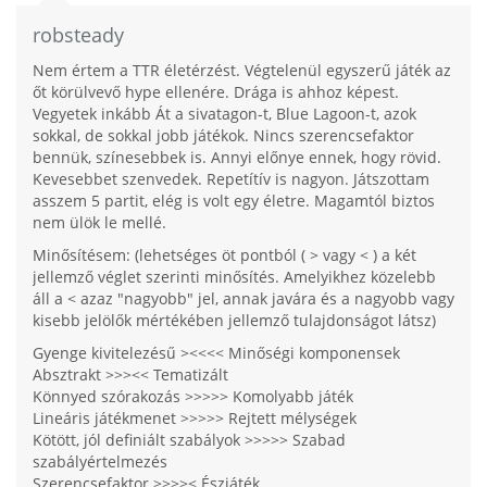
robsteady
Nem értem a TTR életérzést. Végtelenül egyszerű játék az
őt körülvevő hype ellenére. Drága is ahhoz képest.
Vegyetek inkább Át a sivatagon-t, Blue Lagoon-t, azok
sokkal, de sokkal jobb játékok. Nincs szerencsefaktor
bennük, színesebbek is. Annyi előnye ennek, hogy rövid.
Kevesebbet szenvedek. Repetítív is nagyon. Játszottam
asszem 5 partit, elég is volt egy életre. Magamtól biztos
nem ülök le mellé.
Minősítésem: (lehetséges öt pontból ( > vagy < ) a két
jellemző véglet szerinti minősítés. Amelyikhez közelebb
áll a < azaz "nagyobb" jel, annak javára és a nagyobb vagy
kisebb jelölők mértékében jellemző tulajdonságot látsz)
Gyenge kivitelezésű ><<<< Minőségi komponensek
Absztrakt >>><< Tematizált
Könnyed szórakozás >>>>> Komolyabb játék
Lineáris játékmenet >>>>> Rejtett mélységek
Kötött, jól definiált szabályok >>>>> Szabad
szabályértelmezés
Szerencsefaktor >>>>< Észjáték