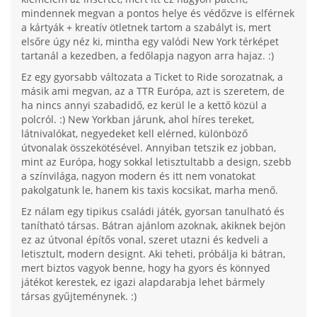
mindennek megvan a pontos helye és védőzve is elférnek
a kártyák + kreatív ötletnek tartom a szabályt is, mert
elsőre úgy néz ki, mintha egy valódi New York térképet
tartanál a kezedben, a fedőlapja nagyon arra hajaz. :)
Ez egy gyorsabb változata a Ticket to Ride sorozatnak, a
másik ami megvan, az a TTR Európa, azt is szeretem, de
ha nincs annyi szabadidő, ez kerül le a kettő közül a
polcról. :) New Yorkban járunk, ahol híres tereket,
látnivalókat, negyedeket kell elérned, különböző
útvonalak összekötésével. Annyiban tetszik ez jobban,
mint az Európa, hogy sokkal letisztultabb a design, szebb
a színvilága, nagyon modern és itt nem vonatokat
pakolgatunk le, hanem kis taxis kocsikat, marha menő.
Ez nálam egy tipikus családi játék, gyorsan tanulható és
tanítható társas. Bátran ajánlom azoknak, akiknek bejön
ez az útvonal építős vonal, szeret utazni és kedveli a
letisztult, modern designt. Aki teheti, próbálja ki bátran,
mert biztos vagyok benne, hogy ha gyors és könnyed
játékot kerestek, ez igazi alapdarabja lehet bármely
társas gyűjteménynek. :)