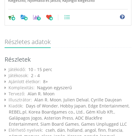
Kiegészítő
,
Nyomtasd és Játszd
,
Rajongói kiegészítő
0
Részletes adatok
Részletek
Játékidő:
10 - 15 perc
Játékosok:
2 - 4
Ajánlott életkor:
8+
Komplexitás:
Nagyon egyszerű
Tervező:
Alan R. Moon
Illusztrátor:
Alan R. Moon
,
Julien Delval
,
Cyrille Daujean
Kiadók:
Days of Wonder
,
Hobby Japan
,
Edge Entertainment
,
REBEL.pl
,
Korea Boardgames co., Ltd.
,
Gém Klub Kft.
,
Galápagos Jogos
,
Asterion Press
,
ADC Blackfire
Entertainment
,
Siam Board Games
,
Games Unplugged LLC
Elérhető nyelvek:
cseh
,
dán
,
holland
,
angol
,
finn
,
francia
,