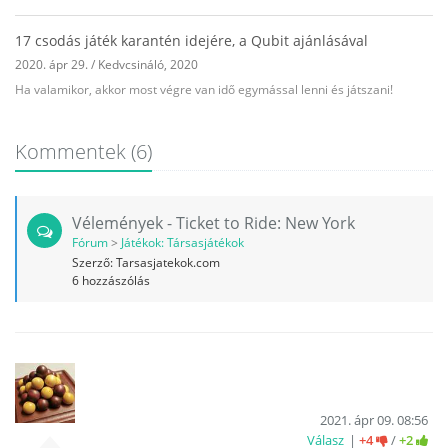
17 csodás játék karantén idejére, a Qubit ajánlásával
2020. ápr 29.
/
Kedvcsináló
,
2020
Ha valamikor, akkor most végre van idő egymással lenni és játszani!
Kommentek
(6)
Vélemények - Ticket to Ride: New York
Fórum
>
Játékok: Társasjátékok
Szerző:
Tarsasjatekok.com
6
hozzászólás
2021. ápr 09. 08:56
Válasz
+4
/
+2