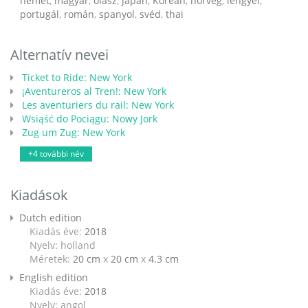
német
,
magyar
,
olasz
,
japán
,
Korean
,
norvég
,
lengyel
,
portugál
,
román
,
spanyol
,
svéd
,
thai
Alternatív nevei
Ticket to Ride: New York
¡Aventureros al Tren!: New York
Les aventuriers du rail: New York
Wsiąść do Pociągu: Nowy Jork
Zug um Zug: New York
+4 további név
Kiadások
Dutch edition
Kiadás éve:
2018
Nyelv: holland
Méretek:
20 cm
x
20 cm
x
4.3 cm
English edition
Kiadás éve:
2018
Nyelv: angol