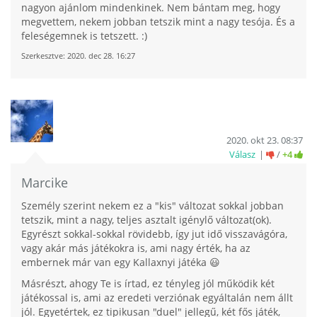
nagyon ajánlom mindenkinek. Nem bántam meg, hogy
megvettem, nekem jobban tetszik mint a nagy tesója. És a
feleségemnek is tetszett. :)
Szerkesztve:
2020. dec 28. 16:27
2020. okt 23. 08:37
Válasz
/
+4
Marcike
Személy szerint nekem ez a "kis" változat sokkal jobban
tetszik, mint a nagy, teljes asztalt igénylő változat(ok).
Egyrészt sokkal-sokkal rövidebb, így jut idő visszavágóra,
vagy akár más játékokra is, ami nagy érték, ha az
embernek már van egy Kallaxnyi játéka 😃
Másrészt, ahogy Te is írtad, ez tényleg jól működik két
játékossal is, ami az eredeti verziónak egyáltalán nem állt
jól. Egyetértek, ez tipikusan "duel" jellegű, két fős játék,