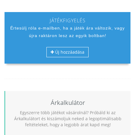
JÁTÉKFIGYELÉS
Értesülj róla e-mailben, ha a játék ára változik, vagy
újra raktáron lesz az egyik boltban!
Új hozzáadása
Árkalkulátor
Egyszerre több játékot vásárolnál? Próbáld ki az
Árkalkulátort és kiszámoljuk neked a legoptimálisabb
feltételeket, hogy a legjobb árat kapd meg!