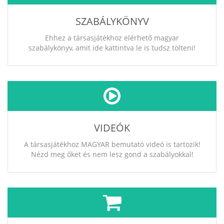
SZABÁLYKÖNYV
Ehhez a társasjátékhoz elérhető magyar
szabálykönyv, amit ide kattintva le is tudsz tölteni!
VIDEÓK
A társasjátékhoz MAGYAR bemutató videó is tartozik!
Nézd meg őket és nem lesz gond a szabályokkal!