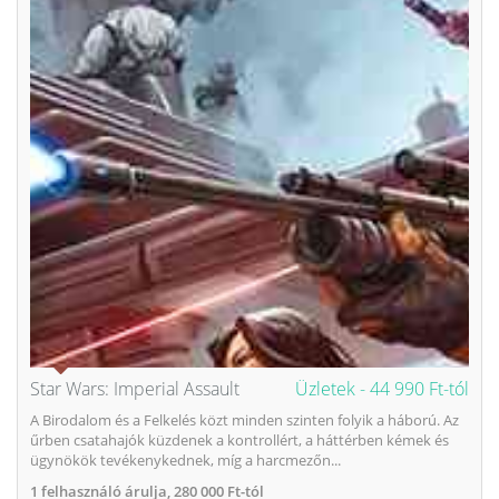
Star Wars: Imperial Assault
Üzletek -
44 990 Ft-tól
A Birodalom és a Felkelés közt minden szinten folyik a háború. Az
űrben csatahajók küzdenek a kontrollért, a háttérben kémek és
ügynökök tevékenykednek, míg a harcmezőn...
1
felhasználó árulja,
280 000 Ft-tól