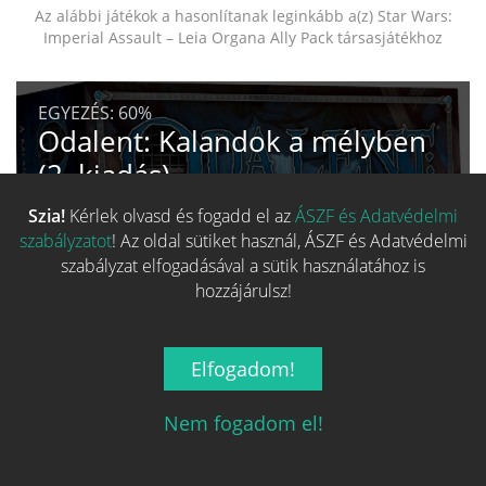
Az alábbi játékok a hasonlítanak leginkább a(z) Star Wars:
Imperial Assault – Leia Organa Ally Pack társasjátékhoz
EGYEZÉS:
60%
Odalent: Kalandok a mélyben
(2. kiadás)
24 430 Ft-tól
Szia!
Kérlek olvasd és fogadd el az
ÁSZF és Adatvédelmi
szabályzatot
! Az oldal sütiket használ, ÁSZF és Adatvédelmi
SZÉRIA
TERVEZŐ
MŰVÉSZ
szabályzat elfogadásával a sütik használatához is
hozzájárulsz!
Fő kategória egyezés
100%
Család egyezés
38%
Elfogadom!
Kategória egyezés
50%
Nem fogadom el!
Mechanizmus egyezés
50%
Alap adat egyezés
87%