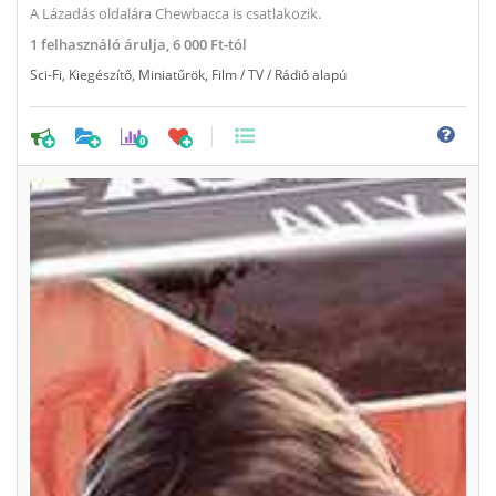
A Lázadás oldalára Chewbacca is csatlakozik.
1
felhasználó árulja,
6 000 Ft-tól
Sci-Fi
,
Kiegészítő
,
Miniatűrök
,
Film / TV / Rádió alapú
0