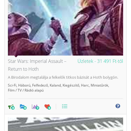
Star Wars: Imperial Assault –
Üzletek -
31 491 Ft-tól
Return to Hoth
A Birodalom megtalálja a felkelők titkos bázisát a Hoth bolygón.
Sci-Fi
,
Háború
,
Felfedező
,
Kaland
,
Kiegészítő
,
Harc
,
Miniatűrök
,
Film / TV / Rádió alapú
0