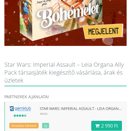
Star Wars: Imperial Assault – Leia Organa Ally
Pack társasjáték kiegészítő vásárlása, árak és
üzletek
PARTNEREK AJÁNLATAI
STAR WARS: IMPERIAL ASSAULT - LEIA ORGANA ALLY PACK
ANGOL
2 990 Ft
értesítés kérhető
új