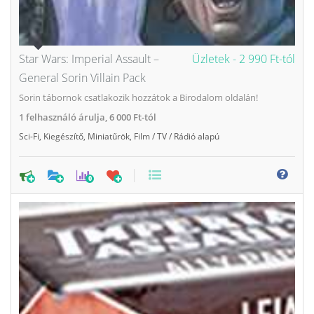
Star Wars: Imperial Assault –
Üzletek -
2 990 Ft-tól
General Sorin Villain Pack
Sorin tábornok csatlakozik hozzátok a Birodalom oldalán!
1
felhasználó árulja,
6 000 Ft-tól
Sci-Fi
,
Kiegészítő
,
Miniatűrök
,
Film / TV / Rádió alapú
0