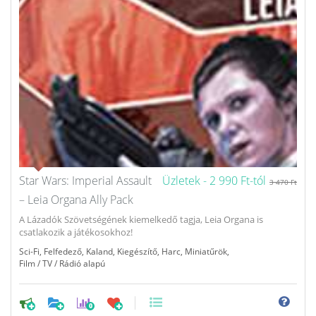
Star Wars: Imperial Assault
Üzletek -
2 990 Ft-tól
3 470 Ft
– Leia Organa Ally Pack
A Lázadók Szövetségének kiemelkedő tagja, Leia Organa is
csatlakozik a játékosokhoz!
Sci-Fi
,
Felfedező
,
Kaland
,
Kiegészítő
,
Harc
,
Miniatűrök
,
Film / TV / Rádió alapú
0