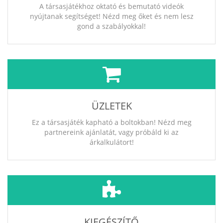
A társasjátékhoz oktató és bemutató videók
nyújtanak segítséget! Nézd meg őket és nem lesz
gond a szabályokkal!
ÜZLETEK
Ez a társasjáték kapható a boltokban! Nézd meg
partnereink ajánlatát, vagy próbáld ki az
árkalkulátort!
KIEGÉSZÍTŐ