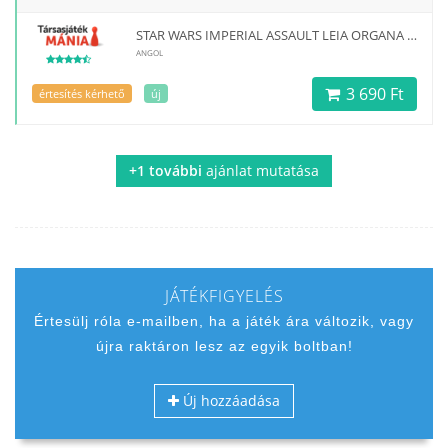
STAR WARS IMPERIAL ASSAULT LEIA ORGANA ALLY PACK ANGOL NYELVŰ TÁRSASJÁTÉK
ANGOL
3 690 Ft
értesítés kérhető
új
+1 további
ajánlat mutatása
JÁTÉKFIGYELÉS
Értesülj róla e-mailben, ha a játék ára változik, vagy
újra raktáron lesz az egyik boltban!
Új hozzáadása