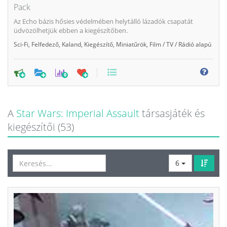
Pack
Az Echo bázis hősies védelmében helytálló lázadók csapatát
üdvözölhetjük ebben a kiegészítőben.
Sci-Fi
,
Felfedező
,
Kaland
,
Kiegészítő
,
Miniatűrök
,
Film / TV / Rádió alapú
0
A
Star Wars: Imperial Assault
társasjáték és
kiegészítői (53)
6