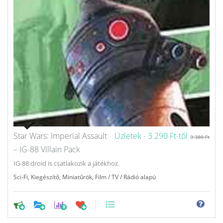
Star Wars: Imperial Assault
Üzletek -
3 290 Ft-tól
3 380 Ft
– IG-88 Villain Pack
IG-88 droid is csatlakozik a játékhoz.
Sci-Fi
,
Kiegészítő
,
Miniatűrök
,
Film / TV / Rádió alapú
0