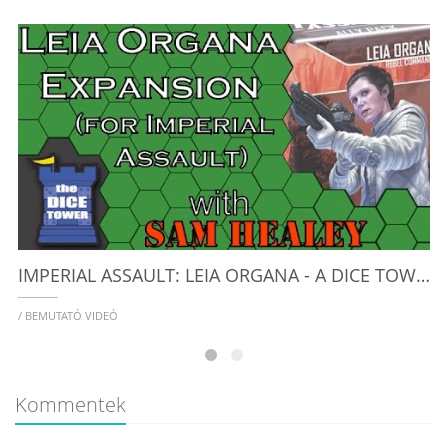
L
/
IMPERIAL ASSAULT: LEIA ORGANA - A DICE TOWER VIDEO WITH SAM HEALEY
/ BEMUTATÓ VIDEÓ
Kommentek