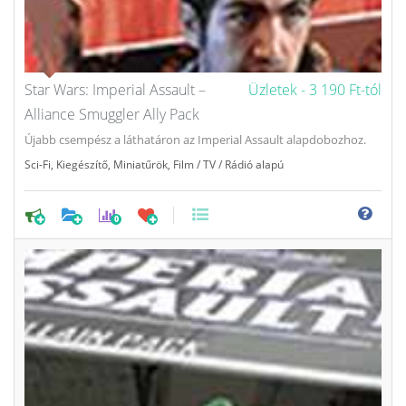
Star Wars: Imperial Assault –
Üzletek -
3 190 Ft-tól
Alliance Smuggler Ally Pack
Újabb csempész a láthatáron az Imperial Assault alapdobozhoz.
Sci-Fi
,
Kiegészítő
,
Miniatűrök
,
Film / TV / Rádió alapú
0