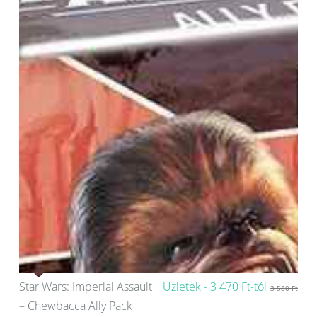
Star Wars: Imperial Assault
Üzletek -
3 470 Ft-tól
3 580 Ft
– Chewbacca Ally Pack