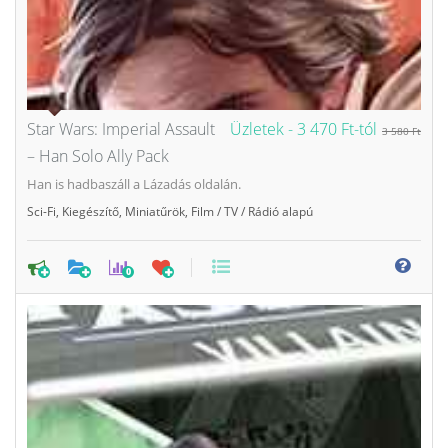
Star Wars: Imperial Assault
Üzletek -
3 470 Ft-tól
3 580 Ft
– Han Solo Ally Pack
Han is hadbaszáll a Lázadás oldalán.
Sci-Fi
,
Kiegészítő
,
Miniatűrök
,
Film / TV / Rádió alapú
0