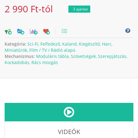
2 990 Ft-tól
3 ajánlat
0
Kategória:
Sci-Fi
,
Felfedező
,
Kaland
,
Kiegészítő
,
Harc
,
Miniatűrök
,
Film / TV / Rádió alapú
Mechanizmus:
Moduláris tábla
,
Szövetségek
,
Szerepjátszás
,
Kockadobás
,
Rács mozgás
VIDEÓK