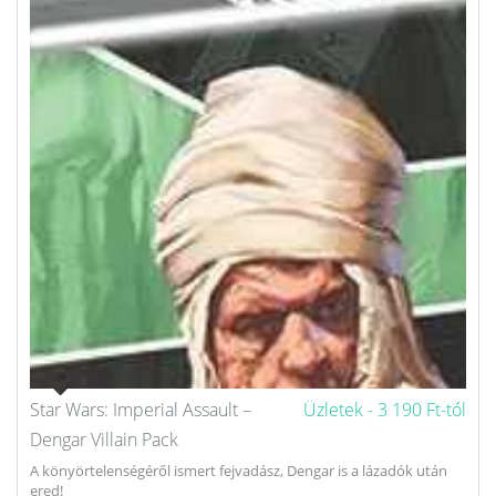
Star Wars: Imperial Assault –
Üzletek -
3 190 Ft-tól
Dengar Villain Pack
A könyörtelenségéről ismert fejvadász, Dengar is a lázadók után
ered!