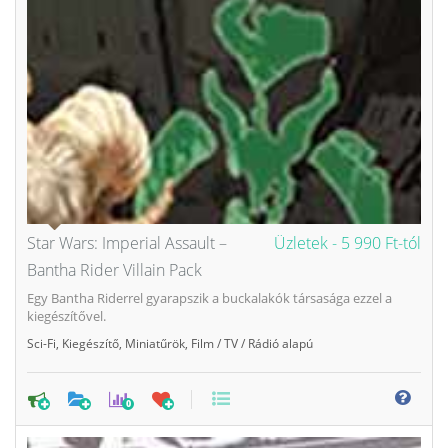
Star Wars: Imperial Assault –
Üzletek -
5 990 Ft-tól
Bantha Rider Villain Pack
Egy Bantha Riderrel gyarapszik a buckalakók társasága ezzel a
kiegészítővel.
Sci-Fi
,
Kiegészítő
,
Miniatűrök
,
Film / TV / Rádió alapú
0