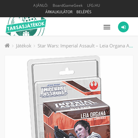
AJÁNLÓ:
BoardGameGeek
LFG.HU
ÁRKALKULÁTOR
BELÉPÉS
Menü
Játékok
Star Wars: Imperial Assault – Leia Organa Ally Pack társasjáték kiegészítő