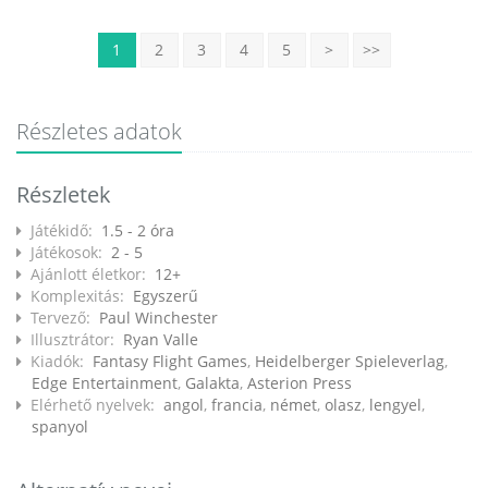
1
2
3
4
5
>
>>
Részletes adatok
Részletek
Játékidő:
1.5 - 2 óra
Játékosok:
2 - 5
Ajánlott életkor:
12+
Komplexitás:
Egyszerű
Tervező:
Paul Winchester
Illusztrátor:
Ryan Valle
Kiadók:
Fantasy Flight Games
,
Heidelberger Spieleverlag
,
Edge Entertainment
,
Galakta
,
Asterion Press
Elérhető nyelvek:
angol
,
francia
,
német
,
olasz
,
lengyel
,
spanyol