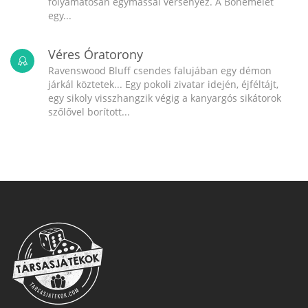
folyamatosan egymással versenyez. A Bohémélet
egy...
Véres Óratorony
Ravenswood Bluff csendes falujában egy démon
járkál köztetek... Egy pokoli zivatar idején, éjféltájt,
egy sikoly visszhangzik végig a kanyargós sikátorok
szőlővel borított...