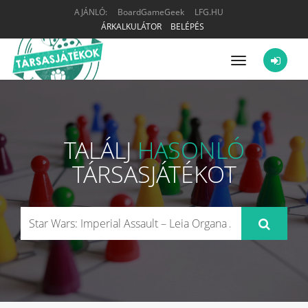
AJÁNLÓ:
BoardGameGeek
LFG.HU
ÁRKALKULÁTOR
BELÉPÉS
Menü
TALÁLJ
HASONLÓ
TÁRSASJÁTÉKOT