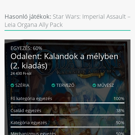
Hasonló játékok:
Star Wars: Imperial Assault –
Leia Organa Ally Pack
EGYEZÉS:
60%
Odalent: Kalandok a mélyben
(2. kiadás)
24 430 Ft-tól
SZÉRIA
TERVEZŐ
MŰVÉSZ
Fő kategória egyezés
100%
Család egyezés
38%
Kategória egyezés
50%
Mechanizmus egyezés
50%