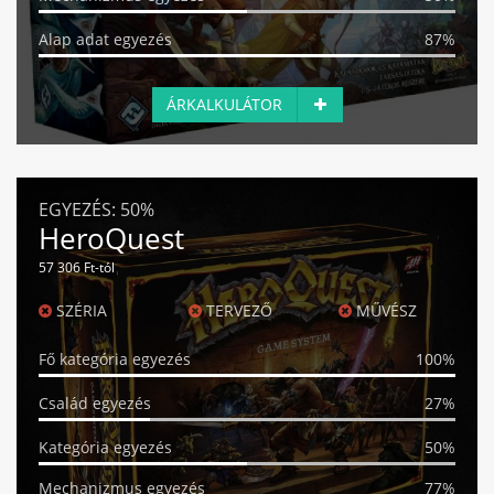
Alap adat egyezés
87%
ÁRKALKULÁTOR
EGYEZÉS:
50%
HeroQuest
57 306 Ft-tól
SZÉRIA
TERVEZŐ
MŰVÉSZ
Fő kategória egyezés
100%
Család egyezés
27%
Kategória egyezés
50%
Mechanizmus egyezés
77%