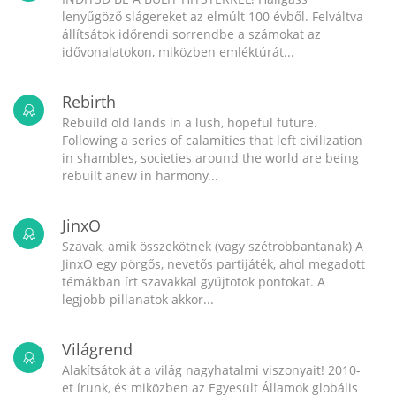
lenyűgöző slágereket az elmúlt 100 évből. Felváltva
állítsátok időrendi sorrendbe a számokat az
idővonalatokon, miközben emléktúrát...
Rebirth
Rebuild old lands in a lush, hopeful future.
Following a series of calamities that left civilization
in shambles, societies around the world are being
rebuilt anew in harmony...
JinxO
Szavak, amik összekötnek (vagy szétrobbantanak) A
JinxO egy pörgős, nevetős partijáték, ahol megadott
témákban írt szavakkal gyűjtötök pontokat. A
legjobb pillanatok akkor...
Világrend
Alakítsátok át a világ nagyhatalmi viszonyait! 2010-
et írunk, és miközben az Egyesült Államok globális