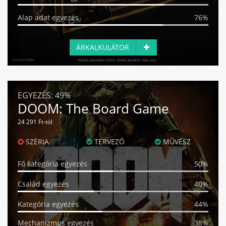
Alap adat egyezés
76%
ÁRKALKULÁTOR
EGYEZÉS:
49%
DOOM: The Board Game
24 291 Ft-tól
SZÉRIA
TERVEZŐ
MŰVÉSZ
Fő kategória egyezés
50%
Család egyezés
40%
Kategória egyezés
44%
Mechanizmus egyezés
38%