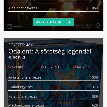
Alap adat egyezés
86%
ÁRKALKULÁTOR
EGYEZÉS:
48%
Odalent: A sötétség legendái
48 990 Ft-tól
SZÉRIA
TERVEZŐ
MŰVÉSZ
Fő kategória egyezés
100%
Család egyezés
31%
Kategória egyezés
38%
Mechanizmus egyezés
62%