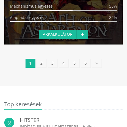
Mechanizmus egyezés
58%
Alap adat egyezés
82%
ÁRKALKULÁTOR
1
2
3
4
5
6
>
Top keresések
HITSTER
INDÍTSD BE A BULIT HITSTERREL! Hallgass