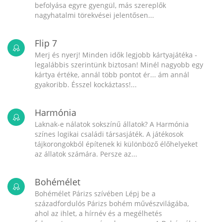
befolyása egyre gyengül, más szereplők
nagyhatalmi törekvései jelentősen...
Flip 7
Merj és nyerj! Minden idők legjobb kártyajátéka -
legalábbis szerintünk biztosan! Minél nagyobb egy
kártya értéke, annál több pontot ér... ám annál
gyakoribb. Ésszel kockáztass!...
Harmónia
Laknak-e nálatok sokszínű állatok? A Harmónia
színes logikai családi társasjáték. A játékosok
tájkorongokból építenek ki különböző élőhelyeket
az állatok számára. Persze az...
Bohémélet
Bohémélet Párizs szívében Lépj be a
századfordulós Párizs bohém művészvilágába,
ahol az ihlet, a hírnév és a megélhetés