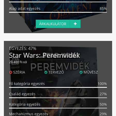
Alap adat egyezés
85%
ÁRKALKULÁTOR
EGYEZÉS:
47%
Star Wars: Peremvidék
29 400 Ft-tól
SZÉRIA
TERVEZŐ
MŰVÉSZ
Fő kategória egyezés
100%
Család egyezés
27%
Kategória egyezés
50%
Mechanizmus egyezés
29%