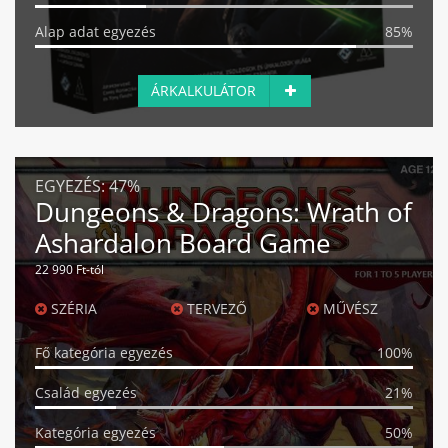
Alap adat egyezés
85%
ÁRKALKULÁTOR
EGYEZÉS:
47%
Dungeons & Dragons: Wrath of
Ashardalon Board Game
22 990 Ft-tól
SZÉRIA
TERVEZŐ
MŰVÉSZ
Fő kategória egyezés
100%
Család egyezés
21%
Kategória egyezés
50%