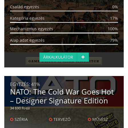
Család egyezés
0%
Kategória egyezés
17%
Mechanizmus egyezés
100%
Alap adat egyezés
79%
ÁRKALKULÁTOR
EGYEZÉS:
41%
NATO: The Cold War Goes Hot
– Designer Signature Edition
34 690 Ft-tól
SZÉRIA
TERVEZŐ
MŰVÉSZ