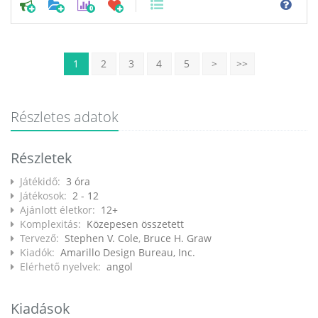
0
1
2
3
4
5
>
>>
Részletes adatok
Részletek
Játékidő:
3 óra
Játékosok:
2 - 12
Ajánlott életkor:
12+
Komplexitás:
Közepesen összetett
Tervező:
Stephen V. Cole
,
Bruce H. Graw
Kiadók:
Amarillo Design Bureau, Inc.
Elérhető nyelvek:
angol
Kiadások