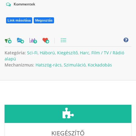
Kommentek
Link másolása
Megosztás
0
Kategória:
Sci-Fi
,
Háború
,
Kiegészítő
,
Harc
,
Film / TV / Rádió
alapú
Mechanizmus:
Hatszög-rács
,
Szimuláció
,
Kockadobás
KIEGÉSZÍTŐ