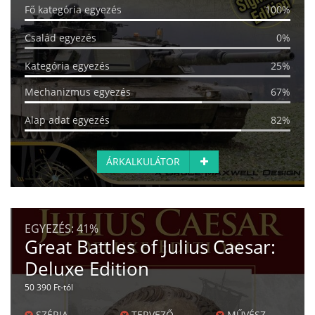
Fő kategória egyezés
100%
Család egyezés
0%
Kategória egyezés
25%
Mechanizmus egyezés
67%
Alap adat egyezés
82%
ÁRKALKULÁTOR
EGYEZÉS:
41%
Great Battles of Julius Caesar:
Deluxe Edition
50 390 Ft-tól
SZÉRIA
TERVEZŐ
MŰVÉSZ