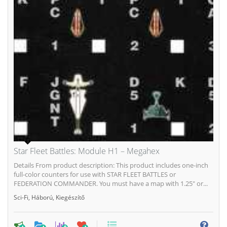
Star Fleet Battles: Module H1 – Megahex
Details From product description: This product includes one-inch
full-color counters for use with STAR FLEET BATTLES or
FEDERATION COMMANDER. You must have a map with 1.25" or...
Sci-Fi
,
Háború
,
Kiegészítő