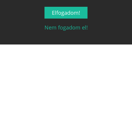
Elfogadom!
Nem fogadom el!
Magyarország társasjáték keresője!
A társasjáték érték!
Legnépszerűbb