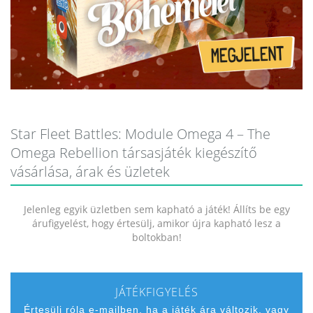
Star Fleet Battles: Module Omega 4 – The
Omega Rebellion társasjáték kiegészítő
vásárlása, árak és üzletek
Jelenleg egyik üzletben sem kapható a játék! Állíts be egy
árufigyelést, hogy értesülj, amikor újra kapható lesz a
boltokban!
JÁTÉKFIGYELÉS
Értesülj róla e-mailben, ha a játék ára változik, vagy