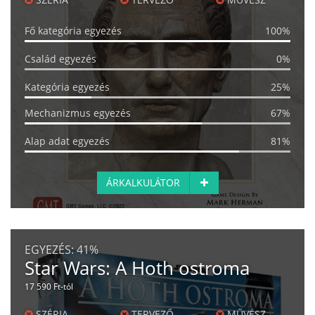
Fő kategória egyezés
100%
Család egyezés
0%
Kategória egyezés
25%
Mechanizmus egyezés
67%
Alap adat egyezés
81%
ÁRKALKULÁTOR
EGYEZÉS:
41%
Star Wars: A Hoth ostroma
17 590 Ft-tól
SZÉRIA
TERVEZŐ
MŰVÉSZ