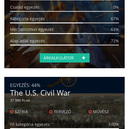
Család egyezés
0%
Kategória egyezés
67%
Mechanizmus egyezés
63%
Alap adat egyezés
72%
ÁRKALKULÁTOR
EGYEZÉS:
44%
The U.S. Civil War
37 990 Ft-tól
SZÉRIA
TERVEZŐ
MŰVÉSZ
Fő kategória egyezés
100%