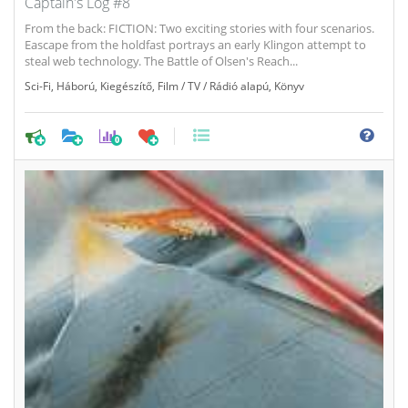
Captain's Log #8
From the back: FICTION: Two exciting stories with four scenarios.
Eascape from the holdfast portrays an early Klingon attempt to
steal web technology. The Battle of Olsen's Reach...
Sci-Fi
,
Háború
,
Kiegészítő
,
Film / TV / Rádió alapú
,
Könyv
0