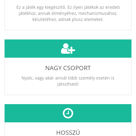
Ez a játék egy kiegészítő. Ez ilyen játékok az eredeti
játékhoz, annak élményéhez, mechanizmusához,
készletéhez, adnak plusz elemeket.
NAGY CSOPORT
Nyolc, vagy akár annál több személy esetén is
játsztható!
HOSSZÚ