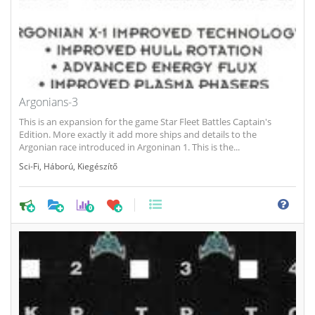
Argonians-3
This is an expansion for the game Star Fleet Battles Captain's
Edition. More exactly it add more ships and details to the
Argonian race introduced in Argoninan 1. This is the...
Sci-Fi
,
Háború
,
Kiegészítő
0