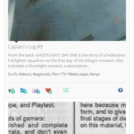
Captain's Log #9
From the back: GHOSTLIGHT: DAY ONE is the story of a Federation
F-8 fighter squadron on the first day of the Klingon invasion. Also
included: a Ghostlight scenario, a description...
Sci-Fi
,
Háború
,
Kiegészítő
,
Film / TV / Rádió alapú
,
Könyv
0