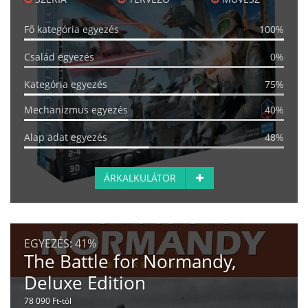
Fő kategória egyezés
100%
Család egyezés
0%
Kategória egyezés
75%
Mechanizmus egyezés
40%
Alap adat egyezés
48%
ÁRKALKULÁTOR
EGYEZÉS:
41%
The Battle for Normandy,
Deluxe Edition
78 090 Ft-tól