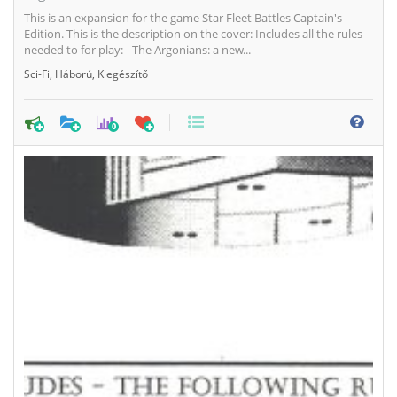
This is an expansion for the game Star Fleet Battles Captain's
Edition. This is the description on the cover: Includes all the rules
needed to for play: - The Argonians: a new...
Sci-Fi
,
Háború
,
Kiegészítő
0