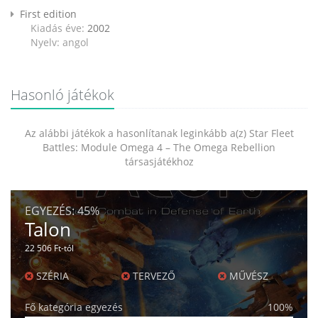
First edition
Kiadás éve:
2002
Nyelv: angol
Hasonló játékok
Az alábbi játékok a hasonlítanak leginkább a(z) Star Fleet
Battles: Module Omega 4 – The Omega Rebellion
társasjátékhoz
EGYEZÉS:
45%
Talon
22 506 Ft-tól
SZÉRIA
TERVEZŐ
MŰVÉSZ
Fő kategória egyezés
100%