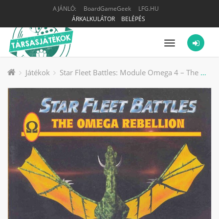
AJÁNLÓ:
BoardGameGeek
LFG.HU
ÁRKALKULÁTOR
BELÉPÉS
Menü
Játékok
Star Fleet Battles: Module Omega 4 – The Omega Rebellion társasjáték kiegészítő