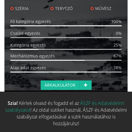
SZÉRIA
TERVEZŐ
MŰVÉSZ
Fő kategória egyezés
100%
Család egyezés
0%
Kategória egyezés
25%
Mechanizmus egyezés
67%
Alap adat egyezés
78%
ÁRKALKULÁTOR
Szia!
Kérlek olvasd és fogadd el az
ÁSZF és Adatvédelmi
Több hasonló játék keresése
szabályzatot
! Az oldal sütiket használ, ÁSZF és Adatvédelmi
szabályzat elfogadásával a sütik használatához is
hozzájárulsz!