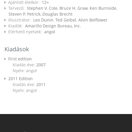
Ajánlott életkor:
12+
Tervező:
Stephen V. Cole
,
Bruce H. Graw
,
Ken Burnside
,
Steven P. Petrick
,
Douglas Brecht
Illusztrátor:
Leo Dunin
,
Ted Geibel
,
Alvin Belflower
Kiadók:
Amarillo Design Bureau, Inc.
Elérhető nyelvek:
angol
Kiadások
First edition
Kiadás éve:
2007
Nyelv: angol
2011 Edition
Kiadás éve:
2011
Nyelv: angol