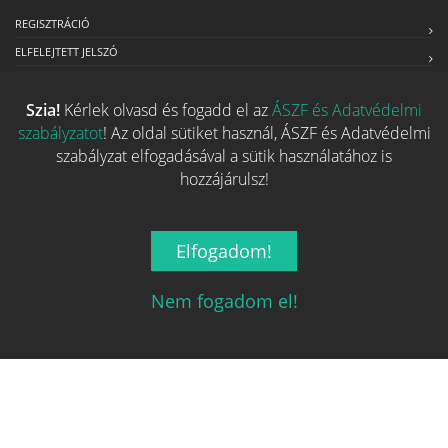
REGISZTRÁCIÓ
ELFELEJTETT JELSZÓ
RÓLUNK
Szia!
Kérlek olvasd és fogadd el az
ÁSZF és Adatvédelmi
ÁSZF ÉS ADATVÉDELMI SZABÁLYZAT
szabályzatot
! Az oldal sütiket használ, ÁSZF és Adatvédelmi
ÜZLETEKNEK SZÁNT SZOLGÁLTATÁSOK
szabályzat elfogadásával a sütik használatához is
MÉDIAAJÁNLAT
hozzájárulsz!
Kapcsolat
Elfogadom!
Ha szeretnéd felvenni velünk a kapcsolatot nyugodtan írj egy
Nem fogadom el!
e-mailt!
Email:
info@tarsasjatekok.com