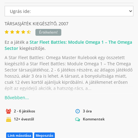
TÁRSASJÁTÉK KIEGÉSZÍTŐ,
2007
Értékelem!
Ez a játék a
Star Fleet Battles: Module Omega 1 – The Omega
Sector
kiegészítője.
A Star Fleet Battles: Omega Master Rulebook egy összetett
kiegészítő a Star Fleet Battles: Module Omega 1 – The Omega
Sector társasjátékhoz, 2 - 6 játékos részére, az átlagos játékidő
hosszú, akár 3 óra is lehet. A társast, a bonyolultsága miatt,
csak 12 éves kortól ajánljuk kipróbálni. A játékmenet erősen
épít az egyidejű akciók, a hatszög-rács, a...
2 - 6 játékos
3 óra
12+ évestől
Kommentek
Link másolása
Megosztás