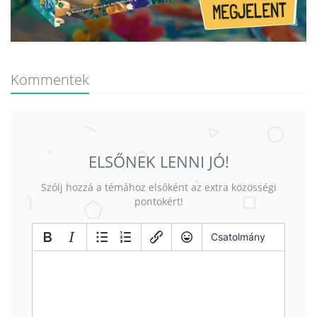
Kommentek
ELSŐNEK LENNI JÓ!
Szólj hozzá a témához elsőként az extra közösségi
pontokért!
Csatolmány