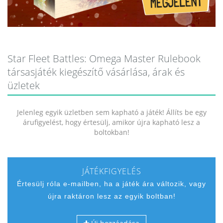
Star Fleet Battles: Omega Master Rulebook
társasjáték kiegészítő vásárlása, árak és
üzletek
Jelenleg egyik üzletben sem kapható a játék! Állíts be egy
árufigyelést, hogy értesülj, amikor újra kapható lesz a
boltokban!
JÁTÉKFIGYELÉS
Értesülj róla e-mailben, ha a játék ára változik, vagy
újra raktáron lesz az egyik boltban!