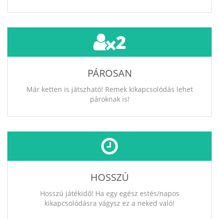
2
PÁROSAN
Már ketten is játszható! Remek kikapcsolódás lehet
pároknak is!
HOSSZÚ
Hosszú játékidő! Ha egy egész estés/napos
kikapcsolódásra vágysz ez a neked való!