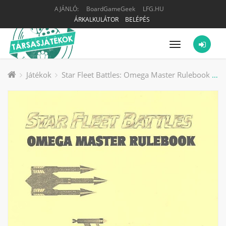
AJÁNLÓ:
BoardGameGeek
LFG.HU
ÁRKALKULÁTOR
BELÉPÉS
Menü
Játékok
Star Fleet Battles: Omega Master Rulebook társasjáték kiegészítő