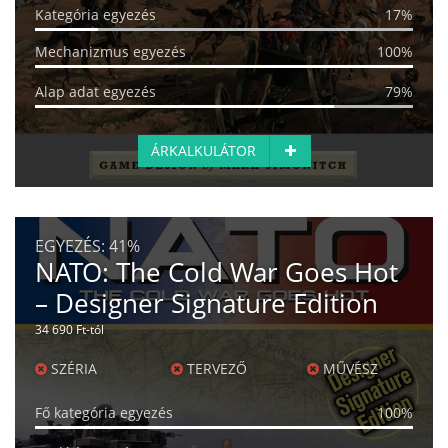
Kategória egyezés
17%
Mechanizmus egyezés
100%
Alap adat egyezés
79%
ÁRKALKULÁTOR
EGYEZÉS:
41%
NATO: The Cold War Goes Hot
– Designer Signature Edition
34 690 Ft-tól
SZÉRIA
TERVEZŐ
MŰVÉSZ
Fő kategória egyezés
100%