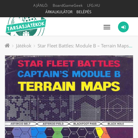
AJÁNLÓ:
BoardGameGeek
LFG.HU
ÁRKALKULÁTOR
BELÉPÉS
Menü
Játékok
Star Fleet Battles: Module B – Terrain Maps társasjáték kiegészítő