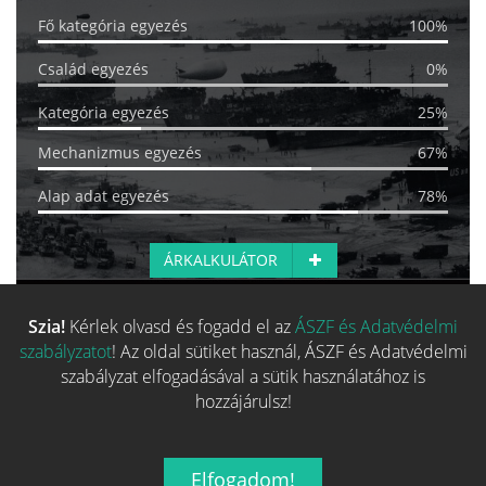
Fő kategória egyezés
100%
Család egyezés
0%
Kategória egyezés
25%
Mechanizmus egyezés
67%
Alap adat egyezés
78%
ÁRKALKULÁTOR
Szia!
Kérlek olvasd és fogadd el az
ÁSZF és Adatvédelmi
Több hasonló játék keresése
szabályzatot
! Az oldal sütiket használ, ÁSZF és Adatvédelmi
szabályzat elfogadásával a sütik használatához is
hozzájárulsz!
Elfogadom!