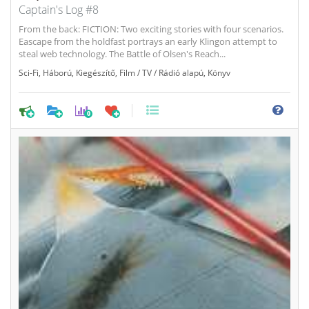
Captain's Log #8
From the back: FICTION: Two exciting stories with four scenarios.
Eascape from the holdfast portrays an early Klingon attempt to
steal web technology. The Battle of Olsen's Reach...
Sci-Fi
,
Háború
,
Kiegészítő
,
Film / TV / Rádió alapú
,
Könyv
0