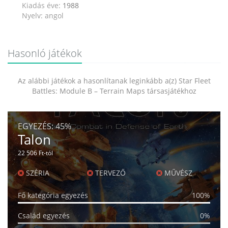
Kiadás éve:
1988
Nyelv: angol
Hasonló játékok
Az alábbi játékok a hasonlítanak leginkább a(z) Star Fleet
Battles: Module B – Terrain Maps társasjátékhoz
EGYEZÉS:
45%
Talon
22 506 Ft-tól
SZÉRIA
TERVEZŐ
MŰVÉSZ
Fő kategória egyezés
100%
Család egyezés
0%