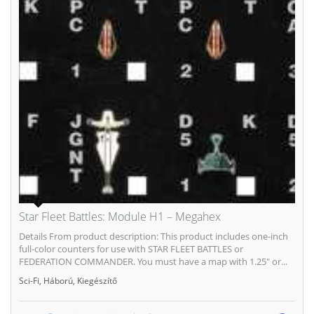
Star Fleet Battles: Module H1 – Megahex
Details From product description: This product includes one-inch
full-color counters for use with STAR FLEET BATTLES or
FEDERATION COMMANDER. You must have a map with 1.25" or...
Sci-Fi
,
Háború
,
Kiegészítő