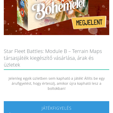
Star Fleet Battles: Module B – Terrain Maps
társasjáték kiegészítő vásárlása, árak és
üzletek
Jelenleg egyik üzletben sem kapható a játék! Állíts be egy
árufigyelést, hogy értesülj, amikor újra kapható lesz a
boltokban!
JÁTÉKFIGYELÉS