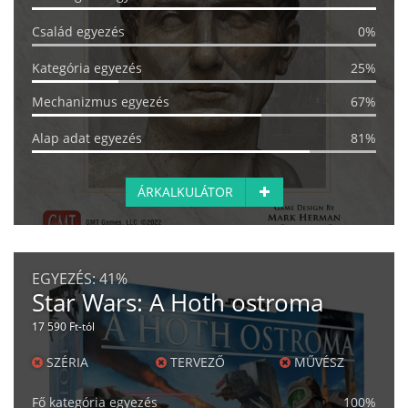
Család egyezés
0%
Kategória egyezés
25%
Mechanizmus egyezés
67%
Alap adat egyezés
81%
ÁRKALKULÁTOR
EGYEZÉS:
41%
Star Wars: A Hoth ostroma
17 590 Ft-tól
SZÉRIA
TERVEZŐ
MŰVÉSZ
Fő kategória egyezés
100%