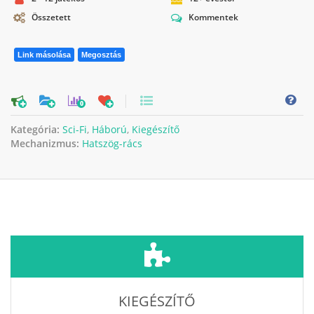
Összetett
Kommentek
Link másolása
Megosztás
0
Kategória:
Sci-Fi
,
Háború
,
Kiegészítő
Mechanizmus:
Hatszög-rács
KIEGÉSZÍTŐ