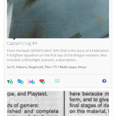
Captain's Log #9
From the back: GHOSTLIGHT: DAY ONE is the story of a Federation
F-8 fighter squadron on the first day of the Klingon invasion. Also
included: a Ghostlight scenario, a description...
Sci-Fi
,
Háború
,
Kiegészítő
,
Film / TV / Rádió alapú
,
Könyv
0