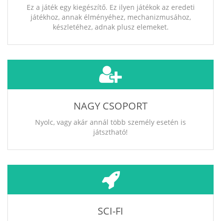
Ez a játék egy kiegészítő. Ez ilyen játékok az eredeti
játékhoz, annak élményéhez, mechanizmusához,
készletéhez, adnak plusz elemeket.
NAGY CSOPORT
Nyolc, vagy akár annál több személy esetén is
játsztható!
SCI-FI