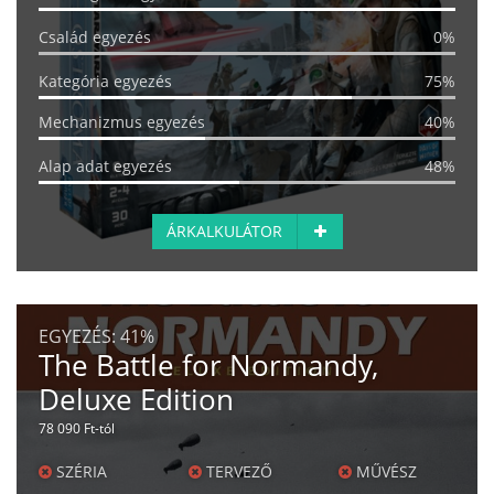
Család egyezés
0%
Kategória egyezés
75%
Mechanizmus egyezés
40%
Alap adat egyezés
48%
ÁRKALKULÁTOR
EGYEZÉS:
41%
The Battle for Normandy,
Deluxe Edition
78 090 Ft-tól
SZÉRIA
TERVEZŐ
MŰVÉSZ