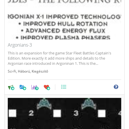
Argonians-3
This is an expansion for the game Star Fleet Battles Captain's
Edition. More exactly it add more ships and details to the
Argonian race introduced in Argoninan 1. This is the...
Sci-Fi
,
Háború
,
Kiegészítő
0