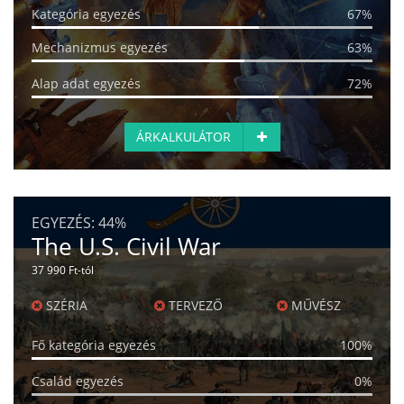
Kategória egyezés
67%
Mechanizmus egyezés
63%
Alap adat egyezés
72%
ÁRKALKULÁTOR
EGYEZÉS:
44%
The U.S. Civil War
37 990 Ft-tól
SZÉRIA
TERVEZŐ
MŰVÉSZ
Fő kategória egyezés
100%
Család egyezés
0%