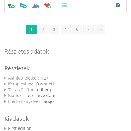
0
1
2
3
4
5
>
>>
Részletes adatok
Részletek
Ajánlott életkor:
12+
Komplexitás:
Összetett
Tervező:
(Uncredited)
Kiadók:
Task Force Games
Elérhető nyelvek:
angol
Kiadások
First edition