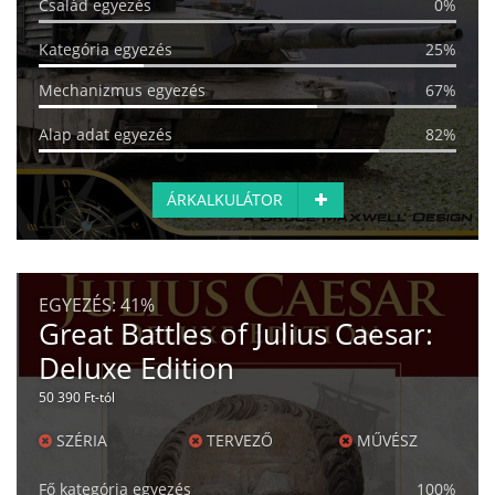
Család egyezés
0%
Kategória egyezés
25%
Mechanizmus egyezés
67%
Alap adat egyezés
82%
ÁRKALKULÁTOR
EGYEZÉS:
41%
Great Battles of Julius Caesar:
Deluxe Edition
50 390 Ft-tól
SZÉRIA
TERVEZŐ
MŰVÉSZ
Fő kategória egyezés
100%