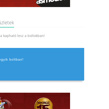
üzletek
jra kapható lesz a boltokban!
egyik boltban!