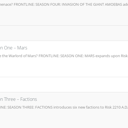
en menace? FRONTLINE: SEASON FOUR: INVASION OF THE GIANT AMOEBAS adds a 
son One – Mars
me the Warlord of Mars? FRONTLINE: SEASON ONE: MARS expands upon Risk 
on Three – Factions
NE: SEASON THREE: FACTIONS introduces six new factions to Risk 2210 A.D., 