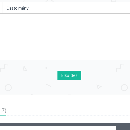
Csatolmány
Elküldés
17)