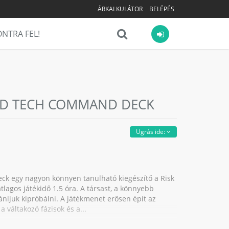
ÁRKALKULÁTOR
BELÉPÉS
NTRA FEL!
CED TECH COMMAND DECK
Ugrás ide:
k egy nagyon könnyen tanulható kiegészítő a Risk
átlagos játékidő 1.5 óra. A társast, a könnyebb
ánljuk kipróbálni. A játékmenet erősen épít az
a váltakozó fázisok és a...