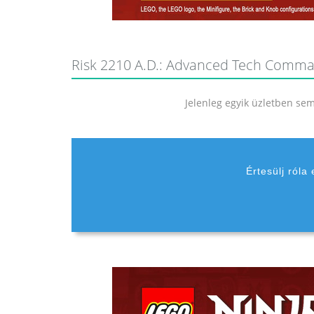
Risk 2210 A.D.: Advanced Tech Command
Jelenleg egyik üzletben sem 
Értesülj róla