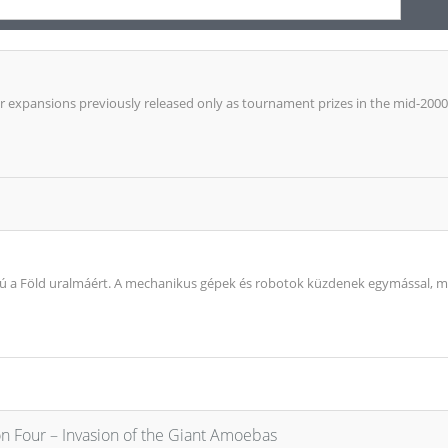
our expansions previously released only as tournament prizes in the mid-200
ú a Föld uralmáért. A mechanikus gépek és robotok küzdenek egymással, mí
on Four – Invasion of the Giant Amoebas