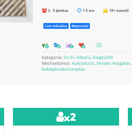
2 - 5 játékos
1.5 óra
10+ évestől
Link másolása
Megosztás
0
Kategória:
Sci-Fi
,
Háború
,
Kiegészítő
Mechanizmus:
Aukció/Licit
,
Terület mozgatás
befolyásolás/irányítás
2