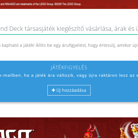
 Deck társasjáték kiegészítő vásárlása, árak és 
kapható a játék! Állíts be egy árufigyelést, hogy értesülj, amikor ú
JÁTÉKFIGYELÉS
 e-mailben, ha a játék ára változik, vagy újra raktáron lesz az 
Új hozzáadása