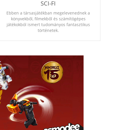
SCI-FI
Ebben a társasjátékban megelevenednek a
könyvekből, filmekből és számítógépes
játékokból ismert tudományos fantasztikus
történetek.