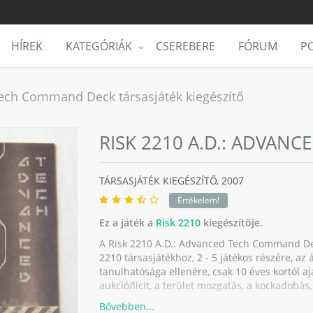
HÍREK
KATEGÓRIÁK
CSEREBERE
FÓRUM
PO
Tech Command Deck társasjáték kiegészítő
RISK 2210 A.D.: ADVAN
TÁRSASJÁTÉK KIEGÉSZÍTŐ,
2007
Értékelem!
Ez a játék a
Risk 2210
kiegészítője.
A Risk 2210 A.D.: Advanced Tech Command Dec
2210 társasjátékhoz, 2 - 5 játékos részére, az 
tanulhatósága ellenére, csak 10 éves kortól aj
aukció/licit, a terület mozgatás, a kockadobás, 