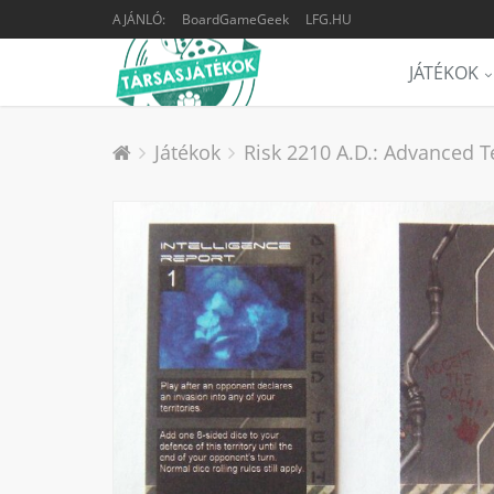
AJÁNLÓ:
BoardGameGeek
LFG.HU
JÁTÉKOK
Játékok
Risk 2210 A.D.: Advanced 