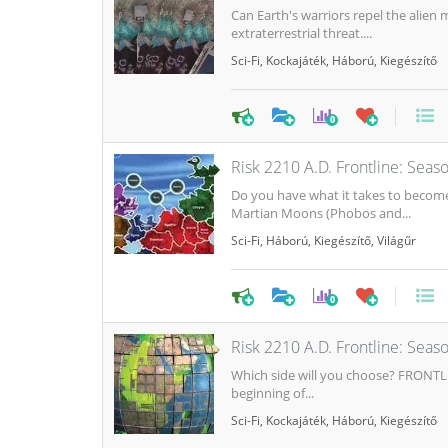
Can Earth's warriors repel the ali
extraterrestrial threat....
Sci-Fi
,
Kockajáték
,
Háború
,
Kiegészítő
0
Risk 2210 A.D. Frontline: Sea
Do you have what it takes to beco
Martian Moons (Phobos and...
Sci-Fi
,
Háború
,
Kiegészítő
,
Világűr
0
Risk 2210 A.D. Frontline: Seas
Which side will you choose? FRONTLI
beginning of...
Sci-Fi
,
Kockajáték
,
Háború
,
Kiegészítő