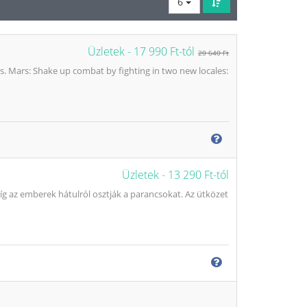
6
Üzletek -
17 990 Ft-tól
20 640 Ft
0s. Mars: Shake up combat by fighting in two new locales:
Üzletek -
13 290 Ft-tól
g az emberek hátulról osztják a parancsokat. Az ütközet