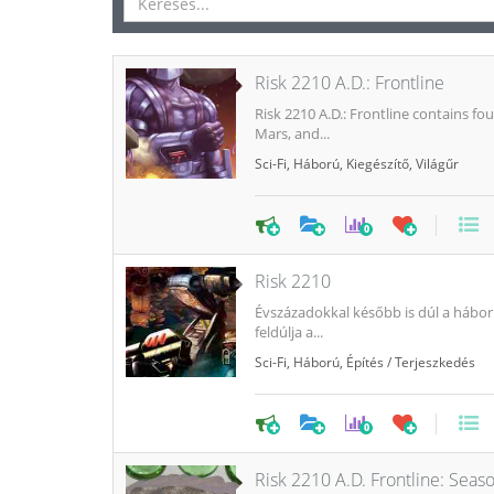
Risk 2210 A.D.: Frontline
Risk 2210 A.D.: Frontline contains f
Mars, and...
Sci-Fi
,
Háború
,
Kiegészítő
,
Világűr
0
Risk 2210
Évszázadokkal később is dúl a hábor
feldúlja a...
Sci-Fi
,
Háború
,
Építés / Terjeszkedés
0
Risk 2210 A.D. Frontline: Seas