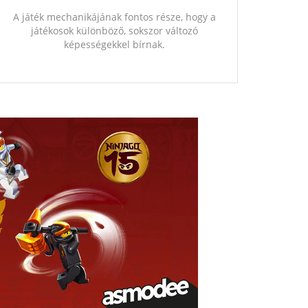
A játék mechanikájának fontos része, hogy a
játékosok különböző, sokszor változó
képességekkel bírnak.