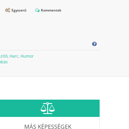
Egyszerű
Kommentek
zítő
,
Harc
,
Humor
obás
MÁS KÉPESSÉGEK