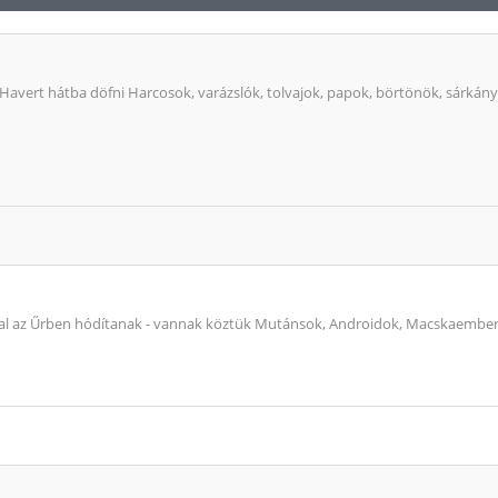
 Havert hátba döfni Harcosok, varázslók, tolvajok, papok, börtönök, sárkány
tal az Űrben hódítanak - vannak köztük Mutánsok, Androidok, Macskaembere