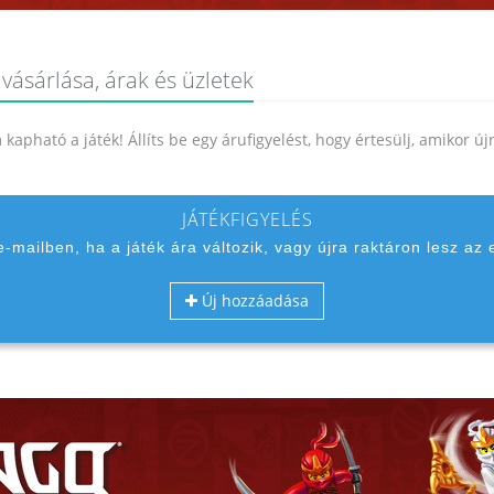
vásárlása, árak és üzletek
kapható a játék! Állíts be egy árufigyelést, hogy értesülj, amikor ú
JÁTÉKFIGYELÉS
 e-mailben, ha a játék ára változik, vagy újra raktáron lesz az 
Új hozzáadása