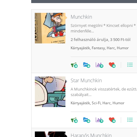
Munchkin
Szörnyet megölni * Kincset ellopni *
mindenféle...
2
felhasználó árulja,
3 500 Ft-tól
Kártyajáték
,
Fantasy
,
Harc
,
Humor
0
Star Munchkin
A Munchkinok visszatértek, de ezút
szabályait...
Kártyajáték
,
Sci-Fi
,
Harc
,
Humor
0
Harapós Munchkin