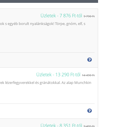
Üzletek -
7 876 Ft-tól
9 790 Ft
ok s egyéb borult nyalánkságok! Törpe, gnóm, elf, s
Üzletek -
13 290 Ft-tól
14 490 Ft
k lézerfegyverekkel és gránátokkal. Az alap Munchkin
Üzletek -
8 351 Ft-tól
9 495 Ft