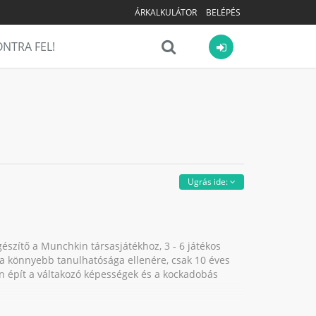
ÁRKALKULÁTOR
BELÉPÉS
NTRA FEL!
Ugrás ide:
szítő a Munchkin társasjátékhoz, 3 - 6 játékos
t, a könnyebb tanulhatósága ellenére, csak 10 éves
en épít a váltakozó képességek és a kockadobás