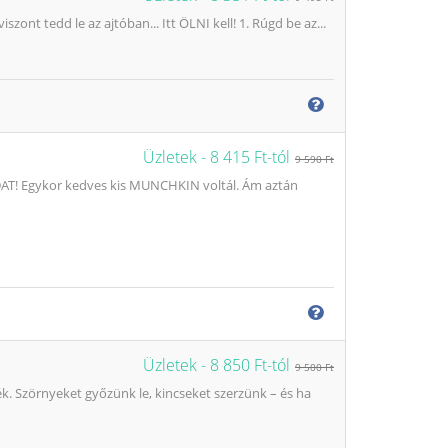
zont tedd le az ajtóban... Itt ÖLNI kell! 1. Rúgd be az...
Üzletek -
8 415 Ft-tól
9 590 Ft
 Egykor kedves kis MUNCHKIN voltál. Ám aztán
Üzletek -
8 850 Ft-tól
9 500 Ft
ék. Szörnyeket győzünk le, kincseket szerzünk – és ha