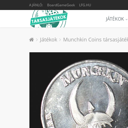
AJÁNLÓ:
BoardGameGeek
LFG.HU
JÁTÉKOK
Játékok
Munchkin Coins társasjáték