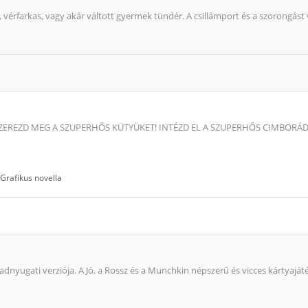
 vérfarkas, vagy akár váltott gyermek tündér. A csillámport és a szorongást vis
REZD MEG A SZUPERHŐS KÜTYÜKET! INTÉZD EL A SZUPERHŐS CIMBORÁDAT!
Grafikus novella
vadnyugati verziója. A Jó, a Rossz és a Munchkin népszerű és vicces kártyaját