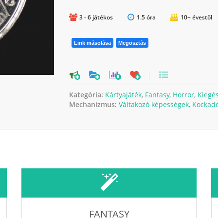
3 - 6 játékos
1.5 óra
10+ évestől
Link másolása
Megosztás
0
Kategória:
Kártyajáték
,
Fantasy
,
Horror
,
Kiegés
Mechanizmus:
Váltakozó képességek
,
Kockad
FANTASY