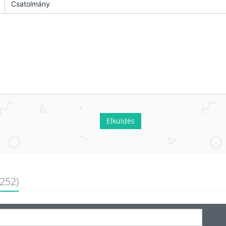
Csatolmány
Elküldés
(252)