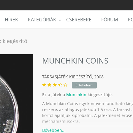
HÍREK
KATEGÓRIÁK
CSEREBERE
FÓRUM
PO
 kiegészítő
MUNCHKIN COINS
TÁRSASJÁTÉK KIEGÉSZÍTŐ,
2008
Értékelem!
Ez a játék a
Munchkin
kiegészítője.
A Munchkin Coins egy könnyen tanulható kiegé
részére, az átlagos játékidő 1.5 óra. A társas
kortól ajánljuk kipróbálni. A játékmenet erős
mechanizmusokra.