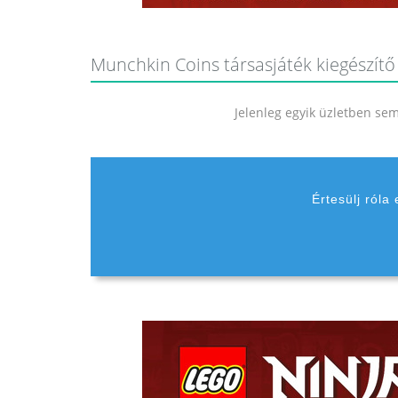
Munchkin Coins társasjáték kiegészítő 
Jelenleg egyik üzletben sem 
Értesülj róla