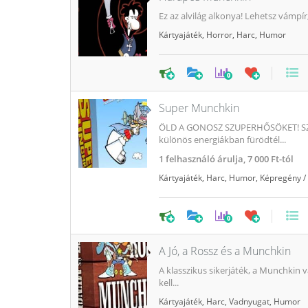
Ez az alvilág alkonya! Lehetsz vámpír,
Kártyajáték
,
Horror
,
Harc
,
Humor
0
Super Munchkin
ÖLD A GONOSZ SZUPERHŐSÖKET! SZE
különös energiákban fürödtél...
1
felhasználó árulja,
7 000 Ft-tól
Kártyajáték
,
Harc
,
Humor
,
Képregény / 
0
A Jó, a Rossz és a Munchkin
A klasszikus sikerjáték, a Munchkin 
kell...
Kártyajáték
,
Harc
,
Vadnyugat
,
Humor