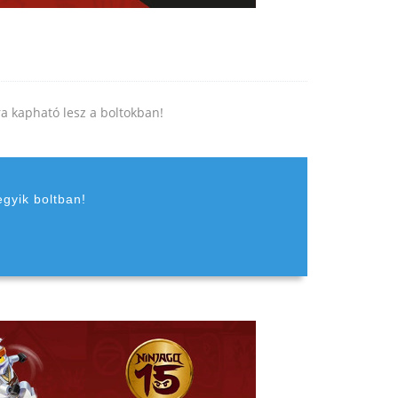
jra kapható lesz a boltokban!
egyik boltban!