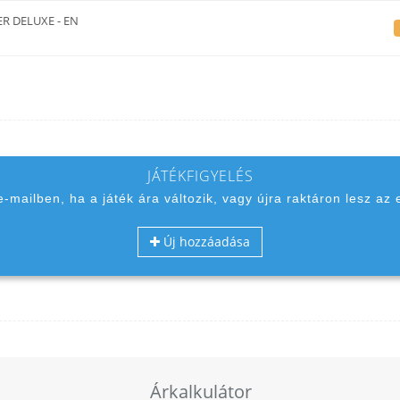
 DELUXE - EN
JÁTÉKFIGYELÉS
 e-mailben, ha a játék ára változik, vagy újra raktáron lesz az 
Új hozzáadása
Árkalkulátor