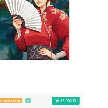
13 990 Ft
értesítés kérhető
új