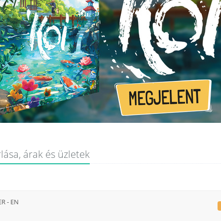
ása, árak és üzletek
R - EN