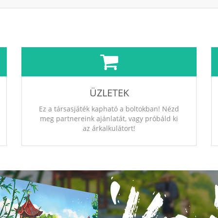
ÜZLETEK
Ez a társasjáték kapható a boltokban! Nézd
meg partnereink ajánlatát, vagy próbáld ki
az árkalkulátort!