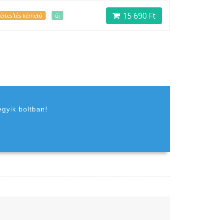
15 690 Ft
értesítés kérhető
új
egyik boltban!