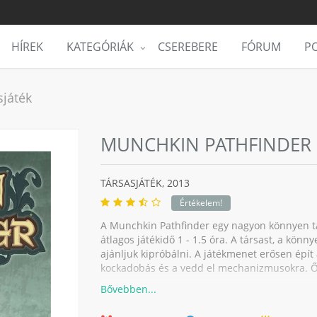
HÍREK
KATEGÓRIÁK
CSEREBERE
FÓRUM
PO
sjáték
MUNCHKIN PATHFINDER
TÁRSASJÁTÉK,
2013
Értékelem!
A Munchkin Pathfinder egy nagyon könnyen tanu
átlagos játékidő 1 - 1.5 óra. A társast, a könn
ajánljuk kipróbálni. A játékmenet erősen épít 
kockadobás és a vedd el mechanizmusokra. Ősi r