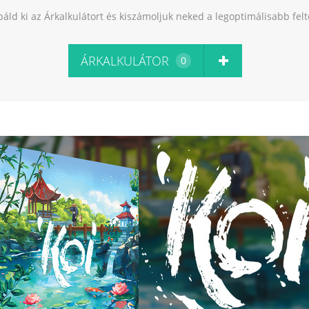
báld ki az Árkalkulátort és kiszámoljuk neked a legoptimálisabb fel
ÁRKALKULÁTOR
0