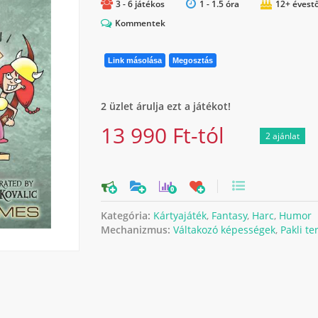
3 - 6 játékos
1 - 1.5 óra
12+ évestő
Kommentek
Link másolása
Megosztás
2 üzlet árulja ezt a játékot!
13 990 Ft-tól
2 ajánlat
0
Kategória:
Kártyajáték
,
Fantasy
,
Harc
,
Humor
Mechanizmus:
Váltakozó képességek
,
Pakli te