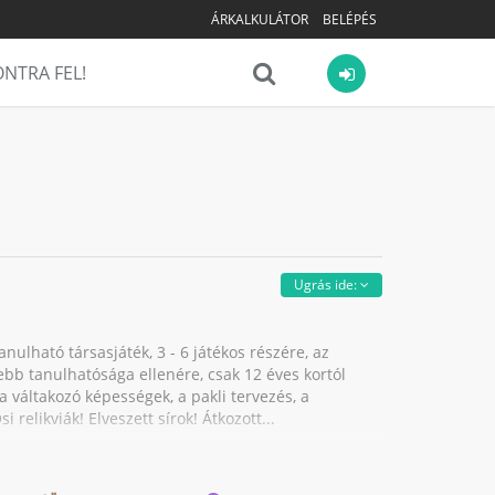
ÁRKALKULÁTOR
BELÉPÉS
NTRA FEL!
Ugrás ide:
lható társasjáték, 3 - 6 játékos részére, az
yebb tanulhatósága ellenére, csak 12 éves kortól
a váltakozó képességek, a pakli tervezés, a
elikviák! Elveszett sírok! Átkozott...