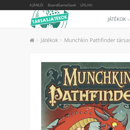
AJÁNLÓ:
BoardGameGeek
LFG.HU
JÁTÉKOK
Játékok
Munchkin Pathfinder társa