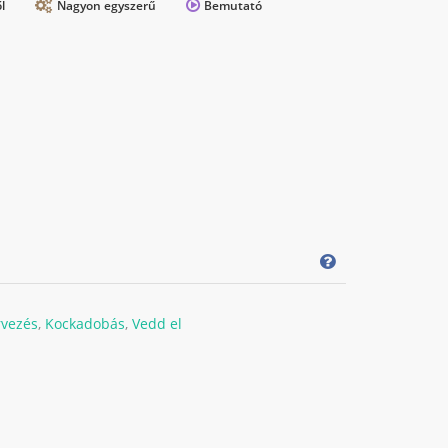
l
Nagyon egyszerű
Bemutató
rvezés
,
Kockadobás
,
Vedd el