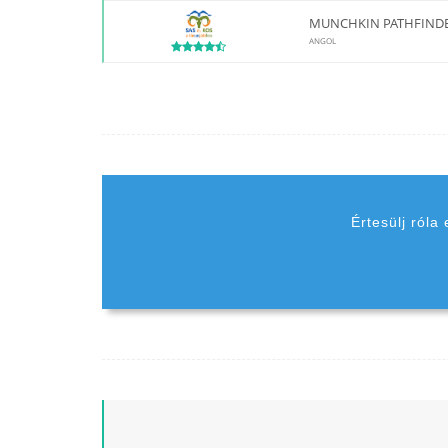
MUNCHKIN PATHFINDER
ANGOL
Értesülj róla