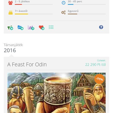
2 - 5 játékos
30 - 45 perc
7+ évestől
Egyszerű
0
Társasjáték
2016
Üzletek
A Feast For Odin
22 290 Ft-tól
-
11
%