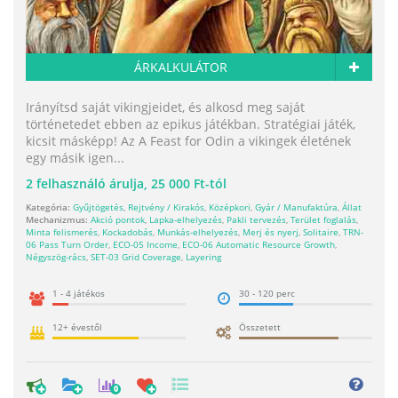
ÁRKALKULÁTOR
Irányítsd saját vikingjeidet, és alkosd meg saját
történetedet ebben az epikus játékban. Stratégiai játék,
kicsit másképp! Az A Feast for Odin a vikingek életének
egy másik igen...
2
felhasználó árulja,
25 000 Ft-tól
Kategória:
Gyűjtögetés
,
Rejtvény / Kirakós
,
Középkori
,
Gyár / Manufaktúra
,
Állat
Mechanizmus:
Akció pontok
,
Lapka-elhelyezés
,
Pakli tervezés
,
Terület foglalás
,
Minta felismerés
,
Kockadobás
,
Munkás-elhelyezés
,
Merj és nyerj
,
Solitaire
,
TRN-
06 Pass Turn Order
,
ECO-05 Income
,
ECO-06 Automatic Resource Growth
,
Négyszög-rács
,
SET-03 Grid Coverage
,
Layering
1 - 4 játékos
30 - 120 perc
12+ évestől
Összetett
0