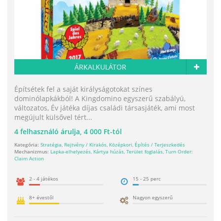
ÁRKALKULÁTOR
Építsétek fel a saját királyságotokat színes
dominólapkákból! A Kingdomino egyszerű szabályú,
változatos, Év játéka díjas családi társasjáték, ami most
megújult külsővel tért...
4
felhasználó árulja,
4 000 Ft-tól
Kategória:
Stratégia
,
Rejtvény / Kirakós
,
Középkori
,
Építés / Terjeszkedés
Mechanizmus:
Lapka-elhelyezés
,
Kártya húzás
,
Terület foglalás
,
Turn Order:
Claim Action
2 - 4 játékos
15 - 25 perc
8+ évestől
Nagyon egyszerű