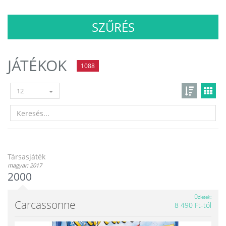
SZŰRÉS
JÁTÉKOK
1088
12
Társasjáték
magyar: 2017
2000
Üzletek
Carcassonne
8 490 Ft-tól