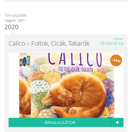
Társasjáték
magyar: 2021
2020
Üzletek
Calico – Foltok, Cicák, Takarók
10 699 Ft-tól
-
24
%
ÁRKALKULÁTOR