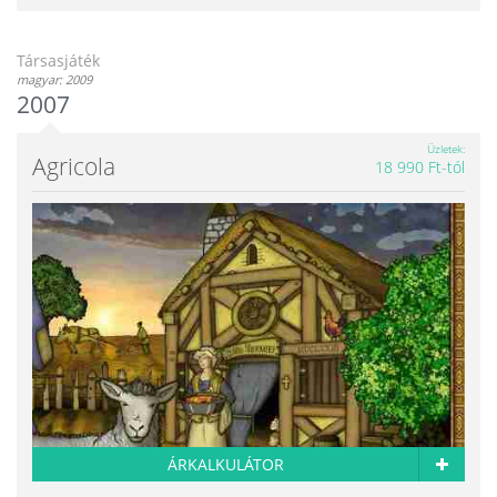
Társasjáték
magyar: 2009
2007
Üzletek
Agricola
18 990 Ft-tól
ÁRKALKULÁTOR