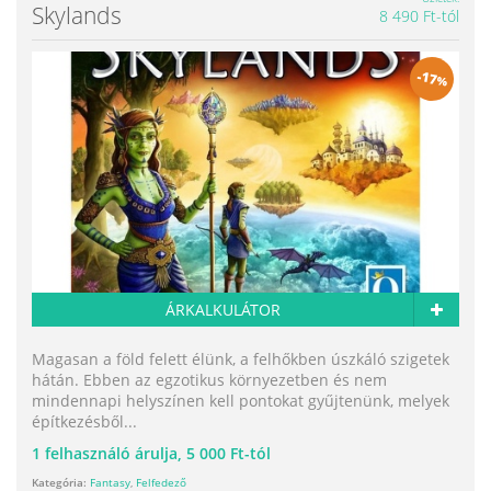
Skylands
8 490 Ft-tól
-
17
%
ÁRKALKULÁTOR
Magasan a föld felett élünk, a felhőkben úszkáló szigetek
hátán. Ebben az egzotikus környezetben és nem
mindennapi helyszínen kell pontokat gyűjtenünk, melyek
építkezésből...
1
felhasználó árulja,
5 000 Ft-tól
Kategória:
Fantasy
,
Felfedező