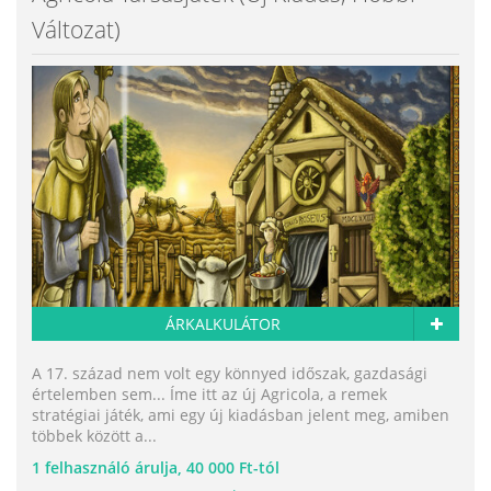
Változat)
ÁRKALKULÁTOR
A 17. század nem volt egy könnyed időszak, gazdasági
értelemben sem... Íme itt az új Agricola, a remek
stratégiai játék, ami egy új kiadásban jelent meg, amiben
többek között a...
1
felhasználó árulja,
40 000 Ft-tól