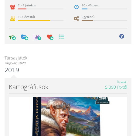
2 - 5 játékos
20 - 40 perc
13+ évestől
Egyszerű
0
Társasjáték
magyar: 2020
2019
Üzletek
Kartográfusok
5 390 Ft-tól