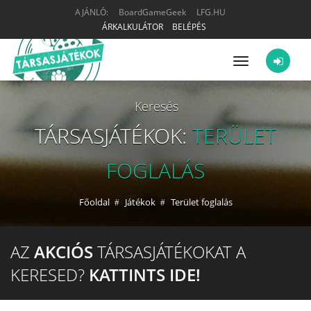
AJÁNLÓ:
BoardGameGeek
LFG.HU
ÁRKALKULÁTOR
BELÉPÉS
Menü
Keresés
TÁRSASJÁTÉKOK:
TERÜLET
FOGLALÁS
Főoldal
Játékok
Terület foglalás
AZ
AKCIÓS
TÁRSASJÁTÉKOKAT A
KERESED?
KATTINTS IDE!