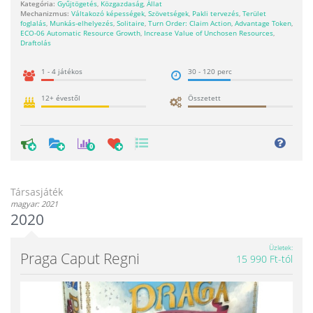
Kategória:
Gyűjtögetés
,
Közgazdaság
,
Állat
Mechanizmus:
Váltakozó képességek
,
Szövetségek
,
Pakli tervezés
,
Terület
foglalás
,
Munkás-elhelyezés
,
Solitaire
,
Turn Order: Claim Action
,
Advantage Token
,
ECO-06 Automatic Resource Growth
,
Increase Value of Unchosen Resources
,
Draftolás
1 - 4 játékos
30 - 120 perc
12+ évestől
Összetett
0
Társasjáték
magyar: 2021
2020
Üzletek
Praga Caput Regni
15 990 Ft-tól