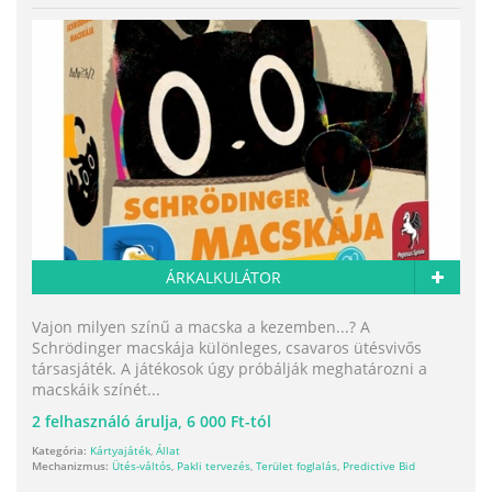
ÁRKALKULÁTOR
Vajon milyen színű a macska a kezemben...? A
Schrödinger macskája különleges, csavaros ütésvivős
társasjáték. A játékosok úgy próbálják meghatározni a
macskáik színét...
2
felhasználó árulja,
6 000 Ft-tól
Kategória:
Kártyajáték
,
Állat
Mechanizmus:
Ütés-váltós
,
Pakli tervezés
,
Terület foglalás
,
Predictive Bid