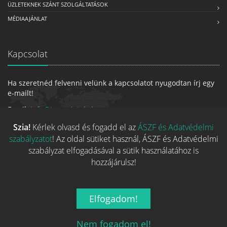
ÜZLETEKNEK SZÁNT SZOLGÁLTATÁSOK
MÉDIAAJÁNLAT
Kapcsolat
Ha szeretnéd felvenni velünk a kapcsolatot nyugodtan írj egy
e-mailt!
Email:
info@tarsasjatekok.com
Szia!
Kérlek olvasd és fogadd el az
ÁSZF és Adatvédelmi
szabályzatot
! Az oldal sütiket használ, ÁSZF és Adatvédelmi
szabályzat elfogadásával a sütik használatához is
hozzájárulsz!
Elfogadom!
2026 © Minden jog fenntarva.
A játékokhoz kapcsolódó adatok
és indexképek jelentős része a
BoardGameGeek
oldaláról
Nem fogadom el!
származnak!