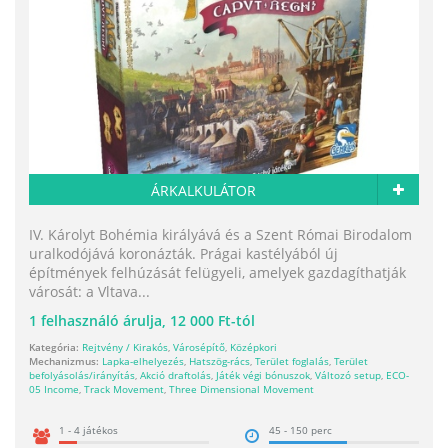
ÁRKALKULÁTOR
IV. Károlyt Bohémia királyává és a Szent Római Birodalom
uralkodójává koronázták. Prágai kastélyából új
építmények felhúzását felügyeli, amelyek gazdagíthatják
városát: a Vltava...
1
felhasználó árulja,
12 000 Ft-tól
Kategória:
Rejtvény / Kirakós
,
Városépítő
,
Középkori
Mechanizmus:
Lapka-elhelyezés
,
Hatszög-rács
,
Terület foglalás
,
Terület
befolyásolás/irányítás
,
Akció draftolás
,
Játék végi bónuszok
,
Változó setup
,
ECO-
05 Income
,
Track Movement
,
Three Dimensional Movement
1 - 4 játékos
45 - 150 perc