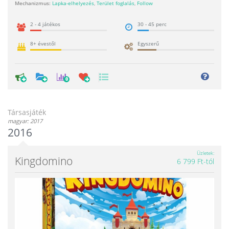
Mechanizmus:
Lapka-elhelyezés
,
Terület foglalás
,
Follow
2 - 4 játékos
30 - 45 perc
8+ évestől
Egyszerű
0
Társasjáték
magyar: 2017
2016
Üzletek
Kingdomino
6 799 Ft-tól