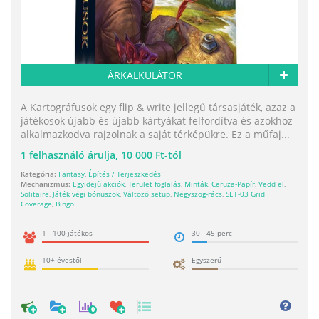
ÁRKALKULÁTOR
A Kartográfusok egy flip & write jellegű társasjáték, azaz a
játékosok újabb és újabb kártyákat felfordítva és azokhoz
alkalmazkodva rajzolnak a saját térképükre. Ez a műfaj...
1
felhasználó árulja,
10 000 Ft-tól
Kategória:
Fantasy
,
Építés / Terjeszkedés
Mechanizmus:
Egyidejű akciók
,
Terület foglalás
,
Minták
,
Ceruza-Papír
,
Vedd el
,
Solitaire
,
Játék végi bónuszok
,
Változó setup
,
Négyszög-rács
,
SET-03 Grid
Coverage
,
Bingo
1 - 100 játékos
30 - 45 perc
10+ évestől
Egyszerű
0