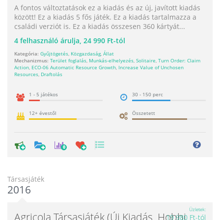
A fontos változtatások ez a kiadás és az új, javított kiadás
között! Ez a kiadás 5 fős játék. Ez a kiadás tartalmazza a
családi verziót is. Ez a kiadás összesen 360 kártyát...
4
felhasználó árulja,
24 990 Ft-tól
Kategória:
Gyűjtögetés
,
Közgazdaság
,
Állat
Mechanizmus:
Terület foglalás
,
Munkás-elhelyezés
,
Solitaire
,
Turn Order: Claim
Action
,
ECO-06 Automatic Resource Growth
,
Increase Value of Unchosen
Resources
,
Draftolás
1 - 5 játékos
30 - 150 perc
12+ évestől
Összetett
0
Társasjáték
2016
Üzletek
Agricola Társasjáték (új Kiadás, Hobbi
19 980 Ft-tól