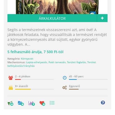
ÁRKALKULÁTOR
Segíts a természetnek visszaszerezni azt, ami övé! A
játékosok feladata, hogy visszaállítsák a természet rendjét
a környezetszennyezés által sújtott, egykor gyönyörű
völgyben. A...
5
felhasználó árulja,
7 500 Ft-tól
Kategória:
Környezet
Mechanizmus:
Lapka-elhelyezés
,
Pakli tervezés
,
Terület foglalás
,
Terület
befolyásolás/irányítás
2 - 4 játékos
45 - 60 perc
8+ évestől
Egyszerű
0