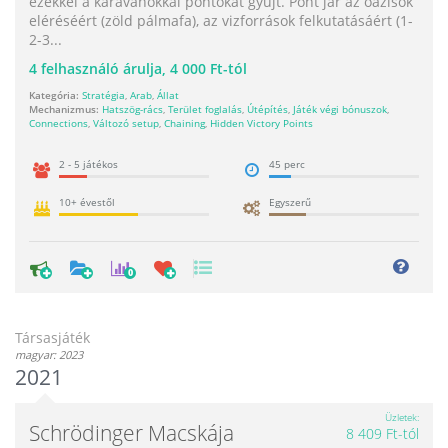
ezekkel a karavánokkal pontokat gyűjt. Pont jár az oázisok
eléréséért (zöld pálmafa), az vizforrások felkutatásáért (1-
2-3...
4
felhasználó árulja,
4 000 Ft-tól
Kategória:
Stratégia
,
Arab
,
Állat
Mechanizmus:
Hatszög-rács
,
Terület foglalás
,
Útépítés
,
Játék végi bónuszok
,
Connections
,
Változó setup
,
Chaining
,
Hidden Victory Points
2 - 5 játékos
45 perc
10+ évestől
Egyszerű
0
Társasjáték
magyar: 2023
2021
Üzletek
Schrödinger Macskája
8 409 Ft-tól