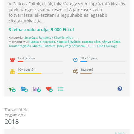
A Calico - Foltok, cicák, takarók egy szemkápráztató kirakós
játék az egész család részére! A játékosok célja
foltvarrással elkészíteni a legpuhább és legszebb
cicatakarókat. A...
3
felhasználó árulja,
9 000 Ft-tól
Kategória:
Stratégia
,
Rejtvény / Kirakós
,
Állat
Mechanizmus:
Lapka-elhelyezés
,
Kollekció gyűjtés
,
Hatszög-rács
,
Kártya húzás
,
Terület foglalás
,
Minták
,
Solitaire
,
Játék végi bónuszok
,
SET-03 Grid Coverage
1 - 4 játékos
30 - 45 perc
10+ évestől
Egyszerű
0
Társasjáték
magyar: 2019
2018
Üzletek