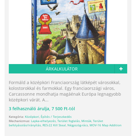
ÁRKALKULÁTOR
Formáld a középköri Franciaország látképét városokkal,
kolostorokkal és farmokkal. Egy franciaországi város,
Carcassonne mondhatja magáénak Európa legnagyobb
középkori várát. A...
3
felhasználó árulja,
7 500 Ft-tól
Kategória:
Középkori
,
Építés / Terjeszkedés
Mechanizmus:
Lapka-elhelyezés
,
Terület foglalás
,
Minták
,
Terület
befolyásolás/irányítás
,
RES-22 Kill Steal
,
Négyszög-rács
,
MOV-16 Map Addition