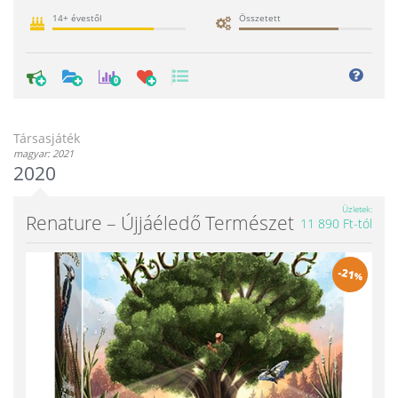
14+ évestől
Összetett
0
Társasjáték
magyar: 2021
2020
Üzletek
Renature – Újjáéledő Természet
11 890 Ft-tól
-
21
%