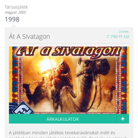
Társasjáték
magyar: 2005
1998
Üzletek
Át A Sivatagon
7 790 Ft-tól
ÁRKALKULÁTOR
A játékban minden játékos tevekaravánokat indít és