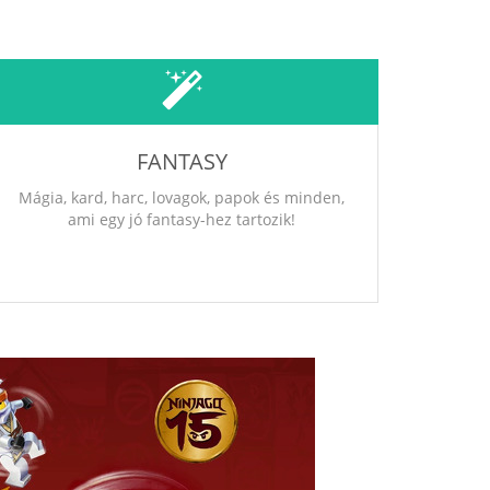
FANTASY
Mágia, kard, harc, lovagok, papok és minden,
ami egy jó fantasy-hez tartozik!