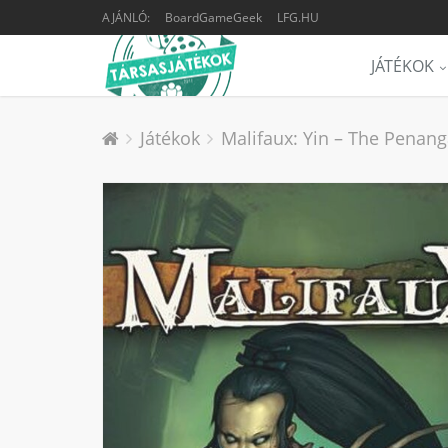
AJÁNLÓ:
BoardGameGeek
LFG.HU
JÁTÉKOK
Játékok
Malifaux: Yin – The Penang