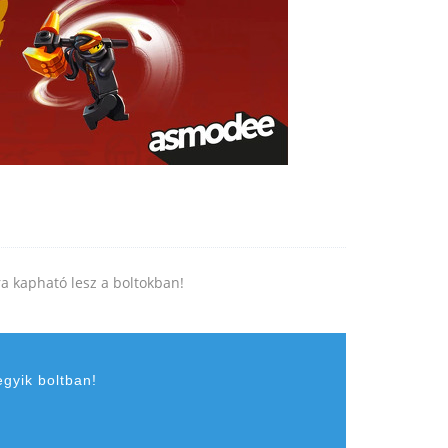
jra kapható lesz a boltokban!
egyik boltban!