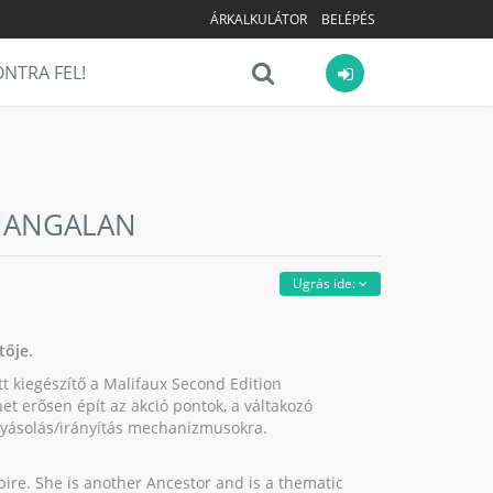
ÁRKALKULÁTOR
BELÉPÉS
NTRA FEL!
ENANGALAN
Ugrás ide:
tője.
t kiegészítő a Malifaux Second Edition
net erősen épít az akció pontok, a váltakozó
olyásolás/irányítás mechanizmusokra.
ire. She is another Ancestor and is a thematic