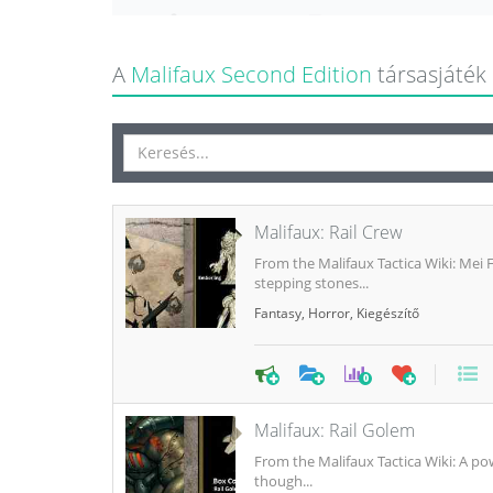
A
Malifaux Second Edition
társasjáték 
Malifaux: Rail Crew
From the Malifaux Tactica Wiki: Mei 
stepping stones...
Fantasy
,
Horror
,
Kiegészítő
0
Malifaux: Rail Golem
From the Malifaux Tactica Wiki: A pow
though...