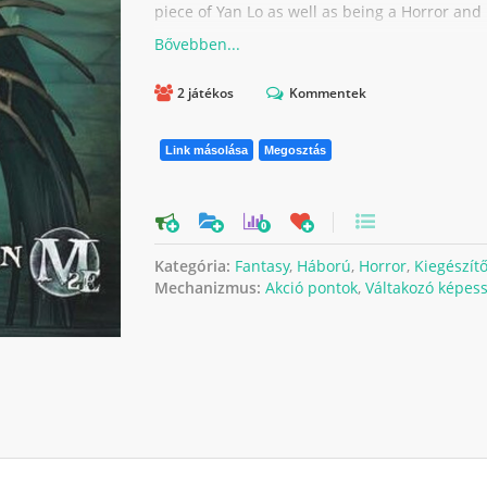
piece of Yan Lo as well as being a Horror and 
2 játékos
Kommentek
Link másolása
Megosztás
0
Kategória:
Fantasy
,
Háború
,
Horror
,
Kiegészít
Mechanizmus:
Akció pontok
,
Váltakozó képes