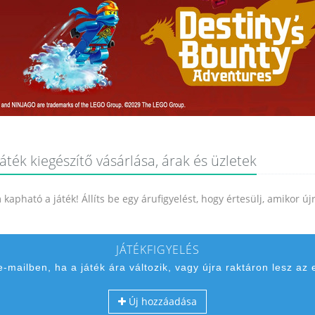
áték kiegészítő vásárlása, árak és üzletek
kapható a játék! Állíts be egy árufigyelést, hogy értesülj, amikor ú
JÁTÉKFIGYELÉS
 e-mailben, ha a játék ára változik, vagy újra raktáron lesz az 
Új hozzáadása