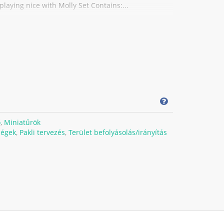
playing nice with Molly Set Contains:...
ő
,
Miniatűrök
ségek
,
Pakli tervezés
,
Terület befolyásolás/irányítás