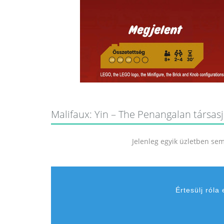
Malifaux: Yin – The Penangalan társasj
Jelenleg egyik üzletben sem 
Értesülj róla