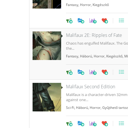
Fantasy
,
Horror
,
Kiegészítő
0
Malifaux 2E: Ripples of Fate
Chaos has engulfed Malifaux. The Gov
the...
Fantasy
,
Háború
,
Horror
,
Kiegészítő
,
Mi
0
Malifaux Second Edition
Malifaux is a character-driven 32mm 
against one...
Sci-Fi
,
Háború
,
Horror
,
Gyűjthető tarto
0