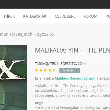
HÍREK
KATEGÓRIÁK
CSEREBERE
FÓRUM
PO
alan társasjáték kiegészítő
MALIFAUX: YIN – THE P
TÁRSASJÁTÉK KIEGÉSZÍTŐ,
2014
Értékelem!
Ez a játék a
Malifaux Second Edition
kiegészí
A Malifaux: Yin – The Penangalan egy összetet
társasjátékhoz, 2 - játékos részére. A játékme
képességek, a pakli tervezés és a terület bef
Angol:
Yin is our local Penangalan or Malaysian vamp