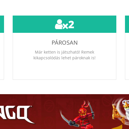
2
PÁROSAN
Már ketten is játszható! Remek
kikapcsolódás lehet pároknak is!