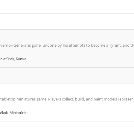
ernor-General is gone, undone by his attempts to become a Tyrant, and the G
niatűrök
,
Könyv
tabletop miniatures game. Players collect, build, and paint models represen
zékok
,
Miniatűrök