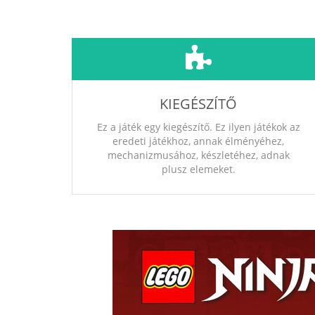
KIEGÉSZÍTŐ
Ez a játék egy kiegészítő. Ez ilyen játékok az
eredeti játékhoz, annak élményéhez,
mechanizmusához, készletéhez, adnak
plusz elemeket.