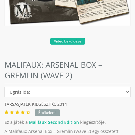
Videó beküldése
MALIFAUX: ARSENAL BOX –
GREMLIN (WAVE 2)
TÁRSASJÁTÉK KIEGÉSZÍTŐ,
2014
Értékelem!
Ez a játék a
Malifaux Second Edition
kiegészítője.
A Malifaux: Arsenal Box – Gremlin (Wave 2) egy összetett