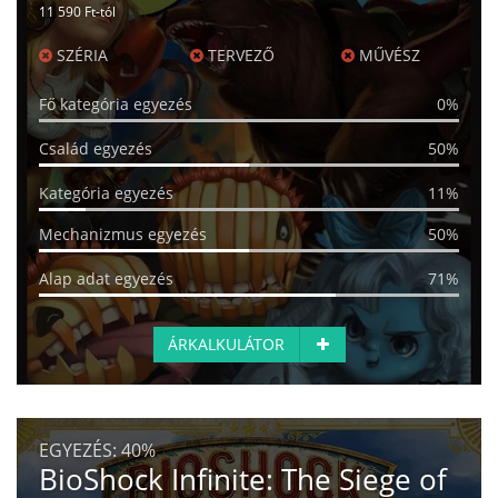
11 590 Ft-tól
SZÉRIA
TERVEZŐ
MŰVÉSZ
Fő kategória egyezés
0%
Család egyezés
50%
Kategória egyezés
11%
Mechanizmus egyezés
50%
Alap adat egyezés
71%
ÁRKALKULÁTOR
EGYEZÉS:
40%
BioShock Infinite: The Siege of