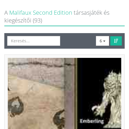
A
Malifaux Second Edition
társasjáték és
kiegészítői (93)
6